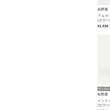
松野屋
アルマ
(カラー1
¥1,430
売り切れ
松野屋
インドメ
(カラー1