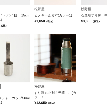
松野屋
松野屋
イトパイ皿 15cm
ヒノキ一合ます(カラー1)
石見焼すり鉢 中
)
¥1,650
¥3,300
（税込）
（税込）
（税込）
松野屋
すり漆丸小判弁当箱 小(カ
ラー１)
ジャーカップ50ml
)
¥12,650
（税込）