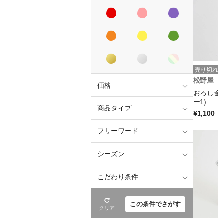
売り切れ
松野屋
価格
おろし
ー1)
商品タイプ
¥1,100
フリーワード
シーズン
こだわり条件
この条件でさがす
クリア