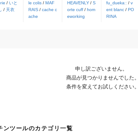
rie
/
いと
le colis
/
MAF
HEAVENLY
/
S
fu_dueka::
/
v
し
/
天衣
RAIS
/
cache c
orte cuff
/
hom
ent blanc
/
PO
ache
eworking
RINA
申し訳ございません。

  商品が見つかりませんでした。

  条件を変えてお試しください
チンツールのカテゴリ一覧