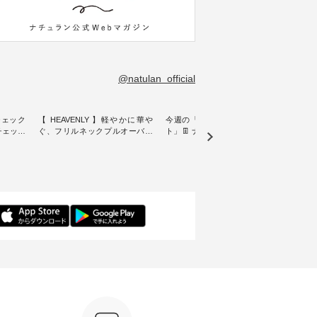
@natulan_official
チェック
【 HEAVENLY 】軽やかに華や
今週の「スタッフコーディネー
&yarn
ンチェック
ぐ、フリルネックプルオーバー
ト」👖 ナチュランスタッフのリ
プルオ
・ 天然素材を生かしたナチュラ
アルなコーディネートをご紹介
・ ナチュランオリジナルブラン
常着を提
ルスタイルで人気の
します♪ 今回は、8/1に再入荷
ド「&
リジナル
「HEAVENLY」から、 新作プル
し、 すでに残りわずかとなって
周年を迎
 」から、
オーバーが届きました。 ほんの
いる大人気の ナチュラン15周年
トを着
チェック
り透け感のある涼やかな生地
記念アイテム 「もっと選べるリ
るイ
に、 ふんわりとしたフリルをあ
ネンのよくばりパンツ」 をスタ
客様の
先取りで
しらった襟元が印象的。 シンプ
ッフが着用してみました🌿 身長
リネ
を兼ね備
ルな装いに、 さりげない華やぎ
ごとのサイズ感や着用感など、
ルオ
くご紹介
を添えてくれる一枚です。 モデ
ぜひ参考にしてみてください
ナチ
ル身長：164cm --------------------
ね。 ＝＝＝＝＝＝＝＝＝＝＝
ットに
ntu Laulu
--------- HEAVENLY ----------------
8/10（月）AM9:59まで🎫 ＼涼し
ック
------------- ■チェックシャーリン
いリネン服ウィーク開催中⏰／
せた
カート
グフリルネックプルオーバー
対象のリネン100％アイテムを合
す。 販売は8月10日までの期間
ド系 ・グ
¥12,650（税込） ・ホワイト×ブ
計5,000円以上ご購入いただくと
限定で
MTO-
ラック ・ネイビー ・オフ [ 注文
使える【送料無料】クーポンを
ださい。 
番号：DLW-263T-30714 ] --------
プレゼント中◎ ＝＝＝＝＝＝＝
160cm/164cm ---