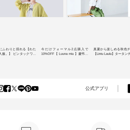
にふわりと揺れる【わた
今だけフォーマル2点購入で
真夏から楽しめる秋色
人服。】 ピンタックワン
10%OFF【 Luuna miu 】慶弔両
【Lintu Laulu】タータ
ンピースス
用ノーカラージャケット ・ 身に
ギャザースカート ・ ゆったりと
を楽しめるのは、 夏のお
纏うだけでほっとする着心地を
した着心地の大人の日
味。 今回ご紹介す
大切にした フォーマル服のオリ
案する、 ナチュランオ
 袖を通すだけでちょっと
ジナルブランド「 Luuna miu 」
ブランド「 Lintu Laulu
り、 見た目にも涼し気な
から、 新たにフォーマルジャケ
季節をまたいで穿ける
常から夏休みの
ットが仲間入り。 ワンピースと
スカートが新登場。 真夏にうれ
けまで、 暑い夏にぴった
のバランスを考え、 丈感やシル
しい涼やかさと、 秋を
公式アプリ
す。 モデル身長：
エット、着心地まで丁寧に設
きる落ち着いた色合い
-------
計。 特別な日を心地よく過ごせ
えたアイテムを、 詳し
-------------------------- ■
る一着に仕上げました。 モデル
します。 モデル身長：164cm ---
タックワンピース
身長：164cm -----------------------
-------------------------- Li
900（税込） ・ホワイト ・
------ Luuna miu --------------------
----------------------------- ■タータ
クブルー ・ネイビー [ 注
--------- ■【慶弔両用】ノーカラ
ンチェックギャザース
O-263W-29752 ] ----
ーフォーマルジャケット
¥9,900（税込） ・レッ
------------- ▶️ お買い物
¥16,500（税込） [ 注文番号：
リーン系 [ 注文番号：
のタグをタップ またはプ
KOA-262O-31095 ] ■【慶弔両
263S-27183 ] -----------------------