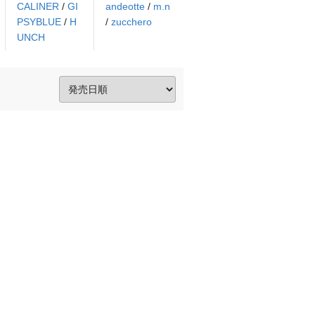
CALINER
/
GI
andeotte
/
m.n
PSYBLUE
/
H
/
zucchero
UNCH
。