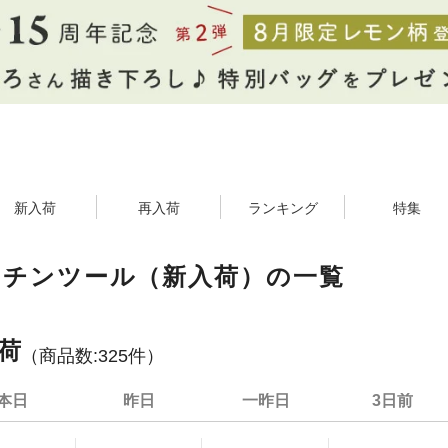
新入荷
再入荷
ランキング
特集
ッチンツール（新入荷）の一覧
荷
（商品数:
325
件）
本日
昨日
一昨日
3日前