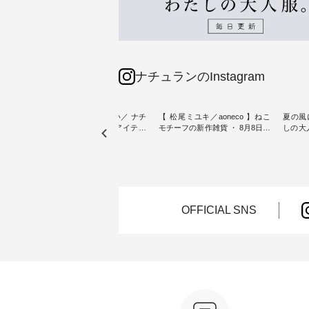
ナチュランのInstagram
sta-
＼今週の新着をおさらい／ ナチ
【 松尾ミユキ／aoneco 】ねこ
夏の風
予約販売
ュランからお届けしたアイテム
モチーフの新作雑貨 ・ 8月8日の
しの大
から スタッフが気になるものを
「世界猫の日」を前に、 愛らし
ピース ・ 軽やかなワ
一部カ
ピックアップ👆 ・ [ This week's
いネコモチーフのアイテムを特
タイル
 15周
NEW ARRIVAL ] // 2026/07/26 -
集。 ナチュランでも人気の
しゃれの醍醐
たく
2026/08/01 // ✨✨ナチュラン15周
「m.m（松尾ミユキ）」と
るのは
 この
年記念✨✨ 8月より、12,000円
「aoneco」から、 持っているだ
ひんや
しまし
（税込）以上ご購入いただいた
けで気分が上がる バッグや雑貨
ワンピース。 日
お客様へ 人気イラストレータ
をご紹介します。 -----------------
お出か
OFFICIAL SNS
介しま
ー、よしいちひろさん
------------ 松尾ミユキ -------------
りの新作で
（@chocochop2）描き下ろし
---------------- ■松尾ミユキ シア
168cm ----------------------
ひこの
【第2弾】レモン柄コットンバッ
ーバッグ ¥3,080（税込） ・
&yarn ---
グをプレゼント中です💓 8月に
Momo ・Leo ・Maron ・Stella [
ピン
） ・コ
なりました☀ 旅行や帰省、レジ
注文番号：EMW-263B-31376 ] ■
¥12,
ミ ・モ
ャーなど楽しい予定を計画され
松尾ミユキ キャットヘアクリ
スモー
スミレ
ている方も多いかと思います🌿
ップ ¥1,320（税込） ・Noisettes
文番号：MT
ブルーベ
今週は、暑さ本番のこれからに
・Pepper ・Chloe [ 注文番号：
------------
ぴったりな 涼し気なセットアッ
EMW-262A-31375 ] ■松尾ミユ
は写真