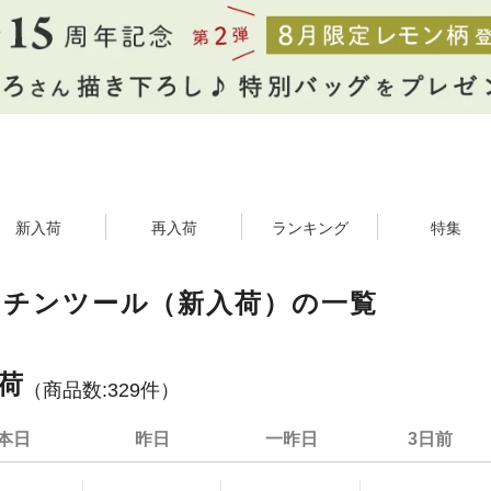
新入荷
再入荷
ランキング
特集
ッチンツール（新入荷）の一覧
荷
（商品数:
329
件）
本日
昨日
一昨日
3日前