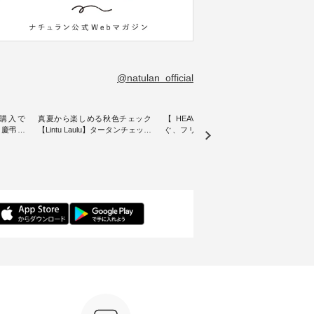
@natulan_official
購入で
真夏から楽しめる秋色チェック
【 HEAVENLY 】軽やかに華や
今週
 】慶弔両
【Lintu Laulu】タータンチェック
ぐ、フリルネックプルオーバー
ト」👖 ナチュランスタッフ
身に
ギャザースカート ・ ゆったりと
・ 天然素材を生かしたナチュラ
アル
着心地を
した着心地の大人の日常着を提
ルスタイルで人気の
します♪ 今回は、8/
服のオリ
案する、 ナチュランオリジナル
「HEAVENLY」から、 新作プル
し、 
miu 」
ブランド「 Lintu Laulu 」から、
オーバーが届きました。 ほんの
いる大
ルジャケ
季節をまたいで穿けるチェック
り透け感のある涼やかな生地
記念ア
スカートが新登場。 真夏にうれ
に、 ふんわりとしたフリルをあ
ネンの
感やシル
しい涼やかさと、 秋を先取りで
しらった襟元が印象的。 シンプ
ッフが
寧に設
きる落ち着いた色合いを兼ね備
ルな装いに、 さりげない華やぎ
ごと
えたアイテムを、 詳しくご紹介
を添えてくれる一枚です。 モデ
ぜひ
ル
します。 モデル身長：164cm ---
ル身長：164cm --------------------
ね。 ＝＝＝＝＝＝＝＝＝＝＝
-------------------------- Lintu Laulu
--------- HEAVENLY ----------------
8/10
---------
----------------------------- ■タータ
------------- ■チェックシャーリン
いリ
ンチェックギャザースカート
グフリルネックプルオーバー
対象の
ケット
¥9,900（税込） ・レッド系 ・グ
¥12,650（税込） ・ホワイト×ブ
計5,
注文番号：
リーン系 [ 注文番号：MTO-
ラック ・ネイビー ・オフ [ 注文
使え
263S-27183 ] -----------------------
番号：DLW-263T-30714 ] --------
プレゼ