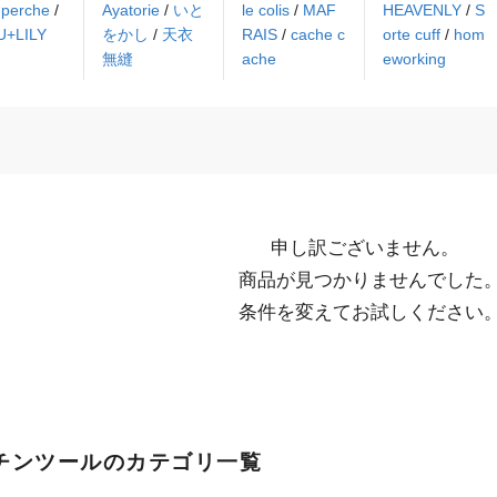
/
perche
/
Ayatorie
/
いと
le colis
/
MAF
HEAVENLY
/
S
U+LILY
をかし
/
天衣
RAIS
/
cache c
orte cuff
/
hom
無縫
ache
eworking
申し訳ございません。

  商品が見つかりませんでした。

  条件を変えてお試しください
チンツールのカテゴリ一覧