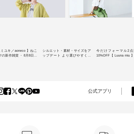
ミユキ／aoneco 】ねこ
シルエット・素材・サイズをア
今だけフォーマル2点
新作雑貨 ・ 8月8日の
ップデート より選びやすく【
10%OFF【 Luuna miu
猫の日」を前に、 愛らし
D*g*y 】別注リブデニムワンピ
用ノーカラージャケット ・ 
モチーフのアイテムを特
ース ・ 心地よく着られるデイリ
纏うだけでほっとする
ーウェアが人気の 「D*g*y」 よ
大切にした フォーマル
m（松尾ミユキ）」と
り、毎年大人気のナチュラン別
ジナルブランド「 Luuna 
eco」から、 持っているだ
注 リブデニムワンピースが登
から、 新たにフォーマ
分が上がる バッグや雑貨
場。 シルエットや素材を見直
ットが仲間入り。 ワンピースと
----------------
し、 さらに魅力的になったアイ
のバランスを考え、 丈
公式アプリ
----- 松尾ミユキ -------------
テムを 詳しくご紹介いたしま
エット、着心地まで丁
-- ■松尾ミユキ シア
す。 モデル身長：164cm / 着用
計。 特別な日を心地よく過ごせ
グ ¥3,080（税込） ・
サイズ：PLUS ---------------------
る一着に仕上げました。 モデ
Leo ・Maron ・Stella [
-------- D*g*y ------------------------
身長：164cm -----------------------
EMW-263B-31376 ] ■
----- ■リブ使いデニムワンピース
------ Luuna miu -----------
ユキ キャットヘアクリ
¥9,680（税込） ・ネイビー ・ブ
--------- ■【慶弔両用】ノーカラ
,320（税込） ・Noisettes
ラック [ 注文番号：DCO-264W-
ーフォーマルジャ
er ・Chloe [ 注文番号：
30707 ] -----------------------------
¥16,500（税込） [ 
-31375 ] ■松尾ミユ
▶️ お買い物は写真のタグをタッ
KOA-262O-31095 ] ■【慶弔両