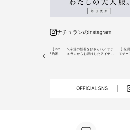
ナチュランのInstagram
素材【
人気カラー再入荷決定！【 ista-
＼今週の新着をおさらい／ ナチ
【 松尾
たりのVネ
ire | よくばりパンツ】予約販売
ュランからお届けしたアイテム
モチーフの
開始 ・ 6月の販売開始とともに
から スタッフが気になるものを
「世界
を大切
大きな反響をいただき、 一部カ
ピックアップ👆 ・ [ This week's
いネコ
blue
ラーは早々に完売となった 15周
NEW ARRIVAL ] // 2026/07/26 -
集。 ナチュランでも人気の
ストが届
年記念のよくばりパンツ。 たく
2026/08/01 // ✨✨ナチュラン15周
「m.
さんのご要望をいただき、 この
年記念✨✨ 8月より、12,000円
「aon
楽しめ
たび待望の再入荷が実現しまし
（税込）以上ご購入いただいた
けで気
。 モ
た。 今回再入荷する10色のカラ
お客様へ 人気イラストレータ
をご紹介します。 -
OFFICIAL SNS
ーを、 改めて詳しくご紹介しま
ー、よしいちひろさん
-------
--------
す。 限定カラーを手に入れられ
（@chocochop2）描き下ろし
--------------
る今だけのチャンス、 ぜひこの
【第2弾】レモン柄コットンバッ
ーバッ
50（税
機会をお見逃しなく！ ▼今回再
グをプレゼント中です💓 8月に
Momo ・
 [ 注
入荷したカラー（計10色） ・コ
なりました☀ 旅行や帰省、レジ
注文番号：
--
ーヒー ・トマト ・セサミ ・モ
ャーなど楽しい予定を計画され
松尾ミ
モ ・グリーンティー ・スミレ
ている方も多いかと思います🌿
ップ ¥1
はプロ
・クロマメ ・レモン ・ブルーベ
今週は、暑さ本番のこれからに
・Pepp
ial）か
リー ・ラズベリー -----------------
ぴったりな 涼し気なセットアッ
EMW-262A