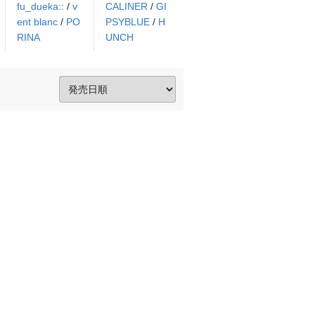
fu_dueka::
/
v
CALINER
/
GI
ent blanc
/
PO
PSYBLUE
/
H
RINA
UNCH
。