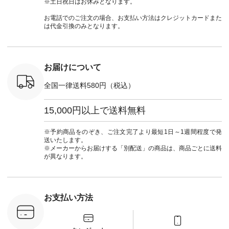
※土日祝日はお休みとなります。
ナチュラル #日々の
目＞ ■Cassure
ドヤーン #オリジナ
#natulan_of
暮らし #暮らしを楽
2wayドットブラウ
ルブランド #natulan
お電話でのご注文の場合、お支払い方法はクレジットカードまた
しむ #シンプルライ
ス ¥11,990（税込）
#ナチュラン
は代金引換のみとなります。
フ #シンプルコーデ
[ 注文番号：SHG-
#natulan_official.
#大人女子 #パンツ #
263T-30580 ] ＜6～7
リネンパンツ #よく
枚目＞ ■D*g*y リブ
ばりパンツ #テーパ
使いデニムワンピー
ードパンツ #限定カ
ス ¥9,680（税込） [
お届けについて
ラー #再入荷 #15周
注文番号：DCO-
年記念 #夏コーデ
264W-30707 ] ＜8～
全国一律送料580円（税込）
#ista-ire #イスタイ
9枚目＞ ■blue willow
ーレ #別注 #natulan
リネンVネックサイ
#ナチュラン
ドボタンベスト
15,000円以上で送料無料
#natulan_official.
¥12,650（税込） [
注文番号：ISW-
264T-30716 ] --------
※予約商品をのぞき、ご注文完了より最短1日～1週間程度で発
--------------------- ▶️
送いたします。
商品詳細やお買い物
※メーカーからお届けする「別配送」の商品は、商品ごとに送料
は写真のタグをタッ
が異なります。
プ またはプロフィー
ル
（@natulan_official）
から 「ナチュラン」
のサイトにアクセス
お支払い方法
して 注文番号や商品
名を検索してみてく
ださいね。 #lifewear
#fashion #natulan #