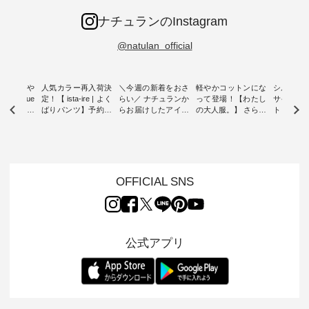
ナチュランのInstagram
@natulan_official
0％の涼や
人気カラー再入荷決
＼今週の新着をおさ
軽やかコットンにな
シルエッ
 blue
定！【 ista-ire | よく
らい／ ナチュランか
って登場！【わたし
サイズを
 】夏にぴった
ばりパンツ】予約販
らお届けしたアイテ
の大人服。】 さらり
ト より選
ックベスト
売開始 ・ 6月の販売
ムから スタッフが気
と涼し気なシアーカ
D*g*y 
開始とともに大きな
になるものをピック
ーディガン ・ 人気
ニムワン
 着心地の
反響をいただき、 一
アップ👆 ・ [ This
のシアーカーディガ
心地よく
切にした服
部カラーは早々に完
week's NEW
ンが軽くて、 お手入
イリーウ
行う 「
売となった 15周年
ARRIVAL ] //
れも簡単なコットン
の 「D*g*y」 より、
low 」から新
記念のよくばりパン
2026/08/02 -
素材になりました。
毎年大人
OFFICIAL SNS
トが届きま
ツ。 たくさんのご要
2026/08/08 // ✨✨ナ
ほんのり透ける生地
ラン別注 
望をいただき、 この
チュラン15周年記念
が、女性らしさを演
ワンピー
たい、 レ
たび待望の再入荷が
✨✨ 12,000円（税
出し、 羽織るだけで
シルエッ
が楽しめる
実現しました。 今回
込）以上ご購入いた
今年らしい装いに。
見直し、 
紹介いたし
再入荷する10色のカ
だいたお客様へ 人気
レイヤードスタイル
的になっ
公式アプリ
ラーを、 改めて詳し
イラストレーター、
が楽しめて、 季節の
を 詳しく
くご紹介します。 限
よしいちひろさん
変わり目に重宝する
します。 モデル
---- blue
定カラーを手に入れ
（@chocochop2）
アイテムです。 モデ
長：164cm / 
------------
られる今だけのチャ
描き下ろし 【第2
ル身長：168cm -----
イズ：PLUS -----
ンス、 ぜひこの機会
弾】レモン柄コット
------------------------
-------------
イドボタン
をお見逃しなく！ ▼
ンバッグをプレゼン
&yarn -----------------
D*g*y -----
2,650（税
今回再入荷したカラ
ト中です💓 そろそろ
------------ ■コットン
------------ ■リブ使い