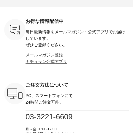
ラック ・
ー（計10色） ・コ
お盆休みの方も多い
シアーVネックカー
デニムワ
[ 注文番
ーヒー ・トマト ・
のではないでしょう
ディガン ¥7,500（税
¥9,680
-264T-
セサミ ・モモ ・グ
か。 まだまだ暑さが
込） ・スモークブル
イビー ・
リーンティー ・スミ
続きそうですが 今週
ー ・ブラック ・ネ
注文番号
お得な情報配信中
 お買
レ ・クロマメ ・レ
の新作では、今すぐ
イビー [ 注文番号：
264W-30707 ] -
真のタグを
モン ・ブルーベリー
着られて初秋まで活
GRE-263T-30614 ] -
--------------
毎日最新情報をメールマガジン・
公式アプリでお届け
たはプロフ
・ラズベリー --------
躍する シアーカーデ
-------------------------
お買い物
ール
---------------------
ィガンやベスト、デ
--- ▶️ お買い物は写
グをタップ
しています。
_official）
ista-ire ----------------
ニムワンピースなど
真のタグをタップ ま
ロフ
ぜひご登録ください。
チュ
------------- ■もっと
が登場です！ スタイ
たはプロフィール
（@natulan
注文番号や
選べるリネンのよく
リスト山口
（@natulan_official）
からどうぞ 「ナ
メールマガジン登録
検索してみ
ばりパンツ
(@natulan_stylist_yama)
からどうぞ 「ナチュ
ラン」で 
ナチュラン公式アプリ
さいね。
¥9,900（税込） [ 注
からの 最新の撮影シ
ラン」で 注文番号や
商品名を
 #fashion
文番号：IIR-262P-
ョット📷では、ニッ
商品名を検索してみ
てくだ
n #今日のコ
29223 ] ---------------
トなどの秋アイテム
てくださいね。
#lifewear
ーディネー
-------------- ▶️ お買
も登場🫶 楽しみにお
#lifewear #fashion
#natula
ッション #
い物は写真のタグを
待ちくださいね。 --
#natulan #今日のコ
ーデ #コ
ご注文方法について
 #日々の
タップ またはプロフ
-------------------------
ーデ #コーディネー
ト #ファ
暮らしを楽
ィール
-- 今週のご紹介アイ
ト #ファッション #
ナチュラル
ンプルライ
（@natulan_official）
テム -------------------
ナチュラル #日々の
暮らし #
PC、スマートフォンにて
プルコーデ
からどうぞ 「ナチュ
---------- ＜1枚目
暮らし #暮らしを楽
しむ #シ
24時間ご注文可能。
#ベスト #
ラン」で 注文番号や
右・2～3枚目＞
しむ #シンプルライ
フ #シン
重ね着 #着
商品名を検索してみ
■&yarn コットンシ
フ #シンプルコーデ
#大人女子
ネック #夏
てくださいね。
アーVネックカーデ
#大人女子 #カーデ
ース #デ
03-3221-6609
ewillow #
#lifewear #fashion
ィガン ¥7,500（税
ィガン #羽織り #シ
ムワンピ 
ウィロウ
#natulan #今日のコ
込） [ 注文番号：
アーカーデ #コット
コーデ #D*
n #ナチュラ
ーデ #コーディネー
GRE-263T-30614 ]
ン #夏の羽織 #夏コ
ージーワイ #natu
月～金 10:00-17:00
official.
ト #ファッション #
＜1枚目左・4～5枚
ーデ #andyarn #アン
#ナチ