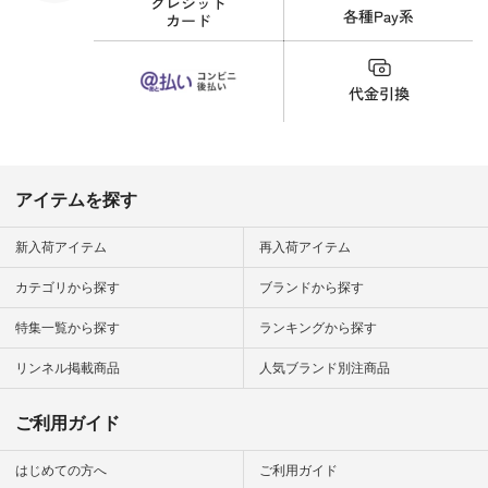
今日のコーデ #コー
ディネート #ファッ
ション #ナチュラル
#ナチュラン #日々
の暮らし #暮らしを
楽しむ #シンプルラ
イフ #シンプルコー
デ #大人女子 #夏コ
ーデ #真夏コーデ #
暑さ対策 #コーデ #
リネン
アイテムを探す
#natulan_official.
新入荷アイテム
再入荷アイテム
カテゴリから探す
ブランドから探す
特集一覧から探す
ランキングから探す
リンネル掲載商品
人気ブランド別注商品
ご利用ガイド
はじめての方へ
ご利用ガイド