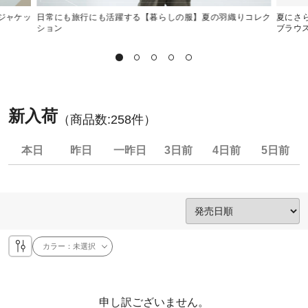
ジャケッ
日常にも旅行にも活躍する【暮らしの服】夏の羽織りコレク
夏にさ
ション
ブラウ
新入荷
（商品数:
258
件）
本日
昨日
一昨日
3日前
4日前
5日前
カラー：
未選択
申し訳ございません。
