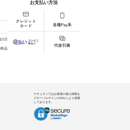
お支払い方法
00（税
品名を検索してみてください
番号や商品名を検索してみてく
・コー
252W-
ね。 #lifewear #fashion #natulan
ださいね。 #lifewear #fashion
号：IIR-262
#今日のコーデ #コーディネート
#natulan #今日のコーデ #コーデ
------
グをタッ
#ファッション #ナチュラル #
ィネート #ファッション #ナチュ
/ 身長155cm
ィール
日々の暮らし #暮らしを楽しむ #
ラル #日々の暮らし #暮らしを楽
ト 上
料
）からどうぞ
シンプルライフ #シンプルコー
しむ #シンプルライフ #シンプル
いの
番号や商
デ #大人女子 #スカート #フレア
コーデ #大人女子 #シャツ #シャ
す。 
ださい
スカート #チェック柄 #タータン
ツコーデ #フリルシャツ #チェッ
く過ご
短1日
チェック #秋色 #夏コーデ #Lintu
クシャツ #チェックシャツコー
の組
ィネート
Laulu #リントゥラウル #オリジ
デ #夏コーデ #HEAVENLY #ヘブ
で、 
の商品
ラル #
ナルブランド #natulan #ナチュ
ンリー #natulan #ナチュラン
ブラ
しむ #
ラン #natulan_official.
#natulan_official.
みました。 ------------
プルコー
--- 
 #ブラ
▼スタ
ト #ワ
ゴム
miu #
ので、
ルブラン
ます♪
色味
を。 
うに、
ナチュランではお客様の個人情報を
ド感をプラ
グローバルサインのSSLにより保護
-----
しております。
uruma 
コメン
でした
する
きまし
スカ