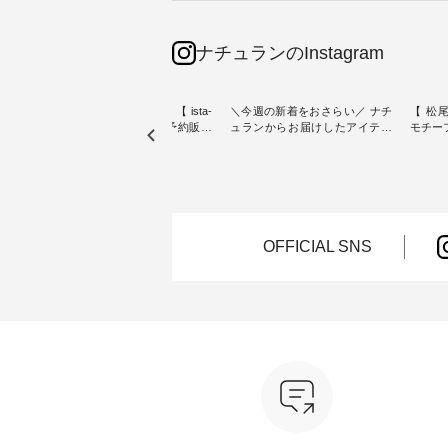
ナチュランのInstagram
素材【
人気カラー再入荷決定！【 ista-
＼今週の新着をおさらい／ ナチ
【 松尾
たりのVネ
ire | よくばりパンツ】予約販売
ュランからお届けしたアイテム
モチーフの
開始 ・ 6月の販売開始とともに
から スタッフが気になるものを
「世界
を大切
大きな反響をいただき、 一部カ
ピックアップ👆 ・ [ This week's
いネコ
blue
ラーは早々に完売となった 15周
NEW ARRIVAL ] // 2026/07/26 -
集。 ナチュランでも人気の
ストが届
年記念のよくばりパンツ。 たく
2026/08/01 // ✨✨ナチュラン15周
「m.
さんのご要望をいただき、 この
年記念✨✨ 8月より、12,000円
「aon
楽しめ
たび待望の再入荷が実現しまし
（税込）以上ご購入いただいた
けで気
。 モ
た。 今回再入荷する10色のカラ
お客様へ 人気イラストレータ
をご紹介します。 -
OFFICIAL SNS
ーを、 改めて詳しくご紹介しま
ー、よしいちひろさん
-------
--------
す。 限定カラーを手に入れられ
（@chocochop2）描き下ろし
--------------
る今だけのチャンス、 ぜひこの
【第2弾】レモン柄コットンバッ
ーバッ
50（税
機会をお見逃しなく！ ▼今回再
グをプレゼント中です💓 8月に
Momo ・
 [ 注
入荷したカラー（計10色） ・コ
なりました☀ 旅行や帰省、レジ
注文番号：
--
ーヒー ・トマト ・セサミ ・モ
ャーなど楽しい予定を計画され
松尾ミ
モ ・グリーンティー ・スミレ
ている方も多いかと思います🌿
ップ ¥1
はプロ
・クロマメ ・レモン ・ブルーベ
今週は、暑さ本番のこれからに
・Pepp
ial）か
リー ・ラズベリー -----------------
ぴったりな 涼し気なセットアッ
EMW-262A
------------ ista-ire ------------------
プやワンピース、ブラウスなど
キ キ
みてく
----------- ■もっと選べるリネン
が新登場！ そして、大人気「よ
¥1,6
のよくばりパンツ ¥9,900（税
くばりパンツ」予約販売がスタ
Noiset
 #コーデ
込） [ 注文番号：IIR-262P-
ートしています♪ お見逃しな
文番号：EM