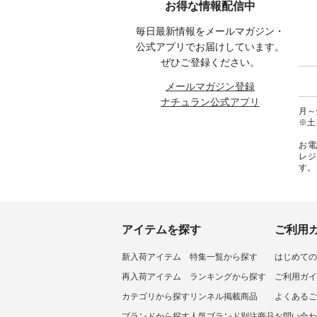
お得な情報配信中
#ナチュ
29223 ] -----------------------------
く！ ----------------------------- 今
--------
らしを楽
▶️ お買い物は写真のタグをタッ
週のご紹介アイテム ---------------
------------
毎日最新情報をメールマガジン・
シンプル
プ またはプロフィール
-------------- ＜1枚目右・2枚目＞
グウォレ
 #リネ
（@natulan_official）からどうぞ
■ista-ire もっと選べるリネンの
・グレ
公式アプリでお届けしています。
Vネック
「ナチュラン」で 注文番号や商
よくばりパンツ ¥9,900（税込）
・ミモ
ぜひご登録ください。
#ブルーウ
品名を検索してみてください
[ 注文番号：IIR-262P-29223 ] ＜
ブルー 
ね。 #lifewear #fashion #natulan
1枚目左・3～4枚目＞ ■so コッ
31607 ] ■がま口 ミニウォレッ
メールマガジン登録
#今日のコーデ #コーディネート
トンリネンパナマクロス
¥9,7
ナチュラン公式アプリ
#ファッション #ナチュラル #
2wayTラインブラウス
NCO-242C
月～金
日々の暮らし #暮らしを楽しむ #
¥7,590（税込） [ 注文番号：
ート ¥
※土
シンプルライフ #シンプルコー
CSO-263T-31348 ] コットンリネ
号：NCO-2
デ #大人女子 #パンツ #リネンパ
ンパナマクロス イージーテー
バー ¥
お電
ンツ #よくばりパンツ #テーパー
パードパンツ ¥7,590（税込） [
号：NCO-222
レジ
ドパンツ #限定カラー #再入荷
注文番号：CSO-263P-31349 ] ＜
-------------
す。
#15周年記念 #夏コーデ #ista-ire
5～6枚目＞ ■&yarn ピンタック
真のタ
#イスタイーレ #別注 #natulan #
ワンピース ¥12,900（税込） [ 注
ィール（@
ナチュラン #natulan_official.
文番号：MTO-263W-29752 ] ＜7
どうぞ 「ナチュラン」で 注文番
～8枚目＞ ■UNPLE ボールカー
号や商
ゴイージーパンツ ¥11,550（税
さいね。 #lifewe
込） [ 注文番号：UNL-254P-
#nat
アイテムを探す
ご利用
18377 ] ＜9枚目＞ ■Lintu Laulu
ィネー
立体フラワー刺繍ブラウス
ラル 
新入荷アイテム
特集一覧から探す
はじめての
¥8,800（税込） [ 注文番号：
しむ 
YCC-263T-30689 ] -----------------
コーデ 
再入荷アイテム
ランキングから探す
ご利用ガイ
------------ ▶️商品詳細やお買い物
#世界猫
は写真のタグをタップ またはプ
ーチ #
カテゴリから探す
リンネル掲載商品
よくあるご
ロフィール（@natulan_official）
ミユキ
ブランドから探す
人気ブランド別注商品
お問い合わ
から 「ナチュラン」のサイトに
#na