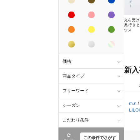
光を受けて
奥行き
ウス
価格
新入
商品タイプ
フリーワード
m.n
シーズン
LILO
こだわり条件
この条件でさがす