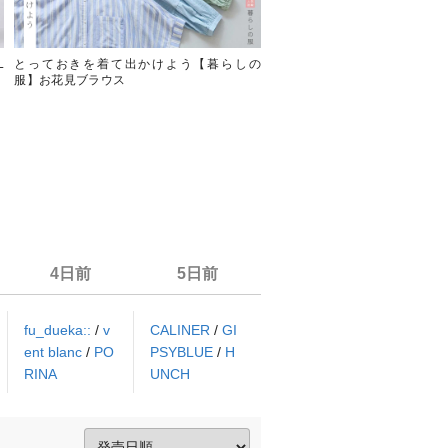
L
とっておきを着て出かけよう【暮らしの
さりげない花柄ジャカード【 SUN
服】お花見ブラウス
】大人のオールインワン2way
4日前
5日前
fu_dueka::
/
v
CALINER
/
GI
ent blanc
/
PO
PSYBLUE
/
H
RINA
UNCH