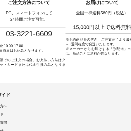
ご注文方法について
お届けについて
---------------- aoneco ------
ね。 #lifewear #fashion #natulan
インワンピース ¥18,7
----------- ■がま口 ロン
#今日のコーデ #コーディネート
込） [ 注文番号：KOA-
PC、スマートフォンにて
全国一律送料580円（税込）
ット ¥19,690（税込）
#ファッション #ナチュラル #
22369 ] -----------------------------
ージュ ・ブルーグリーン
日々の暮らし #暮らしを楽しむ #
▶️ お買い物は写真のタ
24時間ご注文可能。
ザイエロー ・シルエット
シンプルライフ #シンプルコー
プ またはプロフ
15,000円以上で送料無
[ 注文番号：NCO-262C-
デ #大人女子 #ワンピース #デニ
（@natulan_official
03-3221-6609
ト
ム #デニムワンピ #別注 #夏コー
「ナチュラン」で 注文
90（税込） [ 注文番号：
デ #D*g*y #ディージーワイ
品名を検索してみてく
※予約商品をのぞき、ご注文完了より最
-08057 ] ■ラティスト
#natulan #ナチュラン
ね。 #lifewear #fashion #natulan
～1週間程度で発送いたします。
 10:00-17:00
12,980（税込） [ 注文番
#natulan_official.
#今日のコーデ #コーデ
※メーカーからお届けする「別配送」
日祝日はお休みとなります。
62B-31610 ] ■キーカ
#ファッション #ナチュ
は、商品ごとに送料が異なります。
2,970（税込） [ 注文番
日々の暮らし #暮らしを楽
話でのご注文の場合、お支払い方法はク
C-00150 ] ----------
シンプルライフ #シン
ットカードまたは代金引換のみとなりま
------ ▶️ お買い物は写
デ #大人女子 #フォーマル
グをタップ またはプロフ
ックフォーマル #ジャケッ
natulan_official）から
ンピース #冠婚葬祭 #Luuna
ルウナミウ #オリジナ
品名を検索してみてくだ
ド #natulan #ナチュラン
ar #fashion
#natulan_official.
ulan #今日のコーデ #コーデ
ガイド
ト #ファッション #ナチュ
#日々の暮らし #暮らしを楽
方へ
#シンプルライフ #シンプル
#大人女子 #猫 #猫グッズ
ド
の日 #バッグ #財布 #ポ
マグカップ #猫雑貨 #松尾
質問
 #aoneco #アオネコ
せ
tulan #ナチュラン