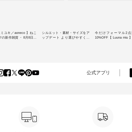
ミユキ／aoneco 】ねこ
シルエット・素材・サイズをア
今だけフォーマル2点
新作雑貨 ・ 8月8日の
ップデート より選びやすく【
10%OFF【 Luuna miu
猫の日」を前に、 愛らし
D*g*y 】別注リブデニムワンピ
用ノーカラージャケット ・ 
モチーフのアイテムを特
ース ・ 心地よく着られるデイリ
纏うだけでほっとする
ーウェアが人気の 「D*g*y」 よ
大切にした フォーマル
m（松尾ミユキ）」と
り、毎年大人気のナチュラン別
ジナルブランド「 Luuna 
eco」から、 持っているだ
注 リブデニムワンピースが登
から、 新たにフォーマ
分が上がる バッグや雑貨
場。 シルエットや素材を見直
ットが仲間入り。 ワンピースと
----------------
し、 さらに魅力的になったアイ
のバランスを考え、 丈
公式アプリ
----- 松尾ミユキ -------------
テムを 詳しくご紹介いたしま
エット、着心地まで丁
-- ■松尾ミユキ シア
す。 モデル身長：164cm / 着用
計。 特別な日を心地よく過ごせ
グ ¥3,080（税込） ・
サイズ：PLUS ---------------------
る一着に仕上げました。 モデ
Leo ・Maron ・Stella [
-------- D*g*y ------------------------
身長：164cm -----------------------
EMW-263B-31376 ] ■
----- ■リブ使いデニムワンピース
------ Luuna miu -----------
ユキ キャットヘアクリ
¥9,680（税込） ・ネイビー ・ブ
--------- ■【慶弔両用】ノーカラ
,320（税込） ・Noisettes
ラック [ 注文番号：DCO-264W-
ーフォーマルジャ
er ・Chloe [ 注文番号：
30707 ] -----------------------------
¥16,500（税込） [ 
-31375 ] ■松尾ミユ
▶️ お買い物は写真のタグをタッ
KOA-262O-31095 ] ■【慶弔両
ャットハンドルマグ ¥
プ またはプロフィール
用】大切な日のボタン
50（税込） ・Pumpkin ・
（@natulan_official）からどうぞ
ンピース ¥18,700（税込）
tes ・Pepper ・Chloe [ 注
「ナチュラン」で 注文番号や商
番号：KOA-252W-22368 ] ■
W-262K-31378 ] -----
品名を検索してみてください
弔両用】大切な日のボウ