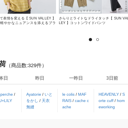
表情を変える【 SUN VALLEY 】
さらりとライトなドライタッチ【 SUN VA
と軽やかなニュアンスを添えるブラ
LEY 】コットンワイドパンツ
荷
（商品数:
329
件）
本日
昨日
一昨日
3日前
/
perche
/
Ayatorie
/
いと
le colis
/
MAF
HEAVENLY
/
S
U+LILY
をかし
/
天衣
RAIS
/
cache c
orte cuff
/
hom
無縫
ache
eworking