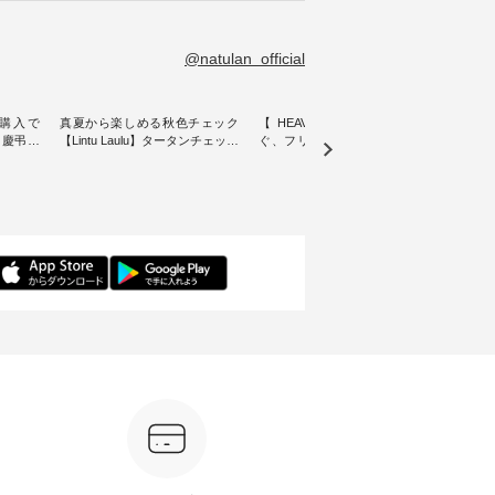
@natulan_official
購入で
真夏から楽しめる秋色チェック
【 HEAVENLY 】軽やかに華や
今週
 】慶弔両
【Lintu Laulu】タータンチェック
ぐ、フリルネックプルオーバー
ト」👖 ナチュランスタッフ
身に
ギャザースカート ・ ゆったりと
・ 天然素材を生かしたナチュラ
アル
着心地を
した着心地の大人の日常着を提
ルスタイルで人気の
します♪ 今回は、8/
服のオリ
案する、 ナチュランオリジナル
「HEAVENLY」から、 新作プル
し、 
miu 」
ブランド「 Lintu Laulu 」から、
オーバーが届きました。 ほんの
いる大
ルジャケ
季節をまたいで穿けるチェック
り透け感のある涼やかな生地
記念ア
スカートが新登場。 真夏にうれ
に、 ふんわりとしたフリルをあ
ネンの
感やシル
しい涼やかさと、 秋を先取りで
しらった襟元が印象的。 シンプ
ッフが
寧に設
きる落ち着いた色合いを兼ね備
ルな装いに、 さりげない華やぎ
ごと
えたアイテムを、 詳しくご紹介
を添えてくれる一枚です。 モデ
ぜひ
ル
します。 モデル身長：164cm ---
ル身長：164cm --------------------
ね。 ＝＝＝＝＝＝＝＝＝＝＝
-------------------------- Lintu Laulu
--------- HEAVENLY ----------------
8/10
---------
----------------------------- ■タータ
------------- ■チェックシャーリン
いリ
ンチェックギャザースカート
グフリルネックプルオーバー
対象の
ケット
¥9,900（税込） ・レッド系 ・グ
¥12,650（税込） ・ホワイト×ブ
計5,
注文番号：
リーン系 [ 注文番号：MTO-
ラック ・ネイビー ・オフ [ 注文
使え
263S-27183 ] -----------------------
番号：DLW-263T-30714 ] --------
プレゼ
フレアワ
------ ▶️ お買い物は写真のタグを
--------------------- ▶️ お買い物は
＝＝＝＝ ▼今週の「
 [ 注文
タップ またはプロフィール
写真のタグをタップ またはプロ
ーディ
【慶
（@natulan_official）からどうぞ
フィール（@natulan_official）か
もっ
タイAラ
「ナチュラン」で 注文番号や商
らどうぞ 「ナチュラン」で 注文
パンツ