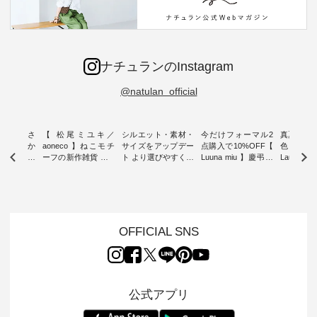
ナチュランのInstagram
@natulan_official
新着をおさ
【 松尾ミユキ／
シルエット・素材・
今だけフォーマル2
真夏から
チュランか
aoneco 】ねこモチ
サイズをアップデー
点購入で10%OFF【
色チェック
したアイテ
ーフの新作雑貨 ・ 8
ト より選びやすく【
Luuna miu 】慶弔両
Laulu
タッフが気
月8日の「世界猫の
D*g*y 】別注リブデ
用ノーカラージャケ
ェックギ
のをピック
日」を前に、 愛らし
ニムワンピース ・
ット ・ 身に纏うだ
ート ・ ゆったりと
s
いネコモチーフのア
心地よく着られるデ
けでほっとする着心
した着心
s NEW
イテムを特集。 ナチ
イリーウェアが人気
地を大切にした フォ
日常着を
L ] //
ュランでも人気の
の 「D*g*y」 より、
ーマル服のオリジナ
ナチュラ
7/26 -
「m.m（松尾ミユ
毎年大人気のナチュ
ルブランド「 Luuna
ルブランド「
OFFICIAL SNS
/ ✨✨ナ
キ）」と
ラン別注 リブデニム
miu 」から、 新たに
Laulu 
5周年記念
「aoneco」から、
ワンピースが登場。
フォーマルジャケッ
をまたい
月より、
持っているだけで気
シルエットや素材を
トが仲間入り。 ワン
ェックス
円（税込）以
分が上がる バッグや
見直し、 さらに魅力
ピースとのバランス
登場。 真夏にうれし
いただいた
雑貨をご紹介しま
的になったアイテム
を考え、 丈感やシル
い涼やかさ
公式アプリ
人気イラス
す。 -------------------
を 詳しくご紹介いた
エット、着心地まで
先取りで
ー、よしい
---------- 松尾ミユキ
します。 モデル身
丁寧に設計。 特別な
いた色合
ろさん
-------------------------
長：164cm / 着用サ
日を心地よく過ごせ
えたアイテ