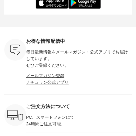
ochop2）
---- ■松尾ミユキ
イズ：PLUS ---------
る一着に仕上げまし
しくご紹
し 【第2
シアーバッグ
--------------------
た。 モデル身長：
モデル身長
ン柄コット
¥3,080（税込） ・
D*g*y -----------------
164cm ----------------
-------------
をプレゼン
Momo ・Leo ・
------------ ■リブ使い
------------- Luuna
---- Lintu L
にな
Maron ・Stella [ 注文
デニムワンピース
miu --------------------
-------------
 旅行や帰
番号：EMW-263B-
¥9,680（税込） ・ネ
--------- ■【慶弔両
タータン
ャーなど楽
31376 ] ■松尾ミユ
イビー ・ブラック [
用】ノーカラーフォ
ャザー
を計画され
キ キャットヘアク
注文番号：DCO-
ーマルジャケット
¥9,900
お得な情報配信中
も多いかと
リップ ¥1,320（税
264W-30707 ] -------
¥16,500（税込） [
ッド系 ・
は、
込） ・Noisettes ・
---------------------- ▶️
注文番号：KOA-
[ 注文番
毎日最新情報をメールマガジン・
公式アプリでお届け
のこれから
Pepper ・Chloe [ 注
お買い物は写真のタ
262O-31095 ] ■【慶
263S-27183 ] --
な 涼し気
文番号：EMW-
グをタップ またはプ
弔両用】大切な日の
-------------
しています。
アップやワ
262A-31375 ] ■松尾
ロフィール
ボタンフレアワンピ
お買い物
ぜひご登録ください。
、ブラウス
ミユキ キャットハ
（@natulan_official）
ース ¥18,700（税
グをタップ
！ そし
ンドルマグ ¥
からどうぞ 「ナチュ
込） [ 注文番号：
ロフ
メールマガジン登録
気「よくば
¥1,650（税込） ・
ラン」で 注文番号や
KOA-252W-22368 ]
（@natulan
ナチュラン公式アプリ
」予約販売
Pumpkin ・Noisettes
商品名を検索してみ
■【慶弔両用】大切
からどうぞ 「ナ
トしていま
・Pepper ・Chloe [
てくださいね。
な日のボウタイAラ
ラン」で 
逃しなく！
注文番号：EMW-
#lifewear #fashion
インワンピース
商品名を
------------
262K-31378 ] --------
#natulan #今日のコ
¥18,700（税込） [
てくだ
---------------------
ーデ #コーディネー
注文番号：KOA-
#lifewear
ご注文方法について
----------
aoneco ---------------
ト #ファッション #
252W-22369 ] -------
#natula
枚目
-------------- ■がま口
ナチュラル #日々の
---------------------- ▶️
ーデ #コ
 ■ista-
ロングウォレット
暮らし #暮らしを楽
お買い物は写真のタ
ト #ファ
PC、スマートフォンにて
っと選べるリ
¥19,690（税込） ・
しむ #シンプルライ
グをタップ またはプ
ナチュラル
24時間ご注文可能。
くばりパン
グレージュ ・ブルー
フ #シンプルコーデ
ロフィール
暮らし #
0（税込） [
グリーン ・ミモザイ
#大人女子 #ワンピ
（@natulan_official）
しむ #シ
R-262P-
エロー ・シルエット
ース #デニム #デニ
からどうぞ 「ナチュ
フ #シン