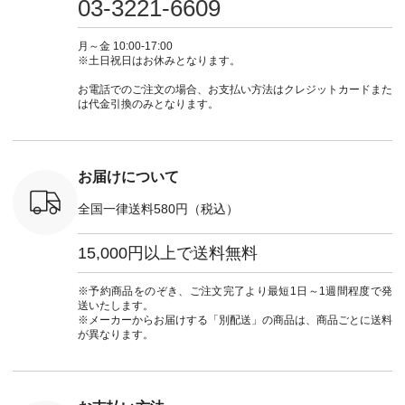
03-3221-6609
ブルー [ 注文番号：
ムワンピ #別注 #夏
ラン」で 注文番号や
#大人女子
 ■so コ
NCO-262C-31607 ]
コーデ #D*g*y #ディ
商品名を検索してみ
ト #フレ
ネンパナマ
■がま口 ミニウォレ
ージーワイ #natulan
てくださいね。
#チェック
月～金 10:00-17:00
wayTライ
ット ¥9,790（税込）
#ナチュラン
#lifewear #fashion
タンチェッ
※土日祝日はお休みとなります。
ラウス
[ 注文番号：NCO-
#natulan_official.
#natulan #今日のコ
#夏コーデ 
税込） [ 注
242C-08057 ] ■ラテ
ーデ #コーディネー
Laulu 
お電話でのご注文の場合、お支払い方法はクレジットカードまた
O-263T-
ィストート
ト #ファッション #
ル #オリ
は代金引換のみとなります。
¥12,980（税込） [
ナチュラル #日々の
ンド #natulan #ナチ
マクロス
注文番号：NCO-
暮らし #暮らしを楽
ュ
テーパード
262B-31610 ] ■キー
しむ #シンプルライ
#natulan_of
,590（税
カバー ¥2,970（税
フ #シンプルコーデ
注文番号：
込） [ 注文番号：
#大人女子 #フォー
お届けについて
-31349 ]
NCO-222C-00150 ] -
マル #ブラックフォ
6枚目＞
-------------------------
ーマル #ジャケット
全国一律送料580円（税込）
 ピンタック
--- ▶️ お買い物は写
#ワンピース #冠婚
ピース
真のタグをタップ ま
葬祭 #Luunamiu #ル
0（税込） [
たはプロフィール
ウナミウ #オリジナ
15,000円以上で送料無料
：MTO-
（@natulan_official）
ルブランド #natulan
] ＜7～
からどうぞ 「ナチュ
#ナチュラン
UNPLE ボ
ラン」で 注文番号や
#natulan_official.
※予約商品をのぞき、ご注文完了より最短1日～1週間程度で発
ゴイージー
商品名を検索してみ
送いたします。
1,550（税
てくださいね。
※メーカーからお届けする「別配送」の商品は、商品ごとに送料
注文番号：
#lifewear #fashion
が異なります。
-18377 ]
#natulan #今日のコ
■Lintu
ーデ #コーディネー
立体フラワー
ト #ファッション #
ラウス
ナチュラル #日々の
税込） [ 注
暮らし #暮らしを楽