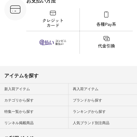
お支払い方法
C-263T-
しむ #シンプルライ
フ #シンプルコーデ
商品詳
#大人女子 #猫 #猫グ
い物は写真
ッズ #世界猫の日 #
ップ また
バッグ #財布 #ポー
フィール
チ #マグカップ #猫
_official）
雑貨 #松尾ミユキ
チュラン」
#aoneco #アオネコ
にアクセス
#natulan #ナチュラ
番号や商品
ン #natulan_official.
してみてく
ar
#natulan #
デ #コー
 #ファッ
アイテムを探す
ナチュラル
ン #日々
#暮らしを
新入荷アイテム
再入荷アイテム
シンプルラ
ンプルコー
カテゴリから探す
ブランドから探す
女子 #夏コ
夏コーデ #
特集一覧から探す
ランキングから探す
#コーデ #
ネン
ficial.
リンネル掲載商品
人気ブランド別注商品