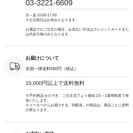
03-3221-6609
 #fashion
29223 ] ＜1枚目左・
ィガン #羽織り #シ
ムワンピ #別注 #夏
ラン」で 
n #今日のコ
3～4枚目＞ ■so コ
アーカーデ #コット
コーデ #D*g*y #ディ
商品名を
ーディネー
ットンリネンパナマ
ン #夏の羽織 #夏コ
ージーワイ #natulan
てくだ
月～金 10:00-17:00
ッション #
クロス 2wayTライ
ーデ #andyarn #アン
#ナチュラン
#lifewear
※土日祝日はお休みとなります。
 #日々の
ンブラウス
ドヤーン #オリジナ
#natulan_official.
#natula
暮らしを楽
¥7,590（税込） [ 注
ルブランド #natulan
ーデ #コ
お電話でのご注文の場合、お支払い方法はクレジットカードまた
ンプルライ
文番号：CSO-263T-
#ナチュラン
ト #ファ
は代金引換のみとなります。
プルコーデ
31348 ] コットンリ
#natulan_official.
ナチュラル
#パンツ #
ネンパナマクロス
暮らし #
ツ #よく
イージーテーパード
しむ #シ
 #テーパ
パンツ ¥7,590（税
フ #シン
 #限定カ
込） [ 注文番号：
#大人女子
お届けについて
荷 #15周
CSO-263P-31349 ]
マル #ブ
#夏コーデ
＜5～6枚目＞
ーマル #
全国一律送料580円（税込）
re #イスタイ
■&yarn ピンタック
#ワンピー
#natulan
ワンピース
葬祭 #Luu
ュラン
¥12,900（税込） [
ウナミウ 
15,000円以上で送料無料
ficial.
注文番号：MTO-
ルブランド #natu
263W-29752 ] ＜7～
#ナチ
8枚目＞ ■UNPLE ボ
#natulan_of
※予約商品をのぞき、ご注文完了より最短1日～1週間程度で発
ールカーゴイージー
送いたします。
パンツ ¥11,550（税
※メーカーからお届けする「別配送」の商品は、商品ごとに送料
込） [ 注文番号：
が異なります。
UNL-254P-18377 ]
＜9枚目＞ ■Lintu
Laulu 立体フラワー
刺繍ブラウス
¥8,800（税込） [ 注