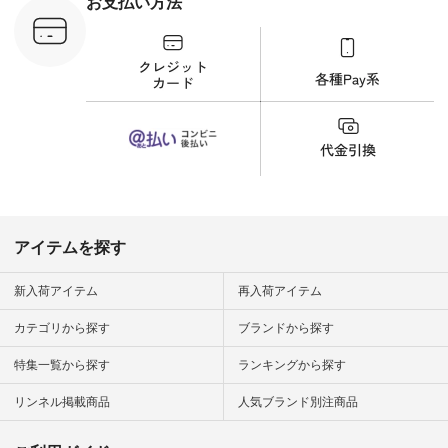
お支払い方法
文番号：YCC-263T-
30689 ] ---------------
-------------- ▶️商品詳
細やお買い物は写真
のタグをタップ また
はプロフィール
（@natulan_official）
から 「ナチュラン」
のサイトにアクセス
して 注文番号や商品
名を検索してみてく
ださいね。 #lifewear
#fashion #natulan #
今日のコーデ #コー
ディネート #ファッ
アイテムを探す
ション #ナチュラル
#ナチュラン #日々
の暮らし #暮らしを
新入荷アイテム
再入荷アイテム
楽しむ #シンプルラ
イフ #シンプルコー
カテゴリから探す
ブランドから探す
デ #大人女子 #夏コ
ーデ #真夏コーデ #
特集一覧から探す
ランキングから探す
暑さ対策 #コーデ #
リネン
#natulan_official.
リンネル掲載商品
人気ブランド別注商品