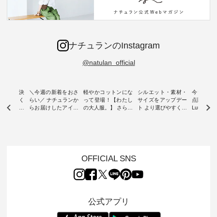
ナチュランのInstagram
@natulan_official
ー再入荷決
＼今週の新着をおさ
軽やかコットンにな
シルエット・素材・
今だけフ
-ire | よく
らい／ ナチュランか
って登場！【わたし
サイズをアップデー
点購入で1
ツ】予約販
らお届けしたアイテ
の大人服。】 さらり
ト より選びやすく【
Luuna m
ムから スタッフが気
と涼し気なシアーカ
D*g*y 】別注リブデ
用ノーカ
もに大きな
になるものをピック
ーディガン ・ 人気
ニムワンピース ・
ット ・ 身に纏うだ
だき、 一
アップ👆 ・ [ This
のシアーカーディガ
心地よく着られるデ
けでほっ
は早々に完
week's NEW
ンが軽くて、 お手入
イリーウェアが人気
地を大切に
 15周年
ARRIVAL ] //
れも簡単なコットン
の 「D*g*y」 より、
ーマル服
くばりパン
2026/07/26 -
素材になりました。
毎年大人気のナチュ
ルブランド「
OFFICIAL SNS
2026/08/01 // ✨✨ナ
ほんのり透ける生地
ラン別注 リブデニム
miu 」か
き、 この
チュラン15周年記念
が、女性らしさを演
ワンピースが登場。
フォーマ
の再入荷が
✨✨ 8月より、
出し、 羽織るだけで
シルエットや素材を
トが仲間入り
。 今回
12,000円（税込）以
今年らしい装いに。
見直し、 さらに魅力
ピースと
10色のカ
上ご購入いただいた
レイヤードスタイル
的になったアイテム
を考え、 
公式アプリ
改めて詳し
お客様へ 人気イラス
が楽しめて、 季節の
を 詳しくご紹介いた
エット、
ます。 限
トレーター、よしい
変わり目に重宝する
します。 モデル身
丁寧に設計。 
を手に入れ
ちひろさん
アイテムです。 モデ
長：164cm / 着用サ
日を心地