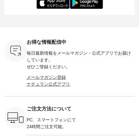
だけのチャ
（@chocochop2）
ル身長：168cm -----
イズ：PLUS ---------
る一着に
ひこの機会
描き下ろし 【第2
------------------------
--------------------
た。 モデル身長：
なく！ ▼
弾】レモン柄コット
&yarn -----------------
D*g*y -----------------
164cm ----------------
荷したカラ
ンバッグをプレゼン
------------ ■コットン
------------ ■リブ使い
---------
色） ・コ
ト中です💓 8月にな
シアーVネックカー
デニムワンピース
miu --------
トマト ・
りました☀ 旅行や帰
ディガン ¥7,500（税
¥9,680（税込） ・ネ
--------- ■【慶弔両
モモ ・グ
省、レジャーなど楽
込） ・スモークブル
イビー ・ブラック [
用】ノー
ー ・スミ
しい予定を計画され
ー ・ブラック ・ネ
注文番号：DCO-
ーマルジ
お得な情報配信中
マメ ・レ
ている方も多いかと
イビー [ 注文番号：
264W-30707 ] -------
¥16,50
ルーベリー
思います🌿 今週は、
GRE-263T-30614 ] -
---------------------- ▶️
注文番号
毎日最新情報をメールマガジン・
公式アプリでお届け
----
暑さ本番のこれから
-------------------------
お買い物は写真のタ
262O-31095 
--------
にぴったりな 涼し気
--- ▶️ お買い物は写
グをタップ またはプ
弔両用】
しています。
-------------
なセットアップやワ
真のタグをタップ ま
ロフィール
ボタンフ
ぜひご登録ください。
っと
ンピース、ブラウス
たはプロフィール
（@natulan_official）
ース ¥18
ネンのよく
などが新登場！ そし
（@natulan_official）
からどうぞ 「ナチュ
込） [ 
メールマガジン登録
パンツ
て、大人気「よくば
からどうぞ 「ナチュ
ラン」で 注文番号や
KOA-252W
ナチュラン公式アプリ
込） [ 注
りパンツ」予約販売
ラン」で 注文番号や
商品名を検索してみ
■【慶弔
R-262P-
がスタートしていま
商品名を検索してみ
てくださいね。
な日のボ
す♪ お見逃しなく！
てくださいね。
#lifewear #fashion
インワ
 お買
-------------------------
#lifewear #fashion
#natulan #今日のコ
¥18,70
真のタグを
---- 今週のご紹介ア
#natulan #今日のコ
ーデ #コーディネー
注文番号
ご注文方法について
たはプロフ
イテム ----------------
ーデ #コーディネー
ト #ファッション #
252W-22369 ] -
ール
------------- ＜1枚目
ト #ファッション #
ナチュラル #日々の
--------------
_official）
右・2枚目＞ ■ista-
ナチュラル #日々の
暮らし #暮らしを楽
お買い物
PC、スマートフォンにて
チュ
ire もっと選べるリ
暮らし #暮らしを楽
しむ #シンプルライ
グをタップ
24時間ご注文可能。
注文番号や
ネンのよくばりパン
しむ #シンプルライ
フ #シンプルコーデ
ロフ
検索してみ
ツ ¥9,900（税込） [
フ #シンプルコーデ
#大人女子 #ワンピ
（@natulan
さいね。
注文番号：IIR-262P-
#大人女子 #カーデ
ース #デニム #デニ
からどうぞ 「ナ