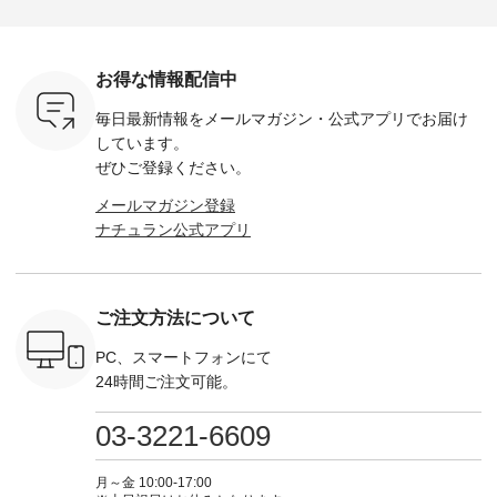
ella [ 注文
ホワイト ・スモーク
miu --------------------
---------------------- ■
ェックシ
-263B-
ブルー ・ネイビー [
--------- ■【慶弔両
タータンチェックギ
フリルネ
注文番号：MTO-
用】ノーカラーフォ
ャザースカート
ーバー ¥1
ットヘアク
263W-29752 ] -------
ーマルジャケット
¥9,900（税込） ・レ
込） ・ホ
お得な情報配信中
,320（税
---------------------- ▶️
¥16,500（税込） [
ッド系 ・グリーン系
ラック 
settes ・
お買い物は写真のタ
注文番号：KOA-
[ 注文番号：MTO-
・オフ [
毎日最新情報をメールマガジン・
公式アプリでお届け
Chloe [ 注
グをタップ またはプ
262O-31095 ] ■【慶
263S-27183 ] --------
DLW-263T-3
EMW-
ロフィール
弔両用】大切な日の
--------------------- ▶️
-------------
しています。
] ■松尾
（@natulan_official）
ボタンフレアワンピ
お買い物は写真のタ
-- ▶️ お買い物は写真
ぜひご登録ください。
キャットハ
からどうぞ 「ナチュ
ース ¥18,700（税
グをタップ またはプ
のタグをタ
マグ ¥
ラン」で 注文番号や
込） [ 注文番号：
ロフィール
はプロ
メールマガジン登録
（税込） ・
商品名を検索してみ
KOA-252W-22368 ]
（@natulan_official）
（@natulan
ナチュラン公式アプリ
Noisettes
てくださいね。
■【慶弔両用】大切
からどうぞ 「ナチュ
からどうぞ 「ナ
・Chloe [
#lifewear #fashion
な日のボウタイAラ
ラン」で 注文番号や
ラン」で 
：EMW-
#natulan #今日のコ
インワンピース
商品名を検索してみ
商品名を
------
ーデ #コーディネー
¥18,700（税込） [
てくださいね。
てくだ
--------
ト #ファッション #
注文番号：KOA-
#lifewear #fashion
#lifewear
ご注文方法について
-----------
ナチュラル #日々の
252W-22369 ] -------
#natulan #今日のコ
#natula
がま口
暮らし #暮らしを楽
---------------------- ▶️
ーデ #コーディネー
ーデ #コ
ォレット
しむ #シンプルライ
お買い物は写真のタ
ト #ファッション #
ト #ファ
PC、スマートフォンにて
0（税込） ・
フ #シンプルコーデ
グをタップ またはプ
ナチュラル #日々の
ナチュラル
24時間ご注文可能。
 ・ブルー
#大人女子 #ワンピ
ロフィール
暮らし #暮らしを楽
暮らし #
・ミモザイ
ース #ピンタック #
（@natulan_official）
しむ #シンプルライ
しむ #シ
シルエット
涼やか素材 #夏ワン
からどうぞ 「ナチュ
フ #シンプルコーデ
フ #シン
03-3221-6609
 注文番号：
ピ #夏コーデ
ラン」で 注文番号や
#大人女子 #スカー
#大人女子 
-31607 ]
#andyarn #アンドヤ
商品名を検索してみ
ト #フレアスカート
シャツコー
ミニウォレ
ーン #オリジナルブ
てくださいね。
#チェック柄 #ター
ルシャツ 
月～金 10:00-17:00
790（税込）
ランド #natulan #ナ
#lifewear #fashion
タンチェック #秋色
シャツ #