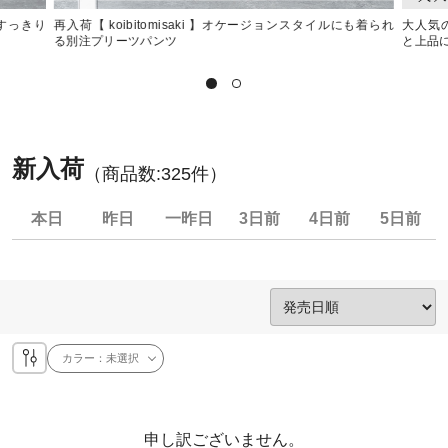
】すっきり
再入荷【 koibitomisaki 】オケージョンスタイルにも着られ
大人気の
る別注プリーツパンツ
と上品
新入荷
（商品数:
325
件）
本日
昨日
一昨日
3日前
4日前
5日前
カラー：
未選択
申し訳ございません。
