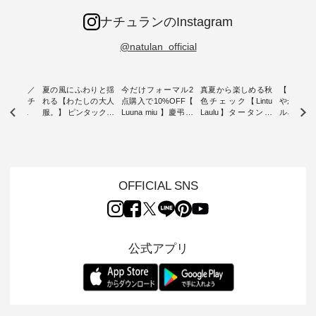
ナチュランのInstagram
@natulan_official
ミユキ／
夏の風にふわりと揺
今だけフォーマル2
真夏から楽しめる秋
【 HEAV
 】ねこモチ
れる【わたしの大人
点購入で10%OFF【
色チェック【Lintu
やかに華
雑貨 ・ 8
服。】 ピンタックワ
Luuna miu 】慶弔両
Laulu】タータンチ
ルネック
「世界猫の
ンピース ・ 軽やか
用ノーカラージャケ
ェックギャザースカ
ー ・ 天然素材を生
、 愛らし
なワンピーススタイ
ット ・ 身に纏うだ
ート ・ ゆったりと
かしたナ
チーフのア
ルを楽しめるのは、
けでほっとする着心
した着心地の大人の
タイル
。 ナチ
夏のおしゃれの醍醐
地を大切にした フォ
日常着を提案する、
「HEAV
も人気の
味。 今回ご紹介する
ーマル服のオリジナ
ナチュランオリジナ
ら、 新作
（松尾ミユ
のは 袖を通すだけで
ルブランド「 Luuna
ルブランド「 Lintu
ーが届きま
OFFICIAL SNS
」と
ちょっとひんやり、
miu 」から、 新たに
Laulu 」から、 季節
んのり透
co」から、
見た目にも涼し気な
フォーマルジャケッ
をまたいで穿けるチ
涼やかな生
るだけで気
ワンピース。 日常か
トが仲間入り。 ワン
ェックスカートが新
んわりと
 バッグや
ら夏休みのお出かけ
ピースとのバランス
登場。 真夏にうれし
をあしら
紹介しま
まで、 暑い夏にぴっ
を考え、 丈感やシル
い涼やかさと、 秋を
印象的。 
公式アプリ
たりの新作です。 モ
エット、着心地まで
先取りできる落ち着
装いに、 
-- 松尾ミユキ
デル身長：168cm --
丁寧に設計。 特別な
いた色合いを兼ね備
華やぎを
------------
-------------------------
日を心地よく過ごせ
えたアイテムを、 詳
る一枚です。 
-- &yarn --------------
る一着に仕上げまし
しくご紹介します。
身長：164cm ---
バッグ
--------------- ■ピン
た。 モデル身長：
モデル身長：164cm
-------------
（税込） ・
タックワンピース
164cm ----------------
-------------------------
HEAVENLY -
・Leo ・
¥12,900（税込） ・
------------- Luuna
---- Lintu Laulu -------
-------------