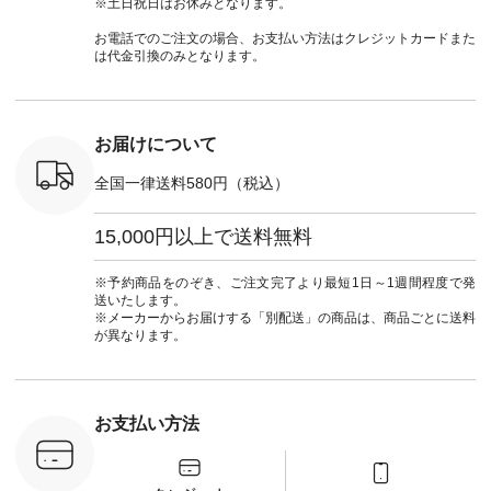
※土日祝日はお休みとなります。
号：NCO-
チュラン
#natulan #今日のコ
#夏コーデ #Lintu
ャツコーデ
] ■ラテ
#natulan_official.
ーデ #コーディネー
Laulu #リントゥラウ
デ #HEAV
お電話でのご注文の場合、お支払い方法はクレジットカードまた
トート
ト #ファッション #
ル #オリジナルブラ
ブンリー #natulan #
は代金引換のみとなります。
0（税込） [
ナチュラル #日々の
ンド #natulan #ナチ
ナチ
：NCO-
暮らし #暮らしを楽
ュラン
#natulan_of
] ■キー
しむ #シンプルライ
#natulan_official.
,970（税
フ #シンプルコーデ
注文番号：
#大人女子 #フォー
お届けについて
00150 ] -
マル #ブラックフォ
------------
ーマル #ジャケット
全国一律送料580円（税込）
#ワンピース #冠婚
タップ ま
葬祭 #Luunamiu #ル
フィール
ウナミウ #オリジナ
15,000円以上で送料無料
_official）
ルブランド #natulan
チュ
#ナチュラン
注文番号や
#natulan_official.
※予約商品をのぞき、ご注文完了より最短1日～1週間程度で発
検索してみ
送いたします。
さいね。
※メーカーからお届けする「別配送」の商品は、商品ごとに送料
 #fashion
が異なります。
n #今日のコ
ーディネー
ッション #
 #日々の
暮らしを楽
お支払い方法
ンプルライ
プルコーデ
#猫 #猫グ
界猫の日 #