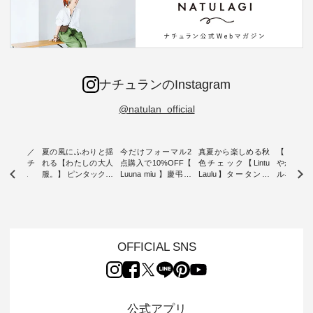
ナチュランのInstagram
@natulan_official
ミユキ／
夏の風にふわりと揺
今だけフォーマル2
真夏から楽しめる秋
【 HEAV
 】ねこモチ
れる【わたしの大人
点購入で10%OFF【
色チェック【Lintu
やかに華
雑貨 ・ 8
服。】 ピンタックワ
Luuna miu 】慶弔両
Laulu】タータンチ
ルネック
「世界猫の
ンピース ・ 軽やか
用ノーカラージャケ
ェックギャザースカ
ー ・ 天然素材を生
、 愛らし
なワンピーススタイ
ット ・ 身に纏うだ
ート ・ ゆったりと
かしたナ
チーフのア
ルを楽しめるのは、
けでほっとする着心
した着心地の大人の
タイル
。 ナチ
夏のおしゃれの醍醐
地を大切にした フォ
日常着を提案する、
「HEAV
も人気の
味。 今回ご紹介する
ーマル服のオリジナ
ナチュランオリジナ
ら、 新作
（松尾ミユ
のは 袖を通すだけで
ルブランド「 Luuna
ルブランド「 Lintu
ーが届きま
OFFICIAL SNS
」と
ちょっとひんやり、
miu 」から、 新たに
Laulu 」から、 季節
んのり透
co」から、
見た目にも涼し気な
フォーマルジャケッ
をまたいで穿けるチ
涼やかな生
るだけで気
ワンピース。 日常か
トが仲間入り。 ワン
ェックスカートが新
んわりと
 バッグや
ら夏休みのお出かけ
ピースとのバランス
登場。 真夏にうれし
をあしら
紹介しま
まで、 暑い夏にぴっ
を考え、 丈感やシル
い涼やかさと、 秋を
印象的。 
公式アプリ
たりの新作です。 モ
エット、着心地まで
先取りできる落ち着
装いに、 