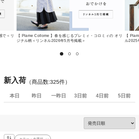
質感で＜リ
【 Plame Collome 】春を感じるプレミィ・コロミィの オリ
【 Pl
ジナル柄＜リンネル2026年5月号掲載＞
ル202
新入荷
（商品数:
325
件）
本日
昨日
一昨日
3日前
4日前
5日前
カラー：
未選択