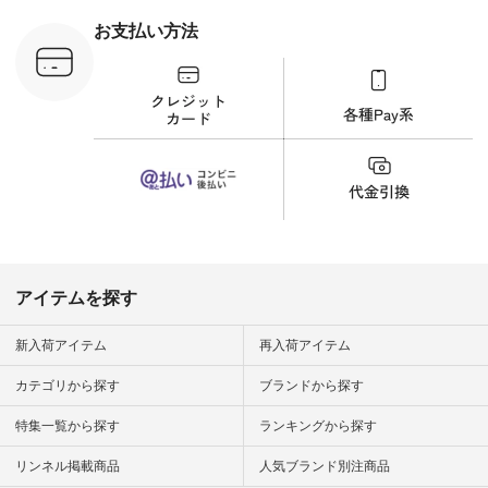
 #日々の
暮らしを楽
お支払い方法
ンプルライ
プルコーデ
#猫 #猫グ
界猫の日 #
財布 #ポー
カップ #猫
松尾ミユキ
o #アオネコ
n #ナチュラ
official.
アイテムを探す
新入荷アイテム
再入荷アイテム
カテゴリから探す
ブランドから探す
特集一覧から探す
ランキングから探す
リンネル掲載商品
人気ブランド別注商品