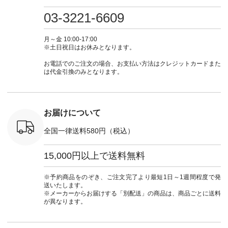
・ミモザイ
ース #ピンタック #
（@natulan_official）
しむ #シンプルライ
しむ #シ
シルエット
涼やか素材 #夏ワン
からどうぞ 「ナチュ
フ #シンプルコーデ
フ #シン
03-3221-6609
 注文番号：
ピ #夏コーデ
ラン」で 注文番号や
#大人女子 #スカー
#大人女子 
-31607 ]
#andyarn #アンドヤ
商品名を検索してみ
ト #フレアスカート
シャツコー
ミニウォレ
ーン #オリジナルブ
てくださいね。
#チェック柄 #ター
ルシャツ 
月～金 10:00-17:00
790（税込）
ランド #natulan #ナ
#lifewear #fashion
タンチェック #秋色
シャツ #
※土日祝日はお休みとなります。
号：NCO-
チュラン
#natulan #今日のコ
#夏コーデ #Lintu
ャツコーデ
] ■ラテ
#natulan_official.
ーデ #コーディネー
Laulu #リントゥラウ
デ #HEAV
お電話でのご注文の場合、お支払い方法はクレジットカードまた
トート
ト #ファッション #
ル #オリジナルブラ
ブンリー #natulan #
は代金引換のみとなります。
0（税込） [
ナチュラル #日々の
ンド #natulan #ナチ
ナチ
：NCO-
暮らし #暮らしを楽
ュラン
#natulan_of
] ■キー
しむ #シンプルライ
#natulan_official.
,970（税
フ #シンプルコーデ
注文番号：
#大人女子 #フォー
お届けについて
00150 ] -
マル #ブラックフォ
------------
ーマル #ジャケット
全国一律送料580円（税込）
#ワンピース #冠婚
タップ ま
葬祭 #Luunamiu #ル
フィール
ウナミウ #オリジナ
15,000円以上で送料無料
_official）
ルブランド #natulan
チュ
#ナチュラン
注文番号や
#natulan_official.
※予約商品をのぞき、ご注文完了より最短1日～1週間程度で発
検索してみ
送いたします。
さいね。
※メーカーからお届けする「別配送」の商品は、商品ごとに送料
 #fashion
が異なります。
n #今日のコ
ーディネー
ッション #