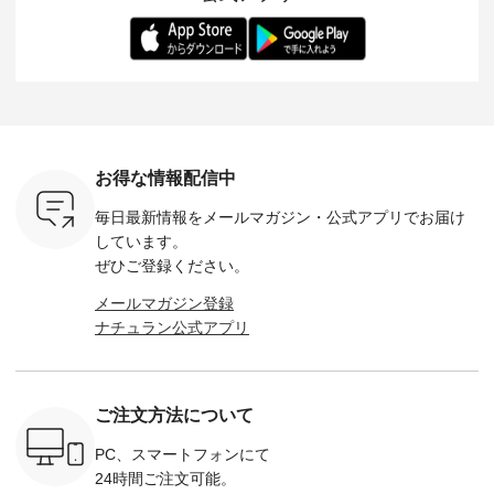
-- 松尾ミユキ
デル身長：168cm --
丁寧に設計。 特別な
いた色合いを兼ね備
華やぎを
------------
-------------------------
日を心地よく過ごせ
えたアイテムを、 詳
る一枚です。 
-- &yarn --------------
る一着に仕上げまし
しくご紹介します。
身長：164cm ---
バッグ
--------------- ■ピン
た。 モデル身長：
モデル身長：164cm
-------------
（税込） ・
タックワンピース
164cm ----------------
-------------------------
HEAVENLY -
・Leo ・
¥12,900（税込） ・
------------- Luuna
---- Lintu Laulu -------
-------------
ella [ 注文
ホワイト ・スモーク
miu --------------------
---------------------- ■
ェックシ
-263B-
ブルー ・ネイビー [
--------- ■【慶弔両
タータンチェックギ
フリルネ
注文番号：MTO-
用】ノーカラーフォ
ャザースカート
ーバー ¥1
ットヘアク
263W-29752 ] -------
ーマルジャケット
¥9,900（税込） ・レ
込） ・ホ
お得な情報配信中
,320（税
---------------------- ▶️
¥16,500（税込） [
ッド系 ・グリーン系
ラック 
settes ・
お買い物は写真のタ
注文番号：KOA-
[ 注文番号：MTO-
・オフ [
毎日最新情報をメールマガジン・
公式アプリでお届け
Chloe [ 注
グをタップ またはプ
262O-31095 ] ■【慶
263S-27183 ] --------
DLW-263T-3
EMW-
ロフィール
弔両用】大切な日の
--------------------- ▶️
-------------
しています。
] ■松尾
（@natulan_official）
ボタンフレアワンピ
お買い物は写真のタ
-- ▶️ お買い物は写真
ぜひご登録ください。
キャットハ
からどうぞ 「ナチュ
ース ¥18,700（税
グをタップ またはプ
のタグをタ
マグ ¥
ラン」で 注文番号や
込） [ 注文番号：
ロフィール
はプロ
メールマガジン登録
（税込） ・
商品名を検索してみ
KOA-252W-22368 ]
（@natulan_official）
（@natulan
ナチュラン公式アプリ
Noisettes
てくださいね。
■【慶弔両用】大切
からどうぞ 「ナチュ
からどうぞ 「ナ
・Chloe [
#lifewear #fashion
な日のボウタイAラ
ラン」で 注文番号や
ラン」で 
：EMW-
#natulan #今日のコ
インワンピース
商品名を検索してみ
商品名を
------
ーデ #コーディネー
¥18,700（税込） [
てくださいね。
てくだ
--------
ト #ファッション #
注文番号：KOA-
#lifewear #fashion
#lifewear
ご注文方法について
-----------
ナチュラル #日々の
252W-22369 ] -------
#natulan #今日のコ
#natula
がま口
暮らし #暮らしを楽
---------------------- ▶️
ーデ #コーディネー
ーデ #コ
ォレット
しむ #シンプルライ
お買い物は写真のタ
ト #ファッション #
ト #ファ
PC、スマートフォンにて
0（税込） ・
フ #シンプルコーデ
グをタップ またはプ
ナチュラル #日々の
ナチュラル
24時間ご注文可能。
 ・ブルー
#大人女子 #ワンピ
ロフィール
暮らし #暮らしを楽
暮らし #