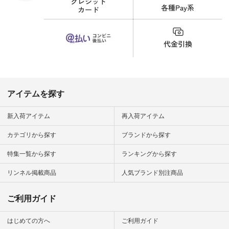
のタグをタップ また
はプロフィール
（@natulan_official）
から 「ナチュラン」
のサイトにアクセス
して 注文番号や商品
名を検索してみてく
ださいね。 #lifewear
#fashion #natulan #
今日のコーデ #コー
ディネート #ファッ
アイテムを探す
ション #ナチュラル
#ナチュラン #日々
の暮らし #暮らしを
新入荷アイテム
再入荷アイテム
楽しむ #シンプルラ
イフ #シンプルコー
カテゴリから探す
ブランドから探す
デ #大人女子 #夏コ
ーデ #真夏コーデ #
特集一覧から探す
ランキングから探す
暑さ対策 #コーデ #
リネン
#natulan_official.
リンネル掲載商品
人気ブランド別注商品
ご利用ガイド
はじめての方へ
ご利用ガイド