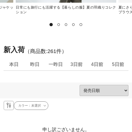
ジャケッ
日常にも旅行にも活躍する【暮らしの服】夏の羽織りコレク
夏にさ
ション
ブラウ
新入荷
（商品数:
261
件）
本日
昨日
一昨日
3日前
4日前
5日前
カラー：
未選択
申し訳ございません。
