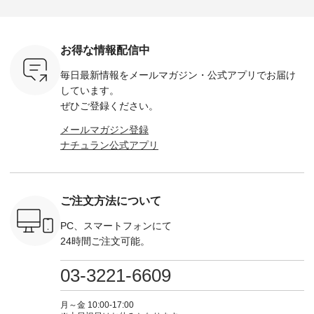
色） ・コ
ト中です💓 8月にな
シアーVネックカー
デニムワンピース
miu --------
トマト ・
りました☀ 旅行や帰
ディガン ¥7,500（税
¥9,680（税込） ・ネ
--------- ■【慶弔両
モモ ・グ
省、レジャーなど楽
込） ・スモークブル
イビー ・ブラック [
用】ノー
ー ・スミ
しい予定を計画され
ー ・ブラック ・ネ
注文番号：DCO-
ーマルジ
お得な情報配信中
マメ ・レ
ている方も多いかと
イビー [ 注文番号：
264W-30707 ] -------
¥16,50
ルーベリー
思います🌿 今週は、
GRE-263T-30614 ] -
---------------------- ▶️
注文番号
毎日最新情報をメールマガジン・
公式アプリでお届け
----
暑さ本番のこれから
-------------------------
お買い物は写真のタ
262O-31095 
--------
にぴったりな 涼し気
--- ▶️ お買い物は写
グをタップ またはプ
弔両用】
しています。
-------------
なセットアップやワ
真のタグをタップ ま
ロフィール
ボタンフ
ぜひご登録ください。
っと
ンピース、ブラウス
たはプロフィール
（@natulan_official）
ース ¥18
ネンのよく
などが新登場！ そし
（@natulan_official）
からどうぞ 「ナチュ
込） [ 
メールマガジン登録
パンツ
て、大人気「よくば
からどうぞ 「ナチュ
ラン」で 注文番号や
KOA-252W
ナチュラン公式アプリ
込） [ 注
りパンツ」予約販売
ラン」で 注文番号や
商品名を検索してみ
■【慶弔
R-262P-
がスタートしていま
商品名を検索してみ
てくださいね。
な日のボ
す♪ お見逃しなく！
てくださいね。
#lifewear #fashion
インワ
 お買
-------------------------
#lifewear #fashion
#natulan #今日のコ
¥18,70
真のタグを
---- 今週のご紹介ア
#natulan #今日のコ
ーデ #コーディネー
注文番号
ご注文方法について
たはプロフ
イテム ----------------
ーデ #コーディネー
ト #ファッション #
252W-22369 ] -
ール
------------- ＜1枚目
ト #ファッション #
ナチュラル #日々の
--------------
_official）
右・2枚目＞ ■ista-
ナチュラル #日々の
暮らし #暮らしを楽
お買い物
PC、スマートフォンにて
チュ
ire もっと選べるリ
暮らし #暮らしを楽
しむ #シンプルライ
グをタップ
24時間ご注文可能。
注文番号や
ネンのよくばりパン
しむ #シンプルライ
フ #シンプルコーデ
ロフ
検索してみ
ツ ¥9,900（税込） [
フ #シンプルコーデ
#大人女子 #ワンピ
（@natulan
さいね。
注文番号：IIR-262P-
#大人女子 #カーデ
ース #デニム #デニ
からどうぞ 「ナ
03-3221-6609
 #fashion
29223 ] ＜1枚目左・
ィガン #羽織り #シ
ムワンピ #別注 #夏
ラン」で 
n #今日のコ
3～4枚目＞ ■so コ
アーカーデ #コット
コーデ #D*g*y #ディ
商品名を
ーディネー
ットンリネンパナマ
ン #夏の羽織 #夏コ
ージーワイ #natulan
てくだ
月～金 10:00-17:00
ッション #
クロス 2wayTライ
ーデ #andyarn #アン
#ナチュラン
#lifewear