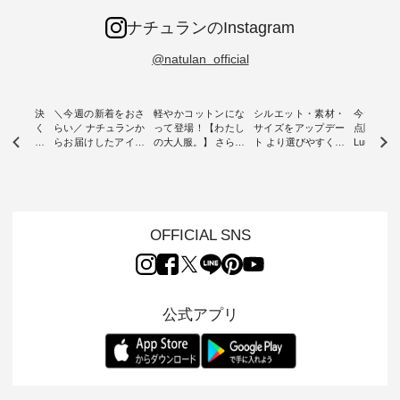
ナチュランのInstagram
@natulan_official
ー再入荷決
＼今週の新着をおさ
軽やかコットンにな
シルエット・素材・
今だけフ
-ire | よく
らい／ ナチュランか
って登場！【わたし
サイズをアップデー
点購入で1
ツ】予約販
らお届けしたアイテ
の大人服。】 さらり
ト より選びやすく【
Luuna m
ムから スタッフが気
と涼し気なシアーカ
D*g*y 】別注リブデ
用ノーカ
もに大きな
になるものをピック
ーディガン ・ 人気
ニムワンピース ・
ット ・ 身に纏うだ
だき、 一
アップ👆 ・ [ This
のシアーカーディガ
心地よく着られるデ
けでほっ
は早々に完
week's NEW
ンが軽くて、 お手入
イリーウェアが人気
地を大切に
 15周年
ARRIVAL ] //
れも簡単なコットン
の 「D*g*y」 より、
ーマル服
くばりパン
2026/07/26 -
素材になりました。
毎年大人気のナチュ
ルブランド「
OFFICIAL SNS
2026/08/01 // ✨✨ナ
ほんのり透ける生地
ラン別注 リブデニム
miu 」か
き、 この
チュラン15周年記念
が、女性らしさを演
ワンピースが登場。
フォーマ
の再入荷が
✨✨ 8月より、
出し、 羽織るだけで
シルエットや素材を
トが仲間入り
。 今回
12,000円（税込）以
今年らしい装いに。
見直し、 さらに魅力
ピースと
10色のカ
上ご購入いただいた
レイヤードスタイル
的になったアイテム
を考え、 
公式アプリ
改めて詳し
お客様へ 人気イラス
が楽しめて、 季節の
を 詳しくご紹介いた
エット、
ます。 限
トレーター、よしい
変わり目に重宝する
します。 モデル身
丁寧に設計。 
を手に入れ
ちひろさん
アイテムです。 モデ
長：164cm / 着用サ
日を心地
だけのチャ
（@chocochop2）
ル身長：168cm -----
イズ：PLUS ---------
る一着に
ひこの機会
描き下ろし 【第2
------------------------
--------------------
た。 モデル身長：
なく！ ▼
弾】レモン柄コット
&yarn -----------------
D*g*y -----------------
164cm ----------------
荷したカラ
ンバッグをプレゼン
------------ ■コットン
------------ ■リブ使い
---------