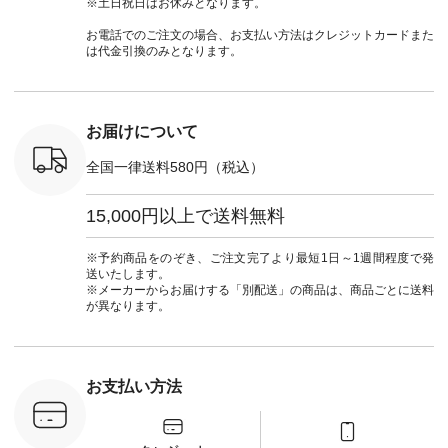
※土日祝日はお休みとなります。
 #日々の
ンブラウス
ドヤーン #オリジナ
#natulan_official.
#natula
暮らしを楽
¥7,590（税込） [ 注
ルブランド #natulan
ーデ #コ
お電話でのご注文の場合、お支払い方法はクレジットカードまた
ンプルライ
文番号：CSO-263T-
#ナチュラン
ト #ファ
は代金引換のみとなります。
プルコーデ
31348 ] コットンリ
#natulan_official.
ナチュラル
#パンツ #
ネンパナマクロス
暮らし #
ツ #よく
イージーテーパード
しむ #シ
 #テーパ
パンツ ¥7,590（税
フ #シン
 #限定カ
込） [ 注文番号：
#大人女子
お届けについて
荷 #15周
CSO-263P-31349 ]
マル #ブ
#夏コーデ
＜5～6枚目＞
ーマル #
全国一律送料580円（税込）
re #イスタイ
■&yarn ピンタック
#ワンピー
#natulan
ワンピース
葬祭 #Luu
ュラン
¥12,900（税込） [
ウナミウ 
15,000円以上で送料無料
ficial.
注文番号：MTO-
ルブランド #natu
263W-29752 ] ＜7～
#ナチ
8枚目＞ ■UNPLE ボ
#natulan_of
※予約商品をのぞき、ご注文完了より最短1日～1週間程度で発
ールカーゴイージー
送いたします。
パンツ ¥11,550（税
※メーカーからお届けする「別配送」の商品は、商品ごとに送料
込） [ 注文番号：
が異なります。
UNL-254P-18377 ]
＜9枚目＞ ■Lintu
Laulu 立体フラワー
刺繍ブラウス
¥8,800（税込） [ 注
お支払い方法
文番号：YCC-263T-
30689 ] ---------------
-------------- ▶️商品詳
細やお買い物は写真