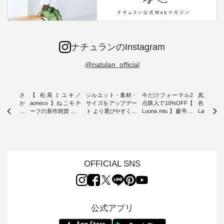
ナチュランのInstagram
@natulan_official
新着をおさ
【 松尾ミユキ／
シルエット・素材・
今だけフォーマル2
真夏から
チュランか
aoneco 】ねこモチ
サイズをアップデー
点購入で10%OFF【
色チェック
したアイテ
ーフの新作雑貨 ・ 8
ト より選びやすく【
Luuna miu 】慶弔両
Laulu
タッフが気
月8日の「世界猫の
D*g*y 】別注リブデ
用ノーカラージャケ
ェックギ
のをピック
日」を前に、 愛らし
ニムワンピース ・
ット ・ 身に纏うだ
ート ・ ゆったりと
s
いネコモチーフのア
心地よく着られるデ
けでほっとする着心
した着心
s NEW
イテムを特集。 ナチ
イリーウェアが人気
地を大切にした フォ
日常着を
L ] //
ュランでも人気の
の 「D*g*y」 より、
ーマル服のオリジナ
ナチュラ
7/26 -
「m.m（松尾ミユ
毎年大人気のナチュ
ルブランド「 Luuna
ルブランド「
OFFICIAL SNS
/ ✨✨ナ
キ）」と
ラン別注 リブデニム
miu 」から、 新たに
Laulu 
5周年記念
「aoneco」から、
ワンピースが登場。
フォーマルジャケッ
をまたい
月より、
持っているだけで気
シルエットや素材を
トが仲間入り。 ワン
ェックス
円（税込）以
分が上がる バッグや
見直し、 さらに魅力
ピースとのバランス
登場。 真夏にうれし
いただいた
雑貨をご紹介しま
的になったアイテム
を考え、 丈感やシル
い涼やかさ
公式アプリ
人気イラス
す。 -------------------
を 詳しくご紹介いた
エット、着心地まで
先取りで
ー、よしい
---------- 松尾ミユキ
します。 モデル身
丁寧に設計。 特別な
いた色合
ろさん
-------------------------
長：164cm / 着用サ
日を心地よく過ごせ
えたアイテ