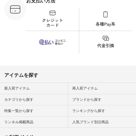
お支払い方法
C-263T-
しむ #シンプルライ
フ #シンプルコーデ
商品詳
#大人女子 #猫 #猫グ
い物は写真
ッズ #世界猫の日 #
ップ また
バッグ #財布 #ポー
フィール
チ #マグカップ #猫
_official）
雑貨 #松尾ミユキ
チュラン」
#aoneco #アオネコ
にアクセス
#natulan #ナチュラ
番号や商品
ン #natulan_official.
してみてく
ar
#natulan #
デ #コー
 #ファッ
アイテムを探す
ナチュラル
ン #日々
#暮らしを
新入荷アイテム
再入荷アイテム
シンプルラ
ンプルコー
カテゴリから探す
ブランドから探す
女子 #夏コ
夏コーデ #
特集一覧から探す
ランキングから探す
#コーデ #
ネン
ficial.
リンネル掲載商品
人気ブランド別注商品