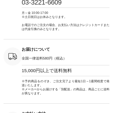
03-3221-6609
ブルー [ 注文番号：
ムワンピ #別注 #夏
ラン」で 注文番号や
#大人女子
 ■so コ
NCO-262C-31607 ]
コーデ #D*g*y #ディ
商品名を検索してみ
ト #フレ
ネンパナマ
■がま口 ミニウォレ
ージーワイ #natulan
てくださいね。
#チェック
月～金 10:00-17:00
wayTライ
ット ¥9,790（税込）
#ナチュラン
#lifewear #fashion
タンチェッ
※土日祝日はお休みとなります。
ラウス
[ 注文番号：NCO-
#natulan_official.
#natulan #今日のコ
#夏コーデ 
税込） [ 注
242C-08057 ] ■ラテ
ーデ #コーディネー
Laulu 
お電話でのご注文の場合、お支払い方法はクレジットカードまた
O-263T-
ィストート
ト #ファッション #
ル #オリ
は代金引換のみとなります。
¥12,980（税込） [
ナチュラル #日々の
ンド #natulan #ナチ
マクロス
注文番号：NCO-
暮らし #暮らしを楽
ュ
テーパード
262B-31610 ] ■キー
しむ #シンプルライ
#natulan_of
,590（税
カバー ¥2,970（税
フ #シンプルコーデ
注文番号：
込） [ 注文番号：
#大人女子 #フォー
お届けについて
-31349 ]
NCO-222C-00150 ] -
マル #ブラックフォ
6枚目＞
-------------------------
ーマル #ジャケット
全国一律送料580円（税込）
 ピンタック
--- ▶️ お買い物は写
#ワンピース #冠婚
ピース
真のタグをタップ ま
葬祭 #Luunamiu #ル
0（税込） [
たはプロフィール
ウナミウ #オリジナ
15,000円以上で送料無料
：MTO-
（@natulan_official）
ルブランド #natulan
] ＜7～
からどうぞ 「ナチュ
#ナチュラン
UNPLE ボ
ラン」で 注文番号や
#natulan_official.
※予約商品をのぞき、ご注文完了より最短1日～1週間程度で発
ゴイージー
商品名を検索してみ
送いたします。
1,550（税
てくださいね。
※メーカーからお届けする「別配送」の商品は、商品ごとに送料
注文番号：
#lifewear #fashion
が異なります。
-18377 ]
#natulan #今日のコ
■Lintu
ーデ #コーディネー
立体フラワー
ト #ファッション #
ラウス
ナチュラル #日々の
税込） [ 注
暮らし #暮らしを楽