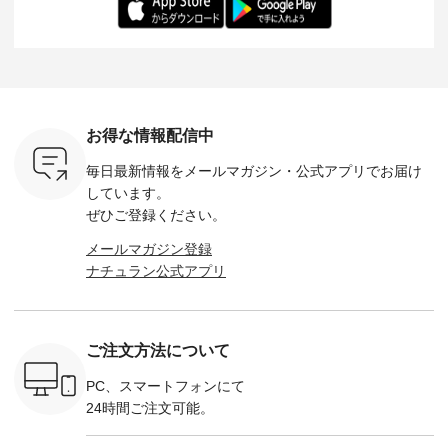
ochop2）
---- ■松尾ミユキ
イズ：PLUS ---------
る一着に仕上げまし
しくご紹
し 【第2
シアーバッグ
--------------------
た。 モデル身長：
モデル身長
ン柄コット
¥3,080（税込） ・
D*g*y -----------------
164cm ----------------
-------------
をプレゼン
Momo ・Leo ・
------------ ■リブ使い
------------- Luuna
---- Lintu L
にな
Maron ・Stella [ 注文
デニムワンピース
miu --------------------
-------------
 旅行や帰
番号：EMW-263B-
¥9,680（税込） ・ネ
--------- ■【慶弔両
タータン
ャーなど楽
31376 ] ■松尾ミユ
イビー ・ブラック [
用】ノーカラーフォ
ャザー
を計画され
キ キャットヘアク
注文番号：DCO-
ーマルジャケット
¥9,900
お得な情報配信中
も多いかと
リップ ¥1,320（税
264W-30707 ] -------
¥16,500（税込） [
ッド系 ・
は、
込） ・Noisettes ・
---------------------- ▶️
注文番号：KOA-
[ 注文番
毎日最新情報をメールマガジン・
公式アプリでお届け
のこれから
Pepper ・Chloe [ 注
お買い物は写真のタ
262O-31095 ] ■【慶
263S-27183 ] --
な 涼し気
文番号：EMW-
グをタップ またはプ
弔両用】大切な日の
-------------
しています。
アップやワ
262A-31375 ] ■松尾
ロフィール
ボタンフレアワンピ
お買い物
ぜひご登録ください。
、ブラウス
ミユキ キャットハ
（@natulan_official）
ース ¥18,700（税
グをタップ
！ そし
ンドルマグ ¥
からどうぞ 「ナチュ
込） [ 注文番号：
ロフ
メールマガジン登録
気「よくば
¥1,650（税込） ・
ラン」で 注文番号や
KOA-252W-22368 ]
（@natulan
ナチュラン公式アプリ
」予約販売
Pumpkin ・Noisettes
商品名を検索してみ
■【慶弔両用】大切
からどうぞ 「ナ
トしていま
・Pepper ・Chloe [
てくださいね。
な日のボウタイAラ
ラン」で 
逃しなく！
注文番号：EMW-
#lifewear #fashion
インワンピース
商品名を
------------
262K-31378 ] --------
#natulan #今日のコ
¥18,700（税込） [
てくだ
---------------------
ーデ #コーディネー
注文番号：KOA-
#lifewear
ご注文方法について
----------
aoneco ---------------
ト #ファッション #
252W-22369 ] -------
#natula
枚目
-------------- ■がま口
ナチュラル #日々の
---------------------- ▶️
ーデ #コ
 ■ista-
ロングウォレット
暮らし #暮らしを楽
お買い物は写真のタ
ト #ファ
PC、スマートフォンにて
っと選べるリ
¥19,690（税込） ・
しむ #シンプルライ
グをタップ またはプ
ナチュラル
24時間ご注文可能。
くばりパン
グレージュ ・ブルー
フ #シンプルコーデ
ロフィール
暮らし #
0（税込） [
グリーン ・ミモザイ
#大人女子 #ワンピ
（@natulan_official）
しむ #シ
R-262P-
エロー ・シルエット
ース #デニム #デニ
からどうぞ 「ナチュ
フ #シン