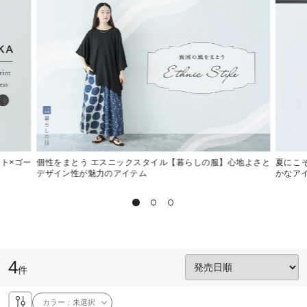
ット×ゴー
個性をまとう エスニックスタイル【暮らしの服】心地よさと
夏にこ
デザイン性が魅力のアイテム
かなア
4
件
カラー：
未選択