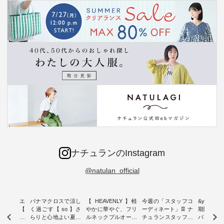
ナチュランのInstagram
@natulan_official
ーブシルエ
パナマクロスで涼し
【 HEAVENLY 】軽
今週の「スタッフコ
&yarn 9th
効いた【
く過ごす【 so 】さ
やかに華やぐ、フリ
ーディネート」👖 ナ
期間限定 
 】ボールカ
らりと心地よい夏コ
ルネックプルオーバ
チュランスタッフの
バー×サ