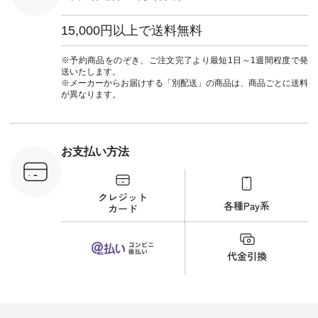
ンリネン #パマナク
心してはくことがで
暮らし #
ロス #パマナ織り #
きます♪ ボトムスが
しむ #シ
セットアップ #涼コ
ちょっと暗い色味な
フ #シン
15,000円以上で送料無料
ーデ #夏コーデ #so
のでトップスは明る
#大人女子
#エスオー #natulan
い色を。 シンプルに
ットコーデ
#ナチュラン
なりすぎないよう
ーコーデ 
※予約商品をのぞき、ご注文完了より最短1日～1週間程度で発
#natulan_official.
に、 ビスチェを重ね
ト #サロ
送いたします。
てトレンド感をプラ
ツ #ボー
※メーカーからお届けする「別配送」の商品は、商品ごとに送料
スしました。 --------
#夏コーデ #
が異なります。
--------------------- ③
#アン
スタッフ：uruma /
#natula
身長160cm ▼スタッ
ン #natulan_
フコメント カジュア
ルなイメージでした
お支払い方法
が、 きれいめにもマ
ッチするという意外
な一面を発見できま
した！ 腰周りが気に
なってスカートをは
くことが多いのです
が、 これなら自然に
体型もカバーしてく
れるので スカート派
の方にもおすすめし
たい一本です。 -----
------------------------
▶️商品詳細やお買い
物は写真のタグをタ