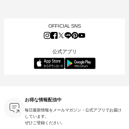
ジーパンツ
ーデ ・ 毎日の“とっ
ー ・ 天然素材を生
リアルなコーディネ
ット ・ ナチュラン
ても”になれる、 ス
かしたナチュラルス
ートをご紹介します
オリジナ
ルな服を提
タンダードな服を提
タイルで人気の
♪ 今回は、8/1に再入
「&yarn
NPLE 」
案する「so（エスオ
「HEAVENLY」か
荷し、 すでに残りわ
げさまで
やかなはき
ー）」。 今回は、独
ら、 新作プルオーバ
ずかとなっている大
えました。 「サ
れいなシル
特の凹凸と軽やかな
ーが届きました。 ほ
人気の ナチュラン
ットを着
OFFICIAL SNS
両立した、
風合いを持つ パナマ
んのり透け感のある
15周年記念アイテム
れど、 合
ーゴイージ
織で仕立てた、
涼やかな生地に、 ふ
「もっと選べるリネ
ナーが難
のご紹介。
2wayブラウスとイ
んわりとしたフリル
ンのよくばりパン
うお客様
るコットン
ージーテーパードパ
をあしらった襟元が
ツ」 をスタッフが着
えして、 
体的なフォ
ンツをご紹介しま
印象的。 シンプルな
用してみました🌿 身
ンサロペ
公式アプリ
、 カジュ
す。 コットンリネン
装いに、 さりげない
長ごとのサイズ感や
ダープル
らも大人ら
のさらりとした肌ざ
華やぎを添えてくれ
着用感など、 ぜひ参
セットでご
テムです。
わりで、 汗ばむ季節
る一枚です。 モデル
考にしてみてくださ
チュラル
：165cm
にも心地よく、 単品
身長：164cm --------
いね。 ＝＝＝＝＝＝
のサロペッ
------------
でもセットアップで
---------------------
＝＝＝＝＝
ルー・ピ
-----------
も楽しめる2つのア
HEAVENLY -----------
8/10（月）AM9:59ま
ックのプ
----- ■ボ
イテムです。 --------
------------------ ■チ
で🎫 ＼涼しいリネン
を組み合わ
ゴイージー
--------------------- so
ェックシャーリング
服ウィーク開催中⏰
6セット
1,550（税
-------------------------
フリルネックプルオ
／ 対象のリネン
す。 販売は8月10日
ーキ ・ブ
---- ■コットンリネ
ーバー ¥12,650（税
100％アイテムを合
までの期
ベージュ [
ンパナマクロス
込） ・ホワイト×ブ
計5,000円以上ご購
す。 ぜひ
お得な情報配信中
：UNL-
2wayTラインブラウ
ラック ・ネイビー
入いただくと 使える
覧ください。 
------
ス ¥7,590（税込）
・オフ [ 注文番号：
【送料無料】クーポ
身長：160c
毎日最新情報をメールマガジン・
公式アプリでお届け
-------- ▶️
・グレー ・タータン
DLW-263T-30714 ] --
ンをプレゼント中◎
-------------
は写真のタ
チェック ・ナチュラ
-------------------------
＝＝＝＝＝＝＝＝＝
---- &yarn 
しています。
 またはプ
ル ・チャコール [ 注
-- ▶️ お買い物は写真
＝＝ ▼今週の「スタ
---------------
ぜひご登録ください。
ィール
文番号：CSO-263T-
のタグをタップ また
ッフコーディネー
わず決ま