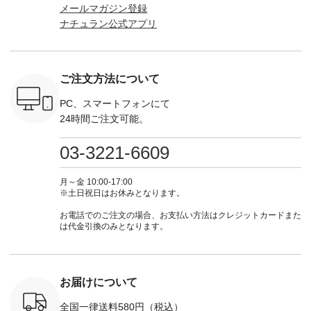
_official）
31348 ] ■コットンリ
はプロフィール
ト」着用アイテム ■
ーT×サロ
メールマガジン登録
チュ
ネンパナマクロス
（@natulan_official）
もっと選べるリネン
ト ¥19,
ナチュラン公式アプリ
注文番号や
イージーテーパード
からどうぞ 「ナチュ
のよくばりパンツ
＜8月10日 
検索してみ
パンツ ¥7,590（税
ラン」で 注文番号や
¥9,900（税込） ・モ
で上記【1
さいね。
込） ・グレー ・タ
商品名を検索してみ
モ ・コーヒー ・ク
タイムセ
 #fashion
ータンチェック ・ナ
てくださいね。
ロマメ [ 注文番号：
・ブルー
n #今日のコ
チュラル ・チャコー
#lifewear #fashion
IIR-262P-29223 ] ----
ル ・ピン
ご注文方法について
ーディネー
ル [ 注文番号：
#natulan #今日のコ
-------------------------
ラル ・ブ
ッション #
CSO-263P-31349 ] -
ーデ #コーディネー
①スタッフ：koishi /
チュラル 
 #日々の
-------------------------
ト #ファッション #
身長155cm ▼スタッ
ブラック 
PC、スマートフォンにて
暮らしを楽
--- ▶️ お買い物は写
ナチュラル #日々の
フコメント 上ほどよ
ブラック 
24時間ご注文可能。
ンプルライ
真のタグをタップ ま
暮らし #暮らしを楽
い厚みのリネンで軽
×ブラック
プルコーデ
たはプロフィール
しむ #シンプルライ
いのに透けないのは
号：MTO
 #パンツ
（@natulan_official）
フ #シンプルコーデ
嬉しいです。 暑い夏
31965 ] ---------------
03-3221-6609
カーゴパン
からどうぞ 「ナチュ
#大人女子 #シャツ #
もこれだったら涼し
-------------- ▶️
ゴパンツコ
ラン」で 注文番号や
シャツコーデ #フリ
く過ごせますね♪ ピ
い物は写
夏コーデ
商品名を検索してみ
ルシャツ #チェック
ンク×ピンクの組み
タップ ま
月～金 10:00-17:00
 #アンプル
てくださいね。
シャツ #チェックシ
合わせにしたかった
ィ
※土日祝日はお休みとなります。
n #ナチュラ
#lifewear #fashion
ャツコーデ #夏コー
ので、 ピンクのボー
（@natulan
official.
#natulan #今日のコ
デ #HEAVENLY #ヘ
ダーをシアーブラウ
からどうぞ 「ナ
お電話でのご注文の場合、お支払い方法はクレジットカードまた
ーデ #コーディネー
ブンリー #natulan #
スのインナーに合わ
ラン」で 
は代金引換のみとなります。
ト #ファッション #
ナチュラン
せてみました。 -----
商品名を
ナチュラル #日々の
#natulan_official.
------------------------
てくだ
暮らし #暮らしを楽
②スタッフ：sk / 身
#lifewear
しむ #シンプルライ
長150cm ▼スタッフ
#natula
フ #シンプルコーデ
コメント ウエストが
ーデ #コ
お届けについて
#大人女子 #ブラウ
ゴムでしっかりと留
ト #ファ
ス #パンツ #コット
まっているので、 安
ナチュラル
全国一律送料580円（税込）