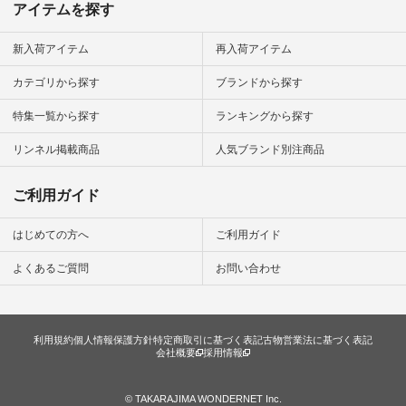
ップ またはプロフィ
アイテムを探す
ール
（@natulan_official）
から 「ナチュラン」
新入荷アイテム
再入荷アイテム
のサイトにアクセス
して 注文番号や商品
カテゴリから探す
ブランドから探す
名を検索してみてく
ださいね。 #lifewear
特集一覧から探す
ランキングから探す
#fashion #natulan #
今日のコーデ #コー
ディネート #ファッ
リンネル掲載商品
人気ブランド別注商品
ション #ナチュラル
#ナチュラン #日々
の暮らし #暮らしを
ご利用ガイド
楽しむ #シンプルラ
イフ #シンプルコー
デ #大人女子 #スタ
はじめての方へ
ご利用ガイド
ッフ着用 #大人カジ
ュアル
よくあるご質問
お問い合わせ
#natulan_official.
利用規約
個人情報保護方針
特定商取引に基づく表記
古物営業法に基づく表記
会社概要
採用情報
© TAKARAJIMA WONDERNET Inc.