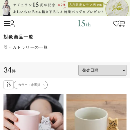
器・カトラリーの一覧
34
件
カラー：
未選択