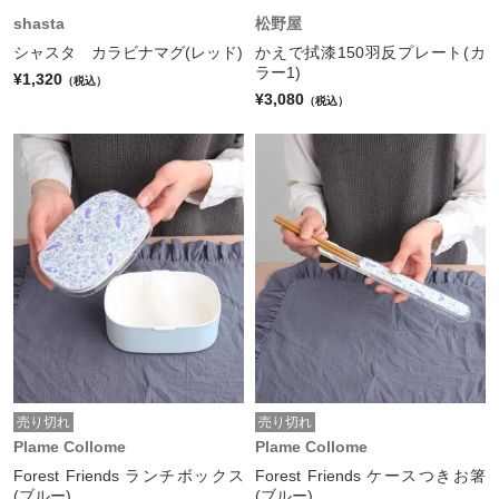
shasta
松野屋
シャスタ カラビナマグ(レッド)
かえで拭漆150羽反プレート(カ
ラー1)
¥1,320
（税込）
¥3,080
（税込）
売り切れ
売り切れ
Plame Collome
Plame Collome
Forest Friends ランチボックス
Forest Friends ケースつきお箸
(ブルー)
(ブルー)