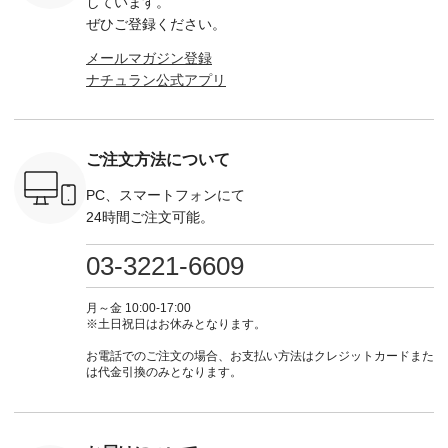
しています。
アップやワ
262A-31375 ] ■松尾
ロフィール
ボタンフレアワンピ
お買い物
ぜひご登録ください。
、ブラウス
ミユキ キャットハ
（@natulan_official）
ース ¥18,700（税
グをタップ
！ そし
ンドルマグ ¥
からどうぞ 「ナチュ
込） [ 注文番号：
ロフ
メールマガジン登録
気「よくば
¥1,650（税込） ・
ラン」で 注文番号や
KOA-252W-22368 ]
（@natulan
ナチュラン公式アプリ
」予約販売
Pumpkin ・Noisettes
商品名を検索してみ
■【慶弔両用】大切
からどうぞ 「ナ
トしていま
・Pepper ・Chloe [
てくださいね。
な日のボウタイAラ
ラン」で 
逃しなく！
注文番号：EMW-
#lifewear #fashion
インワンピース
商品名を
------------
262K-31378 ] --------
#natulan #今日のコ
¥18,700（税込） [
てくだ
---------------------
ーデ #コーディネー
注文番号：KOA-
#lifewear
ご注文方法について
----------
aoneco ---------------
ト #ファッション #
252W-22369 ] -------
#natula
枚目
-------------- ■がま口
ナチュラル #日々の
---------------------- ▶️
ーデ #コ
 ■ista-
ロングウォレット
暮らし #暮らしを楽
お買い物は写真のタ
ト #ファ
PC、スマートフォンにて
っと選べるリ
¥19,690（税込） ・
しむ #シンプルライ
グをタップ またはプ
ナチュラル
24時間ご注文可能。
くばりパン
グレージュ ・ブルー
フ #シンプルコーデ
ロフィール
暮らし #
0（税込） [
グリーン ・ミモザイ
#大人女子 #ワンピ
（@natulan_official）
しむ #シ
R-262P-
エロー ・シルエット
ース #デニム #デニ
からどうぞ 「ナチュ
フ #シン
03-3221-6609
ブルー [ 注文番号：
ムワンピ #別注 #夏
ラン」で 注文番号や
#大人女子
 ■so コ
NCO-262C-31607 ]
コーデ #D*g*y #ディ
商品名を検索してみ
ト #フレ
ネンパナマ
■がま口 ミニウォレ
ージーワイ #natulan
てくださいね。
#チェック
月～金 10:00-17:00
wayTライ
ット ¥9,790（税込）
#ナチュラン
#lifewear #fashion
タンチェッ
※土日祝日はお休みとなります。
ラウス
[ 注文番号：NCO-
#natulan_official.
#natulan #今日のコ
#夏コーデ 
税込） [ 注
242C-08057 ] ■ラテ
ーデ #コーディネー
Laulu 
お電話でのご注文の場合、お支払い方法はクレジットカードまた
O-263T-
ィストート
ト #ファッション #
ル #オリ
は代金引換のみとなります。
¥12,980（税込） [
ナチュラル #日々の
ンド #natulan #ナチ
マクロス
注文番号：NCO-
暮らし #暮らしを楽
ュ
テーパード
262B-31610 ] ■キー
しむ #シンプルライ
#natulan_of
,590（税
カバー ¥2,970（税
フ #シンプルコーデ
注文番号：
込） [ 注文番号：
#大人女子 #フォー