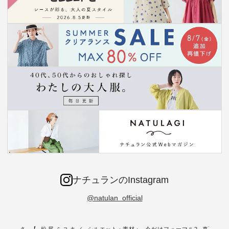
ナチュランのInstagram
@natulan_official
新着をおさ
【 松尾ミユキ／
シルエット・素材・
今だけフォーマル2
真夏から