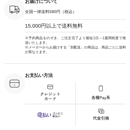
お届けについて
-31349 ]
NCO-222C-00150 ] -
マル #ブラックフォ
6枚目＞
-------------------------
ーマル #ジャケット
全国一律送料580円（税込）
 ピンタック
--- ▶️ お買い物は写
#ワンピース #冠婚
ピース
真のタグをタップ ま
葬祭 #Luunamiu #ル
0（税込） [
たはプロフィール
ウナミウ #オリジナ
15,000円以上で送料無料
：MTO-
（@natulan_official）
ルブランド #natulan
] ＜7～
からどうぞ 「ナチュ
#ナチュラン
UNPLE ボ
ラン」で 注文番号や
#natulan_official.
※予約商品をのぞき、ご注文完了より最短1日～1週間程度で発
ゴイージー
商品名を検索してみ
送いたします。
1,550（税
てくださいね。
※メーカーからお届けする「別配送」の商品は、商品ごとに送料
注文番号：
#lifewear #fashion
が異なります。
-18377 ]
#natulan #今日のコ
■Lintu
ーデ #コーディネー
立体フラワー
ト #ファッション #
ラウス
ナチュラル #日々の
税込） [ 注
暮らし #暮らしを楽
お支払い方法
C-263T-
しむ #シンプルライ
フ #シンプルコーデ
商品詳
#大人女子 #猫 #猫グ
い物は写真
ッズ #世界猫の日 #
ップ また
バッグ #財布 #ポー
フィール
チ #マグカップ #猫
_official）
雑貨 #松尾ミユキ
チュラン」
#aoneco #アオネコ
にアクセス
#natulan #ナチュラ
番号や商品
ン #natulan_official.
してみてく
ar