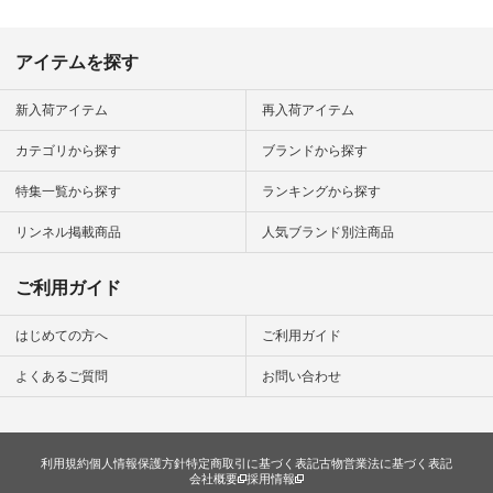
#natulan #
デ #コー
 #ファッ
アイテムを探す
ナチュラル
ン #日々
#暮らしを
新入荷アイテム
再入荷アイテム
シンプルラ
ンプルコー
カテゴリから探す
ブランドから探す
女子 #夏コ
夏コーデ #
特集一覧から探す
ランキングから探す
#コーデ #
ネン
ficial.
リンネル掲載商品
人気ブランド別注商品
ご利用ガイド
はじめての方へ
ご利用ガイド
よくあるご質問
お問い合わせ
利用規約
個人情報保護方針
特定商取引に基づく表記
古物営業法に基づく表記
会社概要
採用情報