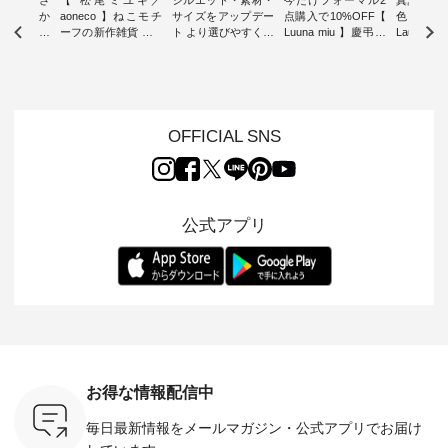
チュランか
aoneco 】ねこモチ
サイズをアップデー
点購入で10%OFF【
色チェック
したアイテ
ーフの新作雑貨 ・ 8
ト より選びやすく【
Luuna miu 】慶弔両
Laulu
タッフが気
月8日の「世界猫の
D*g*y 】別注リブデ
用ノーカラージャケ
ェックギ
のをピック
日」を前に、 愛らし
ニムワンピース ・
ット ・ 身に纏うだ
ート ・ ゆったりと
s
いネコモチーフのア
心地よく着られるデ
けでほっとする着心
した着心
s NEW
イテムを特集。 ナチ
イリーウェアが人気
地を大切にした フォ
日常着を
L ] //
ュランでも人気の
の 「D*g*y」 より、
ーマル服のオリジナ
ナチュラ
7/26 -
「m.m（松尾ミユ
毎年大人気のナチュ
ルブランド「 Luuna
ルブランド「
OFFICIAL SNS
/ ✨✨ナ
キ）」と
ラン別注 リブデニム
miu 」から、 新たに
Laulu 
5周年記念
「aoneco」から、
ワンピースが登場。
フォーマルジャケッ
をまたい
月より、
持っているだけで気
シルエットや素材を
トが仲間入り。 ワン
ェックス
円（税込）以
分が上がる バッグや
見直し、 さらに魅力
ピースとのバランス
登場。 真夏にうれし
いただいた
雑貨をご紹介しま
的になったアイテム
を考え、 丈感やシル
い涼やかさ
公式アプリ
人気イラス
す。 -------------------
を 詳しくご紹介いた
エット、着心地まで
先取りで
ー、よしい
---------- 松尾ミユキ
します。 モデル身
丁寧に設計。 特別な
いた色合
ろさん
-------------------------
長：164cm / 着用サ
日を心地よく過ごせ
えたアイテ
ochop2）
---- ■松尾ミユキ
イズ：PLUS ---------
る一着に仕上げまし
しくご紹
し 【第2
シアーバッグ
--------------------
た。 モデル身長：
モデル身長
ン柄コット
¥3,080（税込） ・
D*g*y -----------------
164cm ----------------
-------------
をプレゼン
Momo ・Leo ・
------------ ■リブ使い
------------- Luuna
---- Lintu L
にな
Maron ・Stella [ 注文
デニムワンピース
miu --------------------
-------------
 旅行や帰
番号：EMW-263B-
¥9,680（税込） ・ネ
--------- ■【慶弔両
タータン
ャーなど楽
31376 ] ■松尾ミユ
イビー ・ブラック [
用】ノーカラーフォ
ャザー
を計画され
キ キャットヘアク
注文番号：DCO-
ーマルジャケット
¥9,900
お得な情報配信中
も多いかと
リップ ¥1,320（税
264W-30707 ] -------
¥16,500（税込） [
ッド系 ・
は、
込） ・Noisettes ・
---------------------- ▶️
注文番号：KOA-
[ 注文番
毎日最新情報をメールマガジン・
公式アプリでお届け
のこれから
Pepper ・Chloe [ 注
お買い物は写真のタ
262O-31095 ] ■【慶
263S-27183 ] --
な 涼し気
文番号：EMW-
グをタップ またはプ
弔両用】大切な日の
-------------