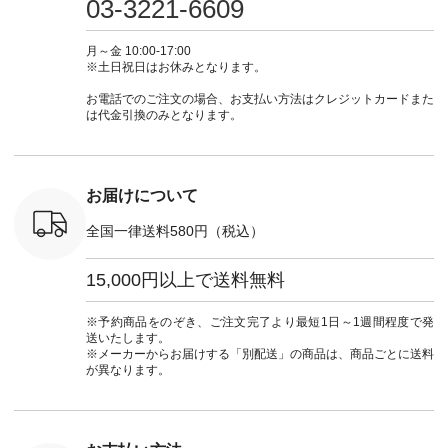
03-3221-6609
ブルー [ 注文番号：
ムワンピ #別注 #夏
ラン」で 注文番号や
#大人女子
 ■so コ
NCO-262C-31607 ]
コーデ #D*g*y #ディ
商品名を検索してみ
ト #フレ
ネンパナマ
■がま口 ミニウォレ
ージーワイ #natulan
てくださいね。
#チェック
月～金 10:00-17:00
wayTライ
ット ¥9,790（税込）
#ナチュラン
#lifewear #fashion
タンチェッ
※土日祝日はお休みとなります。
ラウス
[ 注文番号：NCO-
#natulan_official.
#natulan #今日のコ
#夏コーデ 
税込） [ 注
242C-08057 ] ■ラテ
ーデ #コーディネー
Laulu 
お電話でのご注文の場合、お支払い方法はクレジットカードまた
O-263T-
ィストート
ト #ファッション #
ル #オリ
は代金引換のみとなります。
¥12,980（税込） [
ナチュラル #日々の
ンド #natulan #ナチ
マクロス
注文番号：NCO-
暮らし #暮らしを楽
ュ
テーパード
262B-31610 ] ■キー
しむ #シンプルライ
#natulan_of
,590（税
カバー ¥2,970（税
フ #シンプルコーデ
注文番号：
込） [ 注文番号：
#大人女子 #フォー
お届けについて
-31349 ]
NCO-222C-00150 ] -
マル #ブラックフォ
6枚目＞
-------------------------
ーマル #ジャケット
全国一律送料580円（税込）
 ピンタック
--- ▶️ お買い物は写
#ワンピース #冠婚
ピース
真のタグをタップ ま
葬祭 #Luunamiu #ル
0（税込） [
たはプロフィール
ウナミウ #オリジナ
15,000円以上で送料無料
：MTO-
（@natulan_official）
ルブランド #natulan
] ＜7～
からどうぞ 「ナチュ
#ナチュラン
UNPLE ボ
ラン」で 注文番号や
#natulan_official.
※予約商品をのぞき、ご注文完了より最短1日～1週間程度で発
ゴイージー
商品名を検索してみ
送いたします。
1,550（税
てくださいね。
※メーカーからお届けする「別配送」の商品は、商品ごとに送料
注文番号：
#lifewear #fashion
が異なります。
-18377 ]
#natulan #今日のコ
■Lintu
ーデ #コーディネー
立体フラワー
ト #ファッション #
ラウス
ナチュラル #日々の
税込） [ 注
暮らし #暮らしを楽