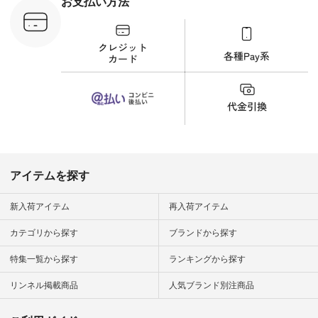
お支払い方法
C-263T-
しむ #シンプルライ
フ #シンプルコーデ
商品詳
#大人女子 #猫 #猫グ
い物は写真
ッズ #世界猫の日 #
ップ また
バッグ #財布 #ポー
フィール
チ #マグカップ #猫
_official）
雑貨 #松尾ミユキ
チュラン」
#aoneco #アオネコ
にアクセス
#natulan #ナチュラ
番号や商品
ン #natulan_official.
してみてく
ar
#natulan #
デ #コー
 #ファッ
アイテムを探す
ナチュラル
ン #日々
#暮らしを
新入荷アイテム
再入荷アイテム
シンプルラ
ンプルコー
カテゴリから探す
ブランドから探す
女子 #夏コ
夏コーデ #
特集一覧から探す
ランキングから探す
#コーデ #
ネン
ficial.
リンネル掲載商品
人気ブランド別注商品