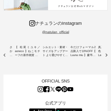
ナチュランのInstagram
@natulan_official
新着をおさ
【 松尾ミユキ／
シルエット・素材・
今だけフォーマル2
真夏から
チュランか
aoneco 】ねこモチ
サイズをアップデー
点購入で10%OFF【
色チェック
したアイテ
ーフの新作雑貨 ・ 8
ト より選びやすく【
Luuna miu 】慶弔両
Laulu
タッフが気
月8日の「世界猫の
D*g*y 】別注リブデ
用ノーカラージャケ
ェックギ
のをピック
日」を前に、 愛らし
ニムワンピース ・
ット ・ 身に纏うだ
ート ・ ゆったりと
s
いネコモチーフのア
心地よく着られるデ
けでほっとする着心
した着心
s NEW
イテムを特集。 ナチ
イリーウェアが人気
地を大切にした フォ
日常着を
L ] //
ュランでも人気の
の 「D*g*y」 より、
ーマル服のオリジナ
ナチュラ
7/26 -
「m.m（松尾ミユ
毎年大人気のナチュ
ルブランド「 Luuna
ルブランド「
OFFICIAL SNS
/ ✨✨ナ
キ）」と
ラン別注 リブデニム
miu 」から、 新たに
Laulu 
5周年記念
「aoneco」から、
ワンピースが登場。
フォーマルジャケッ
をまたい
月より、
持っているだけで気
シルエットや素材を
トが仲間入り。 ワン
ェックス
円（税込）以
分が上がる バッグや
見直し、 さらに魅力
ピースとのバランス
登場。 真夏にうれし
いただいた
雑貨をご紹介しま
的になったアイテム
を考え、 丈感やシル
い涼やかさ
公式アプリ
人気イラス
す。 -------------------
を 詳しくご紹介いた
エット、着心地まで
先取りで
ー、よしい
---------- 松尾ミユキ
します。 モデル身
丁寧に設計。 特別な
いた色合
ろさん
-------------------------
長：164cm / 着用サ
日を心地よく過ごせ
えたアイテ