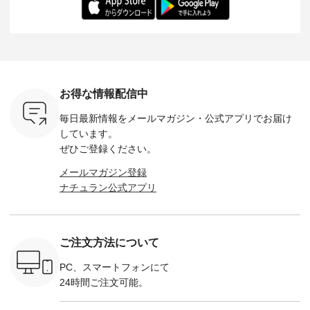
ochop2）
---- ■松尾ミユキ
イズ：PLUS ---------
る一着に仕上げまし
しくご紹
し 【第2
シアーバッグ
--------------------
た。 モデル身長：
モデル身長
ン柄コット
¥3,080（税込） ・
D*g*y -----------------
164cm ----------------
-------------
をプレゼン
Momo ・Leo ・
------------ ■リブ使い
------------- Luuna
---- Lintu L
にな
Maron ・Stella [ 注文
デニムワンピース
miu --------------------
-------------
 旅行や帰
番号：EMW-263B-
¥9,680（税込） ・ネ
--------- ■【慶弔両
タータン
ャーなど楽
31376 ] ■松尾ミユ
イビー ・ブラック [
用】ノーカラーフォ
ャザー
を計画され
キ キャットヘアク
注文番号：DCO-
ーマルジャケット
¥9,900
お得な情報配信中
も多いかと
リップ ¥1,320（税
264W-30707 ] -------
¥16,500（税込） [
ッド系 ・
は、
込） ・Noisettes ・
---------------------- ▶️
注文番号：KOA-
[ 注文番
毎日最新情報をメールマガジン・
公式アプリでお届け
のこれから
Pepper ・Chloe [ 注
お買い物は写真のタ
262O-31095 ] ■【慶
263S-27183 ] --
な 涼し気
文番号：EMW-
グをタップ またはプ
弔両用】大切な日の
-------------
しています。
アップやワ
262A-31375 ] ■松尾
ロフィール
ボタンフレアワンピ
お買い物
ぜひご登録ください。
、ブラウス
ミユキ キャットハ
（@natulan_official）
ース ¥18,700（税
グをタップ
！ そし
ンドルマグ ¥
からどうぞ 「ナチュ
込） [ 注文番号：
ロフ
メールマガジン登録
気「よくば
¥1,650（税込） ・
ラン」で 注文番号や
KOA-252W-22368 ]
（@natulan
ナチュラン公式アプリ
」予約販売
Pumpkin ・Noisettes
商品名を検索してみ
■【慶弔両用】大切
からどうぞ 「ナ
トしていま
・Pepper ・Chloe [
てくださいね。
な日のボウタイAラ
ラン」で 
逃しなく！
注文番号：EMW-
#lifewear #fashion
インワンピース
商品名を
------------
262K-31378 ] --------
#natulan #今日のコ
¥18,700（税込） [
てくだ
---------------------
ーデ #コーディネー
注文番号：KOA-
#lifewear
ご注文方法について
----------
aoneco ---------------
ト #ファッション #
252W-22369 ] -------
#natula
枚目
-------------- ■がま口
ナチュラル #日々の
---------------------- ▶️
ーデ #コ
 ■ista-
ロングウォレット
暮らし #暮らしを楽
お買い物は写真のタ
ト #ファ
PC、スマートフォンにて
っと選べるリ
¥19,690（税込） ・
しむ #シンプルライ
グをタップ またはプ
ナチュラル
24時間ご注文可能。
くばりパン
グレージュ ・ブルー
フ #シンプルコーデ
ロフィール
暮らし #
0（税込） [
グリーン ・ミモザイ
#大人女子 #ワンピ
（@natulan_official）
しむ #シ
R-262P-
エロー ・シルエット
ース #デニム #デニ
からどうぞ 「ナチュ
フ #シン