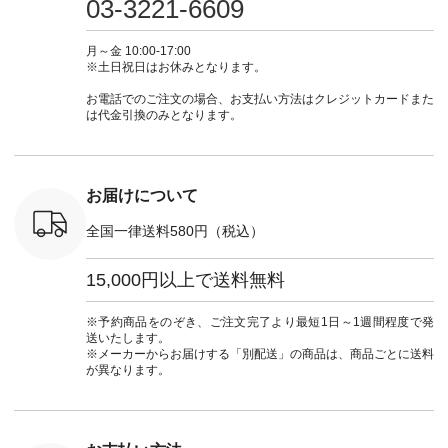
03-3221-6609
 注文番号：
ピ #夏コーデ
ラン」で 注文番号や
#大人女子 #スカー
#大人女子 
-31607 ]
#andyarn #アンドヤ
商品名を検索してみ
ト #フレアスカート
シャツコー
ミニウォレ
ーン #オリジナルブ
てくださいね。
#チェック柄 #ター
ルシャツ 
月～金 10:00-17:00
790（税込）
ランド #natulan #ナ
#lifewear #fashion
タンチェック #秋色
シャツ #
※土日祝日はお休みとなります。
号：NCO-
チュラン
#natulan #今日のコ
#夏コーデ #Lintu
ャツコーデ
] ■ラテ
#natulan_official.
ーデ #コーディネー
Laulu #リントゥラウ
デ #HEAV
お電話でのご注文の場合、お支払い方法はクレジットカードまた
トート
ト #ファッション #
ル #オリジナルブラ
ブンリー #natulan #
は代金引換のみとなります。
0（税込） [
ナチュラル #日々の
ンド #natulan #ナチ
ナチ
：NCO-
暮らし #暮らしを楽
ュラン
#natulan_of
] ■キー
しむ #シンプルライ
#natulan_official.
,970（税
フ #シンプルコーデ
注文番号：
#大人女子 #フォー
お届けについて
00150 ] -
マル #ブラックフォ
------------
ーマル #ジャケット
全国一律送料580円（税込）
#ワンピース #冠婚
タップ ま
葬祭 #Luunamiu #ル
フィール
ウナミウ #オリジナ
15,000円以上で送料無料
_official）
ルブランド #natulan
チュ
#ナチュラン
注文番号や
#natulan_official.
※予約商品をのぞき、ご注文完了より最短1日～1週間程度で発
検索してみ
送いたします。
さいね。
※メーカーからお届けする「別配送」の商品は、商品ごとに送料
 #fashion
が異なります。
n #今日のコ
ーディネー
ッション #
 #日々の
暮らしを楽