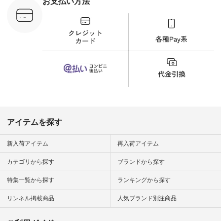
お支払い方法
ンプルライ
プルコーデ
#猫 #猫グ
界猫の日 #
財布 #ポー
カップ #猫
松尾ミユキ
o #アオネコ
n #ナチュラ
official.
アイテムを探す
新入荷アイテム
再入荷アイテム
カテゴリから探す
ブランドから探す
特集一覧から探す
ランキングから探す
リンネル掲載商品
人気ブランド別注商品