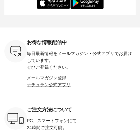
-- &yarn --------------
る一着に仕上げまし
しくご紹介します。
身長：164cm ---
バッグ
--------------- ■ピン
た。 モデル身長：
モデル身長：164cm
-------------
（税込） ・
タックワンピース
164cm ----------------
-------------------------
HEAVENLY -
・Leo ・
¥12,900（税込） ・
------------- Luuna
---- Lintu Laulu -------
-------------
ella [ 注文
ホワイト ・スモーク
miu --------------------
---------------------- ■
ェックシ
-263B-
ブルー ・ネイビー [
--------- ■【慶弔両
タータンチェックギ
フリルネ
注文番号：MTO-
用】ノーカラーフォ
ャザースカート
ーバー ¥1
ットヘアク
263W-29752 ] -------
ーマルジャケット
¥9,900（税込） ・レ
込） ・ホ
お得な情報配信中
,320（税
---------------------- ▶️
¥16,500（税込） [
ッド系 ・グリーン系
ラック 
settes ・
お買い物は写真のタ
注文番号：KOA-
[ 注文番号：MTO-
・オフ [
毎日最新情報をメールマガジン・
公式アプリでお届け
Chloe [ 注
グをタップ またはプ
262O-31095 ] ■【慶
263S-27183 ] --------
DLW-263T-3
EMW-
ロフィール
弔両用】大切な日の
--------------------- ▶️
-------------
しています。
] ■松尾
（@natulan_official）
ボタンフレアワンピ
お買い物は写真のタ
-- ▶️ お買い物は写真
ぜひご登録ください。
キャットハ
からどうぞ 「ナチュ
ース ¥18,700（税
グをタップ またはプ
のタグをタ
マグ ¥
ラン」で 注文番号や
込） [ 注文番号：
ロフィール
はプロ
メールマガジン登録
（税込） ・
商品名を検索してみ
KOA-252W-22368 ]
（@natulan_official）
（@natulan
ナチュラン公式アプリ
Noisettes
てくださいね。
■【慶弔両用】大切
からどうぞ 「ナチュ
からどうぞ 「ナ
・Chloe [
#lifewear #fashion
な日のボウタイAラ
ラン」で 注文番号や
ラン」で 
：EMW-
#natulan #今日のコ
インワンピース
商品名を検索してみ
商品名を
------
ーデ #コーディネー
¥18,700（税込） [
てくださいね。
てくだ
--------
ト #ファッション #
注文番号：KOA-
#lifewear #fashion
#lifewear
ご注文方法について
-----------
ナチュラル #日々の
252W-22369 ] -------
#natulan #今日のコ
#natula
がま口
暮らし #暮らしを楽
---------------------- ▶️
ーデ #コーディネー
ーデ #コ
ォレット
しむ #シンプルライ
お買い物は写真のタ
ト #ファッション #
ト #ファ
PC、スマートフォンにて
0（税込） ・
フ #シンプルコーデ
グをタップ またはプ
ナチュラル #日々の
ナチュラル
24時間ご注文可能。
 ・ブルー
#大人女子 #ワンピ
ロフィール
暮らし #暮らしを楽
暮らし #
・ミモザイ
ース #ピンタック #
（@natulan_official）
しむ #シンプルライ
しむ #シ
シルエット
涼やか素材 #夏ワン
からどうぞ 「ナチュ
フ #シンプルコーデ
フ #シン