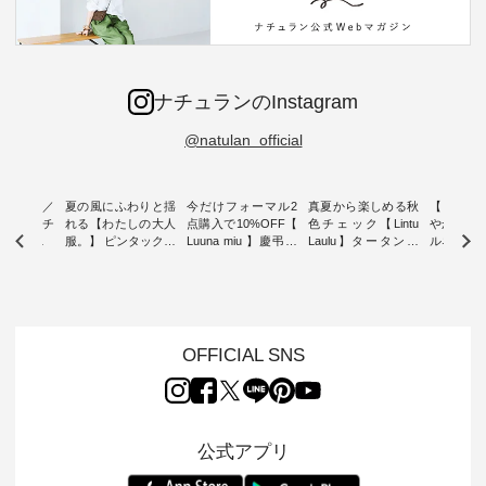
ナチュランのInstagram
@natulan_official
ミユキ／
夏の風にふわりと揺
今だけフォーマル2
真夏から楽しめる秋
【 HEAV
 】ねこモチ
れる【わたしの大人
点購入で10%OFF【
色チェック【Lintu
やかに華
雑貨 ・ 8
服。】 ピンタックワ
Luuna miu 】慶弔両
Laulu】タータンチ
ルネック
「世界猫の
ンピース ・ 軽やか
用ノーカラージャケ
ェックギャザースカ
ー ・ 天然素材を生
、 愛らし
なワンピーススタイ
ット ・ 身に纏うだ
ート ・ ゆったりと
かしたナ
チーフのア
ルを楽しめるのは、
けでほっとする着心
した着心地の大人の
タイル
。 ナチ
夏のおしゃれの醍醐
地を大切にした フォ
日常着を提案する、
「HEAV
も人気の
味。 今回ご紹介する
ーマル服のオリジナ
ナチュランオリジナ
ら、 新作
（松尾ミユ
のは 袖を通すだけで
ルブランド「 Luuna
ルブランド「 Lintu
ーが届きま
OFFICIAL SNS
」と
ちょっとひんやり、
miu 」から、 新たに
Laulu 」から、 季節
んのり透
co」から、
見た目にも涼し気な
フォーマルジャケッ
をまたいで穿けるチ
涼やかな生
るだけで気
ワンピース。 日常か
トが仲間入り。 ワン
ェックスカートが新
んわりと
 バッグや
ら夏休みのお出かけ
ピースとのバランス
登場。 真夏にうれし
をあしら
紹介しま
まで、 暑い夏にぴっ
を考え、 丈感やシル
い涼やかさと、 秋を
印象的。 
公式アプリ
たりの新作です。 モ
エット、着心地まで
先取りできる落ち着
装いに、 
-- 松尾ミユキ
デル身長：168cm --
丁寧に設計。 特別な
いた色合いを兼ね備
華やぎを
------------
-------------------------
日を心地よく過ごせ
えたアイテムを、 詳
る一枚です。 