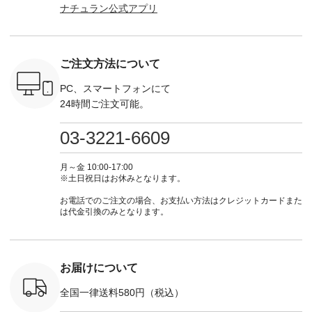
ナチュラン公式アプリ
」予約販売
Pumpkin ・Noisettes
商品名を検索してみ
■【慶弔両用】大切
からどうぞ 「ナ
トしていま
・Pepper ・Chloe [
てくださいね。
な日のボウタイAラ
ラン」で 
逃しなく！
注文番号：EMW-
#lifewear #fashion
インワンピース
商品名を
------------
262K-31378 ] --------
#natulan #今日のコ
¥18,700（税込） [
てくだ
---------------------
ーデ #コーディネー
注文番号：KOA-
#lifewear
ご注文方法について
----------
aoneco ---------------
ト #ファッション #
252W-22369 ] -------
#natula
枚目
-------------- ■がま口
ナチュラル #日々の
---------------------- ▶️
ーデ #コ
 ■ista-
ロングウォレット
暮らし #暮らしを楽
お買い物は写真のタ
ト #ファ
PC、スマートフォンにて
っと選べるリ
¥19,690（税込） ・
しむ #シンプルライ
グをタップ またはプ
ナチュラル
24時間ご注文可能。
くばりパン
グレージュ ・ブルー
フ #シンプルコーデ
ロフィール
暮らし #
0（税込） [
グリーン ・ミモザイ
#大人女子 #ワンピ
（@natulan_official）
しむ #シ
R-262P-
エロー ・シルエット
ース #デニム #デニ
からどうぞ 「ナチュ
フ #シン
03-3221-6609
ブルー [ 注文番号：
ムワンピ #別注 #夏
ラン」で 注文番号や
#大人女子
 ■so コ
NCO-262C-31607 ]
コーデ #D*g*y #ディ
商品名を検索してみ
ト #フレ
ネンパナマ
■がま口 ミニウォレ
ージーワイ #natulan
てくださいね。
#チェック
月～金 10:00-17:00
wayTライ
ット ¥9,790（税込）
#ナチュラン
#lifewear #fashion
タンチェッ
※土日祝日はお休みとなります。
ラウス
[ 注文番号：NCO-
#natulan_official.
#natulan #今日のコ
#夏コーデ 
税込） [ 注
242C-08057 ] ■ラテ
ーデ #コーディネー
Laulu 
お電話でのご注文の場合、お支払い方法はクレジットカードまた
O-263T-
ィストート
ト #ファッション #
ル #オリ
は代金引換のみとなります。
¥12,980（税込） [
ナチュラル #日々の
ンド #natulan #ナチ
マクロス
注文番号：NCO-
暮らし #暮らしを楽
ュ
テーパード
262B-31610 ] ■キー
しむ #シンプルライ
#natulan_of
,590（税
カバー ¥2,970（税
フ #シンプルコーデ
注文番号：
込） [ 注文番号：
#大人女子 #フォー
お届けについて
-31349 ]
NCO-222C-00150 ] -
マル #ブラックフォ
6枚目＞
-------------------------
ーマル #ジャケット
全国一律送料580円（税込）
 ピンタック
--- ▶️ お買い物は写
#ワンピース #冠婚
ピース
真のタグをタップ ま
葬祭 #Luunamiu #ル