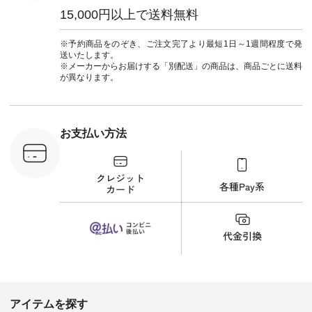
0（税込） [
たはプロフィール
ウナミウ #オリジナ
15,000円以上で送料無料
：MTO-
（@natulan_official）
ルブランド #natulan
] ＜7～
からどうぞ 「ナチュ
#ナチュラン
UNPLE ボ
ラン」で 注文番号や
#natulan_official.
※予約商品をのぞき、ご注文完了より最短1日～1週間程度で発
ゴイージー
商品名を検索してみ
送いたします。
1,550（税
てくださいね。
※メーカーからお届けする「別配送」の商品は、商品ごとに送料
注文番号：
#lifewear #fashion
が異なります。
-18377 ]
#natulan #今日のコ
■Lintu
ーデ #コーディネー
立体フラワー
ト #ファッション #
ラウス
ナチュラル #日々の
税込） [ 注
暮らし #暮らしを楽
お支払い方法
C-263T-
しむ #シンプルライ
フ #シンプルコーデ
商品詳
#大人女子 #猫 #猫グ
い物は写真
ッズ #世界猫の日 #
ップ また
バッグ #財布 #ポー
フィール
チ #マグカップ #猫
_official）
雑貨 #松尾ミユキ
チュラン」
#aoneco #アオネコ
にアクセス
#natulan #ナチュラ
番号や商品
ン #natulan_official.
してみてく
ar
#natulan #
デ #コー
 #ファッ
アイテムを探す
ナチュラル