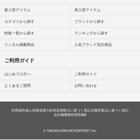
ン #日々
#暮らしを
新入荷アイテム
再入荷アイテム
シンプルラ
ンプルコー
カテゴリから探す
ブランドから探す
女子 #夏コ
夏コーデ #
特集一覧から探す
ランキングから探す
#コーデ #
ネン
ficial.
リンネル掲載商品
人気ブランド別注商品
ご利用ガイド
はじめての方へ
ご利用ガイド
よくあるご質問
お問い合わせ
利用規約
個人情報保護方針
特定商取引に基づく表記
古物営業法に基づく表記
会社概要
採用情報
© TAKARAJIMA WONDERNET Inc.