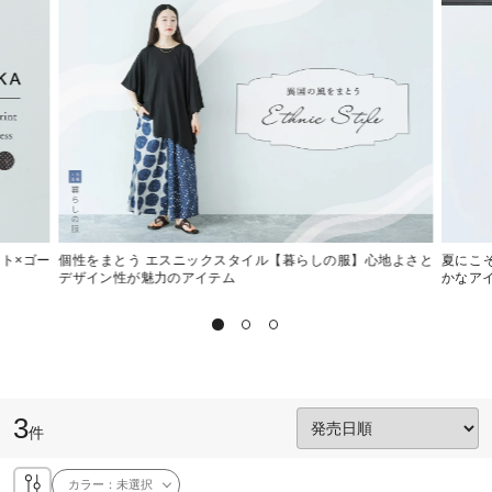
ット×ゴー
個性をまとう エスニックスタイル【暮らしの服】心地よさと
夏にこ
デザイン性が魅力のアイテム
かなア
3
件
カラー：
未選択