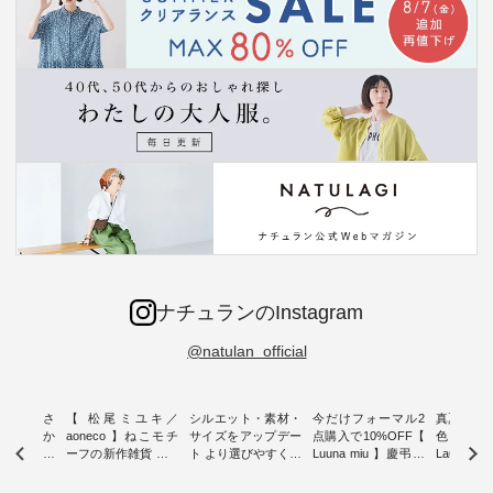
ナチュランのInstagram
@natulan_official
新着をおさ
【 松尾ミユキ／
シルエット・素材・
今だけフォーマル2
真夏から
チュランか
aoneco 】ねこモチ
サイズをアップデー
点購入で10%OFF【
色チェック
したアイテ
ーフの新作雑貨 ・ 8
ト より選びやすく【
Luuna miu 】慶弔両
Laulu
タッフが気
月8日の「世界猫の
D*g*y 】別注リブデ
用ノーカラージャケ
ェックギ
のをピック
日」を前に、 愛らし
ニムワンピース ・
ット ・ 身に纏うだ
ート ・ ゆったりと