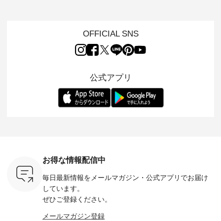
s
いネコモチーフのア
心地よく着られるデ
けでほっとする着心
した着心
s NEW
イテムを特集。 ナチ
イリーウェアが人気
地を大切にした フォ
日常着を
L ] //
ュランでも人気の
の 「D*g*y」 より、
ーマル服のオリジナ
ナチュラ
7/26 -
「m.m（松尾ミユ
毎年大人気のナチュ
ルブランド「 Luuna
ルブランド「
OFFICIAL SNS
/ ✨✨ナ
キ）」と
ラン別注 リブデニム
miu 」から、 新たに
Laulu 
5周年記念
「aoneco」から、
ワンピースが登場。
フォーマルジャケッ
をまたい
月より、
持っているだけで気
シルエットや素材を
トが仲間入り。 ワン
ェックス
円（税込）以
分が上がる バッグや
見直し、 さらに魅力
ピースとのバランス
登場。 真夏にうれし
いただいた
雑貨をご紹介しま
的になったアイテム
を考え、 丈感やシル
い涼やかさ
公式アプリ
人気イラス
す。 -------------------
を 詳しくご紹介いた
エット、着心地まで
先取りで
ー、よしい
---------- 松尾ミユキ
します。 モデル身
丁寧に設計。 特別な
いた色合
ろさん
-------------------------
長：164cm / 着用サ
日を心地よく過ごせ
えたアイテ
ochop2）
---- ■松尾ミユキ
イズ：PLUS ---------
る一着に仕上げまし
しくご紹
し 【第2
シアーバッグ
--------------------
た。 モデル身長：
モデル身長
ン柄コット
¥3,080（税込） ・
D*g*y -----------------
164cm ----------------
-------------
をプレゼン
Momo ・Leo ・
------------ ■リブ使い
------------- Luuna
---- Lintu L
にな
Maron ・Stella [ 注文
デニムワンピース
miu --------------------
-------------
 旅行や帰
番号：EMW-263B-
¥9,680（税込） ・ネ
--------- ■【慶弔両
タータン
ャーなど楽
31376 ] ■松尾ミユ
イビー ・ブラック [
用】ノーカラーフォ
ャザー
を計画され
キ キャットヘアク
注文番号：DCO-
ーマルジャケット
¥9,900
お得な情報配信中
も多いかと
リップ ¥1,320（税
264W-30707 ] -------
¥16,500（税込） [
ッド系 ・
は、
込） ・Noisettes ・
---------------------- ▶️
注文番号：KOA-
[ 注文番
毎日最新情報をメールマガジン・
公式アプリでお届け
のこれから
Pepper ・Chloe [ 注
お買い物は写真のタ
262O-31095 ] ■【慶
263S-27183 ] --
な 涼し気
文番号：EMW-
グをタップ またはプ
弔両用】大切な日の
-------------
しています。
アップやワ
262A-31375 ] ■松尾
ロフィール
ボタンフレアワンピ
お買い物
ぜひご登録ください。
、ブラウス
ミユキ キャットハ
（@natulan_official）
ース ¥18,700（税
グをタップ
！ そし
ンドルマグ ¥
からどうぞ 「ナチュ
込） [ 注文番号：
ロフ
メールマガジン登録
気「よくば
¥1,650（税込） ・
ラン」で 注文番号や
KOA-252W-22368 ]
（@natulan