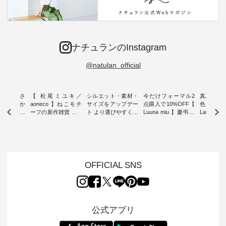
ナチュランのInstagram
@natulan_official
新着をおさ
【 松尾ミユキ／
シルエット・素材・
今だけフォーマル2
真夏から
チュランか
aoneco 】ねこモチ
サイズをアップデー
点購入で10%OFF【
色チェック
したアイテ
ーフの新作雑貨 ・ 8
ト より選びやすく【
Luuna miu 】慶弔両
Laulu
タッフが気
月8日の「世界猫の
D*g*y 】別注リブデ
用ノーカラージャケ
ェックギ
のをピック
日」を前に、 愛らし
ニムワンピース ・
ット ・ 身に纏うだ
ート ・ ゆったりと
s
いネコモチーフのア
心地よく着られるデ
けでほっとする着心
した着心
s NEW
イテムを特集。 ナチ
イリーウェアが人気
地を大切にした フォ
日常着を
L ] //
ュランでも人気の
の 「D*g*y」 より、
ーマル服のオリジナ
ナチュラ
7/26 -
「m.m（松尾ミユ
毎年大人気のナチュ
ルブランド「 Luuna
ルブランド「
OFFICIAL SNS
/ ✨✨ナ
キ）」と
ラン別注 リブデニム
miu 」から、 新たに
Laulu 
5周年記念
「aoneco」から、
ワンピースが登場。
フォーマルジャケッ
をまたい
月より、
持っているだけで気
シルエットや素材を
トが仲間入り。 ワン
ェックス
円（税込）以
分が上がる バッグや
見直し、 さらに魅力
ピースとのバランス
登場。 真夏にうれし
いただいた
雑貨をご紹介しま
的になったアイテム
を考え、 丈感やシル
い涼やかさ
公式アプリ
人気イラス
す。 -------------------
を 詳しくご紹介いた
エット、着心地まで
先取りで
ー、よしい
---------- 松尾ミユキ
します。 モデル身
丁寧に設計。 特別な
いた色合
ろさん
-------------------------
長：164cm / 着用サ
日を心地よく過ごせ
えたアイテ