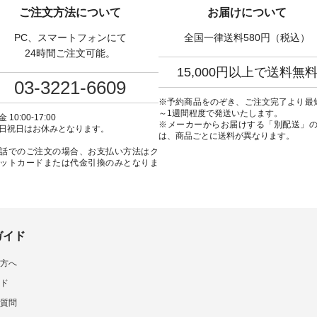
W-262K-31378 ] -----
品名を検索してみてください
弔両用】大切な日のボウ
ご注文方法について
お届けについて
---------------- aoneco ------
ね。 #lifewear #fashion #natulan
インワンピース ¥18,7
----------- ■がま口 ロン
#今日のコーデ #コーディネート
込） [ 注文番号：KOA-
PC、スマートフォンにて
全国一律送料580円（税込）
ット ¥19,690（税込）
#ファッション #ナチュラル #
22369 ] -----------------------------
ージュ ・ブルーグリーン
日々の暮らし #暮らしを楽しむ #
▶️ お買い物は写真のタ
24時間ご注文可能。
ザイエロー ・シルエット
シンプルライフ #シンプルコー
プ またはプロフ
15,000円以上で送料無
[ 注文番号：NCO-262C-
デ #大人女子 #ワンピース #デニ
（@natulan_official
03-3221-6609
ト
ム #デニムワンピ #別注 #夏コー
「ナチュラン」で 注文
90（税込） [ 注文番号：
デ #D*g*y #ディージーワイ
品名を検索してみてく
※予約商品をのぞき、ご注文完了より最
-08057 ] ■ラティスト
#natulan #ナチュラン
ね。 #lifewear #fashion #natulan
～1週間程度で発送いたします。
 10:00-17:00
12,980（税込） [ 注文番
#natulan_official.
#今日のコーデ #コーデ
※メーカーからお届けする「別配送」
日祝日はお休みとなります。
62B-31610 ] ■キーカ
#ファッション #ナチュ
は、商品ごとに送料が異なります。
2,970（税込） [ 注文番
日々の暮らし #暮らしを楽
話でのご注文の場合、お支払い方法はク
C-00150 ] ----------
シンプルライフ #シン
ットカードまたは代金引換のみとなりま
------ ▶️ お買い物は写
デ #大人女子 #フォーマル
グをタップ またはプロフ
ックフォーマル #ジャケッ
natulan_official）から
ンピース #冠婚葬祭 #Luuna
ルウナミウ #オリジナ
品名を検索してみてくだ
ド #natulan #ナチュラン
ar #fashion
#natulan_official.
ulan #今日のコーデ #コーデ
ガイド
ト #ファッション #ナチュ
#日々の暮らし #暮らしを楽
方へ
#シンプルライフ #シンプル
#大人女子 #猫 #猫グッズ
ド
の日 #バッグ #財布 #ポ
マグカップ #猫雑貨 #松尾
質問
 #aoneco #アオネコ