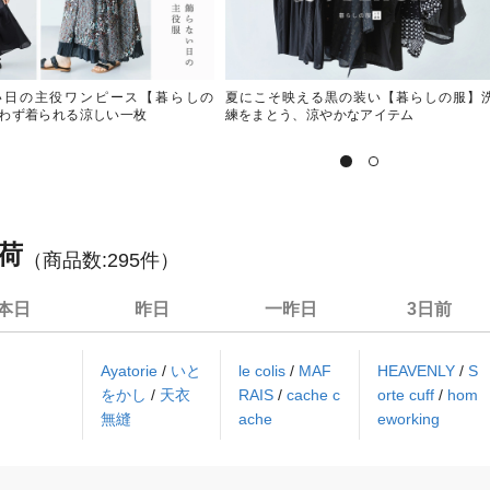
い日の主役ワンピース【暮らしの
夏にこそ映える黒の装い【暮らしの服】
わず着られる涼しい一枚
練をまとう、涼やかなアイテム
荷
（商品数:
295
件）
本日
昨日
一昨日
3日前
Ayatorie
/
いと
le colis
/
MAF
HEAVENLY
/
S
をかし
/
天衣
RAIS
/
cache c
orte cuff
/
hom
無縫
ache
eworking