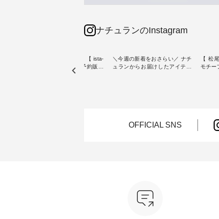
ナチュランのInstagram
素材【
人気カラー再入荷決定！【 ista-
＼今週の新着をおさらい／ ナチ
【 松尾
たりのVネ
ire | よくばりパンツ】予約販売
ュランからお届けしたアイテム
モチーフの
開始 ・ 6月の販売開始とともに
から スタッフが気になるものを
「世界
を大切
大きな反響をいただき、 一部カ
ピックアップ👆 ・ [ This week's
いネコ
blue
ラーは早々に完売となった 15周
NEW ARRIVAL ] // 2026/07/26 -
集。 ナチュランでも人気の
ストが届
年記念のよくばりパンツ。 たく
2026/08/01 // ✨✨ナチュラン15周
「m.
さんのご要望をいただき、 この
年記念✨✨ 8月より、12,000円
「aon
楽しめ
たび待望の再入荷が実現しまし
（税込）以上ご購入いただいた
けで気
。 モ
た。 今回再入荷する10色のカラ
お客様へ 人気イラストレータ
をご紹介します。 -
OFFICIAL SNS
ーを、 改めて詳しくご紹介しま
ー、よしいちひろさん
-------
--------
す。 限定カラーを手に入れられ
（@chocochop2）描き下ろし
--------------
る今だけのチャンス、 ぜひこの
【第2弾】レモン柄コットンバッ
ーバッ
50（税
機会をお見逃しなく！ ▼今回再
グをプレゼント中です💓 8月に
Momo ・
 [ 注
入荷したカラー（計10色） ・コ
なりました☀ 旅行や帰省、レジ
注文番号：
--
ーヒー ・トマト ・セサミ ・モ
ャーなど楽しい予定を計画され
松尾ミ
モ ・グリーンティー ・スミレ
ている方も多いかと思います🌿
ップ ¥1
はプロ
・クロマメ ・レモン ・ブルーベ
今週は、暑さ本番のこれからに
・Pepp
ial）か
リー ・ラズベリー -----------------
ぴったりな 涼し気なセットアッ
EMW-262A
------------ ista-ire ------------------
プやワンピース、ブラウスなど
キ キ
みてく
----------- ■もっと選べるリネン
が新登場！ そして、大人気「よ
¥1,6
のよくばりパンツ ¥9,900（税
くばりパンツ」予約販売がスタ
Noiset