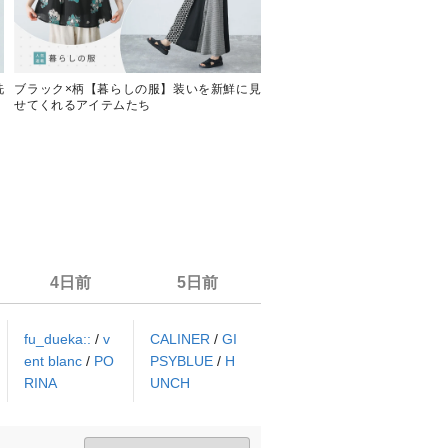
洗
ブラック×柄【暮らしの服】装いを新鮮に見
一枚で着映えする【暮らしの
せてくれるアイテムたち
む、大人のブラウス
4日前
5日前
fu_dueka::
/
v
CALINER
/
GI
ent blanc
/
PO
PSYBLUE
/
H
RINA
UNCH