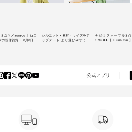
ミユキ／aoneco 】ねこ
シルエット・素材・サイズをア
今だけフォーマル2点
新作雑貨 ・ 8月8日の
ップデート より選びやすく【
10%OFF【 Luuna miu
猫の日」を前に、 愛らし
D*g*y 】別注リブデニムワンピ
用ノーカラージャケット ・ 
モチーフのアイテムを特
ース ・ 心地よく着られるデイリ
纏うだけでほっとする
ーウェアが人気の 「D*g*y」 よ
大切にした フォーマル
m（松尾ミユキ）」と
り、毎年大人気のナチュラン別
ジナルブランド「 Luuna 
eco」から、 持っているだ
注 リブデニムワンピースが登
から、 新たにフォーマ
分が上がる バッグや雑貨
場。 シルエットや素材を見直
ットが仲間入り。 ワンピースと
----------------
し、 さらに魅力的になったアイ
のバランスを考え、 丈
公式アプリ
----- 松尾ミユキ -------------
テムを 詳しくご紹介いたしま
エット、着心地まで丁
-- ■松尾ミユキ シア
す。 モデル身長：164cm / 着用
計。 特別な日を心地よく過ごせ
グ ¥3,080（税込） ・
サイズ：PLUS ---------------------
る一着に仕上げました。 モデ
Leo ・Maron ・Stella [
-------- D*g*y ------------------------
身長：164cm -----------------------
EMW-263B-31376 ] ■
----- ■リブ使いデニムワンピース
------ Luuna miu -----------
ユキ キャットヘアクリ
¥9,680（税込） ・ネイビー ・ブ
--------- ■【慶弔両用】ノーカラ
,320（税込） ・Noisettes
ラック [ 注文番号：DCO-264W-
ーフォーマルジャ
er ・Chloe [ 注文番号：
30707 ] -----------------------------
¥16,500（税込） [ 
-31375 ] ■松尾ミユ
▶️ お買い物は写真のタグをタッ
KOA-262O-31095 ] ■【慶弔両
ャットハンドルマグ ¥
プ またはプロフィール
用】大切な日のボタン
50（税込） ・Pumpkin ・
（@natulan_official）からどうぞ
ンピース ¥18,700（税込）
tes ・Pepper ・Chloe [ 注
「ナチュラン」で 注文番号や商
番号：KOA-252W-22368 ] ■