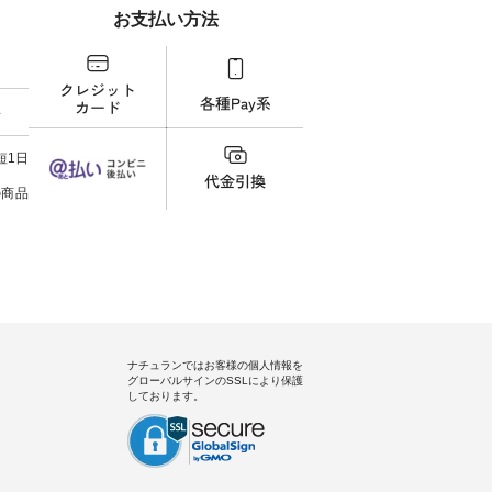
タイAラ
「ナチュラン」で 注文番号や商
らどうぞ 「ナチュラン」で 注文
パンツ
お支払い方法
00（税
品名を検索してみてください
番号や商品名を検索してみてく
・コー
252W-
ね。 #lifewear #fashion #natulan
ださいね。 #lifewear #fashion
号：IIR-262
#今日のコーデ #コーディネート
#natulan #今日のコーデ #コーデ
------
グをタッ
#ファッション #ナチュラル #
ィネート #ファッション #ナチュ
/ 身長155cm
ィール
日々の暮らし #暮らしを楽しむ #
ラル #日々の暮らし #暮らしを楽
ト 上
料
）からどうぞ
シンプルライフ #シンプルコー
しむ #シンプルライフ #シンプル
いの
番号や商
デ #大人女子 #スカート #フレア
コーデ #大人女子 #シャツ #シャ
す。 
ださい
スカート #チェック柄 #タータン
ツコーデ #フリルシャツ #チェッ
く過ご
短1日
チェック #秋色 #夏コーデ #Lintu
クシャツ #チェックシャツコー
の組
ィネート
Laulu #リントゥラウル #オリジ
デ #夏コーデ #HEAVENLY #ヘブ
で、 
の商品
ラル #
ナルブランド #natulan #ナチュ
ンリー #natulan #ナチュラン
ブラ
しむ #
ラン #natulan_official.
#natulan_official.
みました。 ------------
プルコー
--- 
 #ブラ
▼スタ
ト #ワ
ゴム
miu #
ので、
ルブラン
ます♪
色味
を。 
うに、
ナチュランではお客様の個人情報を
ド感をプラ
グローバルサインのSSLにより保護
-----
しております。
uruma 
コメン
でした
する
きまし