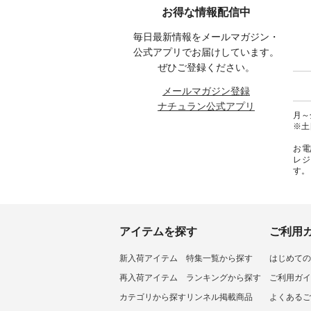
 #コーデ
込） [ 注文番号：IIR-262P-
ートしています♪ お見逃しな
文番号：EM
お得な情報配信中
#ナチュ
29223 ] -----------------------------
く！ ----------------------------- 今
--------
らしを楽
▶️ お買い物は写真のタグをタッ
週のご紹介アイテム ---------------
------------
毎日最新情報をメールマガジン・
シンプル
プ またはプロフィール
-------------- ＜1枚目右・2枚目＞
グウォレ
 #リネ
（@natulan_official）からどうぞ
■ista-ire もっと選べるリネンの
・グレ
公式アプリでお届けしています。
Vネック
「ナチュラン」で 注文番号や商
よくばりパンツ ¥9,900（税込）
・ミモ
ぜひご登録ください。
#ブルーウ
品名を検索してみてください
[ 注文番号：IIR-262P-29223 ] ＜
ブルー 
ね。 #lifewear #fashion #natulan
1枚目左・3～4枚目＞ ■so コッ
31607 ] ■がま口 ミニウォレッ
メールマガジン登録
#今日のコーデ #コーディネート
トンリネンパナマクロス
¥9,7
ナチュラン公式アプリ
#ファッション #ナチュラル #
2wayTラインブラウス
NCO-242C
月～金
日々の暮らし #暮らしを楽しむ #
¥7,590（税込） [ 注文番号：
ート ¥
※土
シンプルライフ #シンプルコー
CSO-263T-31348 ] コットンリネ
号：NCO-2
デ #大人女子 #パンツ #リネンパ
ンパナマクロス イージーテー
バー ¥
お電
ンツ #よくばりパンツ #テーパー
パードパンツ ¥7,590（税込） [
号：NCO-222
レジ
ドパンツ #限定カラー #再入荷
注文番号：CSO-263P-31349 ] ＜
-------------
す。
#15周年記念 #夏コーデ #ista-ire
5～6枚目＞ ■&yarn ピンタック
真のタ
#イスタイーレ #別注 #natulan #
ワンピース ¥12,900（税込） [ 注
ィール（@
ナチュラン #natulan_official.
文番号：MTO-263W-29752 ] ＜7
どうぞ 「ナチュラン」で 注文番
～8枚目＞ ■UNPLE ボールカー
号や商
ゴイージーパンツ ¥11,550（税
さいね。 #lifewe
込） [ 注文番号：UNL-254P-
#nat
アイテムを探す
ご利用
18377 ] ＜9枚目＞ ■Lintu Laulu
ィネー
立体フラワー刺繍ブラウス
ラル 
新入荷アイテム
特集一覧から探す
はじめての
¥8,800（税込） [ 注文番号：
しむ 
YCC-263T-30689 ] -----------------
コーデ 
再入荷アイテム
ランキングから探す
ご利用ガイ
------------ ▶️商品詳細やお買い物
#世界猫
は写真のタグをタップ またはプ
ーチ #
カテゴリから探す
リンネル掲載商品
よくあるご
ロフィール（@natulan_official）
ミユキ