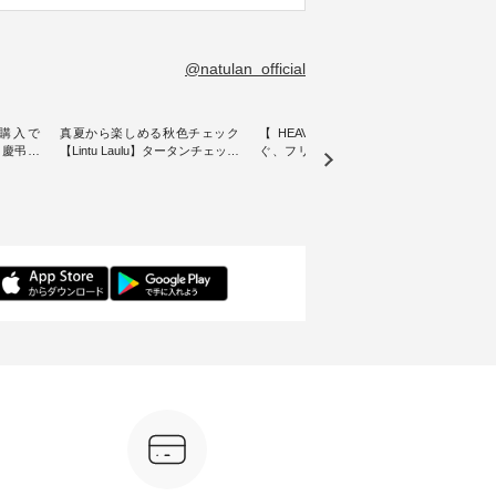
@natulan_official
購入で
真夏から楽しめる秋色チェック
【 HEAVENLY 】軽やかに華や
今週
 】慶弔両
【Lintu Laulu】タータンチェック
ぐ、フリルネックプルオーバー
ト」👖 ナチュランスタッフ
身に
ギャザースカート ・ ゆったりと
・ 天然素材を生かしたナチュラ
アル
着心地を
した着心地の大人の日常着を提
ルスタイルで人気の
します♪ 今回は、8/
服のオリ
案する、 ナチュランオリジナル
「HEAVENLY」から、 新作プル
し、 
miu 」
ブランド「 Lintu Laulu 」から、
オーバーが届きました。 ほんの
いる大
ルジャケ
季節をまたいで穿けるチェック
り透け感のある涼やかな生地
記念ア
スカートが新登場。 真夏にうれ
に、 ふんわりとしたフリルをあ
ネンの
感やシル
しい涼やかさと、 秋を先取りで
しらった襟元が印象的。 シンプ
ッフが
寧に設
きる落ち着いた色合いを兼ね備
ルな装いに、 さりげない華やぎ
ごと
えたアイテムを、 詳しくご紹介
を添えてくれる一枚です。 モデ
ぜひ
ル
します。 モデル身長：164cm ---
ル身長：164cm --------------------
ね。 ＝＝＝＝＝＝＝＝＝＝＝
-------------------------- Lintu Laulu
--------- HEAVENLY ----------------
8/10
---------
----------------------------- ■タータ
------------- ■チェックシャーリン
いリ
ンチェックギャザースカート
グフリルネックプルオーバー
対象の
ケット
¥9,900（税込） ・レッド系 ・グ
¥12,650（税込） ・ホワイト×ブ
計5,
注文番号：
リーン系 [ 注文番号：MTO-
ラック ・ネイビー ・オフ [ 注文
使え
263S-27183 ] -----------------------
番号：DLW-263T-30714 ] --------
プレゼ
フレアワ
------ ▶️ お買い物は写真のタグを
--------------------- ▶️ お買い物は
＝＝＝＝ ▼今週の「
 [ 注文
タップ またはプロフィール
写真のタグをタップ またはプロ
ーディ
【慶
（@natulan_official）からどうぞ
フィール（@natulan_official）か
もっ