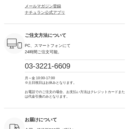
ネンのよく
などが新登場！ そし
（@natulan_official）
からどうぞ 「ナチュ
込） [ 
メールマガジン登録
パンツ
て、大人気「よくば
からどうぞ 「ナチュ
ラン」で 注文番号や
KOA-252W
ナチュラン公式アプリ
込） [ 注
りパンツ」予約販売
ラン」で 注文番号や
商品名を検索してみ
■【慶弔
R-262P-
がスタートしていま
商品名を検索してみ
てくださいね。
な日のボ
す♪ お見逃しなく！
てくださいね。
#lifewear #fashion
インワ
 お買
-------------------------
#lifewear #fashion
#natulan #今日のコ
¥18,70
真のタグを
---- 今週のご紹介ア
#natulan #今日のコ
ーデ #コーディネー
注文番号
ご注文方法について
たはプロフ
イテム ----------------
ーデ #コーディネー
ト #ファッション #
252W-22369 ] -
ール
------------- ＜1枚目
ト #ファッション #
ナチュラル #日々の
--------------
_official）
右・2枚目＞ ■ista-
ナチュラル #日々の
暮らし #暮らしを楽
お買い物
PC、スマートフォンにて
チュ
ire もっと選べるリ
暮らし #暮らしを楽
しむ #シンプルライ
グをタップ
24時間ご注文可能。
注文番号や
ネンのよくばりパン
しむ #シンプルライ
フ #シンプルコーデ
ロフ
検索してみ
ツ ¥9,900（税込） [
フ #シンプルコーデ
#大人女子 #ワンピ
（@natulan
さいね。
注文番号：IIR-262P-
#大人女子 #カーデ
ース #デニム #デニ
からどうぞ 「ナ
03-3221-6609
 #fashion
29223 ] ＜1枚目左・
ィガン #羽織り #シ
ムワンピ #別注 #夏
ラン」で 
n #今日のコ
3～4枚目＞ ■so コ
アーカーデ #コット
コーデ #D*g*y #ディ
商品名を
ーディネー
ットンリネンパナマ
ン #夏の羽織 #夏コ
ージーワイ #natulan
てくだ
月～金 10:00-17:00
ッション #
クロス 2wayTライ
ーデ #andyarn #アン
#ナチュラン
#lifewear
※土日祝日はお休みとなります。
 #日々の
ンブラウス
ドヤーン #オリジナ
#natulan_official.
#natula
暮らしを楽
¥7,590（税込） [ 注
ルブランド #natulan
ーデ #コ
お電話でのご注文の場合、お支払い方法はクレジットカードまた
ンプルライ
文番号：CSO-263T-
#ナチュラン
ト #ファ
は代金引換のみとなります。
プルコーデ
31348 ] コットンリ
#natulan_official.
ナチュラル
#パンツ #
ネンパナマクロス
暮らし #
ツ #よく
イージーテーパード
しむ #シ
 #テーパ
パンツ ¥7,590（税
フ #シン
 #限定カ
込） [ 注文番号：
#大人女子
お届けについて
荷 #15周
CSO-263P-31349 ]
マル #ブ
#夏コーデ
＜5～6枚目＞
ーマル #