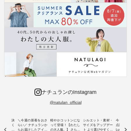
ナチュランのInstagram
@natulan_official
ー再入荷決
＼今週の新着をおさ
軽やかコットンにな
シルエット・素材・
今だけフ
-ire | よく
らい／ ナチュランか
って登場！【わたし
サイズをアップデー
点購入で1
ツ】予約販
らお届けしたアイテ
の大人服。】 さらり
ト より選びやすく【
Luuna m