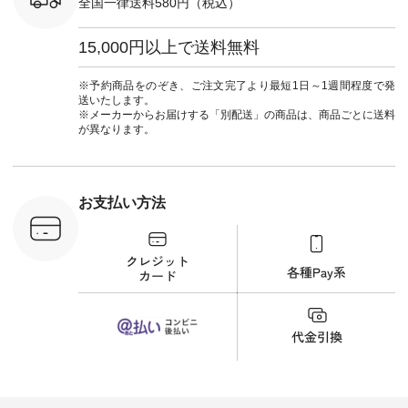
全国一律送料580円（税込）
re #イスタイ
■&yarn ピンタック
#ワンピー
#natulan
ワンピース
葬祭 #Luu
ュラン
¥12,900（税込） [
ウナミウ 
15,000円以上で送料無料
ficial.
注文番号：MTO-
ルブランド #natu
263W-29752 ] ＜7～
#ナチ
8枚目＞ ■UNPLE ボ
#natulan_of
※予約商品をのぞき、ご注文完了より最短1日～1週間程度で発
ールカーゴイージー
送いたします。
パンツ ¥11,550（税
※メーカーからお届けする「別配送」の商品は、商品ごとに送料
込） [ 注文番号：
が異なります。
UNL-254P-18377 ]
＜9枚目＞ ■Lintu
Laulu 立体フラワー
刺繍ブラウス
¥8,800（税込） [ 注
お支払い方法
文番号：YCC-263T-
30689 ] ---------------
-------------- ▶️商品詳
細やお買い物は写真
のタグをタップ また
はプロフィール
（@natulan_official）
から 「ナチュラン」
のサイトにアクセス
して 注文番号や商品
名を検索してみてく
ださいね。 #lifewear
#fashion #natulan #
今日のコーデ #コー