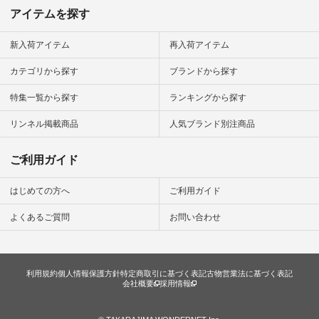
ディネート #ファッ
アイテムを探す
ション #ナチュラル
#ナチュラン #日々
の暮らし #暮らしを
新入荷アイテム
再入荷アイテム
楽しむ #シンプルラ
イフ #シンプルコー
カテゴリから探す
ブランドから探す
デ #大人女子 #夏コ
ーデ #真夏コーデ #
特集一覧から探す
ランキングから探す
暑さ対策 #コーデ #
リネン
#natulan_official.
リンネル掲載商品
人気ブランド別注商品
ご利用ガイド
はじめての方へ
ご利用ガイド
よくあるご質問
お問い合わせ
利用規約
個人情報保護方針
特定商取引に基づく表記
古物営業法に基づく表記
会社概要
採用情報