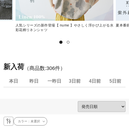
人気シリーズの新作登場【 nume 】やさしく浮かび上がる水
夏本番
彩花柄リネンシャツ
新入荷
（商品数:
306
件）
本日
昨日
一昨日
3日前
4日前
5日前
カラー：
未選択