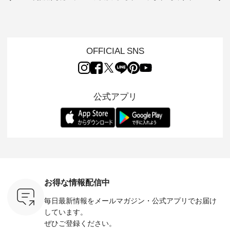
ムから スタッフが気
と涼し気なシアーカ
D*g*y 】別注リブデ
用ノーカ
もに大きな
になるものをピック
ーディガン ・ 人気
ニムワンピース ・
ット ・ 身に纏うだ
だき、 一
アップ👆 ・ [ This
のシアーカーディガ
心地よく着られるデ
けでほっ
は早々に完
week's NEW
ンが軽くて、 お手入
イリーウェアが人気
地を大切に
 15周年
ARRIVAL ] //
れも簡単なコットン
の 「D*g*y」 より、
ーマル服
くばりパン
2026/07/26 -
素材になりました。
毎年大人気のナチュ
ルブランド「
OFFICIAL SNS
2026/08/01 // ✨✨ナ
ほんのり透ける生地
ラン別注 リブデニム
miu 」か
き、 この
チュラン15周年記念
が、女性らしさを演
ワンピースが登場。
フォーマ
の再入荷が
✨✨ 8月より、
出し、 羽織るだけで
シルエットや素材を
トが仲間入り
。 今回
12,000円（税込）以
今年らしい装いに。
見直し、 さらに魅力
ピースと
10色のカ
上ご購入いただいた
レイヤードスタイル
的になったアイテム
を考え、 
公式アプリ
改めて詳し
お客様へ 人気イラス
が楽しめて、 季節の
を 詳しくご紹介いた
エット、
ます。 限
トレーター、よしい
変わり目に重宝する
します。 モデル身
丁寧に設計。 
を手に入れ
ちひろさん
アイテムです。 モデ
長：164cm / 着用サ
日を心地
だけのチャ
（@chocochop2）
ル身長：168cm -----
イズ：PLUS ---------
る一着に
ひこの機会
描き下ろし 【第2
------------------------
--------------------
た。 モデル身長：
なく！ ▼
弾】レモン柄コット
&yarn -----------------
D*g*y -----------------
164cm ----------------
荷したカラ
ンバッグをプレゼン
------------ ■コットン
------------ ■リブ使い
---------
色） ・コ
ト中です💓 8月にな
シアーVネックカー
デニムワンピース
miu --------
トマト ・
りました☀ 旅行や帰
ディガン ¥7,500（税
¥9,680（税込） ・ネ
--------- ■【慶弔両
モモ ・グ
省、レジャーなど楽
込） ・スモークブル
イビー ・ブラック [
用】ノー
ー ・スミ
しい予定を計画され
ー ・ブラック ・ネ
注文番号：DCO-
ーマルジ
お得な情報配信中
マメ ・レ
ている方も多いかと
イビー [ 注文番号：
264W-30707 ] -------
¥16,50
ルーベリー
思います🌿 今週は、
GRE-263T-30614 ] -
---------------------- ▶️
注文番号
毎日最新情報をメールマガジン・
公式アプリでお届け
----
暑さ本番のこれから
-------------------------
お買い物は写真のタ
262O-31095 
--------
にぴったりな 涼し気
--- ▶️ お買い物は写
グをタップ またはプ
弔両用】
しています。
-------------
なセットアップやワ
真のタグをタップ ま
ロフィール
ボタンフ
ぜひご登録ください。
っと
ンピース、ブラウス
たはプロフィール
（@natulan_official）
ース ¥18