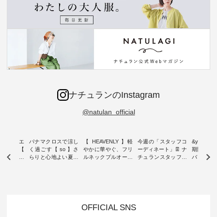
ナチュランのInstagram
@natulan_official
ーブシルエ
パナマクロスで涼し
【 HEAVENLY 】軽
今週の「スタッフコ
&yarn 9th
効いた【
く過ごす【 so 】さ
やかに華やぐ、フリ
ーディネート」👖 ナ
期間限定 
 】ボールカ
らりと心地よい夏コ
ルネックプルオーバ
チュランスタッフの
バー×サ
ジーパンツ
ーデ ・ 毎日の“とっ
ー ・ 天然素材を生
リアルなコーディネ
ット ・ ナチュラン
ても”になれる、 ス
かしたナチュラルス
ートをご紹介します
オリジナ
ルな服を提
タンダードな服を提
タイルで人気の
♪ 今回は、8/1に再入
「&yarn
NPLE 」
案する「so（エスオ
「HEAVENLY」か
荷し、 すでに残りわ
げさまで
やかなはき
ー）」。 今回は、独
ら、 新作プルオーバ
ずかとなっている大
えました。 「サ
れいなシル
特の凹凸と軽やかな
ーが届きました。 ほ
人気の ナチュラン
ットを着
OFFICIAL SNS
両立した、
風合いを持つ パナマ
んのり透け感のある
15周年記念アイテム
れど、 合