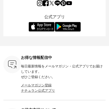
ーゴイージ
織で仕立てた、
涼やかな生地に、 ふ
「もっと選べるリネ
ナーが難
のご紹介。
2wayブラウスとイ
んわりとしたフリル
ンのよくばりパン
うお客様
るコットン
ージーテーパードパ
をあしらった襟元が
ツ」 をスタッフが着
えして、 
体的なフォ
ンツをご紹介しま
印象的。 シンプルな
用してみました🌿 身
ンサロペ
公式アプリ
、 カジュ
す。 コットンリネン
装いに、 さりげない
長ごとのサイズ感や
ダープル
らも大人ら
のさらりとした肌ざ
華やぎを添えてくれ
着用感など、 ぜひ参
セットでご
テムです。
わりで、 汗ばむ季節
る一枚です。 モデル
考にしてみてくださ
チュラル
：165cm
にも心地よく、 単品
身長：164cm --------
いね。 ＝＝＝＝＝＝
のサロペッ
------------
でもセットアップで
---------------------
＝＝＝＝＝
ルー・ピ
-----------
も楽しめる2つのア
HEAVENLY -----------
8/10（月）AM9:59ま
ックのプ
----- ■ボ
イテムです。 --------
------------------ ■チ
で🎫 ＼涼しいリネン
を組み合わ
ゴイージー
--------------------- so
ェックシャーリング
服ウィーク開催中⏰
6セット
1,550（税
-------------------------
フリルネックプルオ
／ 対象のリネン
す。 販売は8月10日
ーキ ・ブ
---- ■コットンリネ
ーバー ¥12,650（税
100％アイテムを合
までの期
ベージュ [
ンパナマクロス
込） ・ホワイト×ブ
計5,000円以上ご購
す。 ぜひ
お得な情報配信中
：UNL-
2wayTラインブラウ
ラック ・ネイビー
入いただくと 使える
覧ください。 
------
ス ¥7,590（税込）
・オフ [ 注文番号：
【送料無料】クーポ
身長：160c
毎日最新情報をメールマガジン・
公式アプリでお届け
-------- ▶️
・グレー ・タータン
DLW-263T-30714 ] --
ンをプレゼント中◎
-------------
は写真のタ
チェック ・ナチュラ
-------------------------
＝＝＝＝＝＝＝＝＝
---- &yarn 
しています。
 またはプ
ル ・チャコール [ 注
-- ▶️ お買い物は写真
＝＝ ▼今週の「スタ
---------------
ぜひご登録ください。
ィール
文番号：CSO-263T-
のタグをタップ また
ッフコーディネー
わず決ま
_official）
31348 ] ■コットンリ
はプロフィール
ト」着用アイテム ■
ーT×サロ
メールマガジン登録
チュ
ネンパナマクロス
（@natulan_official）
もっと選べるリネン
ト ¥19,
ナチュラン公式アプリ
注文番号や
イージーテーパード
からどうぞ 「ナチュ
のよくばりパンツ
＜8月10日 
検索してみ
パンツ ¥7,590（税
ラン」で 注文番号や
¥9,900（税込） ・モ
で上記【1
さいね。
込） ・グレー ・タ
商品名を検索してみ
モ ・コーヒー ・ク
タイムセ
 #fashion
ータンチェック ・ナ
てくださいね。
ロマメ [ 注文番号：
・ブルー
n #今日のコ
チュラル ・チャコー
#lifewear #fashion
IIR-262P-29223 ] ----
ル ・ピン