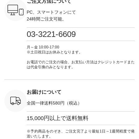
ご注文方法について
ーディネー
ル [ 注文番号：
#natulan #今日のコ
-------------------------
ラル ・ブ
ッション #
CSO-263P-31349 ] -
ーデ #コーディネー
①スタッフ：koishi /
チュラル 
 #日々の
-------------------------
ト #ファッション #
身長155cm ▼スタッ
ブラック 
PC、スマートフォンにて
暮らしを楽
--- ▶️ お買い物は写
ナチュラル #日々の
フコメント 上ほどよ
ブラック 
24時間ご注文可能。
ンプルライ
真のタグをタップ ま
暮らし #暮らしを楽
い厚みのリネンで軽
×ブラック
プルコーデ
たはプロフィール
しむ #シンプルライ
いのに透けないのは
号：MTO
 #パンツ
（@natulan_official）
フ #シンプルコーデ
嬉しいです。 暑い夏
31965 ] ---------------
03-3221-6609
カーゴパン
からどうぞ 「ナチュ
#大人女子 #シャツ #
もこれだったら涼し
-------------- ▶️
ゴパンツコ
ラン」で 注文番号や
シャツコーデ #フリ
く過ごせますね♪ ピ
い物は写
夏コーデ
商品名を検索してみ
ルシャツ #チェック
ンク×ピンクの組み
タップ ま
月～金 10:00-17:00
 #アンプル
てくださいね。
シャツ #チェックシ
合わせにしたかった
ィ
※土日祝日はお休みとなります。
n #ナチュラ
#lifewear #fashion
ャツコーデ #夏コー
ので、 ピンクのボー
（@natulan
official.
#natulan #今日のコ
デ #HEAVENLY #ヘ
ダーをシアーブラウ
からどうぞ 「ナ
お電話でのご注文の場合、お支払い方法はクレジットカードまた
ーデ #コーディネー
ブンリー #natulan #
スのインナーに合わ
ラン」で 
は代金引換のみとなります。
ト #ファッション #
ナチュラン
せてみました。 -----
商品名を
ナチュラル #日々の
#natulan_official.
------------------------
てくだ
暮らし #暮らしを楽
②スタッフ：sk / 身
#lifewear
しむ #シンプルライ
長150cm ▼スタッフ
#natula
フ #シンプルコーデ
コメント ウエストが
ーデ #コ
お届けについて
#大人女子 #ブラウ
ゴムでしっかりと留
ト #ファ
ス #パンツ #コット
まっているので、 安
ナチュラル
全国一律送料580円（税込）
ンリネン #パマナク
心してはくことがで
暮らし #
ロス #パマナ織り #
きます♪ ボトムスが
しむ #シ
セットアップ #涼コ
ちょっと暗い色味な
フ #シン
15,000円以上で送料無料
ーデ #夏コーデ #so
のでトップスは明る
#大人女子
#エスオー #natulan
い色を。 シンプルに
ットコーデ
#ナチュラン
なりすぎないよう
ーコーデ 
※予約商品をのぞき、ご注文完了より最短1日～1週間程度で発
#natulan_official.
に、 ビスチェを重ね
ト #サロ
送いたします。