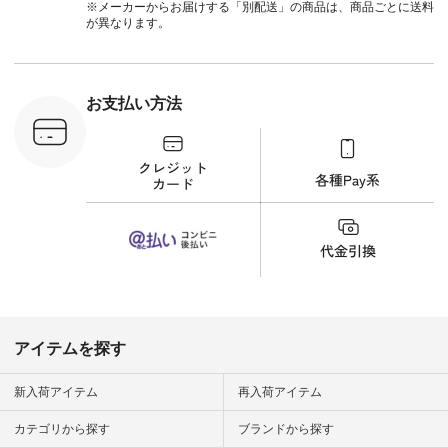
てトレンド感をプラ
ツ #ボー
※メーカーからお届けする「別配送」の商品は、商品ごとに送料
スしました。 --------
#夏コーデ #
が異なります。
--------------------- ③
#アン
スタッフ：uruma /
#natula
身長160cm ▼スタッ
ン #natulan_
フコメント カジュア
ルなイメージでした
お支払い方法
が、 きれいめにもマ
ッチするという意外
な一面を発見できま
した！ 腰周りが気に
なってスカートをは
くことが多いのです
が、 これなら自然に
体型もカバーしてく
れるので スカート派
の方にもおすすめし
たい一本です。 -----
------------------------
▶️商品詳細やお買い
物は写真のタグをタ
ップ またはプロフィ
アイテムを探す
ール
（@natulan_official）
から 「ナチュラン」
新入荷アイテム
再入荷アイテム
のサイトにアクセス
して 注文番号や商品
カテゴリから探す
ブランドから探す
名を検索してみてく