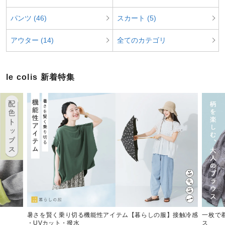
パンツ (46)
スカート (5)
アウター (14)
全てのカテゴリ
le colis 新着特集
暑さを賢く乗り切る機能性アイテム【暮らしの服】接触冷感
一枚で
・UVカット・撥水
ス