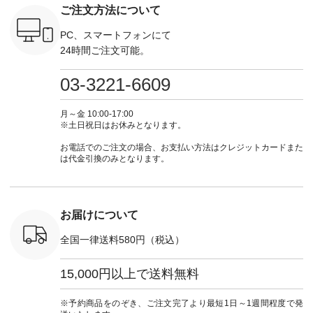
ご注文方法について
-----------
ナチュラル #日々の
252W-22369 ] -------
#natulan #今日のコ
#natula
がま口
暮らし #暮らしを楽
---------------------- ▶️
ーデ #コーディネー
ーデ #コ
ォレット
しむ #シンプルライ
お買い物は写真のタ
ト #ファッション #
ト #ファ
PC、スマートフォンにて
0（税込） ・
フ #シンプルコーデ
グをタップ またはプ
ナチュラル #日々の
ナチュラル
24時間ご注文可能。
 ・ブルー
#大人女子 #ワンピ
ロフィール
暮らし #暮らしを楽
暮らし #
・ミモザイ
ース #ピンタック #
（@natulan_official）
しむ #シンプルライ
しむ #シ
シルエット
涼やか素材 #夏ワン
からどうぞ 「ナチュ
フ #シンプルコーデ
フ #シン
03-3221-6609
 注文番号：
ピ #夏コーデ
ラン」で 注文番号や
#大人女子 #スカー
#大人女子 
-31607 ]
#andyarn #アンドヤ
商品名を検索してみ
ト #フレアスカート
シャツコー
ミニウォレ
ーン #オリジナルブ
てくださいね。
#チェック柄 #ター
ルシャツ 
月～金 10:00-17:00
790（税込）
ランド #natulan #ナ
#lifewear #fashion
タンチェック #秋色
シャツ #
※土日祝日はお休みとなります。
号：NCO-
チュラン
#natulan #今日のコ
#夏コーデ #Lintu
ャツコーデ
] ■ラテ
#natulan_official.
ーデ #コーディネー
Laulu #リントゥラウ
デ #HEAV
お電話でのご注文の場合、お支払い方法はクレジットカードまた
トート
ト #ファッション #
ル #オリジナルブラ
ブンリー #natulan #
は代金引換のみとなります。
0（税込） [
ナチュラル #日々の
ンド #natulan #ナチ
ナチ
：NCO-
暮らし #暮らしを楽
ュラン
#natulan_of
] ■キー
しむ #シンプルライ
#natulan_official.
,970（税
フ #シンプルコーデ
注文番号：
#大人女子 #フォー
お届けについて
00150 ] -
マル #ブラックフォ
------------
ーマル #ジャケット
全国一律送料580円（税込）
#ワンピース #冠婚
タップ ま
葬祭 #Luunamiu #ル
フィール
ウナミウ #オリジナ
15,000円以上で送料無料
_official）
ルブランド #natulan
チュ
#ナチュラン
注文番号や
#natulan_official.
※予約商品をのぞき、ご注文完了より最短1日～1週間程度で発
検索してみ