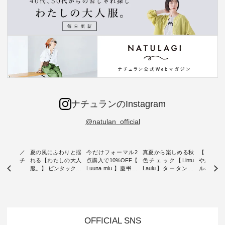
ナチュランのInstagram
@natulan_official
ミユキ／
夏の風にふわりと揺
今だけフォーマル2
真夏から楽しめる秋
【 HEAV
 】ねこモチ
れる【わたしの大人
点購入で10%OFF【
色チェック【Lintu
やかに華
雑貨 ・ 8
服。】 ピンタックワ
Luuna miu 】慶弔両
Laulu】タータンチ
ルネック
「世界猫の
ンピース ・ 軽やか
用ノーカラージャケ
ェックギャザースカ
ー ・ 天然素材を生
、 愛らし
なワンピーススタイ
ット ・ 身に纏うだ
ート ・ ゆったりと
かしたナ
チーフのア
ルを楽しめるのは、
けでほっとする着心
した着心地の大人の
タイル
。 ナチ
夏のおしゃれの醍醐
地を大切にした フォ
日常着を提案する、
「HEAV
も人気の
味。 今回ご紹介する
ーマル服のオリジナ
ナチュランオリジナ
ら、 新作
（松尾ミユ
のは 袖を通すだけで
ルブランド「 Luuna
ルブランド「 Lintu
ーが届きま
OFFICIAL SNS
」と
ちょっとひんやり、
miu 」から、 新たに
Laulu 」から、 季節
んのり透