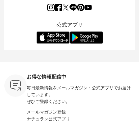
co」から、
見た目にも涼し気な
フォーマルジャケッ
をまたいで穿けるチ
涼やかな生
るだけで気
ワンピース。 日常か
トが仲間入り。 ワン
ェックスカートが新
んわりと
 バッグや
ら夏休みのお出かけ
ピースとのバランス
登場。 真夏にうれし
をあしら
紹介しま
まで、 暑い夏にぴっ
を考え、 丈感やシル
い涼やかさと、 秋を
印象的。 
公式アプリ
たりの新作です。 モ
エット、着心地まで
先取りできる落ち着
装いに、 
-- 松尾ミユキ
デル身長：168cm --
丁寧に設計。 特別な
いた色合いを兼ね備
華やぎを
------------
-------------------------
日を心地よく過ごせ
えたアイテムを、 詳
る一枚です。 
-- &yarn --------------
る一着に仕上げまし
しくご紹介します。
身長：164cm ---
バッグ
--------------- ■ピン
た。 モデル身長：
モデル身長：164cm
-------------
（税込） ・
タックワンピース
164cm ----------------
-------------------------
HEAVENLY -
・Leo ・
¥12,900（税込） ・
------------- Luuna
---- Lintu Laulu -------
-------------
ella [ 注文
ホワイト ・スモーク
miu --------------------
---------------------- ■
ェックシ
-263B-
ブルー ・ネイビー [
--------- ■【慶弔両
タータンチェックギ
フリルネ
注文番号：MTO-
用】ノーカラーフォ
ャザースカート
ーバー ¥1
ットヘアク
263W-29752 ] -------
ーマルジャケット
¥9,900（税込） ・レ
込） ・ホ
お得な情報配信中
,320（税
---------------------- ▶️
¥16,500（税込） [
ッド系 ・グリーン系
ラック 
settes ・
お買い物は写真のタ
注文番号：KOA-
[ 注文番号：MTO-
・オフ [
毎日最新情報をメールマガジン・
公式アプリでお届け
Chloe [ 注
グをタップ またはプ
262O-31095 ] ■【慶
263S-27183 ] --------
DLW-263T-3
EMW-
ロフィール
弔両用】大切な日の
--------------------- ▶️
-------------
しています。
] ■松尾
（@natulan_official）
ボタンフレアワンピ
お買い物は写真のタ
-- ▶️ お買い物は写真
ぜひご登録ください。
キャットハ
からどうぞ 「ナチュ
ース ¥18,700（税
グをタップ またはプ
のタグをタ
マグ ¥
ラン」で 注文番号や
込） [ 注文番号：
ロフィール
はプロ
メールマガジン登録
（税込） ・
商品名を検索してみ
KOA-252W-22368 ]
（@natulan_official）
（@natulan
ナチュラン公式アプリ
Noisettes
てくださいね。
■【慶弔両用】大切
からどうぞ 「ナチュ
からどうぞ 「ナ
・Chloe [
#lifewear #fashion
な日のボウタイAラ
ラン」で 注文番号や
ラン」で 
：EMW-
#natulan #今日のコ
インワンピース
商品名を検索してみ
商品名を
------
ーデ #コーディネー
¥18,700（税込） [
てくださいね。
てくだ
--------
ト #ファッション #
注文番号：KOA-
#lifewear #fashion
#lifewear