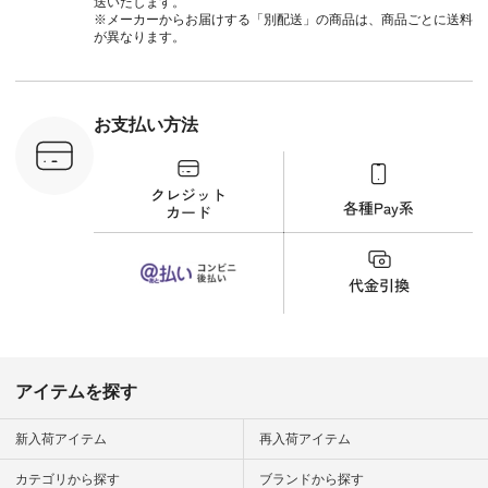
送いたします。
さいね。
※メーカーからお届けする「別配送」の商品は、商品ごとに送料
 #fashion
が異なります。
n #今日のコ
ーディネー
ッション #
 #日々の
暮らしを楽
お支払い方法
ンプルライ
プルコーデ
#猫 #猫グ
界猫の日 #
財布 #ポー
カップ #猫
松尾ミユキ
o #アオネコ
n #ナチュラ
official.
アイテムを探す
新入荷アイテム
再入荷アイテム
カテゴリから探す
ブランドから探す