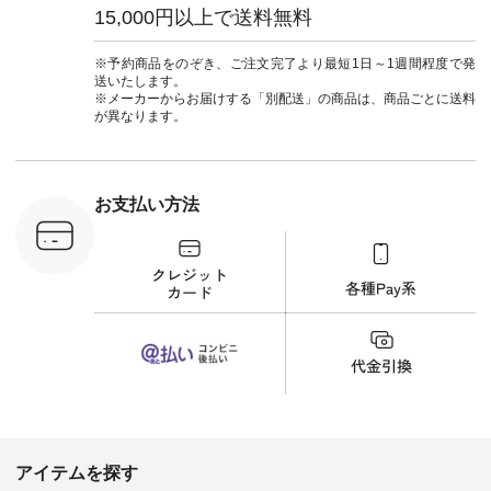
フィール
ウナミウ #オリジナ
15,000円以上で送料無料
_official）
ルブランド #natulan
チュ
#ナチュラン
注文番号や
#natulan_official.
※予約商品をのぞき、ご注文完了より最短1日～1週間程度で発
検索してみ
送いたします。
さいね。
※メーカーからお届けする「別配送」の商品は、商品ごとに送料
 #fashion
が異なります。
n #今日のコ
ーディネー
ッション #
 #日々の
暮らしを楽
お支払い方法
ンプルライ
プルコーデ
#猫 #猫グ
界猫の日 #
財布 #ポー
カップ #猫
松尾ミユキ
o #アオネコ
n #ナチュラ
official.
アイテムを探す