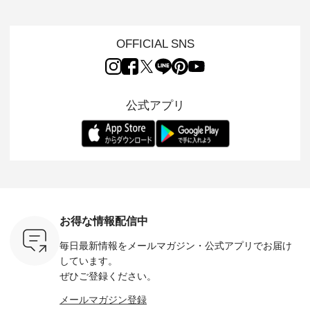
チーフのア
ルを楽しめるのは、
けでほっとする着心
した着心地の大人の
タイル
。 ナチ
夏のおしゃれの醍醐
地を大切にした フォ
日常着を提案する、
「HEAV
も人気の
味。 今回ご紹介する
ーマル服のオリジナ
ナチュランオリジナ
ら、 新作
（松尾ミユ
のは 袖を通すだけで
ルブランド「 Luuna
ルブランド「 Lintu
ーが届きま
OFFICIAL SNS
」と
ちょっとひんやり、
miu 」から、 新たに
Laulu 」から、 季節
んのり透
co」から、
見た目にも涼し気な
フォーマルジャケッ
をまたいで穿けるチ
涼やかな生
るだけで気
ワンピース。 日常か
トが仲間入り。 ワン
ェックスカートが新
んわりと
 バッグや
ら夏休みのお出かけ
ピースとのバランス
登場。 真夏にうれし
をあしら
紹介しま
まで、 暑い夏にぴっ
を考え、 丈感やシル
い涼やかさと、 秋を
印象的。 
公式アプリ
たりの新作です。 モ
エット、着心地まで
先取りできる落ち着
装いに、 
-- 松尾ミユキ
デル身長：168cm --
丁寧に設計。 特別な
いた色合いを兼ね備
華やぎを
------------
-------------------------
日を心地よく過ごせ
えたアイテムを、 詳
る一枚です。 
-- &yarn --------------
る一着に仕上げまし
しくご紹介します。
身長：164cm ---
バッグ
--------------- ■ピン
た。 モデル身長：
モデル身長：164cm
-------------
（税込） ・
タックワンピース
164cm ----------------
-------------------------
HEAVENLY -
・Leo ・
¥12,900（税込） ・
------------- Luuna
---- Lintu Laulu -------
-------------
ella [ 注文
ホワイト ・スモーク
miu --------------------
---------------------- ■
ェックシ
-263B-
ブルー ・ネイビー [
--------- ■【慶弔両
タータンチェックギ
フリルネ
注文番号：MTO-
用】ノーカラーフォ
ャザースカート
ーバー ¥1
ットヘアク
263W-29752 ] -------
ーマルジャケット
¥9,900（税込） ・レ
込） ・ホ
お得な情報配信中
,320（税
---------------------- ▶️
¥16,500（税込） [
ッド系 ・グリーン系
ラック 
settes ・
お買い物は写真のタ
注文番号：KOA-
[ 注文番号：MTO-
・オフ [
毎日最新情報をメールマガジン・
公式アプリでお届け
Chloe [ 注
グをタップ またはプ
262O-31095 ] ■【慶
263S-27183 ] --------
DLW-263T-3
EMW-
ロフィール
弔両用】大切な日の
--------------------- ▶️
-------------
しています。
] ■松尾
（@natulan_official）
ボタンフレアワンピ
お買い物は写真のタ
-- ▶️ お買い物は写真
ぜひご登録ください。
キャットハ
からどうぞ 「ナチュ
ース ¥18,700（税
グをタップ またはプ
のタグをタ
マグ ¥
ラン」で 注文番号や
込） [ 注文番号：
ロフィール
はプロ
メールマガジン登録
（税込） ・
商品名を検索してみ
KOA-252W-22368 ]
（@natulan_official）
（@natulan