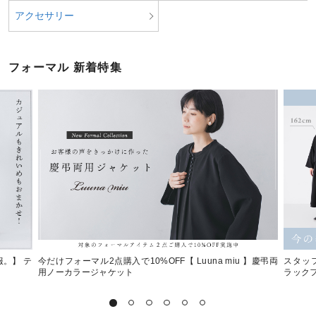
アクセサリー
フォーマル 新着特集
。】 テ
今だけフォーマル2点購入で10%OFF【 Luuna miu 】慶弔両
スタッフ
用ノーカラージャケット
ラック