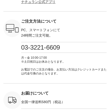
ナチュラン公式アプリ
Noisettes
てくださいね。
■【慶弔両用】大切
からどうぞ 「ナチュ
からどうぞ 「ナ
・Chloe [
#lifewear #fashion
な日のボウタイAラ
ラン」で 注文番号や
ラン」で 
：EMW-
#natulan #今日のコ
インワンピース
商品名を検索してみ
商品名を
------
ーデ #コーディネー
¥18,700（税込） [
てくださいね。
てくだ
--------
ト #ファッション #
注文番号：KOA-
#lifewear #fashion
#lifewear
ご注文方法について
-----------
ナチュラル #日々の
252W-22369 ] -------
#natulan #今日のコ
#natula
がま口
暮らし #暮らしを楽
---------------------- ▶️
ーデ #コーディネー
ーデ #コ
ォレット
しむ #シンプルライ
お買い物は写真のタ
ト #ファッション #
ト #ファ
PC、スマートフォンにて
0（税込） ・
フ #シンプルコーデ
グをタップ またはプ
ナチュラル #日々の
ナチュラル
24時間ご注文可能。
 ・ブルー
#大人女子 #ワンピ
ロフィール
暮らし #暮らしを楽
暮らし #
・ミモザイ
ース #ピンタック #
（@natulan_official）
しむ #シンプルライ
しむ #シ
シルエット
涼やか素材 #夏ワン
からどうぞ 「ナチュ
フ #シンプルコーデ
フ #シン
03-3221-6609
 注文番号：
ピ #夏コーデ
ラン」で 注文番号や
#大人女子 #スカー
#大人女子 
-31607 ]
#andyarn #アンドヤ
商品名を検索してみ
ト #フレアスカート
シャツコー
ミニウォレ
ーン #オリジナルブ
てくださいね。
#チェック柄 #ター
ルシャツ 
月～金 10:00-17:00
790（税込）
ランド #natulan #ナ
#lifewear #fashion
タンチェック #秋色
シャツ #
※土日祝日はお休みとなります。
号：NCO-
チュラン
#natulan #今日のコ
#夏コーデ #Lintu
ャツコーデ
] ■ラテ
#natulan_official.
ーデ #コーディネー
Laulu #リントゥラウ
デ #HEAV
お電話でのご注文の場合、お支払い方法はクレジットカードまた
トート
ト #ファッション #
ル #オリジナルブラ
ブンリー #natulan #
は代金引換のみとなります。
0（税込） [
ナチュラル #日々の
ンド #natulan #ナチ
ナチ
：NCO-
暮らし #暮らしを楽
ュラン
#natulan_of
] ■キー
しむ #シンプルライ
#natulan_official.
,970（税
フ #シンプルコーデ
注文番号：
#大人女子 #フォー
お届けについて
00150 ] -
マル #ブラックフォ
------------
ーマル #ジャケット
全国一律送料580円（税込）
#ワンピース #冠婚
タップ ま
葬祭 #Luunamiu #ル