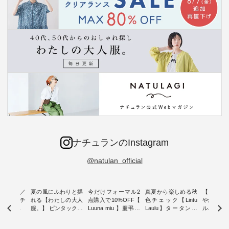
ナチュランのInstagram
@natulan_official
ミユキ／
夏の風にふわりと揺
今だけフォーマル2
真夏から楽しめる秋
【 HEAV
 】ねこモチ
れる【わたしの大人
点購入で10%OFF【
色チェック【Lintu
やかに華
雑貨 ・ 8
服。】 ピンタックワ
Luuna miu 】慶弔両
Laulu】タータンチ
ルネック
「世界猫の
ンピース ・ 軽やか
用ノーカラージャケ
ェックギャザースカ
ー ・ 天然素材を生
、 愛らし
なワンピーススタイ
ット ・ 身に纏うだ
ート ・ ゆったりと
かしたナ