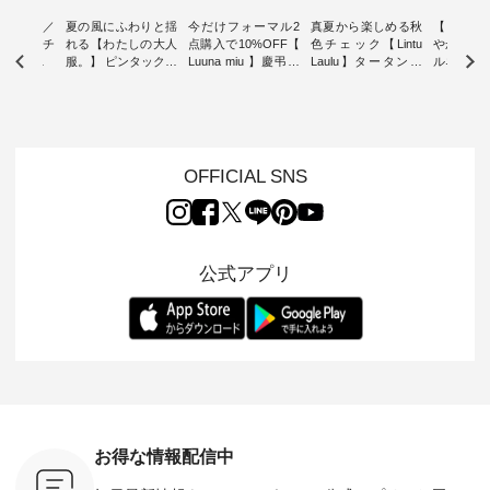
ミユキ／
夏の風にふわりと揺
今だけフォーマル2
真夏から楽しめる秋
【 HEAV
 】ねこモチ
れる【わたしの大人
点購入で10%OFF【
色チェック【Lintu
やかに華
雑貨 ・ 8
服。】 ピンタックワ
Luuna miu 】慶弔両
Laulu】タータンチ
ルネック
「世界猫の
ンピース ・ 軽やか
用ノーカラージャケ
ェックギャザースカ
ー ・ 天然素材を生
、 愛らし
なワンピーススタイ
ット ・ 身に纏うだ
ート ・ ゆったりと
かしたナ
チーフのア
ルを楽しめるのは、
けでほっとする着心
した着心地の大人の
タイル
。 ナチ
夏のおしゃれの醍醐
地を大切にした フォ
日常着を提案する、
「HEAV
も人気の
味。 今回ご紹介する
ーマル服のオリジナ
ナチュランオリジナ
ら、 新作
（松尾ミユ
のは 袖を通すだけで
ルブランド「 Luuna
ルブランド「 Lintu
ーが届きま
OFFICIAL SNS
」と
ちょっとひんやり、
miu 」から、 新たに
Laulu 」から、 季節
んのり透
co」から、
見た目にも涼し気な
フォーマルジャケッ
をまたいで穿けるチ
涼やかな生
るだけで気
ワンピース。 日常か
トが仲間入り。 ワン
ェックスカートが新
んわりと
 バッグや
ら夏休みのお出かけ
ピースとのバランス
登場。 真夏にうれし
をあしら
紹介しま
まで、 暑い夏にぴっ
を考え、 丈感やシル
い涼やかさと、 秋を
印象的。 
公式アプリ
たりの新作です。 モ
エット、着心地まで
先取りできる落ち着
装いに、 
-- 松尾ミユキ
デル身長：168cm --
丁寧に設計。 特別な
いた色合いを兼ね備
華やぎを
------------
-------------------------
日を心地よく過ごせ
えたアイテムを、 詳
る一枚です。 
-- &yarn --------------
る一着に仕上げまし
しくご紹介します。
身長：164cm ---
バッグ
--------------- ■ピン
た。 モデル身長：
モデル身長：164cm
-------------
（税込） ・
タックワンピース
164cm ----------------
-------------------------
HEAVENLY -
・Leo ・
¥12,900（税込） ・
------------- Luuna
---- Lintu Laulu -------
-------------
ella [ 注文
ホワイト ・スモーク
miu --------------------
---------------------- ■
ェックシ
-263B-
ブルー ・ネイビー [
--------- ■【慶弔両
タータンチェックギ
フリルネ
注文番号：MTO-
用】ノーカラーフォ
ャザースカート
ーバー ¥1
ットヘアク
263W-29752 ] -------
ーマルジャケット
¥9,900（税込） ・レ
込） ・ホ
お得な情報配信中
,320（税
---------------------- ▶️
¥16,500（税込） [
ッド系 ・グリーン系
ラック 
settes ・
お買い物は写真のタ
注文番号：KOA-
[ 注文番号：MTO-
・オフ [