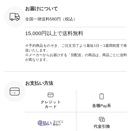
,970（税
フ #シンプルコーデ
注文番号：
#大人女子 #フォー
お届けについて
00150 ] -
マル #ブラックフォ
------------
ーマル #ジャケット
全国一律送料580円（税込）
#ワンピース #冠婚
タップ ま
葬祭 #Luunamiu #ル
フィール
ウナミウ #オリジナ
15,000円以上で送料無料
_official）
ルブランド #natulan
チュ
#ナチュラン
注文番号や
#natulan_official.
※予約商品をのぞき、ご注文完了より最短1日～1週間程度で発
検索してみ
送いたします。
さいね。
※メーカーからお届けする「別配送」の商品は、商品ごとに送料
 #fashion
が異なります。
n #今日のコ
ーディネー
ッション #
 #日々の
暮らしを楽
お支払い方法
ンプルライ
プルコーデ
#猫 #猫グ
界猫の日 #
財布 #ポー
カップ #猫
松尾ミユキ
o #アオネコ
n #ナチュラ
official.