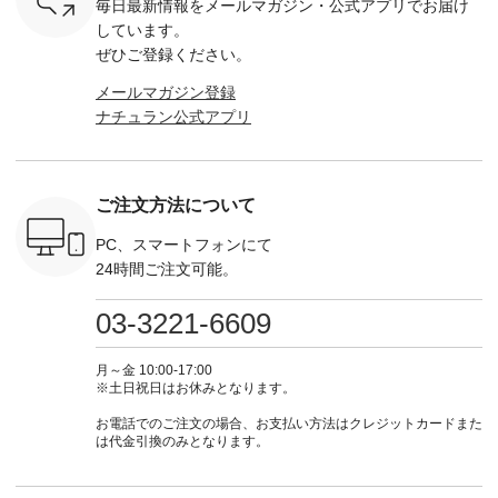
毎日最新情報をメールマガジン・
公式アプリでお届け
Chloe [ 注
グをタップ またはプ
262O-31095 ] ■【慶
263S-27183 ] --------
DLW-263T-3
EMW-
ロフィール
弔両用】大切な日の
--------------------- ▶️
-------------
しています。
] ■松尾
（@natulan_official）
ボタンフレアワンピ
お買い物は写真のタ
-- ▶️ お買い物は写真
ぜひご登録ください。
キャットハ
からどうぞ 「ナチュ
ース ¥18,700（税
グをタップ またはプ
のタグをタ
マグ ¥
ラン」で 注文番号や
込） [ 注文番号：
ロフィール
はプロ
メールマガジン登録
（税込） ・
商品名を検索してみ
KOA-252W-22368 ]
（@natulan_official）
（@natulan
ナチュラン公式アプリ
Noisettes
てくださいね。
■【慶弔両用】大切
からどうぞ 「ナチュ
からどうぞ 「ナ
・Chloe [
#lifewear #fashion
な日のボウタイAラ
ラン」で 注文番号や
ラン」で 
：EMW-
#natulan #今日のコ
インワンピース
商品名を検索してみ
商品名を
------
ーデ #コーディネー
¥18,700（税込） [
てくださいね。
てくだ
--------
ト #ファッション #
注文番号：KOA-
#lifewear #fashion
#lifewear
ご注文方法について
-----------
ナチュラル #日々の
252W-22369 ] -------
#natulan #今日のコ
#natula
がま口
暮らし #暮らしを楽
---------------------- ▶️
ーデ #コーディネー
ーデ #コ
ォレット
しむ #シンプルライ
お買い物は写真のタ
ト #ファッション #
ト #ファ
PC、スマートフォンにて
0（税込） ・
フ #シンプルコーデ
グをタップ またはプ
ナチュラル #日々の
ナチュラル
24時間ご注文可能。
 ・ブルー
#大人女子 #ワンピ
ロフィール
暮らし #暮らしを楽
暮らし #
・ミモザイ
ース #ピンタック #
（@natulan_official）
しむ #シンプルライ
しむ #シ
シルエット
涼やか素材 #夏ワン
からどうぞ 「ナチュ
フ #シンプルコーデ
フ #シン
03-3221-6609
 注文番号：
ピ #夏コーデ
ラン」で 注文番号や
#大人女子 #スカー
#大人女子 
-31607 ]
#andyarn #アンドヤ
商品名を検索してみ
ト #フレアスカート
シャツコー
ミニウォレ
ーン #オリジナルブ
てくださいね。
#チェック柄 #ター
ルシャツ 
月～金 10:00-17:00
790（税込）
ランド #natulan #ナ
#lifewear #fashion
タンチェック #秋色
シャツ #
※土日祝日はお休みとなります。
号：NCO-
チュラン
#natulan #今日のコ
#夏コーデ #Lintu
ャツコーデ
] ■ラテ
#natulan_official.
ーデ #コーディネー
Laulu #リントゥラウ
デ #HEAV
お電話でのご注文の場合、お支払い方法はクレジットカードまた
トート
ト #ファッション #
ル #オリジナルブラ
ブンリー #natulan #
は代金引換のみとなります。
0（税込） [
ナチュラル #日々の
ンド #natulan #ナチ
ナチ
：NCO-
暮らし #暮らしを楽
ュラン
#natulan_of
] ■キー
しむ #シンプルライ
#natulan_official.