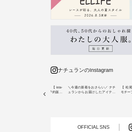
ナチュランのInstagram
素材【
人気カラー再入荷決定！【 ista-
＼今週の新着をおさらい／ ナチ
【 松尾
たりのVネ
ire | よくばりパンツ】予約販売
ュランからお届けしたアイテム
モチーフの
開始 ・ 6月の販売開始とともに
から スタッフが気になるものを
「世界
を大切
大きな反響をいただき、 一部カ
ピックアップ👆 ・ [ This week's
いネコ
blue
ラーは早々に完売となった 15周
NEW ARRIVAL ] // 2026/07/26 -
集。 ナチュランでも人気の
ストが届
年記念のよくばりパンツ。 たく
2026/08/01 // ✨✨ナチュラン15周
「m.
さんのご要望をいただき、 この
年記念✨✨ 8月より、12,000円
「aon
楽しめ
たび待望の再入荷が実現しまし
（税込）以上ご購入いただいた
けで気
。 モ
た。 今回再入荷する10色のカラ
お客様へ 人気イラストレータ
をご紹介します。 -
OFFICIAL SNS
ーを、 改めて詳しくご紹介しま
ー、よしいちひろさん
-------