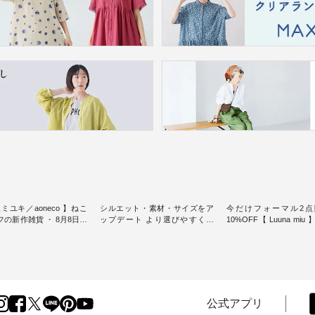
ミユキ／aoneco 】ねこ
シルエット・素材・サイズをア
今だけフォーマル2点
新作雑貨 ・ 8月8日の
ップデート より選びやすく【
10%OFF【 Luuna miu
猫の日」を前に、 愛らし
D*g*y 】別注リブデニムワンピ
用ノーカラージャケット ・ 
モチーフのアイテムを特
ース ・ 心地よく着られるデイリ
纏うだけでほっとする
ーウェアが人気の 「D*g*y」 よ
大切にした フォーマル
m（松尾ミユキ）」と
り、毎年大人気のナチュラン別
ジナルブランド「 Luuna 
eco」から、 持っているだ
注 リブデニムワンピースが登
から、 新たにフォーマ
分が上がる バッグや雑貨
場。 シルエットや素材を見直
ットが仲間入り。 ワンピースと
----------------
し、 さらに魅力的になったアイ
のバランスを考え、 丈
公式アプリ
----- 松尾ミユキ -------------
テムを 詳しくご紹介いたしま
エット、着心地まで丁