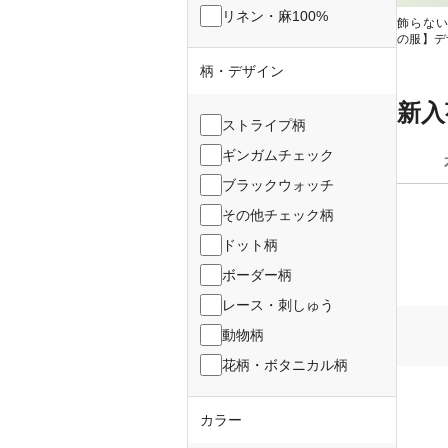
リネン・麻100%
飾らな
の服】デ
柄・デザイン
新入
ストライプ柄
ギンガムチェック
ブラックウォッチ
その他チェック柄
ドット柄
ボーダー柄
レース・刺しゅう
動物柄
花柄・ボタニカル柄
カラー