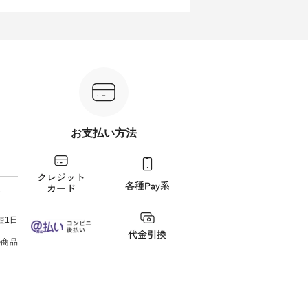
えたアイテムを、 詳しくご紹介
を添えてくれる一枚です。 モデ
ぜひ
ル
します。 モデル身長：164cm ---
ル身長：164cm --------------------
ね。 ＝＝＝＝＝＝＝＝＝＝＝
-------------------------- Lintu Laulu
--------- HEAVENLY ----------------
8/10
---------
----------------------------- ■タータ
------------- ■チェックシャーリン
いリ
ンチェックギャザースカート
グフリルネックプルオーバー
対象の
ケット
¥9,900（税込） ・レッド系 ・グ
¥12,650（税込） ・ホワイト×ブ
計5,
注文番号：
リーン系 [ 注文番号：MTO-
ラック ・ネイビー ・オフ [ 注文
使え
263S-27183 ] -----------------------
番号：DLW-263T-30714 ] --------
プレゼ
フレアワ
------ ▶️ お買い物は写真のタグを
--------------------- ▶️ お買い物は
＝＝＝＝ ▼今週の「
 [ 注文
タップ またはプロフィール
写真のタグをタップ またはプロ
ーディ
【慶
（@natulan_official）からどうぞ
フィール（@natulan_official）か
もっ
タイAラ
「ナチュラン」で 注文番号や商
らどうぞ 「ナチュラン」で 注文
パンツ
お支払い方法
00（税
品名を検索してみてください
番号や商品名を検索してみてく
・コー
252W-
ね。 #lifewear #fashion #natulan
ださいね。 #lifewear #fashion
号：IIR-262
#今日のコーデ #コーディネート
#natulan #今日のコーデ #コーデ
------
グをタッ
#ファッション #ナチュラル #
ィネート #ファッション #ナチュ
/ 身長155cm
ィール
日々の暮らし #暮らしを楽しむ #
ラル #日々の暮らし #暮らしを楽
ト 上
料
）からどうぞ
シンプルライフ #シンプルコー
しむ #シンプルライフ #シンプル
いの
番号や商
デ #大人女子 #スカート #フレア
コーデ #大人女子 #シャツ #シャ
す。 
ださい
スカート #チェック柄 #タータン
ツコーデ #フリルシャツ #チェッ
く過ご
短1日
チェック #秋色 #夏コーデ #Lintu
クシャツ #チェックシャツコー
の組
ィネート
Laulu #リントゥラウル #オリジ
デ #夏コーデ #HEAVENLY #ヘブ
で、 
の商品
ラル #
ナルブランド #natulan #ナチュ
ンリー #natulan #ナチュラン
ブラ
しむ #
ラン #natulan_official.
#natulan_official.
みました。 ------------
プルコー
--- 
 #ブラ
▼スタ
ト #ワ
ゴム
miu #
ので、