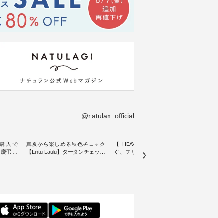
@natulan_official
購入で
真夏から楽しめる秋色チェック
【 HEAVENLY 】軽やかに華や
今週
 】慶弔両
【Lintu Laulu】タータンチェック
ぐ、フリルネックプルオーバー
ト」👖 ナチュランスタッフ
身に
ギャザースカート ・ ゆったりと
・ 天然素材を生かしたナチュラ
アル
着心地を
した着心地の大人の日常着を提
ルスタイルで人気の
します♪ 今回は、8/
服のオリ
案する、 ナチュランオリジナル
「HEAVENLY」から、 新作プル
し、 
miu 」
ブランド「 Lintu Laulu 」から、
オーバーが届きました。 ほんの
いる大
ルジャケ
季節をまたいで穿けるチェック
り透け感のある涼やかな生地
記念ア
スカートが新登場。 真夏にうれ
に、 ふんわりとしたフリルをあ
ネンの
感やシル
しい涼やかさと、 秋を先取りで
しらった襟元が印象的。 シンプ
ッフが
寧に設
きる落ち着いた色合いを兼ね備
ルな装いに、 さりげない華やぎ
ごと