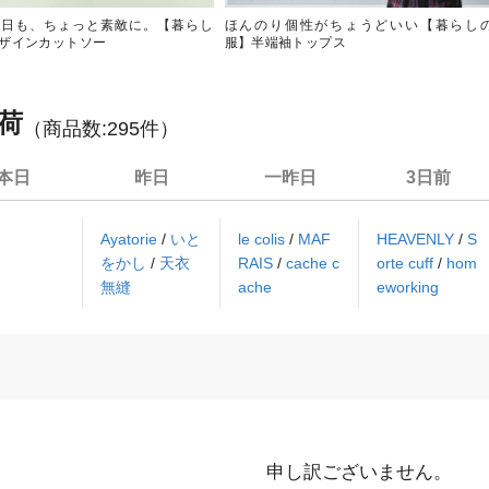
い日も、ちょっと素敵に。【暮らし
ほんのり個性がちょうどいい【暮らし
ザインカットソー
服】半端袖トップス
荷
（商品数:
295
件）
本日
昨日
一昨日
3日前
Ayatorie
/
いと
le colis
/
MAF
HEAVENLY
/
S
をかし
/
天衣
RAIS
/
cache c
orte cuff
/
hom
無縫
ache
eworking
申し訳ございません。
