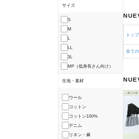
サイズ
NUE
S
M
トップス
L
LL
全ての
3L
MP（低身長さん向け）
NUE
生地・素材
ウール
コットン
コットン100%
デニム
リネン・麻