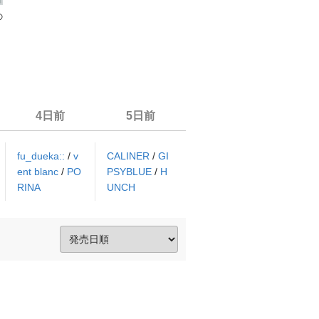
の
4日前
5日前
fu_dueka::
/
v
CALINER
/
GI
ent blanc
/
PO
PSYBLUE
/
H
RINA
UNCH