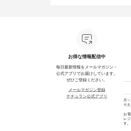
--------
す。 限定カラーを手に入れられ
（@chocochop2）描き下ろし
--------------
る今だけのチャンス、 ぜひこの
【第2弾】レモン柄コットンバッ
ーバッ
50（税
機会をお見逃しなく！ ▼今回再
グをプレゼント中です💓 8月に
Momo ・
 [ 注
入荷したカラー（計10色） ・コ
なりました☀ 旅行や帰省、レジ
注文番号：
--
ーヒー ・トマト ・セサミ ・モ
ャーなど楽しい予定を計画され
松尾ミ
モ ・グリーンティー ・スミレ
ている方も多いかと思います🌿
ップ ¥1
はプロ
・クロマメ ・レモン ・ブルーベ
今週は、暑さ本番のこれからに
・Pepp
ial）か
リー ・ラズベリー -----------------
ぴったりな 涼し気なセットアッ
EMW-262A
------------ ista-ire ------------------
プやワンピース、ブラウスなど
キ キ
みてく
----------- ■もっと選べるリネン
が新登場！ そして、大人気「よ
¥1,6
のよくばりパンツ ¥9,900（税
くばりパンツ」予約販売がスタ
Noiset
 #コーデ
込） [ 注文番号：IIR-262P-
ートしています♪ お見逃しな
文番号：EM
お得な情報配信中
#ナチュ
29223 ] -----------------------------
く！ ----------------------------- 今
--------
らしを楽
▶️ お買い物は写真のタグをタッ
週のご紹介アイテム ---------------
------------
毎日最新情報をメールマガジン・
シンプル
プ またはプロフィール
-------------- ＜1枚目右・2枚目＞
グウォレ
 #リネ
（@natulan_official）からどうぞ
■ista-ire もっと選べるリネンの
・グレ
公式アプリでお届けしています。
Vネック
「ナチュラン」で 注文番号や商
よくばりパンツ ¥9,900（税込）
・ミモ
ぜひご登録ください。
#ブルーウ
品名を検索してみてください
[ 注文番号：IIR-262P-29223 ] ＜
ブルー 
ね。 #lifewear #fashion #natulan
1枚目左・3～4枚目＞ ■so コッ
31607 ] ■がま口 ミニウォレッ
メールマガジン登録
#今日のコーデ #コーディネート
トンリネンパナマクロス
¥9,7
ナチュラン公式アプリ
#ファッション #ナチュラル #
2wayTラインブラウス
NCO-242C
月～金
日々の暮らし #暮らしを楽しむ #
¥7,590（税込） [ 注文番号：
ート ¥
※土
シンプルライフ #シンプルコー
CSO-263T-31348 ] コットンリネ
号：NCO-2
デ #大人女子 #パンツ #リネンパ
ンパナマクロス イージーテー
バー ¥
お電
ンツ #よくばりパンツ #テーパー
パードパンツ ¥7,590（税込） [
号：NCO-222
レジ
ドパンツ #限定カラー #再入荷
注文番号：CSO-263P-31349 ] ＜
-------------
す。
#15周年記念 #夏コーデ #ista-ire
5～6枚目＞ ■&yarn ピンタック
真のタ
#イスタイーレ #別注 #natulan #
ワンピース ¥12,900（税込） [ 注
ィール（@