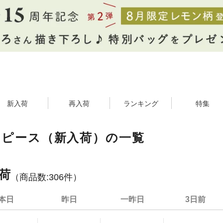
新入荷
再入荷
ランキング
特集
ンピース（新入荷）の一覧
荷
（商品数:
306
件）
本日
昨日
一昨日
3日前