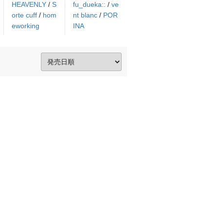
HEAVENLY
/
S
fu_dueka::
/
ve
orte cuff
/
hom
nt blanc
/
POR
eworking
INA
。