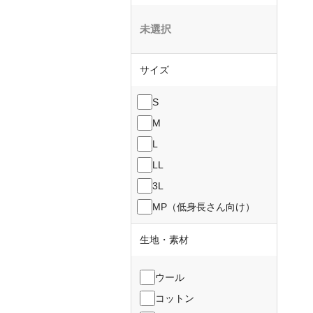
未選択
サイズ
S
M
L
LL
3L
MP（低身長さん向け）
生地・素材
ウール
コットン