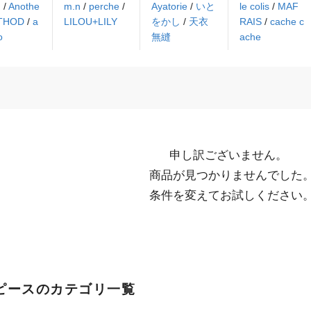
N
/
Anothe
m.n
/
perche
/
Ayatorie
/
いと
le colis
/
MAF
ETHOD
/
a
LILOU+LILY
をかし
/
天衣
RAIS
/
cache c
o
無縫
ache
申し訳ございません。

  商品が見つかりませんでした。

  条件を変えてお試しください
ピースのカテゴリ一覧