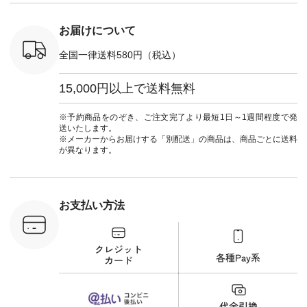
ツ #よく
イージーテーパード
しむ #シ
 #テーパ
パンツ ¥7,590（税
フ #シン
 #限定カ
込） [ 注文番号：
#大人女子
お届けについて
荷 #15周
CSO-263P-31349 ]
マル #ブ
#夏コーデ
＜5～6枚目＞
ーマル #
全国一律送料580円（税込）
re #イスタイ
■&yarn ピンタック
#ワンピー
#natulan
ワンピース
葬祭 #Luu
ュラン
¥12,900（税込） [
ウナミウ 
15,000円以上で送料無料
ficial.
注文番号：MTO-
ルブランド #natu
263W-29752 ] ＜7～
#ナチ
8枚目＞ ■UNPLE ボ
#natulan_of
※予約商品をのぞき、ご注文完了より最短1日～1週間程度で発
ールカーゴイージー
送いたします。
パンツ ¥11,550（税
※メーカーからお届けする「別配送」の商品は、商品ごとに送料
込） [ 注文番号：
が異なります。
UNL-254P-18377 ]
＜9枚目＞ ■Lintu
Laulu 立体フラワー
刺繍ブラウス
¥8,800（税込） [ 注
お支払い方法
文番号：YCC-263T-
30689 ] ---------------
-------------- ▶️商品詳
細やお買い物は写真
のタグをタップ また
はプロフィール
（@natulan_official）
から 「ナチュラン」
のサイトにアクセス