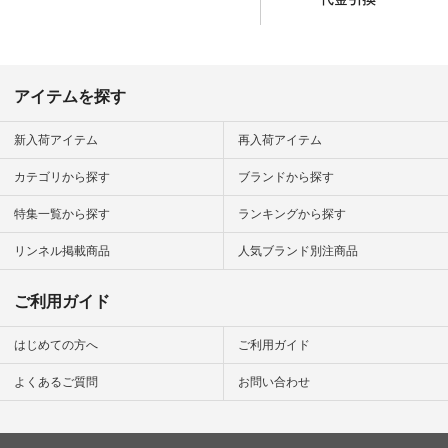
して 注文番号や商品
名を検索してみてく
ださいね。 #lifewear
#fashion #natulan #
今日のコーデ #コー
ディネート #ファッ
アイテムを探す
ション #ナチュラル
#ナチュラン #日々
の暮らし #暮らしを
新入荷アイテム
再入荷アイテム
楽しむ #シンプルラ
イフ #シンプルコー
カテゴリから探す
ブランドから探す
デ #大人女子 #夏コ
ーデ #真夏コーデ #
特集一覧から探す
ランキングから探す
暑さ対策 #コーデ #
リネン
#natulan_official.
リンネル掲載商品
人気ブランド別注商品
ご利用ガイド
はじめての方へ
ご利用ガイド
よくあるご質問
お問い合わせ