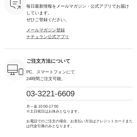
ルーベリー
思います🌿 今週は、
GRE-263T-30614 ] -
---------------------- ▶️
注文番号
毎日最新情報をメールマガジン・
公式アプリでお届け
----
暑さ本番のこれから
-------------------------
お買い物は写真のタ
262O-31095 
--------
にぴったりな 涼し気
--- ▶️ お買い物は写
グをタップ またはプ
弔両用】
しています。
-------------
なセットアップやワ
真のタグをタップ ま
ロフィール
ボタンフ
ぜひご登録ください。
っと
ンピース、ブラウス
たはプロフィール
（@natulan_official）
ース ¥18
ネンのよく
などが新登場！ そし
（@natulan_official）
からどうぞ 「ナチュ
込） [ 
メールマガジン登録
パンツ
て、大人気「よくば
からどうぞ 「ナチュ
ラン」で 注文番号や
KOA-252W
ナチュラン公式アプリ
込） [ 注
りパンツ」予約販売
ラン」で 注文番号や
商品名を検索してみ
■【慶弔
R-262P-
がスタートしていま
商品名を検索してみ
てくださいね。
な日のボ
す♪ お見逃しなく！
てくださいね。
#lifewear #fashion
インワ
 お買
-------------------------
#lifewear #fashion
#natulan #今日のコ
¥18,70
真のタグを
---- 今週のご紹介ア
#natulan #今日のコ
ーデ #コーディネー
注文番号
ご注文方法について
たはプロフ
イテム ----------------
ーデ #コーディネー
ト #ファッション #
252W-22369 ] -
ール
------------- ＜1枚目
ト #ファッション #
ナチュラル #日々の
--------------
_official）
右・2枚目＞ ■ista-
ナチュラル #日々の
暮らし #暮らしを楽
お買い物
PC、スマートフォンにて
チュ
ire もっと選べるリ
暮らし #暮らしを楽
しむ #シンプルライ
グをタップ
24時間ご注文可能。
注文番号や
ネンのよくばりパン
しむ #シンプルライ
フ #シンプルコーデ
ロフ
検索してみ
ツ ¥9,900（税込） [
フ #シンプルコーデ
#大人女子 #ワンピ
（@natulan
さいね。
注文番号：IIR-262P-
#大人女子 #カーデ
ース #デニム #デニ
からどうぞ 「ナ
03-3221-6609
 #fashion
29223 ] ＜1枚目左・
ィガン #羽織り #シ
ムワンピ #別注 #夏
ラン」で 
n #今日のコ
3～4枚目＞ ■so コ
アーカーデ #コット
コーデ #D*g*y #ディ
商品名を
ーディネー
ットンリネンパナマ
ン #夏の羽織 #夏コ
ージーワイ #natulan
てくだ
月～金 10:00-17:00
ッション #
クロス 2wayTライ
ーデ #andyarn #アン
#ナチュラン
#lifewear
※土日祝日はお休みとなります。
 #日々の
ンブラウス
ドヤーン #オリジナ
#natulan_official.
#natula
暮らしを楽
¥7,590（税込） [ 注
ルブランド #natulan
ーデ #コ
お電話でのご注文の場合、お支払い方法はクレジットカードまた
ンプルライ
文番号：CSO-263T-
#ナチュラン
ト #ファ
は代金引換のみとなります。
プルコーデ
31348 ] コットンリ
#natulan_official.
ナチュラル
#パンツ #
ネンパナマクロス
暮らし #