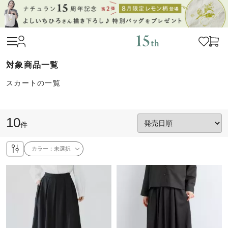
スカートの一覧
10
件
カラー：
未選択