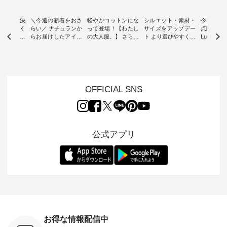
ー再入荷決
＼今週の新着をおさ
軽やかコットンにな
シルエット・素材・
今だけフ
-ire | よく
らい／ ナチュランか
って登場！【わたし
サイズをアップデー
点購入で1
ツ】予約販
らお届けしたアイテ
の大人服。】 さらり
ト より選びやすく【
Luuna m
ムから スタッフが気
と涼し気なシアーカ
D*g*y 】別注リブデ
用ノーカ
もに大きな
になるものをピック
ーディガン ・ 人気
ニムワンピース ・
ット ・ 身に纏うだ
だき、 一
アップ👆 ・ [ This
のシアーカーディガ
心地よく着られるデ
けでほっ
は早々に完
week's NEW
ンが軽くて、 お手入
イリーウェアが人気
地を大切に
 15周年
ARRIVAL ] //
れも簡単なコットン
の 「D*g*y」 より、
ーマル服
くばりパン
2026/07/26 -
素材になりました。
毎年大人気のナチュ
ルブランド「
OFFICIAL SNS
2026/08/01 // ✨✨ナ
ほんのり透ける生地
ラン別注 リブデニム
miu 」か
き、 この
チュラン15周年記念
が、女性らしさを演
ワンピースが登場。
フォーマ
の再入荷が
✨✨ 8月より、
出し、 羽織るだけで
シルエットや素材を
トが仲間入り
。 今回
12,000円（税込）以
今年らしい装いに。
見直し、 さらに魅力
ピースと
10色のカ
上ご購入いただいた
レイヤードスタイル
的になったアイテム
を考え、 
公式アプリ
改めて詳し
お客様へ 人気イラス
が楽しめて、 季節の
を 詳しくご紹介いた
エット、
ます。 限
トレーター、よしい
変わり目に重宝する
します。 モデル身
丁寧に設計。 
を手に入れ
ちひろさん
アイテムです。 モデ
長：164cm / 着用サ
日を心地
だけのチャ
（@chocochop2）
ル身長：168cm -----
イズ：PLUS ---------
る一着に
ひこの機会
描き下ろし 【第2
------------------------
--------------------
た。 モデル身長：
なく！ ▼
弾】レモン柄コット
&yarn -----------------
D*g*y -----------------
164cm ----------------
荷したカラ
ンバッグをプレゼン
------------ ■コットン
------------ ■リブ使い
---------
色） ・コ
ト中です💓 8月にな
シアーVネックカー
デニムワンピース
miu --------
トマト ・
りました☀ 旅行や帰
ディガン ¥7,500（税
¥9,680（税込） ・ネ
--------- ■【慶弔両
モモ ・グ
省、レジャーなど楽
込） ・スモークブル
イビー ・ブラック [
用】ノー
ー ・スミ
しい予定を計画され
ー ・ブラック ・ネ
注文番号：DCO-
ーマルジ
お得な情報配信中
マメ ・レ
ている方も多いかと
イビー [ 注文番号：
264W-30707 ] -------
¥16,50