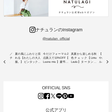
ナチュランのInstagram
@natulan_official
ミユキ／
夏の風にふわりと揺
今だけフォーマル2
真夏から楽しめる秋
【 HEAV
 】ねこモチ
れる【わたしの大人
点購入で10%OFF【
色チェック【Lintu
やかに華
雑貨 ・ 8
服。】 ピンタックワ
Luuna miu 】慶弔両
Laulu】タータンチ
ルネック
「世界猫の
ンピース ・ 軽やか
用ノーカラージャケ
ェックギャザースカ
ー ・ 天然素材を生
、 愛らし
なワンピーススタイ
ット ・ 身に纏うだ
ート ・ ゆったりと
かしたナ
チーフのア
ルを楽しめるのは、
けでほっとする着心
した着心地の大人の
タイル
。 ナチ
夏のおしゃれの醍醐
地を大切にした フォ
日常着を提案する、
「HEAV
も人気の
味。 今回ご紹介する
ーマル服のオリジナ
ナチュランオリジナ
ら、 新作
（松尾ミユ
のは 袖を通すだけで
ルブランド「 Luuna
ルブランド「 Lintu
ーが届きま
OFFICIAL SNS
」と
ちょっとひんやり、
miu 」から、 新たに
Laulu 」から、 季節
んのり透
co」から、
見た目にも涼し気な
フォーマルジャケッ
をまたいで穿けるチ
涼やかな生
るだけで気
ワンピース。 日常か
トが仲間入り。 ワン
ェックスカートが新
んわりと
 バッグや
ら夏休みのお出かけ
ピースとのバランス
登場。 真夏にうれし
をあしら
紹介しま
まで、 暑い夏にぴっ
を考え、 丈感やシル
い涼やかさと、 秋を
印象的。 
公式アプリ
たりの新作です。 モ
エット、着心地まで
先取りできる落ち着
装いに、 