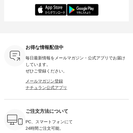
-- 松尾ミユキ
デル身長：168cm --
丁寧に設計。 特別な
いた色合いを兼ね備
華やぎを
------------
-------------------------
日を心地よく過ごせ
えたアイテムを、 詳
る一枚です。 
-- &yarn --------------
る一着に仕上げまし
しくご紹介します。
身長：164cm ---
バッグ
--------------- ■ピン
た。 モデル身長：
モデル身長：164cm
-------------
（税込） ・
タックワンピース
164cm ----------------
-------------------------
HEAVENLY -
・Leo ・
¥12,900（税込） ・
------------- Luuna
---- Lintu Laulu -------
-------------
ella [ 注文
ホワイト ・スモーク
miu --------------------
---------------------- ■
ェックシ
-263B-
ブルー ・ネイビー [
--------- ■【慶弔両
タータンチェックギ
フリルネ
注文番号：MTO-
用】ノーカラーフォ
ャザースカート
ーバー ¥1
ットヘアク
263W-29752 ] -------
ーマルジャケット
¥9,900（税込） ・レ
込） ・ホ
お得な情報配信中
,320（税
---------------------- ▶️
¥16,500（税込） [
ッド系 ・グリーン系
ラック 
settes ・
お買い物は写真のタ
注文番号：KOA-
[ 注文番号：MTO-
・オフ [
毎日最新情報をメールマガジン・
公式アプリでお届け
Chloe [ 注
グをタップ またはプ
262O-31095 ] ■【慶
263S-27183 ] --------
DLW-263T-3
EMW-
ロフィール
弔両用】大切な日の
--------------------- ▶️
-------------
しています。
] ■松尾
（@natulan_official）
ボタンフレアワンピ
お買い物は写真のタ
-- ▶️ お買い物は写真
ぜひご登録ください。
キャットハ
からどうぞ 「ナチュ
ース ¥18,700（税
グをタップ またはプ
のタグをタ
マグ ¥
ラン」で 注文番号や
込） [ 注文番号：
ロフィール
はプロ
メールマガジン登録
（税込） ・
商品名を検索してみ
KOA-252W-22368 ]
（@natulan_official）
（@natulan
ナチュラン公式アプリ
Noisettes
てくださいね。
■【慶弔両用】大切
からどうぞ 「ナチュ
からどうぞ 「ナ
・Chloe [
#lifewear #fashion
な日のボウタイAラ
ラン」で 注文番号や
ラン」で 
：EMW-
#natulan #今日のコ
インワンピース
商品名を検索してみ
商品名を
------
ーデ #コーディネー
¥18,700（税込） [
てくださいね。
てくだ
--------
ト #ファッション #
注文番号：KOA-
#lifewear #fashion
#lifewear
ご注文方法について
-----------
ナチュラル #日々の
252W-22369 ] -------
#natulan #今日のコ
#natula
がま口
暮らし #暮らしを楽
---------------------- ▶️
ーデ #コーディネー
ーデ #コ
ォレット
しむ #シンプルライ
お買い物は写真のタ
ト #ファッション #
ト #ファ
PC、スマートフォンにて
0（税込） ・
フ #シンプルコーデ
グをタップ またはプ
ナチュラル #日々の
ナチュラル
24時間ご注文可能。
 ・ブルー
#大人女子 #ワンピ
ロフィール
暮らし #暮らしを楽
暮らし #