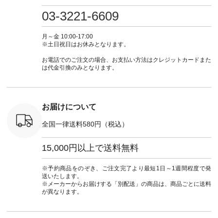
・ミモザイ
ース #ピンタック #
（@natulan_official）
しむ #シンプルライ
しむ #シ
シルエット
涼やか素材 #夏ワン
からどうぞ 「ナチュ
フ #シンプルコーデ
フ #シン
03-3221-6609
 注文番号：
ピ #夏コーデ
ラン」で 注文番号や
#大人女子 #スカー
#大人女子 
-31607 ]
#andyarn #アンドヤ
商品名を検索してみ
ト #フレアスカート
シャツコー
ミニウォレ
ーン #オリジナルブ
てくださいね。
#チェック柄 #ター
ルシャツ 
月～金 10:00-17:00
790（税込）
ランド #natulan #ナ
#lifewear #fashion
タンチェック #秋色
シャツ #
※土日祝日はお休みとなります。
号：NCO-
チュラン
#natulan #今日のコ
#夏コーデ #Lintu
ャツコーデ
] ■ラテ
#natulan_official.
ーデ #コーディネー
Laulu #リントゥラウ
デ #HEAV
お電話でのご注文の場合、お支払い方法はクレジットカードまた
トート
ト #ファッション #
ル #オリジナルブラ
ブンリー #natulan #
は代金引換のみとなります。
0（税込） [
ナチュラル #日々の
ンド #natulan #ナチ
ナチ
：NCO-
暮らし #暮らしを楽
ュラン
#natulan_of
] ■キー
しむ #シンプルライ
#natulan_official.
,970（税
フ #シンプルコーデ
注文番号：
#大人女子 #フォー
お届けについて
00150 ] -
マル #ブラックフォ
------------
ーマル #ジャケット
全国一律送料580円（税込）
#ワンピース #冠婚
タップ ま
葬祭 #Luunamiu #ル
フィール
ウナミウ #オリジナ
15,000円以上で送料無料
_official）
ルブランド #natulan
チュ
#ナチュラン
注文番号や
#natulan_official.
※予約商品をのぞき、ご注文完了より最短1日～1週間程度で発
検索してみ
送いたします。
さいね。
※メーカーからお届けする「別配送」の商品は、商品ごとに送料
 #fashion
が異なります。
n #今日のコ
ーディネー
ッション #