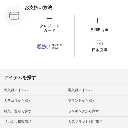
 #日々の
暮らしを楽
お支払い方法
ンプルライ
プルコーデ
#猫 #猫グ
界猫の日 #
財布 #ポー
カップ #猫
松尾ミユキ
o #アオネコ
n #ナチュラ
official.
アイテムを探す
新入荷アイテム
再入荷アイテム
カテゴリから探す
ブランドから探す
特集一覧から探す
ランキングから探す
リンネル掲載商品
人気ブランド別注商品