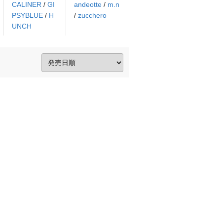
CALINER
/
GI
andeotte
/
m.n
PSYBLUE
/
H
/
zucchero
UNCH
。