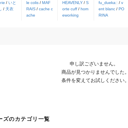
rie
/
いと
le colis
/
MAF
HEAVENLY
/
S
fu_dueka::
/
v
し
/
天衣
RAIS
/
cache c
orte cuff
/
hom
ent blanc
/
PO
ache
eworking
RINA
申し訳ございません。

  商品が見つかりませんでした。

  条件を変えてお試しください
ーズのカテゴリ一覧