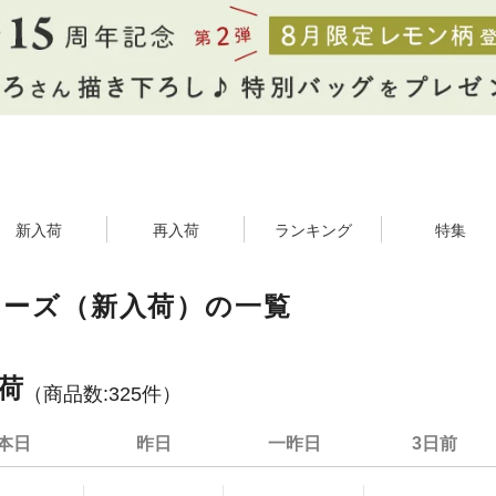
新入荷
再入荷
ランキング
特集
ューズ（新入荷）の一覧
荷
（商品数:
325
件）
本日
昨日
一昨日
3日前