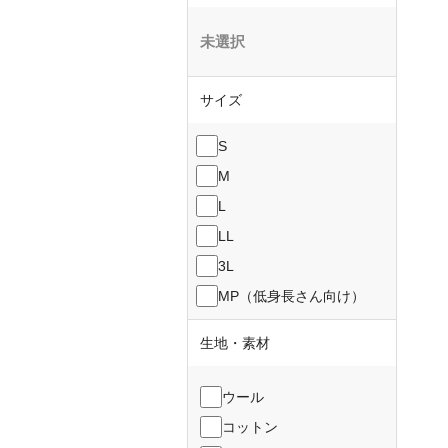
未選択
サイズ
S
M
L
LL
3L
MP（低身長さん向け）
生地・素材
ウール
コットン