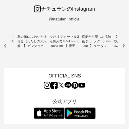
ナチュランのInstagram
@natulan_official
ミユキ／
夏の風にふわりと揺
今だけフォーマル2
真夏から楽しめる秋
【 HEAV
 】ねこモチ
れる【わたしの大人
点購入で10%OFF【
色チェック【Lintu
やかに華
雑貨 ・ 8
服。】 ピンタックワ
Luuna miu 】慶弔両
Laulu】タータンチ
ルネック
「世界猫の
ンピース ・ 軽やか
用ノーカラージャケ
ェックギャザースカ
ー ・ 天然素材を生
、 愛らし
なワンピーススタイ
ット ・ 身に纏うだ
ート ・ ゆったりと
かしたナ
チーフのア
ルを楽しめるのは、
けでほっとする着心
した着心地の大人の
タイル
。 ナチ
夏のおしゃれの醍醐
地を大切にした フォ
日常着を提案する、
「HEAV
も人気の
味。 今回ご紹介する
ーマル服のオリジナ
ナチュランオリジナ
ら、 新作
（松尾ミユ
のは 袖を通すだけで
ルブランド「 Luuna
ルブランド「 Lintu
ーが届きま
OFFICIAL SNS
」と
ちょっとひんやり、
miu 」から、 新たに
Laulu 」から、 季節
んのり透
co」から、
見た目にも涼し気な
フォーマルジャケッ
をまたいで穿けるチ
涼やかな生
るだけで気
ワンピース。 日常か
トが仲間入り。 ワン
ェックスカートが新
んわりと
 バッグや
ら夏休みのお出かけ
ピースとのバランス
登場。 真夏にうれし
をあしら
紹介しま
まで、 暑い夏にぴっ
を考え、 丈感やシル
い涼やかさと、 秋を
印象的。 
公式アプリ
たりの新作です。 モ
エット、着心地まで
先取りできる落ち着
装いに、 
-- 松尾ミユキ
デル身長：168cm --
丁寧に設計。 特別な
いた色合いを兼ね備
華やぎを
------------
-------------------------
日を心地よく過ごせ
えたアイテムを、 詳
る一枚です。 
-- &yarn --------------
る一着に仕上げまし
しくご紹介します。
身長：164cm ---
バッグ
--------------- ■ピン
た。 モデル身長：
モデル身長：164cm
-------------
（税込） ・
タックワンピース
164cm ----------------
-------------------------
HEAVENLY -
・Leo ・
¥12,900（税込） ・
------------- Luuna
---- Lintu Laulu -------
-------------