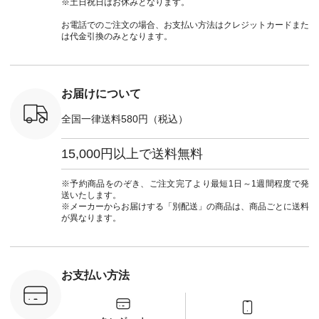
※土日祝日はお休みとなります。
号：NCO-
チュラン
#natulan #今日のコ
#夏コーデ #Lintu
ャツコーデ
] ■ラテ
#natulan_official.
ーデ #コーディネー
Laulu #リントゥラウ
デ #HEAV
お電話でのご注文の場合、お支払い方法はクレジットカードまた
トート
ト #ファッション #
ル #オリジナルブラ
ブンリー #natulan #
は代金引換のみとなります。
0（税込） [
ナチュラル #日々の
ンド #natulan #ナチ
ナチ
：NCO-
暮らし #暮らしを楽
ュラン
#natulan_of
] ■キー
しむ #シンプルライ
#natulan_official.
,970（税
フ #シンプルコーデ
注文番号：
#大人女子 #フォー
お届けについて
00150 ] -
マル #ブラックフォ
------------
ーマル #ジャケット
全国一律送料580円（税込）
#ワンピース #冠婚
タップ ま
葬祭 #Luunamiu #ル
フィール
ウナミウ #オリジナ
15,000円以上で送料無料
_official）
ルブランド #natulan
チュ
#ナチュラン
注文番号や
#natulan_official.
※予約商品をのぞき、ご注文完了より最短1日～1週間程度で発
検索してみ
送いたします。
さいね。
※メーカーからお届けする「別配送」の商品は、商品ごとに送料
 #fashion
が異なります。
n #今日のコ
ーディネー
ッション #
 #日々の
暮らしを楽
お支払い方法
ンプルライ
プルコーデ
#猫 #猫グ
界猫の日 #