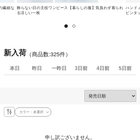
気の繊細な
飾らない日の主役ワンピース【暮らしの服】気負わず着られ
ハンドメ
る涼しい一枚
ピンタ
新入荷
（商品数:
325
件）
本日
昨日
一昨日
3日前
4日前
5日前
カラー：
未選択
申し訳ございません。
