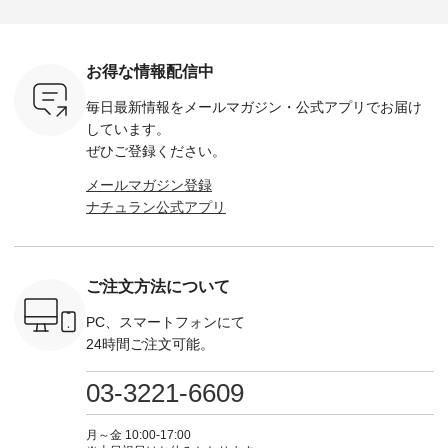
ella [ 注文
ホワイト ・スモーク
miu --------------------
---------------------- ■
ェックシ
-263B-
ブルー ・ネイビー [
--------- ■【慶弔両
タータンチェックギ
フリルネ
注文番号：MTO-
用】ノーカラーフォ
ャザースカート
ーバー ¥1
ットヘアク
263W-29752 ] -------
ーマルジャケット
¥9,900（税込） ・レ
込） ・ホ
お得な情報配信中
,320（税
---------------------- ▶️
¥16,500（税込） [
ッド系 ・グリーン系
ラック 
settes ・
お買い物は写真のタ
注文番号：KOA-
[ 注文番号：MTO-
・オフ [
毎日最新情報をメールマガジン・
公式アプリでお届け
Chloe [ 注
グをタップ またはプ
262O-31095 ] ■【慶
263S-27183 ] --------
DLW-263T-3
EMW-
ロフィール
弔両用】大切な日の
--------------------- ▶️
-------------
しています。
] ■松尾
（@natulan_official）
ボタンフレアワンピ
お買い物は写真のタ
-- ▶️ お買い物は写真
ぜひご登録ください。
キャットハ
からどうぞ 「ナチュ
ース ¥18,700（税
グをタップ またはプ
のタグをタ
マグ ¥
ラン」で 注文番号や
込） [ 注文番号：
ロフィール
はプロ
メールマガジン登録
（税込） ・
商品名を検索してみ
KOA-252W-22368 ]
（@natulan_official）
（@natulan
ナチュラン公式アプリ
Noisettes
てくださいね。
■【慶弔両用】大切
からどうぞ 「ナチュ
からどうぞ 「ナ
・Chloe [
#lifewear #fashion
な日のボウタイAラ
ラン」で 注文番号や
ラン」で 
：EMW-
#natulan #今日のコ
インワンピース
商品名を検索してみ
商品名を
------
ーデ #コーディネー
¥18,700（税込） [
てくださいね。
てくだ
--------
ト #ファッション #
注文番号：KOA-
#lifewear #fashion
#lifewear
ご注文方法について
-----------
ナチュラル #日々の
252W-22369 ] -------
#natulan #今日のコ
#natula
がま口
暮らし #暮らしを楽
---------------------- ▶️
ーデ #コーディネー
ーデ #コ
ォレット
しむ #シンプルライ
お買い物は写真のタ
ト #ファッション #
ト #ファ
PC、スマートフォンにて
0（税込） ・
フ #シンプルコーデ
グをタップ またはプ
ナチュラル #日々の
ナチュラル
24時間ご注文可能。
 ・ブルー
#大人女子 #ワンピ
ロフィール
暮らし #暮らしを楽
暮らし #
・ミモザイ
ース #ピンタック #
（@natulan_official）
しむ #シンプルライ
しむ #シ
シルエット
涼やか素材 #夏ワン
からどうぞ 「ナチュ
フ #シンプルコーデ
フ #シン
03-3221-6609
 注文番号：
ピ #夏コーデ
ラン」で 注文番号や
#大人女子 #スカー
#大人女子 
-31607 ]
#andyarn #アンドヤ
商品名を検索してみ
ト #フレアスカート
シャツコー
ミニウォレ
ーン #オリジナルブ
てくださいね。
#チェック柄 #ター
ルシャツ 
月～金 10:00-17:00
790（税込）
ランド #natulan #ナ
#lifewear #fashion
タンチェック #秋色
シャツ #