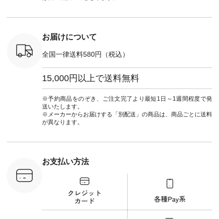
プルコーデ
31348 ] コットンリ
#natulan_official.
ナチュラル
#パンツ #
ネンパナマクロス
暮らし #
ツ #よく
イージーテーパード
しむ #シ
 #テーパ
パンツ ¥7,590（税
フ #シン
 #限定カ
込） [ 注文番号：
#大人女子
お届けについて
荷 #15周
CSO-263P-31349 ]
マル #ブ
#夏コーデ
＜5～6枚目＞
ーマル #
全国一律送料580円（税込）
re #イスタイ
■&yarn ピンタック
#ワンピー
#natulan
ワンピース
葬祭 #Luu
ュラン
¥12,900（税込） [
ウナミウ 
15,000円以上で送料無料
ficial.
注文番号：MTO-
ルブランド #natu
263W-29752 ] ＜7～
#ナチ
8枚目＞ ■UNPLE ボ
#natulan_of
※予約商品をのぞき、ご注文完了より最短1日～1週間程度で発
ールカーゴイージー
送いたします。
パンツ ¥11,550（税
※メーカーからお届けする「別配送」の商品は、商品ごとに送料
込） [ 注文番号：
が異なります。
UNL-254P-18377 ]
＜9枚目＞ ■Lintu
Laulu 立体フラワー
刺繍ブラウス
¥8,800（税込） [ 注
お支払い方法
文番号：YCC-263T-
30689 ] ---------------
-------------- ▶️商品詳
細やお買い物は写真
のタグをタップ また
はプロフィール
（@natulan_official）