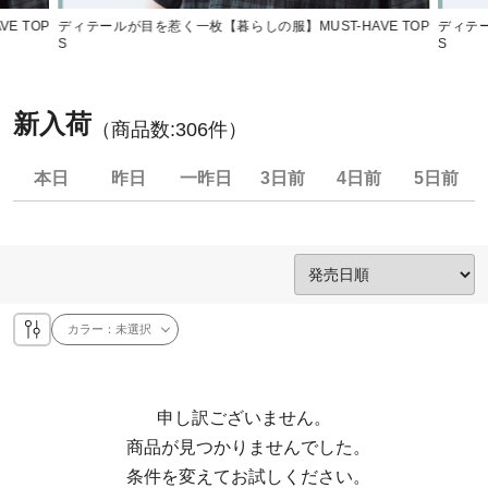
E TOP
ディテールが目を惹く一枚【暮らしの服】MUST-HAVE TOP
ディテー
S
S
新入荷
（商品数:
306
件）
本日
昨日
一昨日
3日前
4日前
5日前
カラー：
未選択
申し訳ございません。

  商品が見つかりませんでした。

  条件を変えてお試しください。