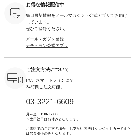
ー ・スミ
しい予定を計画され
ー ・ブラック ・ネ
注文番号：DCO-
ーマルジ
お得な情報配信中
マメ ・レ
ている方も多いかと
イビー [ 注文番号：
264W-30707 ] -------
¥16,50
ルーベリー
思います🌿 今週は、
GRE-263T-30614 ] -
---------------------- ▶️
注文番号
毎日最新情報をメールマガジン・
公式アプリでお届け
----
暑さ本番のこれから
-------------------------
お買い物は写真のタ
262O-31095 
--------
にぴったりな 涼し気
--- ▶️ お買い物は写
グをタップ またはプ
弔両用】
しています。
-------------
なセットアップやワ
真のタグをタップ ま
ロフィール
ボタンフ
ぜひご登録ください。
っと
ンピース、ブラウス
たはプロフィール
（@natulan_official）
ース ¥18
ネンのよく
などが新登場！ そし
（@natulan_official）
からどうぞ 「ナチュ
込） [ 
メールマガジン登録
パンツ
て、大人気「よくば
からどうぞ 「ナチュ
ラン」で 注文番号や
KOA-252W
ナチュラン公式アプリ
込） [ 注
りパンツ」予約販売
ラン」で 注文番号や
商品名を検索してみ
■【慶弔
R-262P-
がスタートしていま
商品名を検索してみ
てくださいね。
な日のボ
す♪ お見逃しなく！
てくださいね。
#lifewear #fashion
インワ
 お買
-------------------------
#lifewear #fashion
#natulan #今日のコ
¥18,70
真のタグを
---- 今週のご紹介ア
#natulan #今日のコ
ーデ #コーディネー
注文番号
ご注文方法について
たはプロフ
イテム ----------------
ーデ #コーディネー
ト #ファッション #
252W-22369 ] -
ール
------------- ＜1枚目
ト #ファッション #
ナチュラル #日々の
--------------
_official）
右・2枚目＞ ■ista-
ナチュラル #日々の
暮らし #暮らしを楽
お買い物
PC、スマートフォンにて
チュ
ire もっと選べるリ
暮らし #暮らしを楽
しむ #シンプルライ
グをタップ
24時間ご注文可能。
注文番号や
ネンのよくばりパン
しむ #シンプルライ
フ #シンプルコーデ
ロフ
検索してみ
ツ ¥9,900（税込） [
フ #シンプルコーデ
#大人女子 #ワンピ
（@natulan
さいね。
注文番号：IIR-262P-
#大人女子 #カーデ
ース #デニム #デニ
からどうぞ 「ナ
03-3221-6609
 #fashion
29223 ] ＜1枚目左・
ィガン #羽織り #シ
ムワンピ #別注 #夏
ラン」で 
n #今日のコ
3～4枚目＞ ■so コ
アーカーデ #コット
コーデ #D*g*y #ディ
商品名を
ーディネー
ットンリネンパナマ
ン #夏の羽織 #夏コ
ージーワイ #natulan
てくだ
月～金 10:00-17:00
ッション #
クロス 2wayTライ
ーデ #andyarn #アン
#ナチュラン
#lifewear
※土日祝日はお休みとなります。
 #日々の
ンブラウス
ドヤーン #オリジナ
#natulan_official.
#natula
暮らしを楽
¥7,590（税込） [ 注
ルブランド #natulan
ーデ #コ
お電話でのご注文の場合、お支払い方法はクレジットカードまた
ンプルライ
文番号：CSO-263T-
#ナチュラン
ト #ファ
は代金引換のみとなります。