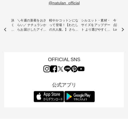
@natulan_official
ー再入荷決
＼今週の新着をおさ
軽やかコットンにな
シルエット・素材・
今だけフ
-ire | よく
らい／ ナチュランか
って登場！【わたし
サイズをアップデー
点購入で1
ツ】予約販
らお届けしたアイテ
の大人服。】 さらり
ト より選びやすく【
Luuna m
ムから スタッフが気
と涼し気なシアーカ
D*g*y 】別注リブデ
用ノーカ
もに大きな
になるものをピック
ーディガン ・ 人気
ニムワンピース ・
ット ・ 身に纏うだ
だき、 一
アップ👆 ・ [ This
のシアーカーディガ
心地よく着られるデ
けでほっ
は早々に完
week's NEW
ンが軽くて、 お手入
イリーウェアが人気
地を大切に
 15周年
ARRIVAL ] //
れも簡単なコットン
の 「D*g*y」 より、
ーマル服
くばりパン
2026/07/26 -
素材になりました。
毎年大人気のナチュ
ルブランド「
OFFICIAL SNS
2026/08/01 // ✨✨ナ
ほんのり透ける生地
ラン別注 リブデニム
miu 」か
き、 この
チュラン15周年記念
が、女性らしさを演
ワンピースが登場。
フォーマ
の再入荷が
✨✨ 8月より、
出し、 羽織るだけで
シルエットや素材を
トが仲間入り
。 今回
12,000円（税込）以
今年らしい装いに。
見直し、 さらに魅力
ピースと
10色のカ
上ご購入いただいた
レイヤードスタイル
的になったアイテム
を考え、 
公式アプリ
改めて詳し
お客様へ 人気イラス
が楽しめて、 季節の
を 詳しくご紹介いた
エット、
ます。 限
トレーター、よしい
変わり目に重宝する
します。 モデル身
丁寧に設計。 
を手に入れ
ちひろさん
アイテムです。 モデ
長：164cm / 着用サ
日を心地
だけのチャ
（@chocochop2）
ル身長：168cm -----
イズ：PLUS ---------
る一着に
ひこの機会
描き下ろし 【第2
------------------------
--------------------
た。 モデル身長：
なく！ ▼
弾】レモン柄コット
&yarn -----------------
D*g*y -----------------
164cm ----------------
荷したカラ
ンバッグをプレゼン
------------ ■コットン
------------ ■リブ使い
---------
色） ・コ
ト中です💓 8月にな
シアーVネックカー
デニムワンピース
miu --------
トマト ・
りました☀ 旅行や帰
ディガン ¥7,500（税
¥9,680（税込） ・ネ
--------- ■【慶弔両
モモ ・グ
省、レジャーなど楽
込） ・スモークブル
イビー ・ブラック [
用】ノー