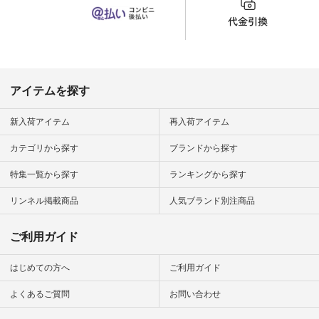
から 「ナチュラン」
のサイトにアクセス
して 注文番号や商品
名を検索してみてく
ださいね。 #lifewear
#fashion #natulan #
今日のコーデ #コー
ディネート #ファッ
アイテムを探す
ション #ナチュラル
#ナチュラン #日々
の暮らし #暮らしを
新入荷アイテム
再入荷アイテム
楽しむ #シンプルラ
イフ #シンプルコー
カテゴリから探す
ブランドから探す
デ #大人女子 #夏コ
ーデ #真夏コーデ #
特集一覧から探す
ランキングから探す
暑さ対策 #コーデ #
リネン
#natulan_official.
リンネル掲載商品
人気ブランド別注商品
ご利用ガイド
はじめての方へ
ご利用ガイド
よくあるご質問
お問い合わせ