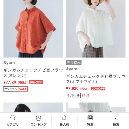
&yarn
売り切れ
&yarn
ギンガムチェックチビ襟ブラウ
ス(オレンジ)
ギンガムチェックチビ襟ブラウ
ス(オフホワイト)
¥7,920
20%OFF
（税込）
¥7,920
20%OFF
（税込）
カテゴリ
ランキング
新入荷
特集
検索