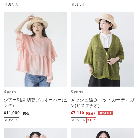
&yarn
&yarn
シアー刺繍 切替プルオーバー(ピ
メッシュ編みニットカーディガ
ンク)
ン(ピスタチオ)
¥11,000
¥7,110
10%OFF
（税込）
（税込）