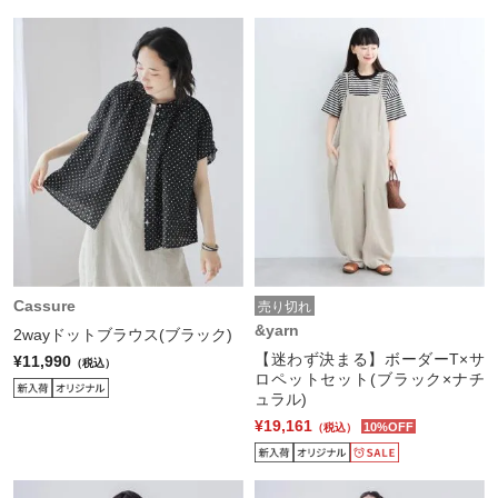
Cassure
売り切れ
&yarn
2wayドットブラウス(ブラック)
【迷わず決まる】ボーダーT×サ
¥11,990
（税込）
ロペットセット(ブラック×ナチ
ュラル)
¥19,161
10%OFF
（税込）