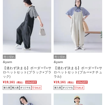
売り切れ
売り切れ
&yarn
&yarn
【迷わず決まる】ボーダーT×サ
【迷わず決まる】ボーダーT×サ
ロペットセット(ブラック×ブラ
ロペットセット(ブルー×ナチュ
ック)
ラル)
¥19,161
¥19,161
10%OFF
10%OFF
（税込）
（税込）