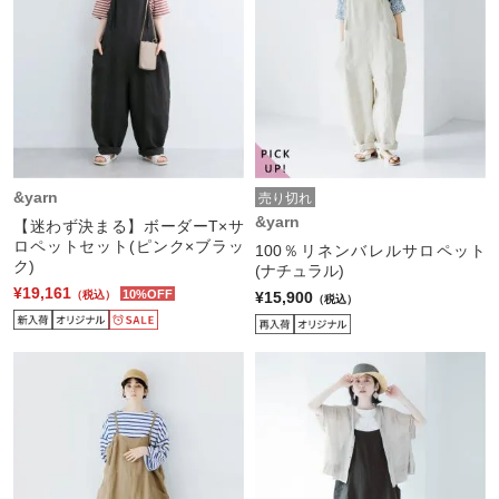
&yarn
売り切れ
&yarn
【迷わず決まる】ボーダーT×サ
ロペットセット(ピンク×ブラッ
100％リネンバレルサロペット
ク)
(ナチュラル)
¥19,161
10%OFF
¥15,900
（税込）
（税込）