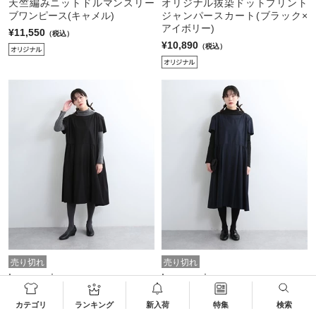
天竺編みニットドルマンスリー
オリジナル抜染ドットプリント
ブワンピース(キャメル)
ジャンパースカート(ブラック×
アイボリー)
¥11,550
（税込）
¥10,890
（税込）
売り切れ
売り切れ
Luuna miu
Luuna miu
《大きいサイズ》ヨーク切替ワ
《大きいサイズ》ヨーク切替ワ
カテゴリ
ランキング
新入荷
特集
検索
ンピース サイズ2(ブラック)
ンピース サイズ2(ネイビー)