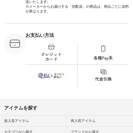
#natulan_official.
に、 ビスチェを重ね
ト #サロ
送いたします。
てトレンド感をプラ
ツ #ボー
※メーカーからお届けする「別配送」の商品は、商品ごとに送料
スしました。 --------
#夏コーデ #
が異なります。
--------------------- ③
#アン
スタッフ：uruma /
#natula
身長160cm ▼スタッ
ン #natulan_
フコメント カジュア
ルなイメージでした
お支払い方法
が、 きれいめにもマ
ッチするという意外
な一面を発見できま
した！ 腰周りが気に
なってスカートをは
くことが多いのです
が、 これなら自然に
体型もカバーしてく
れるので スカート派
の方にもおすすめし
たい一本です。 -----
------------------------
▶️商品詳細やお買い
物は写真のタグをタ
ップ またはプロフィ
アイテムを探す
ール
（@natulan_official）
から 「ナチュラン」
新入荷アイテム
再入荷アイテム
のサイトにアクセス
して 注文番号や商品
カテゴリから探す
ブランドから探す