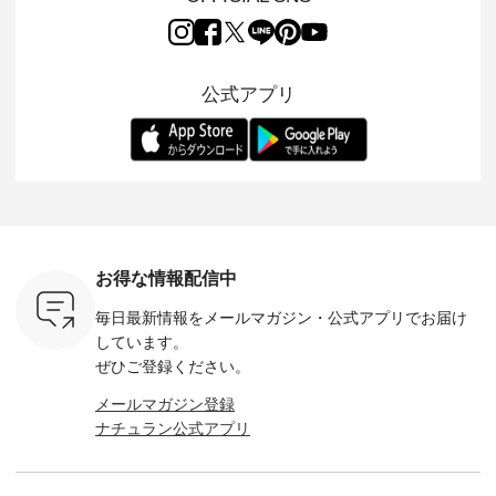
両立した、
風合いを持つ パナマ
んのり透け感のある
15周年記念アイテム
れど、 合
ーゴイージ
織で仕立てた、
涼やかな生地に、 ふ
「もっと選べるリネ
ナーが難
のご紹介。
2wayブラウスとイ
んわりとしたフリル
ンのよくばりパン
うお客様
るコットン
ージーテーパードパ
をあしらった襟元が
ツ」 をスタッフが着
えして、 
体的なフォ
ンツをご紹介しま
印象的。 シンプルな
用してみました🌿 身
ンサロペ
公式アプリ
、 カジュ
す。 コットンリネン
装いに、 さりげない
長ごとのサイズ感や
ダープル
らも大人ら
のさらりとした肌ざ
華やぎを添えてくれ
着用感など、 ぜひ参
セットでご
テムです。
わりで、 汗ばむ季節
る一枚です。 モデル
考にしてみてくださ
チュラル
：165cm
にも心地よく、 単品
身長：164cm --------
いね。 ＝＝＝＝＝＝
のサロペッ
------------
でもセットアップで
---------------------
＝＝＝＝＝
ルー・ピ
-----------
も楽しめる2つのア
HEAVENLY -----------
8/10（月）AM9:59ま
ックのプ
----- ■ボ
イテムです。 --------
------------------ ■チ
で🎫 ＼涼しいリネン
を組み合わ
ゴイージー
--------------------- so
ェックシャーリング
服ウィーク開催中⏰
6セット
1,550（税
-------------------------
フリルネックプルオ
／ 対象のリネン
す。 販売は8月10日
ーキ ・ブ
---- ■コットンリネ
ーバー ¥12,650（税
100％アイテムを合
までの期
ベージュ [
ンパナマクロス
込） ・ホワイト×ブ
計5,000円以上ご購
す。 ぜひ
お得な情報配信中
：UNL-
2wayTラインブラウ
ラック ・ネイビー
入いただくと 使える
覧ください。 
------
ス ¥7,590（税込）
・オフ [ 注文番号：
【送料無料】クーポ
身長：160c
毎日最新情報をメールマガジン・
公式アプリでお届け
-------- ▶️
・グレー ・タータン
DLW-263T-30714 ] --
ンをプレゼント中◎
-------------
は写真のタ
チェック ・ナチュラ
-------------------------
＝＝＝＝＝＝＝＝＝
---- &yarn 
しています。
 またはプ
ル ・チャコール [ 注
-- ▶️ お買い物は写真
＝＝ ▼今週の「スタ
---------------
ぜひご登録ください。
ィール
文番号：CSO-263T-
のタグをタップ また
ッフコーディネー
わず決ま
_official）
31348 ] ■コットンリ
はプロフィール
ト」着用アイテム ■
ーT×サロ
メールマガジン登録
チュ
ネンパナマクロス
（@natulan_official）
もっと選べるリネン
ト ¥19,
ナチュラン公式アプリ
注文番号や
イージーテーパード
からどうぞ 「ナチュ
のよくばりパンツ
＜8月10日 
検索してみ
パンツ ¥7,590（税
ラン」で 注文番号や
¥9,900（税込） ・モ
で上記【1
さいね。
込） ・グレー ・タ
商品名を検索してみ
モ ・コーヒー ・ク
タイムセ
 #fashion
ータンチェック ・ナ
てくださいね。
ロマメ [ 注文番号：
・ブルー