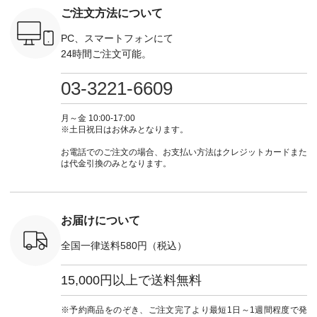
n #今日のコ
チュラル ・チャコー
#lifewear #fashion
IIR-262P-29223 ] ----
ル ・ピン
ご注文方法について
ーディネー
ル [ 注文番号：
#natulan #今日のコ
-------------------------
ラル ・ブ
ッション #
CSO-263P-31349 ] -
ーデ #コーディネー
①スタッフ：koishi /
チュラル 
 #日々の
-------------------------
ト #ファッション #
身長155cm ▼スタッ
ブラック 
PC、スマートフォンにて
暮らしを楽
--- ▶️ お買い物は写
ナチュラル #日々の
フコメント 上ほどよ
ブラック 
24時間ご注文可能。
ンプルライ
真のタグをタップ ま
暮らし #暮らしを楽
い厚みのリネンで軽
×ブラック
プルコーデ
たはプロフィール
しむ #シンプルライ
いのに透けないのは
号：MTO
 #パンツ
（@natulan_official）
フ #シンプルコーデ
嬉しいです。 暑い夏
31965 ] ---------------
03-3221-6609
カーゴパン
からどうぞ 「ナチュ
#大人女子 #シャツ #
もこれだったら涼し
-------------- ▶️
ゴパンツコ
ラン」で 注文番号や
シャツコーデ #フリ
く過ごせますね♪ ピ
い物は写
夏コーデ
商品名を検索してみ
ルシャツ #チェック
ンク×ピンクの組み
タップ ま
月～金 10:00-17:00
 #アンプル
てくださいね。
シャツ #チェックシ
合わせにしたかった
ィ
※土日祝日はお休みとなります。
n #ナチュラ
#lifewear #fashion
ャツコーデ #夏コー
ので、 ピンクのボー
（@natulan
official.
#natulan #今日のコ
デ #HEAVENLY #ヘ
ダーをシアーブラウ
からどうぞ 「ナ
お電話でのご注文の場合、お支払い方法はクレジットカードまた
ーデ #コーディネー
ブンリー #natulan #
スのインナーに合わ
ラン」で 
は代金引換のみとなります。
ト #ファッション #
ナチュラン
せてみました。 -----
商品名を
ナチュラル #日々の
#natulan_official.
------------------------
てくだ
暮らし #暮らしを楽
②スタッフ：sk / 身
#lifewear
しむ #シンプルライ
長150cm ▼スタッフ
#natula
フ #シンプルコーデ
コメント ウエストが
ーデ #コ
お届けについて
#大人女子 #ブラウ
ゴムでしっかりと留
ト #ファ
ス #パンツ #コット
まっているので、 安
ナチュラル
全国一律送料580円（税込）
ンリネン #パマナク
心してはくことがで
暮らし #
ロス #パマナ織り #
きます♪ ボトムスが
しむ #シ
セットアップ #涼コ
ちょっと暗い色味な
フ #シン
15,000円以上で送料無料
ーデ #夏コーデ #so
のでトップスは明る
#大人女子
#エスオー #natulan
い色を。 シンプルに
ットコーデ
#ナチュラン
なりすぎないよう
ーコーデ 
※予約商品をのぞき、ご注文完了より最短1日～1週間程度で発