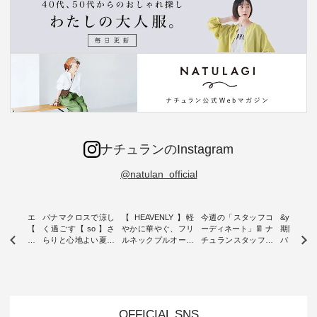
ナチュランのInstagram
@natulan_official
ーブシルエ
パナマクロスで涼し
【 HEAVENLY 】軽
今週の「スタッフコ
&yarn 9th
効いた【
く過ごす【 so 】さ
やかに華やぐ、フリ
ーディネート」👖 ナ
期間限定 
 】ボールカ
らりと心地よい夏コ
ルネックプルオーバ
チュランスタッフの
バー×サ
ジーパンツ
ーデ ・ 毎日の“とっ
ー ・ 天然素材を生
リアルなコーディネ
ット ・ ナチュラン
ても”になれる、 ス
かしたナチュラルス
ートをご紹介します
オリジナ
ルな服を提
タンダードな服を提
タイルで人気の
♪ 今回は、8/1に再入
「&yarn
NPLE 」
案する「so（エスオ
「HEAVENLY」か
荷し、 すでに残りわ
げさまで
やかなはき
ー）」。 今回は、独
ら、 新作プルオーバ
ずかとなっている大
えました。 「サ
れいなシル
特の凹凸と軽やかな
ーが届きました。 ほ
人気の ナチュラン
ットを着
OFFICIAL SNS