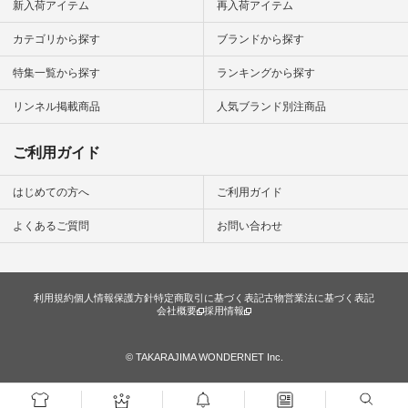
#暮らしを
新入荷アイテム
再入荷アイテム
シンプルラ
ンプルコー
カテゴリから探す
ブランドから探す
女子 #夏コ
夏コーデ #
特集一覧から探す
ランキングから探す
#コーデ #
ネン
ficial.
リンネル掲載商品
人気ブランド別注商品
ご利用ガイド
はじめての方へ
ご利用ガイド
よくあるご質問
お問い合わせ
利用規約
個人情報保護方針
特定商取引に基づく表記
古物営業法に基づく表記
会社概要
採用情報
© TAKARAJIMA WONDERNET Inc.