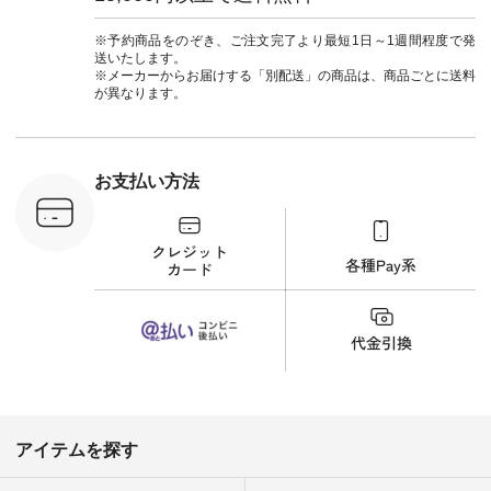
：MTO-
（@natulan_official）
ルブランド #natulan
] ＜7～
からどうぞ 「ナチュ
#ナチュラン
UNPLE ボ
ラン」で 注文番号や
#natulan_official.
※予約商品をのぞき、ご注文完了より最短1日～1週間程度で発
ゴイージー
商品名を検索してみ
送いたします。
1,550（税
てくださいね。
※メーカーからお届けする「別配送」の商品は、商品ごとに送料
注文番号：
#lifewear #fashion
が異なります。
-18377 ]
#natulan #今日のコ
■Lintu
ーデ #コーディネー
立体フラワー
ト #ファッション #
ラウス
ナチュラル #日々の
税込） [ 注
暮らし #暮らしを楽
お支払い方法
C-263T-
しむ #シンプルライ
フ #シンプルコーデ
商品詳
#大人女子 #猫 #猫グ
い物は写真
ッズ #世界猫の日 #
ップ また
バッグ #財布 #ポー
フィール
チ #マグカップ #猫
_official）
雑貨 #松尾ミユキ
チュラン」
#aoneco #アオネコ
にアクセス
#natulan #ナチュラ
番号や商品
ン #natulan_official.
してみてく
ar
#natulan #
デ #コー
 #ファッ
アイテムを探す
ナチュラル
ン #日々