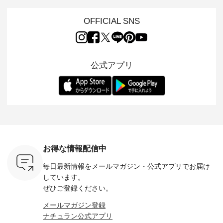
s NEW
イテムを特集。 ナチ
イリーウェアが人気
地を大切にした フォ
日常着を
L ] //
ュランでも人気の
の 「D*g*y」 より、
ーマル服のオリジナ
ナチュラ
7/26 -
「m.m（松尾ミユ
毎年大人気のナチュ
ルブランド「 Luuna
ルブランド「
OFFICIAL SNS
/ ✨✨ナ
キ）」と
ラン別注 リブデニム
miu 」から、 新たに
Laulu 
5周年記念
「aoneco」から、
ワンピースが登場。
フォーマルジャケッ
をまたい
月より、
持っているだけで気
シルエットや素材を
トが仲間入り。 ワン
ェックス
円（税込）以
分が上がる バッグや
見直し、 さらに魅力
ピースとのバランス
登場。 真夏にうれし
いただいた
雑貨をご紹介しま
的になったアイテム
を考え、 丈感やシル
い涼やかさ
公式アプリ
人気イラス
す。 -------------------
を 詳しくご紹介いた
エット、着心地まで
先取りで
ー、よしい
---------- 松尾ミユキ
します。 モデル身
丁寧に設計。 特別な
いた色合
ろさん
-------------------------
長：164cm / 着用サ
日を心地よく過ごせ
えたアイテ
ochop2）
---- ■松尾ミユキ
イズ：PLUS ---------
る一着に仕上げまし
しくご紹
し 【第2
シアーバッグ
--------------------
た。 モデル身長：
モデル身長
ン柄コット
¥3,080（税込） ・
D*g*y -----------------
164cm ----------------
-------------
をプレゼン
Momo ・Leo ・
------------ ■リブ使い
------------- Luuna
---- Lintu L
にな
Maron ・Stella [ 注文
デニムワンピース
miu --------------------
-------------
 旅行や帰
番号：EMW-263B-
¥9,680（税込） ・ネ
--------- ■【慶弔両
タータン
ャーなど楽
31376 ] ■松尾ミユ
イビー ・ブラック [
用】ノーカラーフォ
ャザー
を計画され
キ キャットヘアク
注文番号：DCO-
ーマルジャケット
¥9,900
お得な情報配信中
も多いかと
リップ ¥1,320（税
264W-30707 ] -------
¥16,500（税込） [
ッド系 ・
は、
込） ・Noisettes ・
---------------------- ▶️
注文番号：KOA-
[ 注文番
毎日最新情報をメールマガジン・
公式アプリでお届け
のこれから
Pepper ・Chloe [ 注
お買い物は写真のタ
262O-31095 ] ■【慶
263S-27183 ] --
な 涼し気
文番号：EMW-
グをタップ またはプ
弔両用】大切な日の
-------------
しています。
アップやワ
262A-31375 ] ■松尾
ロフィール
ボタンフレアワンピ
お買い物
ぜひご登録ください。
、ブラウス
ミユキ キャットハ
（@natulan_official）
ース ¥18,700（税
グをタップ
！ そし
ンドルマグ ¥
からどうぞ 「ナチュ
込） [ 注文番号：
ロフ
メールマガジン登録
気「よくば
¥1,650（税込） ・
ラン」で 注文番号や
KOA-252W-22368 ]
（@natulan
ナチュラン公式アプリ
」予約販売
Pumpkin ・Noisettes
商品名を検索してみ
■【慶弔両用】大切
からどうぞ 「ナ