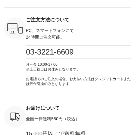
トしていま
・Pepper ・Chloe [
てくださいね。
な日のボウタイAラ
ラン」で 
逃しなく！
注文番号：EMW-
#lifewear #fashion
インワンピース
商品名を
------------
262K-31378 ] --------
#natulan #今日のコ
¥18,700（税込） [
てくだ
---------------------
ーデ #コーディネー
注文番号：KOA-
#lifewear
ご注文方法について
----------
aoneco ---------------
ト #ファッション #
252W-22369 ] -------
#natula
枚目
-------------- ■がま口
ナチュラル #日々の
---------------------- ▶️
ーデ #コ
 ■ista-
ロングウォレット
暮らし #暮らしを楽
お買い物は写真のタ
ト #ファ
PC、スマートフォンにて
っと選べるリ
¥19,690（税込） ・
しむ #シンプルライ
グをタップ またはプ
ナチュラル
24時間ご注文可能。
くばりパン
グレージュ ・ブルー
フ #シンプルコーデ
ロフィール
暮らし #
0（税込） [
グリーン ・ミモザイ
#大人女子 #ワンピ
（@natulan_official）
しむ #シ
R-262P-
エロー ・シルエット
ース #デニム #デニ
からどうぞ 「ナチュ
フ #シン
03-3221-6609
ブルー [ 注文番号：
ムワンピ #別注 #夏
ラン」で 注文番号や
#大人女子
 ■so コ
NCO-262C-31607 ]
コーデ #D*g*y #ディ
商品名を検索してみ
ト #フレ
ネンパナマ
■がま口 ミニウォレ
ージーワイ #natulan
てくださいね。
#チェック
月～金 10:00-17:00
wayTライ
ット ¥9,790（税込）
#ナチュラン
#lifewear #fashion
タンチェッ
※土日祝日はお休みとなります。
ラウス
[ 注文番号：NCO-
#natulan_official.
#natulan #今日のコ
#夏コーデ 
税込） [ 注
242C-08057 ] ■ラテ
ーデ #コーディネー
Laulu 
お電話でのご注文の場合、お支払い方法はクレジットカードまた
O-263T-
ィストート
ト #ファッション #
ル #オリ
は代金引換のみとなります。
¥12,980（税込） [
ナチュラル #日々の
ンド #natulan #ナチ
マクロス
注文番号：NCO-
暮らし #暮らしを楽
ュ
テーパード
262B-31610 ] ■キー
しむ #シンプルライ
#natulan_of
,590（税
カバー ¥2,970（税
フ #シンプルコーデ
注文番号：
込） [ 注文番号：
#大人女子 #フォー
お届けについて
-31349 ]
NCO-222C-00150 ] -
マル #ブラックフォ
6枚目＞
-------------------------
ーマル #ジャケット
全国一律送料580円（税込）
 ピンタック
--- ▶️ お買い物は写
#ワンピース #冠婚
ピース
真のタグをタップ ま
葬祭 #Luunamiu #ル
0（税込） [
たはプロフィール
ウナミウ #オリジナ
15,000円以上で送料無料