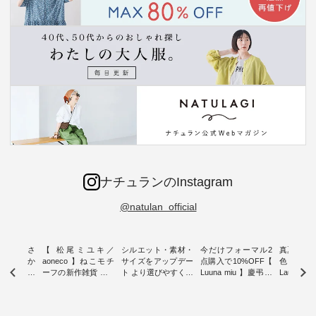
ナチュランのInstagram
@natulan_official
新着をおさ
【 松尾ミユキ／
シルエット・素材・
今だけフォーマル2
真夏から
チュランか
aoneco 】ねこモチ
サイズをアップデー
点購入で10%OFF【
色チェック
したアイテ
ーフの新作雑貨 ・ 8
ト より選びやすく【
Luuna miu 】慶弔両
Laulu
タッフが気
月8日の「世界猫の
D*g*y 】別注リブデ
用ノーカラージャケ
ェックギ
のをピック
日」を前に、 愛らし
ニムワンピース ・
ット ・ 身に纏うだ
ート ・ ゆったりと
s
いネコモチーフのア
心地よく着られるデ
けでほっとする着心
した着心