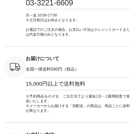
03-3221-6609
 #fashion
29223 ] ＜1枚目左・
ィガン #羽織り #シ
ムワンピ #別注 #夏
ラン」で 
n #今日のコ
3～4枚目＞ ■so コ
アーカーデ #コット
コーデ #D*g*y #ディ
商品名を
ーディネー
ットンリネンパナマ
ン #夏の羽織 #夏コ
ージーワイ #natulan
てくだ
月～金 10:00-17:00
ッション #
クロス 2wayTライ
ーデ #andyarn #アン
#ナチュラン
#lifewear
※土日祝日はお休みとなります。
 #日々の
ンブラウス
ドヤーン #オリジナ
#natulan_official.
#natula
暮らしを楽
¥7,590（税込） [ 注
ルブランド #natulan
ーデ #コ
お電話でのご注文の場合、お支払い方法はクレジットカードまた
ンプルライ
文番号：CSO-263T-
#ナチュラン
ト #ファ
は代金引換のみとなります。
プルコーデ
31348 ] コットンリ
#natulan_official.
ナチュラル
#パンツ #
ネンパナマクロス
暮らし #
ツ #よく
イージーテーパード
しむ #シ
 #テーパ
パンツ ¥7,590（税
フ #シン
 #限定カ
込） [ 注文番号：
#大人女子
お届けについて
荷 #15周
CSO-263P-31349 ]
マル #ブ
#夏コーデ
＜5～6枚目＞
ーマル #
全国一律送料580円（税込）
re #イスタイ
■&yarn ピンタック
#ワンピー
#natulan
ワンピース
葬祭 #Luu
ュラン
¥12,900（税込） [
ウナミウ 
15,000円以上で送料無料
ficial.
注文番号：MTO-
ルブランド #natu
263W-29752 ] ＜7～
#ナチ
8枚目＞ ■UNPLE ボ
#natulan_of
※予約商品をのぞき、ご注文完了より最短1日～1週間程度で発
ールカーゴイージー
送いたします。
パンツ ¥11,550（税
※メーカーからお届けする「別配送」の商品は、商品ごとに送料
込） [ 注文番号：
が異なります。
UNL-254P-18377 ]
＜9枚目＞ ■Lintu
Laulu 立体フラワー
刺繍ブラウス
¥8,800（税込） [ 注