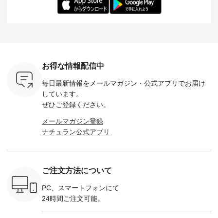
だけのチャ
（@chocochop2）
ル身長：168cm -----
イズ：PLUS ---------
る一着に
ひこの機会
描き下ろし 【第2
------------------------
--------------------
た。 モデル身長：
なく！ ▼
弾】レモン柄コット
&yarn -----------------
D*g*y -----------------
164cm ----------------
荷したカラ
ンバッグをプレゼン
------------ ■コットン
------------ ■リブ使い
---------
色） ・コ
ト中です💓 8月にな
シアーVネックカー
デニムワンピース
miu --------
トマト ・
りました☀ 旅行や帰
ディガン ¥7,500（税
¥9,680（税込） ・ネ
--------- ■【慶弔両
モモ ・グ
省、レジャーなど楽
込） ・スモークブル
イビー ・ブラック [
用】ノー
ー ・スミ
しい予定を計画され
ー ・ブラック ・ネ
注文番号：DCO-
ーマルジ
お得な情報配信中
マメ ・レ
ている方も多いかと
イビー [ 注文番号：
264W-30707 ] -------
¥16,50
ルーベリー
思います🌿 今週は、
GRE-263T-30614 ] -
---------------------- ▶️
注文番号
毎日最新情報をメールマガジン・
公式アプリでお届け
----
暑さ本番のこれから
-------------------------
お買い物は写真のタ
262O-31095 
--------
にぴったりな 涼し気
--- ▶️ お買い物は写
グをタップ またはプ
弔両用】
しています。
-------------
なセットアップやワ
真のタグをタップ ま
ロフィール
ボタンフ
ぜひご登録ください。
っと
ンピース、ブラウス
たはプロフィール
（@natulan_official）
ース ¥18
ネンのよく
などが新登場！ そし
（@natulan_official）
からどうぞ 「ナチュ
込） [ 
メールマガジン登録
パンツ
て、大人気「よくば
からどうぞ 「ナチュ
ラン」で 注文番号や
KOA-252W
ナチュラン公式アプリ
込） [ 注
りパンツ」予約販売
ラン」で 注文番号や
商品名を検索してみ
■【慶弔
R-262P-
がスタートしていま
商品名を検索してみ
てくださいね。
な日のボ
す♪ お見逃しなく！
てくださいね。
#lifewear #fashion
インワ
 お買
-------------------------
#lifewear #fashion
#natulan #今日のコ
¥18,70
真のタグを
---- 今週のご紹介ア
#natulan #今日のコ
ーデ #コーディネー
注文番号
ご注文方法について
たはプロフ
イテム ----------------
ーデ #コーディネー
ト #ファッション #
252W-22369 ] -
ール
------------- ＜1枚目
ト #ファッション #
ナチュラル #日々の
--------------
_official）
右・2枚目＞ ■ista-
ナチュラル #日々の
暮らし #暮らしを楽
お買い物
PC、スマートフォンにて
チュ
ire もっと選べるリ
暮らし #暮らしを楽
しむ #シンプルライ
グをタップ
24時間ご注文可能。
注文番号や
ネンのよくばりパン
しむ #シンプルライ
フ #シンプルコーデ
ロフ
検索してみ
ツ ¥9,900（税込） [
フ #シンプルコーデ
#大人女子 #ワンピ
（@natulan
さいね。
注文番号：IIR-262P-
#大人女子 #カーデ
ース #デニム #デニ
からどうぞ 「ナ