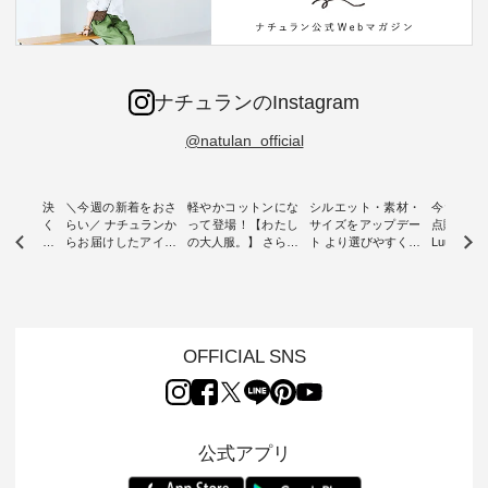
ナチュランのInstagram
@natulan_official
ー再入荷決
＼今週の新着をおさ
軽やかコットンにな
シルエット・素材・
今だけフ
-ire | よく
らい／ ナチュランか
って登場！【わたし
サイズをアップデー
点購入で1
ツ】予約販
らお届けしたアイテ
の大人服。】 さらり
ト より選びやすく【
Luuna m
ムから スタッフが気
と涼し気なシアーカ
D*g*y 】別注リブデ
用ノーカ
もに大きな
になるものをピック
ーディガン ・ 人気
ニムワンピース ・
ット ・ 身に纏うだ
だき、 一
アップ👆 ・ [ This
のシアーカーディガ
心地よく着られるデ
けでほっ
は早々に完
week's NEW
ンが軽くて、 お手入
イリーウェアが人気
地を大切に
 15周年
ARRIVAL ] //
れも簡単なコットン
の 「D*g*y」 より、
ーマル服
くばりパン
2026/07/26 -
素材になりました。
毎年大人気のナチュ
ルブランド「
OFFICIAL SNS
2026/08/01 // ✨✨ナ
ほんのり透ける生地
ラン別注 リブデニム
miu 」か
き、 この
チュラン15周年記念
が、女性らしさを演
ワンピースが登場。
フォーマ
の再入荷が
✨✨ 8月より、
出し、 羽織るだけで
シルエットや素材を
トが仲間入り
。 今回
12,000円（税込）以
今年らしい装いに。
見直し、 さらに魅力
ピースと
10色のカ
上ご購入いただいた
レイヤードスタイル
的になったアイテム
を考え、 
公式アプリ
改めて詳し
お客様へ 人気イラス
が楽しめて、 季節の
を 詳しくご紹介いた
エット、
ます。 限
トレーター、よしい
変わり目に重宝する
します。 モデル身
丁寧に設計。 
を手に入れ
ちひろさん
アイテムです。 モデ
長：164cm / 着用サ
日を心地