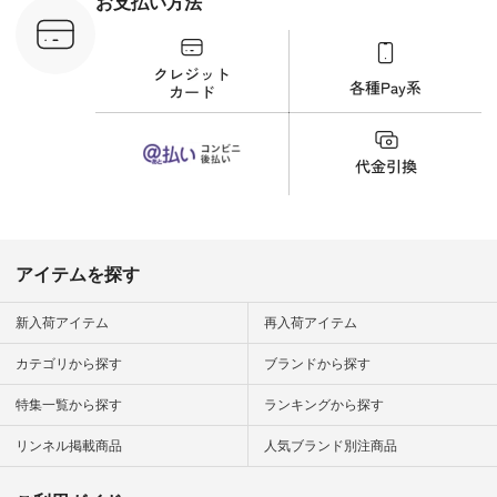
お支払い方法
文番号：YCC-263T-
30689 ] ---------------
-------------- ▶️商品詳
細やお買い物は写真
のタグをタップ また
はプロフィール
（@natulan_official）
から 「ナチュラン」
のサイトにアクセス
して 注文番号や商品
名を検索してみてく
ださいね。 #lifewear
#fashion #natulan #
今日のコーデ #コー
ディネート #ファッ
アイテムを探す
ション #ナチュラル
#ナチュラン #日々
の暮らし #暮らしを
新入荷アイテム
再入荷アイテム
楽しむ #シンプルラ
イフ #シンプルコー
カテゴリから探す
ブランドから探す
デ #大人女子 #夏コ
ーデ #真夏コーデ #
特集一覧から探す
ランキングから探す
暑さ対策 #コーデ #
リネン
#natulan_official.
リンネル掲載商品
人気ブランド別注商品