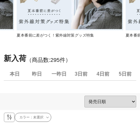
夏本番前に差がつく！紫外線対策グッズ特集
夏本番
新入荷
（商品数:
295
件）
本日
昨日
一昨日
3日前
4日前
5日前
カラー：
未選択