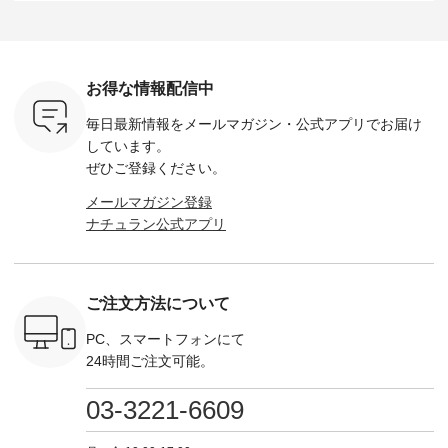
（税込） ・
タックワンピース
164cm ----------------
-------------------------
HEAVENLY -
・Leo ・
¥12,900（税込） ・
------------- Luuna
---- Lintu Laulu -------
-------------
ella [ 注文
ホワイト ・スモーク
miu --------------------
---------------------- ■
ェックシ
-263B-
ブルー ・ネイビー [
--------- ■【慶弔両
タータンチェックギ
フリルネ
注文番号：MTO-
用】ノーカラーフォ
ャザースカート
ーバー ¥1
ットヘアク
263W-29752 ] -------
ーマルジャケット
¥9,900（税込） ・レ
込） ・ホ
お得な情報配信中
,320（税
---------------------- ▶️
¥16,500（税込） [
ッド系 ・グリーン系
ラック 
settes ・
お買い物は写真のタ
注文番号：KOA-
[ 注文番号：MTO-
・オフ [
毎日最新情報をメールマガジン・
公式アプリでお届け
Chloe [ 注
グをタップ またはプ
262O-31095 ] ■【慶
263S-27183 ] --------
DLW-263T-3
EMW-
ロフィール
弔両用】大切な日の
--------------------- ▶️
-------------
しています。
] ■松尾
（@natulan_official）
ボタンフレアワンピ
お買い物は写真のタ
-- ▶️ お買い物は写真
ぜひご登録ください。
キャットハ
からどうぞ 「ナチュ
ース ¥18,700（税
グをタップ またはプ
のタグをタ
マグ ¥
ラン」で 注文番号や
込） [ 注文番号：
ロフィール
はプロ
メールマガジン登録
（税込） ・
商品名を検索してみ
KOA-252W-22368 ]
（@natulan_official）
（@natulan
ナチュラン公式アプリ
Noisettes
てくださいね。
■【慶弔両用】大切
からどうぞ 「ナチュ
からどうぞ 「ナ
・Chloe [
#lifewear #fashion
な日のボウタイAラ
ラン」で 注文番号や
ラン」で 
：EMW-
#natulan #今日のコ
インワンピース
商品名を検索してみ
商品名を
------
ーデ #コーディネー
¥18,700（税込） [
てくださいね。
てくだ
--------
ト #ファッション #
注文番号：KOA-
#lifewear #fashion
#lifewear
ご注文方法について
-----------
ナチュラル #日々の
252W-22369 ] -------
#natulan #今日のコ
#natula
がま口
暮らし #暮らしを楽
---------------------- ▶️
ーデ #コーディネー
ーデ #コ
ォレット
しむ #シンプルライ
お買い物は写真のタ
ト #ファッション #
ト #ファ
PC、スマートフォンにて
0（税込） ・
フ #シンプルコーデ
グをタップ またはプ
ナチュラル #日々の
ナチュラル
24時間ご注文可能。
 ・ブルー
#大人女子 #ワンピ
ロフィール
暮らし #暮らしを楽
暮らし #
・ミモザイ
ース #ピンタック #
（@natulan_official）
しむ #シンプルライ
しむ #シ
シルエット
涼やか素材 #夏ワン
からどうぞ 「ナチュ
フ #シンプルコーデ
フ #シン
03-3221-6609
 注文番号：
ピ #夏コーデ
ラン」で 注文番号や
#大人女子 #スカー
#大人女子 
-31607 ]
#andyarn #アンドヤ
商品名を検索してみ
ト #フレアスカート
シャツコー