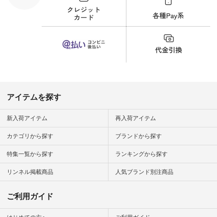
#猫 #猫グ
界猫の日 #
財布 #ポー
カップ #猫
松尾ミユキ
o #アオネコ
n #ナチュラ
official.
アイテムを探す
新入荷アイテム
再入荷アイテム
カテゴリから探す
ブランドから探す
特集一覧から探す
ランキングから探す
リンネル掲載商品
人気ブランド別注商品
ご利用ガイド