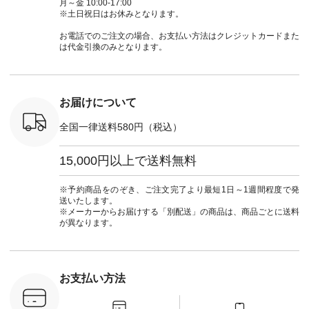
ミニウォレ
ーン #オリジナルブ
てくださいね。
#チェック柄 #ター
ルシャツ 
月～金 10:00-17:00
790（税込）
ランド #natulan #ナ
#lifewear #fashion
タンチェック #秋色
シャツ #
※土日祝日はお休みとなります。
号：NCO-
チュラン
#natulan #今日のコ
#夏コーデ #Lintu
ャツコーデ
] ■ラテ
#natulan_official.
ーデ #コーディネー
Laulu #リントゥラウ
デ #HEAV
お電話でのご注文の場合、お支払い方法はクレジットカードまた
トート
ト #ファッション #
ル #オリジナルブラ
ブンリー #natulan #
は代金引換のみとなります。
0（税込） [
ナチュラル #日々の
ンド #natulan #ナチ
ナチ
：NCO-
暮らし #暮らしを楽
ュラン
#natulan_of
] ■キー
しむ #シンプルライ
#natulan_official.
,970（税
フ #シンプルコーデ
注文番号：
#大人女子 #フォー
お届けについて
00150 ] -
マル #ブラックフォ
------------
ーマル #ジャケット
全国一律送料580円（税込）
#ワンピース #冠婚
タップ ま
葬祭 #Luunamiu #ル
フィール
ウナミウ #オリジナ
15,000円以上で送料無料
_official）
ルブランド #natulan
チュ
#ナチュラン
注文番号や
#natulan_official.
※予約商品をのぞき、ご注文完了より最短1日～1週間程度で発
検索してみ
送いたします。
さいね。
※メーカーからお届けする「別配送」の商品は、商品ごとに送料
 #fashion
が異なります。
n #今日のコ
ーディネー
ッション #
 #日々の
暮らしを楽
お支払い方法
ンプルライ
プルコーデ