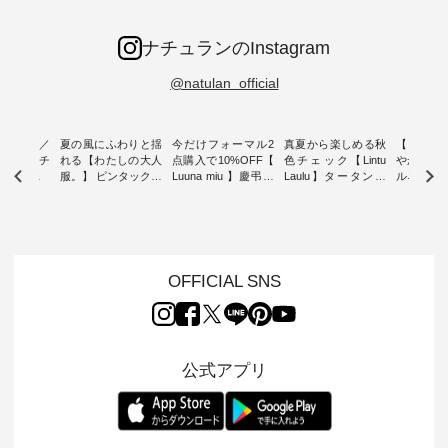
ナチュランのInstagram
@natulan_official
ミユキ／
夏の風にふわりと揺
今だけフォーマル2
真夏から楽しめる秋
【 HEAV
 】ねこモチ
れる【わたしの大人
点購入で10%OFF【
色チェック【Lintu
やかに華
雑貨 ・ 8
服。】 ピンタックワ
Luuna miu 】慶弔両
Laulu】タータンチ
ルネック
「世界猫の
ンピース ・ 軽やか
用ノーカラージャケ
ェックギャザースカ
ー ・ 天然素材を生
、 愛らし
なワンピーススタイ
ット ・ 身に纏うだ
ート ・ ゆったりと
かしたナ
チーフのア
ルを楽しめるのは、
けでほっとする着心
した着心地の大人の
タイル
。 ナチ
夏のおしゃれの醍醐
地を大切にした フォ
日常着を提案する、
「HEAV
も人気の
味。 今回ご紹介する
ーマル服のオリジナ
ナチュランオリジナ
ら、 新作
（松尾ミユ
のは 袖を通すだけで
ルブランド「 Luuna
ルブランド「 Lintu
ーが届きま
OFFICIAL SNS
」と
ちょっとひんやり、
miu 」から、 新たに
Laulu 」から、 季節
んのり透
co」から、
見た目にも涼し気な
フォーマルジャケッ
をまたいで穿けるチ
涼やかな生
るだけで気
ワンピース。 日常か
トが仲間入り。 ワン
ェックスカートが新
んわりと
 バッグや
ら夏休みのお出かけ
ピースとのバランス
登場。 真夏にうれし
をあしら
紹介しま
まで、 暑い夏にぴっ
を考え、 丈感やシル
い涼やかさと、 秋を
印象的。 
公式アプリ
たりの新作です。 モ
エット、着心地まで
先取りできる落ち着
装いに、 
-- 松尾ミユキ
デル身長：168cm --
丁寧に設計。 特別な
いた色合いを兼ね備
華やぎを
------------
-------------------------
日を心地よく過ごせ
えたアイテムを、 詳
る一枚です。 
-- &yarn --------------
る一着に仕上げまし
しくご紹介します。
身長：164cm ---
バッグ
--------------- ■ピン
た。 モデル身長：
モデル身長：164cm
-------------