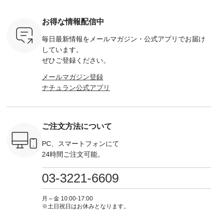
トマト ・
りました☀ 旅行や帰
ディガン ¥7,500（税
¥9,680（税込） ・ネ
--------- ■【慶弔両
モモ ・グ
省、レジャーなど楽
込） ・スモークブル
イビー ・ブラック [
用】ノー
ー ・スミ
しい予定を計画され
ー ・ブラック ・ネ
注文番号：DCO-
ーマルジ
お得な情報配信中
マメ ・レ
ている方も多いかと
イビー [ 注文番号：
264W-30707 ] -------
¥16,50
ルーベリー
思います🌿 今週は、
GRE-263T-30614 ] -
---------------------- ▶️
注文番号
毎日最新情報をメールマガジン・
公式アプリでお届け
----
暑さ本番のこれから
-------------------------
お買い物は写真のタ
262O-31095 
--------
にぴったりな 涼し気
--- ▶️ お買い物は写
グをタップ またはプ
弔両用】
しています。
-------------
なセットアップやワ
真のタグをタップ ま
ロフィール
ボタンフ
ぜひご登録ください。
っと
ンピース、ブラウス
たはプロフィール
（@natulan_official）
ース ¥18
ネンのよく
などが新登場！ そし
（@natulan_official）
からどうぞ 「ナチュ
込） [ 
メールマガジン登録
パンツ
て、大人気「よくば
からどうぞ 「ナチュ
ラン」で 注文番号や
KOA-252W
ナチュラン公式アプリ
込） [ 注
りパンツ」予約販売
ラン」で 注文番号や
商品名を検索してみ
■【慶弔
R-262P-
がスタートしていま
商品名を検索してみ
てくださいね。
な日のボ
す♪ お見逃しなく！
てくださいね。
#lifewear #fashion
インワ
 お買
-------------------------
#lifewear #fashion
#natulan #今日のコ
¥18,70
真のタグを
---- 今週のご紹介ア
#natulan #今日のコ
ーデ #コーディネー
注文番号
ご注文方法について
たはプロフ
イテム ----------------
ーデ #コーディネー
ト #ファッション #
252W-22369 ] -
ール
------------- ＜1枚目
ト #ファッション #
ナチュラル #日々の
--------------
_official）
右・2枚目＞ ■ista-
ナチュラル #日々の
暮らし #暮らしを楽
お買い物
PC、スマートフォンにて
チュ
ire もっと選べるリ
暮らし #暮らしを楽
しむ #シンプルライ
グをタップ
24時間ご注文可能。
注文番号や
ネンのよくばりパン
しむ #シンプルライ
フ #シンプルコーデ
ロフ
検索してみ
ツ ¥9,900（税込） [
フ #シンプルコーデ
#大人女子 #ワンピ
（@natulan
さいね。
注文番号：IIR-262P-
#大人女子 #カーデ
ース #デニム #デニ
からどうぞ 「ナ
03-3221-6609
 #fashion
29223 ] ＜1枚目左・
ィガン #羽織り #シ
ムワンピ #別注 #夏
ラン」で 
n #今日のコ
3～4枚目＞ ■so コ
アーカーデ #コット
コーデ #D*g*y #ディ
商品名を
ーディネー
ットンリネンパナマ
ン #夏の羽織 #夏コ
ージーワイ #natulan
てくだ
月～金 10:00-17:00
ッション #
クロス 2wayTライ
ーデ #andyarn #アン
#ナチュラン
#lifewear
※土日祝日はお休みとなります。
 #日々の
ンブラウス
ドヤーン #オリジナ
#natulan_official.
#natula