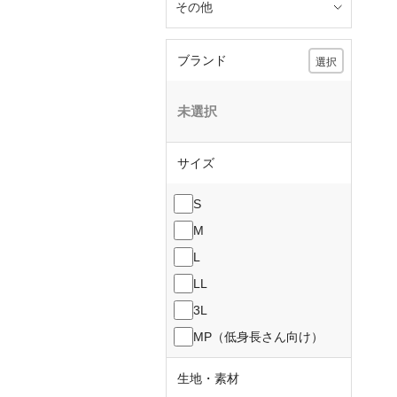
その他
ブランド
選択
未選択
サイズ
S
M
L
LL
3L
MP（低身長さん向け）
生地・素材