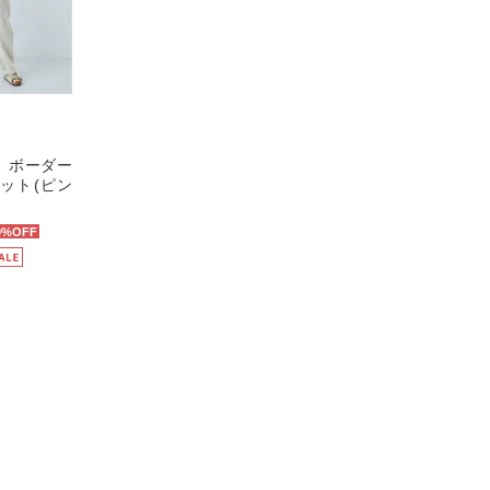
】ボーダー
ット(ピン
0%OFF