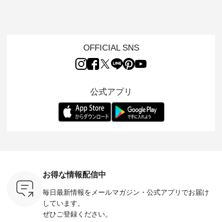
「世界猫の
ンピース ・ 軽やか
用ノーカラージャケ
ェックギャザースカ
ー ・ 天然素材を生
、 愛らし
なワンピーススタイ
ット ・ 身に纏うだ
ート ・ ゆったりと
かしたナ
チーフのア
ルを楽しめるのは、
けでほっとする着心
した着心地の大人の
タイル
。 ナチ
夏のおしゃれの醍醐
地を大切にした フォ
日常着を提案する、
「HEAV
も人気の
味。 今回ご紹介する
ーマル服のオリジナ
ナチュランオリジナ
ら、 新作
（松尾ミユ
のは 袖を通すだけで
ルブランド「 Luuna
ルブランド「 Lintu
ーが届きま
OFFICIAL SNS
」と
ちょっとひんやり、
miu 」から、 新たに
Laulu 」から、 季節
んのり透
co」から、
見た目にも涼し気な
フォーマルジャケッ
をまたいで穿けるチ
涼やかな生
るだけで気
ワンピース。 日常か
トが仲間入り。 ワン
ェックスカートが新
んわりと
 バッグや
ら夏休みのお出かけ
ピースとのバランス
登場。 真夏にうれし
をあしら
紹介しま
まで、 暑い夏にぴっ
を考え、 丈感やシル
い涼やかさと、 秋を
印象的。 
公式アプリ
たりの新作です。 モ
エット、着心地まで
先取りできる落ち着
装いに、 
-- 松尾ミユキ
デル身長：168cm --
丁寧に設計。 特別な
いた色合いを兼ね備
華やぎを
------------
-------------------------
日を心地よく過ごせ
えたアイテムを、 詳
る一枚です。 
-- &yarn --------------
る一着に仕上げまし
しくご紹介します。
身長：164cm ---
バッグ
--------------- ■ピン
た。 モデル身長：
モデル身長：164cm
-------------
（税込） ・
タックワンピース
164cm ----------------
-------------------------
HEAVENLY -
・Leo ・
¥12,900（税込） ・
------------- Luuna
---- Lintu Laulu -------
-------------
ella [ 注文
ホワイト ・スモーク
miu --------------------
---------------------- ■
ェックシ
-263B-
ブルー ・ネイビー [
--------- ■【慶弔両
タータンチェックギ
フリルネ
注文番号：MTO-
用】ノーカラーフォ
ャザースカート
ーバー ¥1
ットヘアク
263W-29752 ] -------
ーマルジャケット
¥9,900（税込） ・レ
込） ・ホ
お得な情報配信中
,320（税
---------------------- ▶️
¥16,500（税込） [
ッド系 ・グリーン系
ラック 
settes ・
お買い物は写真のタ
注文番号：KOA-
[ 注文番号：MTO-
・オフ [
毎日最新情報をメールマガジン・
公式アプリでお届け
Chloe [ 注
グをタップ またはプ
262O-31095 ] ■【慶
263S-27183 ] --------
DLW-263T-3
EMW-
ロフィール
弔両用】大切な日の
--------------------- ▶️
-------------
しています。
] ■松尾
（@natulan_official）
ボタンフレアワンピ
お買い物は写真のタ
-- ▶️ お買い物は写真
ぜひご登録ください。
キャットハ
からどうぞ 「ナチュ
ース ¥18,700（税
グをタップ またはプ
のタグをタ