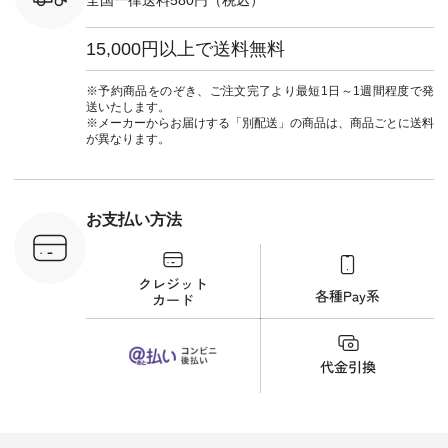
#ワンピース #冠婚
タップ ま
葬祭 #Luunamiu #ル
フィール
ウナミウ #オリジナ
15,000円以上で送料無料
_official）
ルブランド #natulan
チュ
#ナチュラン
注文番号や
#natulan_official.
※予約商品をのぞき、ご注文完了より最短1日～1週間程度で発
検索してみ
送いたします。
さいね。
※メーカーからお届けする「別配送」の商品は、商品ごとに送料
 #fashion
が異なります。
n #今日のコ
ーディネー
ッション #
 #日々の
暮らしを楽
お支払い方法
ンプルライ
プルコーデ
#猫 #猫グ
界猫の日 #
財布 #ポー
カップ #猫
松尾ミユキ
o #アオネコ
n #ナチュラ
official.