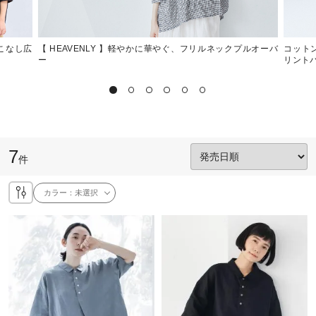
着こなし広
【 HEAVENLY 】軽やかに華やぐ、フリルネックプルオーバ
コットン
ー
リント
7
件
カラー：
未選択