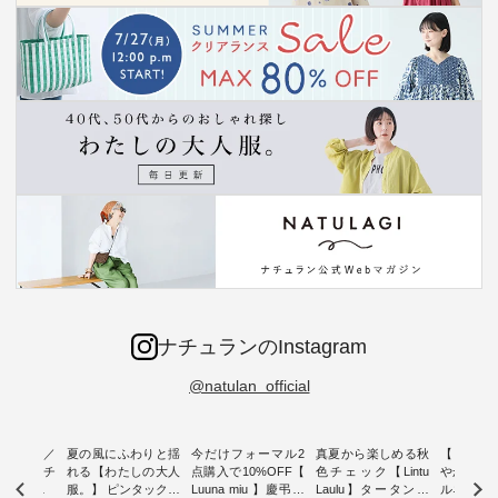
ナチュランのInstagram
@natulan_official
ミユキ／
夏の風にふわりと揺
今だけフォーマル2
真夏から楽しめる秋
【 HEAV
 】ねこモチ
れる【わたしの大人
点購入で10%OFF【
色チェック【Lintu
やかに華
雑貨 ・ 8
服。】 ピンタックワ
Luuna miu 】慶弔両
Laulu】タータンチ
ルネック