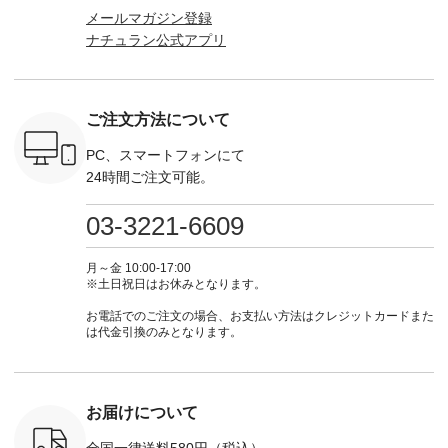
マグ ¥
ラン」で 注文番号や
込） [ 注文番号：
ロフィール
はプロ
メールマガジン登録
（税込） ・
商品名を検索してみ
KOA-252W-22368 ]
（@natulan_official）
（@natulan
ナチュラン公式アプリ
Noisettes
てくださいね。
■【慶弔両用】大切
からどうぞ 「ナチュ
からどうぞ 「ナ
・Chloe [
#lifewear #fashion
な日のボウタイAラ
ラン」で 注文番号や
ラン」で 
：EMW-
#natulan #今日のコ
インワンピース
商品名を検索してみ
商品名を
------
ーデ #コーディネー
¥18,700（税込） [
てくださいね。
てくだ
--------
ト #ファッション #
注文番号：KOA-
#lifewear #fashion
#lifewear
ご注文方法について
-----------
ナチュラル #日々の
252W-22369 ] -------
#natulan #今日のコ
#natula
がま口
暮らし #暮らしを楽
---------------------- ▶️
ーデ #コーディネー
ーデ #コ
ォレット
しむ #シンプルライ
お買い物は写真のタ
ト #ファッション #
ト #ファ
PC、スマートフォンにて
0（税込） ・
フ #シンプルコーデ
グをタップ またはプ
ナチュラル #日々の
ナチュラル
24時間ご注文可能。
 ・ブルー
#大人女子 #ワンピ
ロフィール
暮らし #暮らしを楽
暮らし #
・ミモザイ
ース #ピンタック #
（@natulan_official）
しむ #シンプルライ
しむ #シ
シルエット
涼やか素材 #夏ワン
からどうぞ 「ナチュ
フ #シンプルコーデ
フ #シン
03-3221-6609
 注文番号：
ピ #夏コーデ
ラン」で 注文番号や
#大人女子 #スカー
#大人女子 
-31607 ]
#andyarn #アンドヤ
商品名を検索してみ
ト #フレアスカート
シャツコー
ミニウォレ
ーン #オリジナルブ
てくださいね。
#チェック柄 #ター
ルシャツ 
月～金 10:00-17:00
790（税込）
ランド #natulan #ナ
#lifewear #fashion
タンチェック #秋色
シャツ #
※土日祝日はお休みとなります。
号：NCO-
チュラン
#natulan #今日のコ
#夏コーデ #Lintu
ャツコーデ
] ■ラテ
#natulan_official.
ーデ #コーディネー
Laulu #リントゥラウ
デ #HEAV
お電話でのご注文の場合、お支払い方法はクレジットカードまた
トート
ト #ファッション #
ル #オリジナルブラ
ブンリー #natulan #
は代金引換のみとなります。
0（税込） [
ナチュラル #日々の
ンド #natulan #ナチ
ナチ
：NCO-
暮らし #暮らしを楽
ュラン
#natulan_of
] ■キー
しむ #シンプルライ
#natulan_official.
,970（税
フ #シンプルコーデ
注文番号：
#大人女子 #フォー
お届けについて
00150 ] -
マル #ブラックフォ
------------
ーマル #ジャケット
全国一律送料580円（税込）