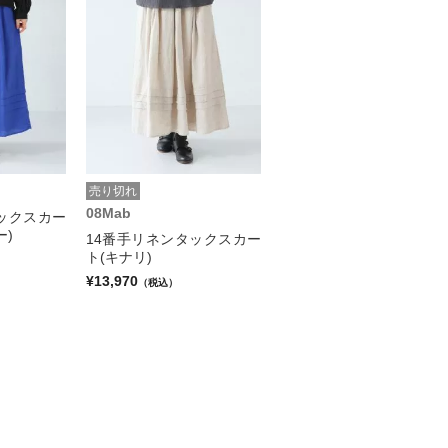
売り切れ
08Mab
ックスカー
ー)
14番手リネンタックスカー
ト(キナリ)
¥13,970
（税込）