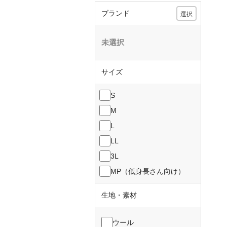
ブランド
選択
未選択
サイズ
S
M
L
LL
3L
MP（低身長さん向け）
生地・素材
ウール