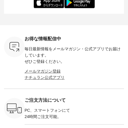
ochop2）
---- ■松尾ミユキ
イズ：PLUS ---------
る一着に仕上げまし
しくご紹
し 【第2
シアーバッグ
--------------------
た。 モデル身長：
モデル身長
ン柄コット
¥3,080（税込） ・
D*g*y -----------------
164cm ----------------
-------------
をプレゼン
Momo ・Leo ・
------------ ■リブ使い
------------- Luuna
---- Lintu L
にな
Maron ・Stella [ 注文
デニムワンピース
miu --------------------
-------------
 旅行や帰
番号：EMW-263B-
¥9,680（税込） ・ネ
--------- ■【慶弔両
タータン
ャーなど楽
31376 ] ■松尾ミユ
イビー ・ブラック [
用】ノーカラーフォ
ャザー
を計画され
キ キャットヘアク
注文番号：DCO-
ーマルジャケット
¥9,900
お得な情報配信中
も多いかと
リップ ¥1,320（税
264W-30707 ] -------
¥16,500（税込） [
ッド系 ・
は、
込） ・Noisettes ・
---------------------- ▶️
注文番号：KOA-
[ 注文番
毎日最新情報をメールマガジン・
公式アプリでお届け
のこれから
Pepper ・Chloe [ 注
お買い物は写真のタ
262O-31095 ] ■【慶
263S-27183 ] --
な 涼し気
文番号：EMW-
グをタップ またはプ
弔両用】大切な日の
-------------
しています。
アップやワ
262A-31375 ] ■松尾
ロフィール
ボタンフレアワンピ
お買い物
ぜひご登録ください。
、ブラウス
ミユキ キャットハ
（@natulan_official）
ース ¥18,700（税
グをタップ
！ そし
ンドルマグ ¥
からどうぞ 「ナチュ
込） [ 注文番号：
ロフ
メールマガジン登録
気「よくば
¥1,650（税込） ・
ラン」で 注文番号や
KOA-252W-22368 ]
（@natulan
ナチュラン公式アプリ
」予約販売
Pumpkin ・Noisettes
商品名を検索してみ
■【慶弔両用】大切
からどうぞ 「ナ
トしていま
・Pepper ・Chloe [
てくださいね。
な日のボウタイAラ
ラン」で 
逃しなく！
注文番号：EMW-
#lifewear #fashion
インワンピース
商品名を
------------
262K-31378 ] --------
#natulan #今日のコ
¥18,700（税込） [
てくだ
---------------------
ーデ #コーディネー
注文番号：KOA-
#lifewear
ご注文方法について
----------
aoneco ---------------
ト #ファッション #
252W-22369 ] -------
#natula
枚目
-------------- ■がま口
ナチュラル #日々の
---------------------- ▶️
ーデ #コ
 ■ista-
ロングウォレット
暮らし #暮らしを楽
お買い物は写真のタ
ト #ファ
PC、スマートフォンにて
っと選べるリ
¥19,690（税込） ・
しむ #シンプルライ
グをタップ またはプ
ナチュラル
24時間ご注文可能。
くばりパン
グレージュ ・ブルー
フ #シンプルコーデ
ロフィール
暮らし #
0（税込） [
グリーン ・ミモザイ
#大人女子 #ワンピ
（@natulan_official）
しむ #シ
R-262P-
エロー ・シルエット
ース #デニム #デニ
からどうぞ 「ナチュ
フ #シン