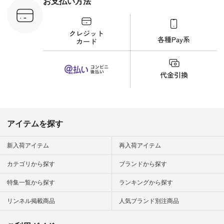
お支払い方法
C-263T-
しむ #シンプルライ
フ #シンプルコーデ
商品詳
#大人女子 #猫 #猫グ
い物は写真
ッズ #世界猫の日 #
ップ また
バッグ #財布 #ポー
フィール
チ #マグカップ #猫
_official）
雑貨 #松尾ミユキ
チュラン」
#aoneco #アオネコ
にアクセス
#natulan #ナチュラ
番号や商品
ン #natulan_official.
してみてく
ar
#natulan #
デ #コー
 #ファッ
アイテムを探す
ナチュラル
ン #日々
#暮らしを
新入荷アイテム
再入荷アイテム
シンプルラ
ンプルコー
カテゴリから探す
ブランドから探す
女子 #夏コ
夏コーデ #
特集一覧から探す
ランキングから探す
#コーデ #
ネン
ficial.
リンネル掲載商品
人気ブランド別注商品