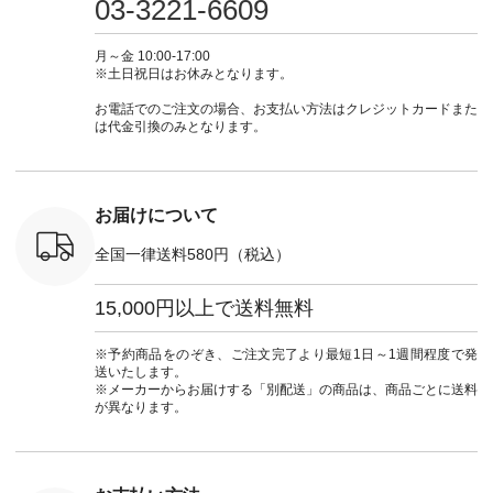
03-3221-6609
ブルー [ 注文番号：
ムワンピ #別注 #夏
ラン」で 注文番号や
#大人女子
 ■so コ
NCO-262C-31607 ]
コーデ #D*g*y #ディ
商品名を検索してみ
ト #フレ
ネンパナマ
■がま口 ミニウォレ
ージーワイ #natulan
てくださいね。
#チェック
月～金 10:00-17:00
wayTライ
ット ¥9,790（税込）
#ナチュラン
#lifewear #fashion
タンチェッ
※土日祝日はお休みとなります。
ラウス
[ 注文番号：NCO-
#natulan_official.
#natulan #今日のコ
#夏コーデ 
税込） [ 注
242C-08057 ] ■ラテ
ーデ #コーディネー
Laulu 
お電話でのご注文の場合、お支払い方法はクレジットカードまた
O-263T-
ィストート
ト #ファッション #
ル #オリ
は代金引換のみとなります。
¥12,980（税込） [
ナチュラル #日々の
ンド #natulan #ナチ
マクロス
注文番号：NCO-
暮らし #暮らしを楽
ュ
テーパード
262B-31610 ] ■キー
しむ #シンプルライ
#natulan_of
,590（税
カバー ¥2,970（税
フ #シンプルコーデ
注文番号：
込） [ 注文番号：
#大人女子 #フォー
お届けについて
-31349 ]
NCO-222C-00150 ] -
マル #ブラックフォ
6枚目＞
-------------------------
ーマル #ジャケット
全国一律送料580円（税込）
 ピンタック
--- ▶️ お買い物は写
#ワンピース #冠婚
ピース
真のタグをタップ ま
葬祭 #Luunamiu #ル
0（税込） [
たはプロフィール
ウナミウ #オリジナ
15,000円以上で送料無料
：MTO-
（@natulan_official）
ルブランド #natulan
] ＜7～
からどうぞ 「ナチュ
#ナチュラン
UNPLE ボ
ラン」で 注文番号や
#natulan_official.
※予約商品をのぞき、ご注文完了より最短1日～1週間程度で発
ゴイージー
商品名を検索してみ
送いたします。
1,550（税
てくださいね。
※メーカーからお届けする「別配送」の商品は、商品ごとに送料
注文番号：
#lifewear #fashion
が異なります。
-18377 ]
#natulan #今日のコ
■Lintu
ーデ #コーディネー
立体フラワー
ト #ファッション #
ラウス
ナチュラル #日々の
税込） [ 注
暮らし #暮らしを楽