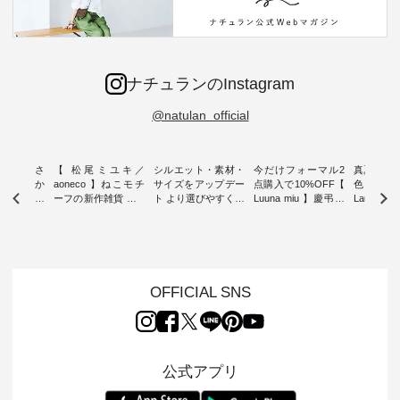
ナチュランのInstagram
@natulan_official
新着をおさ
【 松尾ミユキ／
シルエット・素材・
今だけフォーマル2
真夏から
チュランか
aoneco 】ねこモチ
サイズをアップデー
点購入で10%OFF【
色チェック
したアイテ
ーフの新作雑貨 ・ 8
ト より選びやすく【
Luuna miu 】慶弔両
Laulu
タッフが気
月8日の「世界猫の
D*g*y 】別注リブデ
用ノーカラージャケ
ェックギ
のをピック
日」を前に、 愛らし
ニムワンピース ・
ット ・ 身に纏うだ
ート ・ ゆったりと
s
いネコモチーフのア
心地よく着られるデ
けでほっとする着心
した着心
s NEW
イテムを特集。 ナチ
イリーウェアが人気
地を大切にした フォ
日常着を
L ] //
ュランでも人気の
の 「D*g*y」 より、
ーマル服のオリジナ
ナチュラ
7/26 -
「m.m（松尾ミユ
毎年大人気のナチュ
ルブランド「 Luuna
ルブランド「
OFFICIAL SNS
/ ✨✨ナ
キ）」と
ラン別注 リブデニム
miu 」から、 新たに
Laulu 
5周年記念
「aoneco」から、
ワンピースが登場。
フォーマルジャケッ
をまたい
月より、
持っているだけで気
シルエットや素材を
トが仲間入り。 ワン
ェックス
円（税込）以
分が上がる バッグや
見直し、 さらに魅力
ピースとのバランス
登場。 真夏にうれし
いただいた
雑貨をご紹介しま
的になったアイテム
を考え、 丈感やシル
い涼やかさ
公式アプリ
人気イラス
す。 -------------------
を 詳しくご紹介いた
エット、着心地まで
先取りで
ー、よしい
---------- 松尾ミユキ
します。 モデル身
丁寧に設計。 特別な
いた色合
ろさん
-------------------------
長：164cm / 着用サ
日を心地よく過ごせ
えたアイテ