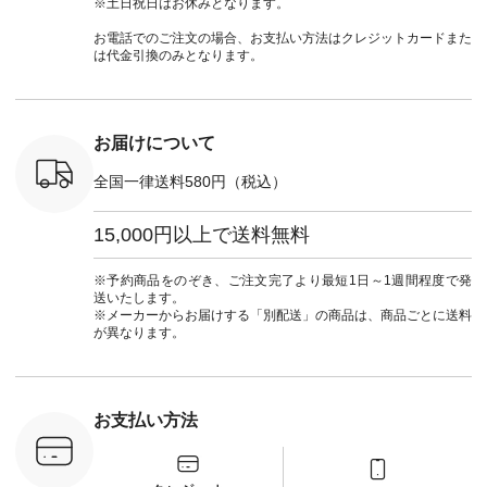
※土日祝日はお休みとなります。
号：NCO-
チュラン
#natulan #今日のコ
#夏コーデ #Lintu
ャツコーデ
] ■ラテ
#natulan_official.
ーデ #コーディネー
Laulu #リントゥラウ
デ #HEAV
お電話でのご注文の場合、お支払い方法はクレジットカードまた
トート
ト #ファッション #
ル #オリジナルブラ
ブンリー #natulan #
は代金引換のみとなります。
0（税込） [
ナチュラル #日々の
ンド #natulan #ナチ
ナチ
：NCO-
暮らし #暮らしを楽
ュラン
#natulan_of
] ■キー
しむ #シンプルライ
#natulan_official.
,970（税
フ #シンプルコーデ
注文番号：
#大人女子 #フォー
お届けについて
00150 ] -
マル #ブラックフォ
------------
ーマル #ジャケット
全国一律送料580円（税込）
#ワンピース #冠婚
タップ ま
葬祭 #Luunamiu #ル
フィール
ウナミウ #オリジナ
15,000円以上で送料無料
_official）
ルブランド #natulan
チュ
#ナチュラン
注文番号や
#natulan_official.
※予約商品をのぞき、ご注文完了より最短1日～1週間程度で発
検索してみ
送いたします。
さいね。
※メーカーからお届けする「別配送」の商品は、商品ごとに送料
 #fashion
が異なります。
n #今日のコ
ーディネー
ッション #
 #日々の
暮らしを楽
お支払い方法
ンプルライ
プルコーデ
#猫 #猫グ
界猫の日 #