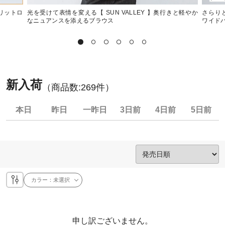
スリットロ
光を受けて表情を変える【 SUN VALLEY 】奥行きと軽やか
さらりと
なニュアンスを添えるブラウス
ワイド
新入荷
（商品数:
269
件）
本日
昨日
一昨日
3日前
4日前
5日前
カラー：
未選択
申し訳ございません。
