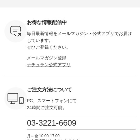
ella [ 注文
ホワイト ・スモーク
miu --------------------
---------------------- ■
ェックシ
-263B-
ブルー ・ネイビー [
--------- ■【慶弔両
タータンチェックギ
フリルネ
注文番号：MTO-
用】ノーカラーフォ
ャザースカート
ーバー ¥1
ットヘアク
263W-29752 ] -------
ーマルジャケット
¥9,900（税込） ・レ
込） ・ホ
お得な情報配信中
,320（税
---------------------- ▶️
¥16,500（税込） [
ッド系 ・グリーン系
ラック 
settes ・
お買い物は写真のタ
注文番号：KOA-
[ 注文番号：MTO-
・オフ [
毎日最新情報をメールマガジン・
公式アプリでお届け
Chloe [ 注
グをタップ またはプ
262O-31095 ] ■【慶
263S-27183 ] --------
DLW-263T-3
EMW-
ロフィール
弔両用】大切な日の
--------------------- ▶️
-------------
しています。
] ■松尾
（@natulan_official）
ボタンフレアワンピ
お買い物は写真のタ
-- ▶️ お買い物は写真
ぜひご登録ください。
キャットハ
からどうぞ 「ナチュ
ース ¥18,700（税
グをタップ またはプ
のタグをタ
マグ ¥
ラン」で 注文番号や
込） [ 注文番号：
ロフィール
はプロ
メールマガジン登録
（税込） ・
商品名を検索してみ
KOA-252W-22368 ]
（@natulan_official）
（@natulan
ナチュラン公式アプリ
Noisettes
てくださいね。
■【慶弔両用】大切
からどうぞ 「ナチュ
からどうぞ 「ナ
・Chloe [
#lifewear #fashion
な日のボウタイAラ
ラン」で 注文番号や
ラン」で 
：EMW-
#natulan #今日のコ
インワンピース
商品名を検索してみ
商品名を
------
ーデ #コーディネー
¥18,700（税込） [
てくださいね。
てくだ
--------
ト #ファッション #
注文番号：KOA-
#lifewear #fashion
#lifewear
ご注文方法について
-----------
ナチュラル #日々の
252W-22369 ] -------
#natulan #今日のコ
#natula
がま口
暮らし #暮らしを楽
---------------------- ▶️
ーデ #コーディネー
ーデ #コ
ォレット
しむ #シンプルライ
お買い物は写真のタ
ト #ファッション #
ト #ファ
PC、スマートフォンにて
0（税込） ・
フ #シンプルコーデ
グをタップ またはプ
ナチュラル #日々の
ナチュラル
24時間ご注文可能。
 ・ブルー
#大人女子 #ワンピ
ロフィール
暮らし #暮らしを楽
暮らし #
・ミモザイ
ース #ピンタック #
（@natulan_official）
しむ #シンプルライ
しむ #シ
シルエット
涼やか素材 #夏ワン
からどうぞ 「ナチュ
フ #シンプルコーデ
フ #シン
03-3221-6609
 注文番号：
ピ #夏コーデ
ラン」で 注文番号や
#大人女子 #スカー
#大人女子 
-31607 ]
#andyarn #アンドヤ
商品名を検索してみ
ト #フレアスカート
シャツコー
ミニウォレ
ーン #オリジナルブ
てくださいね。
#チェック柄 #ター
ルシャツ 
月～金 10:00-17:00
790（税込）
ランド #natulan #ナ
#lifewear #fashion
タンチェック #秋色
シャツ #