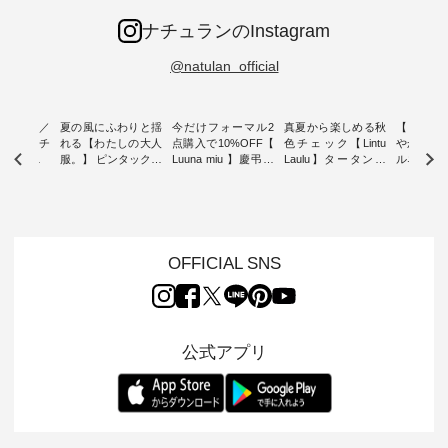
ナチュランのInstagram
@natulan_official
ミユキ／
夏の風にふわりと揺
今だけフォーマル2
真夏から楽しめる秋
【 HEAV
 】ねこモチ
れる【わたしの大人
点購入で10%OFF【
色チェック【Lintu
やかに華
雑貨 ・ 8
服。】 ピンタックワ
Luuna miu 】慶弔両
Laulu】タータンチ
ルネック
「世界猫の
ンピース ・ 軽やか
用ノーカラージャケ
ェックギャザースカ
ー ・ 天然素材を生
、 愛らし
なワンピーススタイ
ット ・ 身に纏うだ
ート ・ ゆったりと
かしたナ
チーフのア
ルを楽しめるのは、
けでほっとする着心
した着心地の大人の
タイル
。 ナチ
夏のおしゃれの醍醐
地を大切にした フォ
日常着を提案する、
「HEAV
も人気の
味。 今回ご紹介する
ーマル服のオリジナ
ナチュランオリジナ
ら、 新作
（松尾ミユ
のは 袖を通すだけで
ルブランド「 Luuna
ルブランド「 Lintu
ーが届きま
OFFICIAL SNS
」と
ちょっとひんやり、
miu 」から、 新たに
Laulu 」から、 季節
んのり透
co」から、
見た目にも涼し気な
フォーマルジャケッ
をまたいで穿けるチ
涼やかな生
るだけで気
ワンピース。 日常か
トが仲間入り。 ワン
ェックスカートが新
んわりと
 バッグや
ら夏休みのお出かけ
ピースとのバランス
登場。 真夏にうれし
をあしら
紹介しま
まで、 暑い夏にぴっ
を考え、 丈感やシル
い涼やかさと、 秋を
印象的。 
公式アプリ
たりの新作です。 モ
エット、着心地まで
先取りできる落ち着
装いに、 
-- 松尾ミユキ
デル身長：168cm --
丁寧に設計。 特別な
いた色合いを兼ね備
華やぎを
------------
-------------------------
日を心地よく過ごせ
えたアイテムを、 詳
る一枚です。 
-- &yarn --------------
る一着に仕上げまし
しくご紹介します。
身長：164cm ---
バッグ
--------------- ■ピン
た。 モデル身長：
モデル身長：164cm
-------------
（税込） ・
タックワンピース
164cm ----------------
-------------------------
HEAVENLY -
・Leo ・
¥12,900（税込） ・
------------- Luuna
---- Lintu Laulu -------
-------------