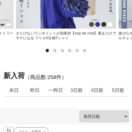
ンメトリー
さりげないワンポイントが効果的【nop de nod】着るだけで
遊び心を
サマになる フリル5分袖Tシャツ
ルチェ
新入荷
（商品数:
258
件）
本日
昨日
一昨日
3日前
4日前
5日前
カラー：
未選択