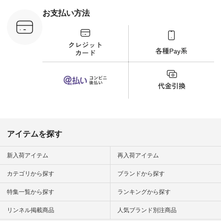
から 「ナチュラン」
のサイトにアクセス
お支払い方法
して 注文番号や商品
名を検索してみてく
ださいね。 #lifewear
#fashion #natulan #
今日のコーデ #コー
ディネート #ファッ
ション #ナチュラル
#ナチュラン #日々
の暮らし #暮らしを
楽しむ #シンプルラ
イフ #シンプルコー
デ #大人女子 #夏コ
ーデ #真夏コーデ #
暑さ対策 #コーデ #
リネン
アイテムを探す
#natulan_official.
新入荷アイテム
再入荷アイテム
カテゴリから探す
ブランドから探す
特集一覧から探す
ランキングから探す
リンネル掲載商品
人気ブランド別注商品