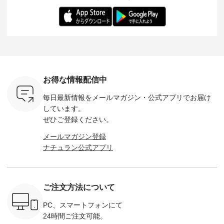
くご紹介します。 限
よしいちひろさん
変わり目に重宝する
します。 モデル
---- blue
定カラーを手に入れ
（@chocochop2）
アイテムです。 モデ
長：164cm / 
------------
られる今だけのチャ
描き下ろし 【第2
ル身長：168cm -----
イズ：PLUS -----
ンス、 ぜひこの機会
弾】レモン柄コット
------------------------
-------------
イドボタン
をお見逃しなく！ ▼
ンバッグをプレゼン
&yarn -----------------
D*g*y -----
2,650（税
今回再入荷したカラ
ト中です💓 そろそろ
------------ ■コットン
------------ ■リブ使い
ラック ・
ー（計10色） ・コ
お盆休みの方も多い
シアーVネックカー
デニムワ
[ 注文番
ーヒー ・トマト ・
のではないでしょう
ディガン ¥7,500（税
¥9,680
-264T-
セサミ ・モモ ・グ
か。 まだまだ暑さが
込） ・スモークブル
イビー ・
リーンティー ・スミ
続きそうですが 今週
ー ・ブラック ・ネ
注文番号
お得な情報配信中
 お買
レ ・クロマメ ・レ
の新作では、今すぐ
イビー [ 注文番号：
264W-30707 ] -
真のタグを
モン ・ブルーベリー
着られて初秋まで活
GRE-263T-30614 ] -
--------------
毎日最新情報をメールマガジン・
公式アプリでお届け
たはプロフ
・ラズベリー --------
躍する シアーカーデ
-------------------------
お買い物
ール
---------------------
ィガンやベスト、デ
--- ▶️ お買い物は写
グをタップ
しています。
_official）
ista-ire ----------------
ニムワンピースなど
真のタグをタップ ま
ロフ
ぜひご登録ください。
チュ
------------- ■もっと
が登場です！ スタイ
たはプロフィール
（@natulan
注文番号や
選べるリネンのよく
リスト山口
（@natulan_official）
からどうぞ 「ナ
メールマガジン登録
検索してみ
ばりパンツ
(@natulan_stylist_yama)
からどうぞ 「ナチュ
ラン」で 
ナチュラン公式アプリ
さいね。
¥9,900（税込） [ 注
からの 最新の撮影シ
ラン」で 注文番号や
商品名を
 #fashion
文番号：IIR-262P-
ョット📷では、ニッ
商品名を検索してみ
てくだ
n #今日のコ
29223 ] ---------------
トなどの秋アイテム
てくださいね。
#lifewear
ーディネー
-------------- ▶️ お買
も登場🫶 楽しみにお
#lifewear #fashion
#natula
ッション #
い物は写真のタグを
待ちくださいね。 --
#natulan #今日のコ
ーデ #コ
ご注文方法について
 #日々の
タップ またはプロフ
-------------------------
ーデ #コーディネー
ト #ファ
暮らしを楽
ィール
-- 今週のご紹介アイ
ト #ファッション #
ナチュラル
ンプルライ
（@natulan_official）
テム -------------------
ナチュラル #日々の
暮らし #
PC、スマートフォンにて
プルコーデ
からどうぞ 「ナチュ
---------- ＜1枚目
暮らし #暮らしを楽
しむ #シ
24時間ご注文可能。
#ベスト #
ラン」で 注文番号や
右・2～3枚目＞
しむ #シンプルライ
フ #シン