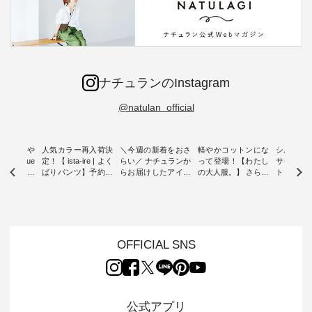
ナチュランのInstagram
@natulan_official
0％の涼や
人気カラー再入荷決
＼今週の新着をおさ
軽やかコットンにな
シルエッ
 blue
定！【 ista-ire | よく
らい／ ナチュランか
って登場！【わたし
サイズを
 】夏にぴった
ばりパンツ】予約販
らお届けしたアイテ
の大人服。】 さらり
ト より選
ックベスト
売開始 ・ 6月の販売
ムから スタッフが気
と涼し気なシアーカ
D*g*y 
開始とともに大きな
になるものをピック
ーディガン ・ 人気
ニムワン
 着心地の
反響をいただき、 一
アップ👆 ・ [ This
のシアーカーディガ
心地よく
切にした服
部カラーは早々に完
week's NEW
ンが軽くて、 お手入
イリーウ
行う 「
売となった 15周年
ARRIVAL ] //
れも簡単なコットン
の 「D*g*y」 より、
low 」から新
記念のよくばりパン
2026/08/02 -
素材になりました。
毎年大人
OFFICIAL SNS
トが届きま
ツ。 たくさんのご要
2026/08/08 // ✨✨ナ
ほんのり透ける生地
ラン別注 
望をいただき、 この
チュラン15周年記念
が、女性らしさを演
ワンピー
たい、 レ
たび待望の再入荷が
✨✨ 12,000円（税
出し、 羽織るだけで
シルエッ
が楽しめる
実現しました。 今回
込）以上ご購入いた
今年らしい装いに。
見直し、 
紹介いたし
再入荷する10色のカ
だいたお客様へ 人気
レイヤードスタイル
的になっ
公式アプリ
ラーを、 改めて詳し
イラストレーター、
が楽しめて、 季節の
を 詳しく