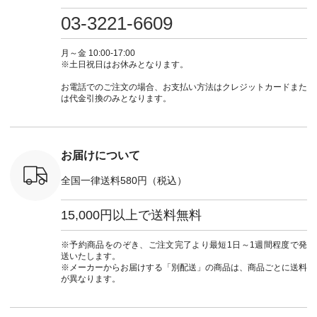
重ね着 #着
商品名を検索してみ
■&yarn コットンシ
フ #シンプルコーデ
#大人女子
ネック #夏
てくださいね。
アーVネックカーデ
#大人女子 #カーデ
ース #デ
03-3221-6609
ewillow #
#lifewear #fashion
ィガン ¥7,500（税
ィガン #羽織り #シ
ムワンピ 
ウィロウ
#natulan #今日のコ
込） [ 注文番号：
アーカーデ #コット
コーデ #D*
n #ナチュラ
ーデ #コーディネー
GRE-263T-30614 ]
ン #夏の羽織 #夏コ
ージーワイ #natu
月～金 10:00-17:00
official.
ト #ファッション #
＜1枚目左・4～5枚
ーデ #andyarn #アン
#ナチ
※土日祝日はお休みとなります。
ナチュラル #日々の
目＞ ■Cassure
ドヤーン #オリジナ
#natulan_of
暮らし #暮らしを楽
2wayドットブラウ
ルブランド #natulan
お電話でのご注文の場合、お支払い方法はクレジットカードまた
しむ #シンプルライ
ス ¥11,990（税込）
#ナチュラン
は代金引換のみとなります。
フ #シンプルコーデ
[ 注文番号：SHG-
#natulan_official.
#大人女子 #パンツ #
263T-30580 ] ＜6～7
リネンパンツ #よく
枚目＞ ■D*g*y リブ
ばりパンツ #テーパ
使いデニムワンピー
ードパンツ #限定カ
ス ¥9,680（税込） [
お届けについて
ラー #再入荷 #15周
注文番号：DCO-
年記念 #夏コーデ
264W-30707 ] ＜8～
全国一律送料580円（税込）
#ista-ire #イスタイ
9枚目＞ ■blue willow
ーレ #別注 #natulan
リネンVネックサイ
#ナチュラン
ドボタンベスト
15,000円以上で送料無料
#natulan_official.
¥12,650（税込） [
注文番号：ISW-
264T-30716 ] --------
※予約商品をのぞき、ご注文完了より最短1日～1週間程度で発
--------------------- ▶️
送いたします。
商品詳細やお買い物
※メーカーからお届けする「別配送」の商品は、商品ごとに送料
は写真のタグをタッ
が異なります。
プ またはプロフィー
ル
（@natulan_official）