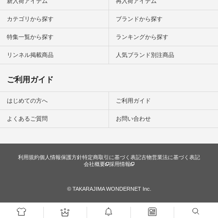
新入荷アイテム
再入荷アイテム
シンプルラ
ンプルコー
カテゴリから探す
ブランドから探す
女子 #夏コ
夏コーデ #
特集一覧から探す
ランキングから探す
#コーデ #
ネン
ficial.
リンネル掲載商品
人気ブランド別注商品
ご利用ガイド
はじめての方へ
ご利用ガイド
よくあるご質問
お問い合わせ
利用規約
個人情報保護方針
特定商取引に基づく表記
古物営業法に基づく表記
会社概要
採用情報
© TAKARAJIMA WONDERNET Inc.