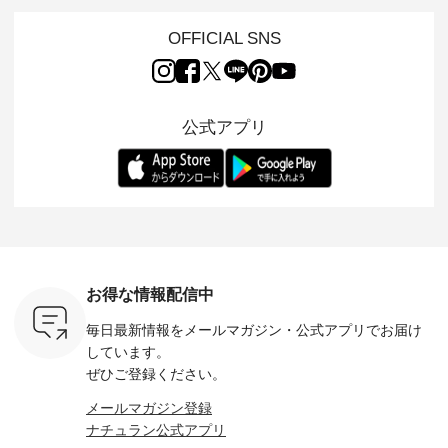
L ] //
ュランでも人気の
の 「D*g*y」 より、
ーマル服のオリジナ
ナチュラ
7/26 -
「m.m（松尾ミユ
毎年大人気のナチュ
ルブランド「 Luuna
ルブランド「
OFFICIAL SNS
/ ✨✨ナ
キ）」と
ラン別注 リブデニム
miu 」から、 新たに
Laulu 
5周年記念
「aoneco」から、
ワンピースが登場。
フォーマルジャケッ
をまたい
月より、
持っているだけで気
シルエットや素材を
トが仲間入り。 ワン
ェックス
円（税込）以
分が上がる バッグや
見直し、 さらに魅力
ピースとのバランス
登場。 真夏にうれし
いただいた
雑貨をご紹介しま
的になったアイテム
を考え、 丈感やシル
い涼やかさ
公式アプリ
人気イラス
す。 -------------------
を 詳しくご紹介いた
エット、着心地まで
先取りで
ー、よしい
---------- 松尾ミユキ
します。 モデル身
丁寧に設計。 特別な
いた色合
ろさん
-------------------------
長：164cm / 着用サ
日を心地よく過ごせ
えたアイテ
ochop2）
---- ■松尾ミユキ
イズ：PLUS ---------
る一着に仕上げまし
しくご紹
し 【第2
シアーバッグ
--------------------
た。 モデル身長：
モデル身長
ン柄コット
¥3,080（税込） ・
D*g*y -----------------
164cm ----------------
-------------
をプレゼン
Momo ・Leo ・
------------ ■リブ使い
------------- Luuna
---- Lintu L
にな
Maron ・Stella [ 注文
デニムワンピース
miu --------------------
-------------
 旅行や帰
番号：EMW-263B-
¥9,680（税込） ・ネ
--------- ■【慶弔両
タータン
ャーなど楽
31376 ] ■松尾ミユ
イビー ・ブラック [
用】ノーカラーフォ
ャザー
を計画され
キ キャットヘアク
注文番号：DCO-
ーマルジャケット
¥9,900
お得な情報配信中
も多いかと
リップ ¥1,320（税
264W-30707 ] -------
¥16,500（税込） [
ッド系 ・
は、
込） ・Noisettes ・
---------------------- ▶️
注文番号：KOA-
[ 注文番
毎日最新情報をメールマガジン・
公式アプリでお届け
のこれから
Pepper ・Chloe [ 注
お買い物は写真のタ
262O-31095 ] ■【慶
263S-27183 ] --
な 涼し気
文番号：EMW-
グをタップ またはプ
弔両用】大切な日の
-------------
しています。
アップやワ
262A-31375 ] ■松尾
ロフィール
ボタンフレアワンピ
お買い物
ぜひご登録ください。
、ブラウス
ミユキ キャットハ
（@natulan_official）
ース ¥18,700（税
グをタップ
！ そし
ンドルマグ ¥
からどうぞ 「ナチュ
込） [ 注文番号：
ロフ
メールマガジン登録
気「よくば
¥1,650（税込） ・
ラン」で 注文番号や
KOA-252W-22368 ]
（@natulan
ナチュラン公式アプリ
」予約販売
Pumpkin ・Noisettes
商品名を検索してみ
■【慶弔両用】大切
からどうぞ 「ナ
トしていま
・Pepper ・Chloe [
てくださいね。
な日のボウタイAラ
ラン」で 