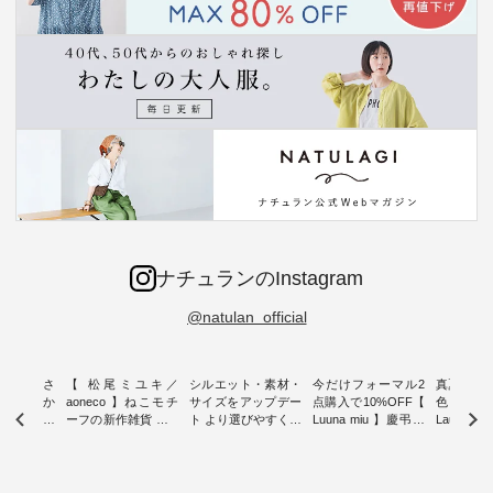
ナチュランのInstagram
@natulan_official
新着をおさ
【 松尾ミユキ／
シルエット・素材・
今だけフォーマル2
真夏から
チュランか
aoneco 】ねこモチ
サイズをアップデー
点購入で10%OFF【
色チェック
したアイテ
ーフの新作雑貨 ・ 8
ト より選びやすく【
Luuna miu 】慶弔両
Laulu
タッフが気
月8日の「世界猫の
D*g*y 】別注リブデ
用ノーカラージャケ
ェックギ
のをピック
日」を前に、 愛らし
ニムワンピース ・
ット ・ 身に纏うだ
ート ・ ゆったりと
s
いネコモチーフのア
心地よく着られるデ
けでほっとする着心
した着心
s NEW
イテムを特集。 ナチ
イリーウェアが人気
地を大切にした フォ
日常着を