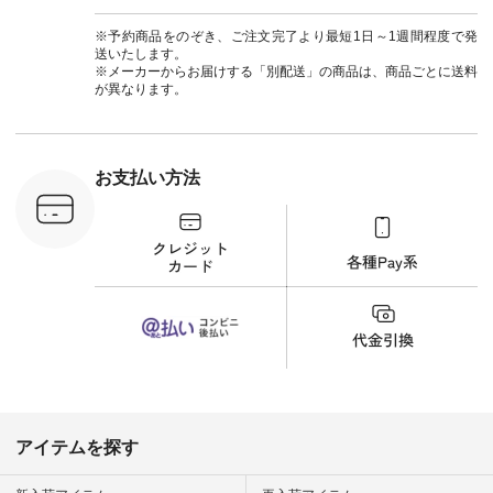
] ＜7～
からどうぞ 「ナチュ
#ナチュラン
UNPLE ボ
ラン」で 注文番号や
#natulan_official.
※予約商品をのぞき、ご注文完了より最短1日～1週間程度で発
ゴイージー
商品名を検索してみ
送いたします。
1,550（税
てくださいね。
※メーカーからお届けする「別配送」の商品は、商品ごとに送料
注文番号：
#lifewear #fashion
が異なります。
-18377 ]
#natulan #今日のコ
■Lintu
ーデ #コーディネー
立体フラワー
ト #ファッション #
ラウス
ナチュラル #日々の
税込） [ 注
暮らし #暮らしを楽
お支払い方法
C-263T-
しむ #シンプルライ
フ #シンプルコーデ
商品詳
#大人女子 #猫 #猫グ
い物は写真
ッズ #世界猫の日 #
ップ また
バッグ #財布 #ポー
フィール
チ #マグカップ #猫
_official）
雑貨 #松尾ミユキ
チュラン」
#aoneco #アオネコ
にアクセス
#natulan #ナチュラ
番号や商品
ン #natulan_official.
してみてく
ar
#natulan #
デ #コー
 #ファッ
アイテムを探す
ナチュラル
ン #日々
#暮らしを