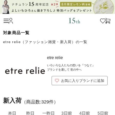
etre relie（ファッション雑貨・新入荷）の一覧
etre relie
いろいろな人たちの想いを『つなぐ』
ブランドを通して 世の中へ
お気に入りブランドに追加
新入荷
（商品数:
329
件）
本日
昨日
一昨日
3日前
4日前
5日前