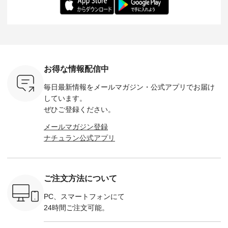
だけのチャ
（@chocochop2）
ル身長：168cm -----
イズ：PLUS ---------
る一着に
ひこの機会
描き下ろし 【第2
------------------------
--------------------
た。 モデル身長：
なく！ ▼
弾】レモン柄コット
&yarn -----------------
D*g*y -----------------
164cm ----------------
荷したカラ
ンバッグをプレゼン
------------ ■コットン
------------ ■リブ使い
---------
色） ・コ
ト中です💓 8月にな
シアーVネックカー
デニムワンピース
miu --------
トマト ・
りました☀ 旅行や帰
ディガン ¥7,500（税
¥9,680（税込） ・ネ
--------- ■【慶弔両
モモ ・グ
省、レジャーなど楽
込） ・スモークブル
イビー ・ブラック [
用】ノー
ー ・スミ
しい予定を計画され
ー ・ブラック ・ネ
注文番号：DCO-
ーマルジ
お得な情報配信中
マメ ・レ
ている方も多いかと
イビー [ 注文番号：
264W-30707 ] -------
¥16,50
ルーベリー
思います🌿 今週は、
GRE-263T-30614 ] -
---------------------- ▶️
注文番号
毎日最新情報をメールマガジン・
公式アプリでお届け
----
暑さ本番のこれから
-------------------------
お買い物は写真のタ
262O-31095 
--------
にぴったりな 涼し気
--- ▶️ お買い物は写
グをタップ またはプ
弔両用】
しています。
-------------
なセットアップやワ
真のタグをタップ ま
ロフィール
ボタンフ
ぜひご登録ください。
っと
ンピース、ブラウス
たはプロフィール
（@natulan_official）
ース ¥18
ネンのよく
などが新登場！ そし
（@natulan_official）
からどうぞ 「ナチュ
込） [ 
メールマガジン登録
パンツ
て、大人気「よくば
からどうぞ 「ナチュ
ラン」で 注文番号や
KOA-252W
ナチュラン公式アプリ
込） [ 注
りパンツ」予約販売
ラン」で 注文番号や
商品名を検索してみ
■【慶弔
R-262P-
がスタートしていま
商品名を検索してみ
てくださいね。
な日のボ
す♪ お見逃しなく！
てくださいね。
#lifewear #fashion
インワ
 お買
-------------------------
#lifewear #fashion
#natulan #今日のコ
¥18,70
真のタグを
---- 今週のご紹介ア
#natulan #今日のコ
ーデ #コーディネー
注文番号
ご注文方法について
たはプロフ
イテム ----------------
ーデ #コーディネー
ト #ファッション #
252W-22369 ] -
ール
------------- ＜1枚目
ト #ファッション #
ナチュラル #日々の
--------------
_official）
右・2枚目＞ ■ista-
ナチュラル #日々の
暮らし #暮らしを楽
お買い物
PC、スマートフォンにて
チュ
ire もっと選べるリ
暮らし #暮らしを楽
しむ #シンプルライ
グをタップ
24時間ご注文可能。
注文番号や
ネンのよくばりパン
しむ #シンプルライ
フ #シンプルコーデ
ロフ
検索してみ
ツ ¥9,900（税込） [
フ #シンプルコーデ
#大人女子 #ワンピ
（@natulan
さいね。
注文番号：IIR-262P-
#大人女子 #カーデ
ース #デニム #デニ
からどうぞ 「ナ