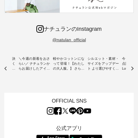
ナチュランのInstagram
@natulan_official
ー再入荷決
＼今週の新着をおさ
軽やかコットンにな
シルエット・素材・
今だけフ
-ire | よく
らい／ ナチュランか
って登場！【わたし
サイズをアップデー
点購入で1
ツ】予約販
らお届けしたアイテ
の大人服。】 さらり
ト より選びやすく【
Luuna m
ムから スタッフが気
と涼し気なシアーカ
D*g*y 】別注リブデ
用ノーカ
もに大きな
になるものをピック
ーディガン ・ 人気
ニムワンピース ・
ット ・ 身に纏うだ
だき、 一
アップ👆 ・ [ This
のシアーカーディガ
心地よく着られるデ
けでほっ
は早々に完
week's NEW
ンが軽くて、 お手入
イリーウェアが人気
地を大切に
 15周年
ARRIVAL ] //
れも簡単なコットン
の 「D*g*y」 より、
ーマル服
くばりパン
2026/07/26 -
素材になりました。
毎年大人気のナチュ
ルブランド「
OFFICIAL SNS
2026/08/01 // ✨✨ナ
ほんのり透ける生地
ラン別注 リブデニム
miu 」か
き、 この
チュラン15周年記念
が、女性らしさを演
ワンピースが登場。
フォーマ
の再入荷が
✨✨ 8月より、
出し、 羽織るだけで
シルエットや素材を
トが仲間入り
。 今回
12,000円（税込）以
今年らしい装いに。
見直し、 さらに魅力
ピースと
10色のカ
上ご購入いただいた
レイヤードスタイル
的になったアイテム
を考え、 
公式アプリ
改めて詳し
お客様へ 人気イラス
が楽しめて、 季節の
を 詳しくご紹介いた
エット、
ます。 限
トレーター、よしい
変わり目に重宝する
します。 モデル身
丁寧に設計。 
を手に入れ
ちひろさん
アイテムです。 モデ
長：164cm / 着用サ
日を心地