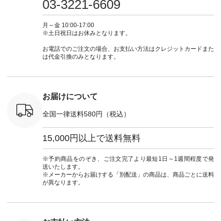
03-3221-6609
 #fashion
29223 ] ＜1枚目左・
ィガン #羽織り #シ
ムワンピ #別注 #夏
ラン」で 
n #今日のコ
3～4枚目＞ ■so コ
アーカーデ #コット
コーデ #D*g*y #ディ
商品名を
ーディネー
ットンリネンパナマ
ン #夏の羽織 #夏コ
ージーワイ #natulan
てくだ
月～金 10:00-17:00
ッション #
クロス 2wayTライ
ーデ #andyarn #アン
#ナチュラン
#lifewear
※土日祝日はお休みとなります。
 #日々の
ンブラウス
ドヤーン #オリジナ
#natulan_official.
#natula
暮らしを楽
¥7,590（税込） [ 注
ルブランド #natulan
ーデ #コ
お電話でのご注文の場合、お支払い方法はクレジットカードまた
ンプルライ
文番号：CSO-263T-
#ナチュラン
ト #ファ
は代金引換のみとなります。
プルコーデ
31348 ] コットンリ
#natulan_official.
ナチュラル
#パンツ #
ネンパナマクロス
暮らし #
ツ #よく
イージーテーパード
しむ #シ
 #テーパ
パンツ ¥7,590（税
フ #シン
 #限定カ
込） [ 注文番号：
#大人女子
お届けについて
荷 #15周
CSO-263P-31349 ]
マル #ブ
#夏コーデ
＜5～6枚目＞
ーマル #
全国一律送料580円（税込）
re #イスタイ
■&yarn ピンタック
#ワンピー
#natulan
ワンピース
葬祭 #Luu
ュラン
¥12,900（税込） [
ウナミウ 
15,000円以上で送料無料
ficial.
注文番号：MTO-
ルブランド #natu
263W-29752 ] ＜7～
#ナチ
8枚目＞ ■UNPLE ボ
#natulan_of
※予約商品をのぞき、ご注文完了より最短1日～1週間程度で発
ールカーゴイージー
送いたします。
パンツ ¥11,550（税
※メーカーからお届けする「別配送」の商品は、商品ごとに送料
込） [ 注文番号：
が異なります。
UNL-254P-18377 ]
＜9枚目＞ ■Lintu
Laulu 立体フラワー
刺繍ブラウス
¥8,800（税込） [ 注