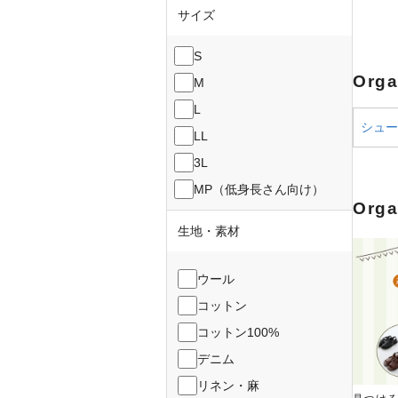
サイズ
S
Org
M
L
シューズ
LL
3L
MP（低身長さん向け）
Org
生地・素材
ウール
コットン
コットン100%
デニム
リネン・麻