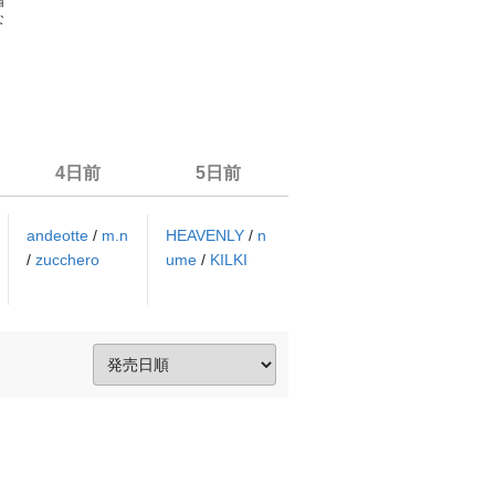
帽
な
4日前
5日前
andeotte
/
m.n
HEAVENLY
/
n
/
zucchero
ume
/
KILKI