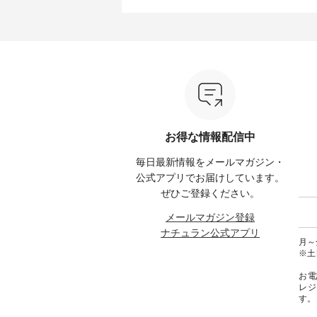
7/31（金）昼12時まで 【期間限
人らしいアイテムです。 モデル
ざわり
---- ■
定】で トップス◆送料無料◆ク
身長：165cm -----------------------
よく、
ース
ーポンもプレゼント中♪ ----------
------ UNPLE ------------------------
も楽し
イト ・
----------- ▼夏空に映える主役ブ
----- ■ボールカーゴイージーパン
---------
 [ 注
ラウス【8選】 ---------------------
ツ ¥11,550（税込） ・カーキ ・
-----------
---
-------- ■ Lintu Laulu 立体フラワ
ブラック ・ベージュ [ 注文番
ネンパ
ー刺繍ブラウス ¥8,800（税込）
号：UNL-254P-18377 ] -----------
ンブラウ
たはプ
[ 注文番号：YCC-263T-30689 ] -
------------------ ▶️ お買い物は写
レー 
cial）
---------------------------- ■ &yarn
真のタグをタップ またはプロフ
ュラル
シアーリネンバンドカラーブラ
ィール（@natulan_official）から
号：CSO-2
てみて
ウス ¥9,900（税込） [ 注文番
どうぞ 「ナチュラン」で 注文番
ンリネ
号：MSW-263T-29751 ] ----------
号や商品名を検索してみてくだ
ーテーパ
お得な情報配信中
 #コーデ
------------------- ■ D*g*y シャー
さいね。 #lifewear #fashion
込） 
#ナチュ
リングフロントフリルプルオー
#natulan #今日のコーデ #コーデ
ク ・
毎日最新情報をメールマガジン・
らしを楽
バーブラウス ¥6,490（税込） [
ィネート #ファッション #ナチュ
注文番号：
シンプル
注文番号：DCC-263T-30535 ] ---
ラル #日々の暮らし #暮らしを楽
-----------
公式アプリでお届けしています。
ース #
-------------------------- ■ AUG リ
しむ #シンプルライフ #シンプル
物は写
ぜひご登録ください。
#夏ワン
ネン袖レースブラウス
コーデ #大人女子 #パンツコーデ
プ
 #アンド
¥10,780（税込） [ 注文番号：
#カーゴパンツ #カーゴパンツコ
（@nat
メールマガジン登録
ランド
AUG-263T-28166 ] ----------------
ーデ #夏コーデ #UNPLE #アンプ
「ナチ
ナチュラン公式アプリ
ュラン
------------- ■ LUPILIEN by
ル #natulan #ナチュラン
品名を
月～金
natulan 涼やかリネンの風通るブ
#natulan_official.
ね。 #lifewear #fashion #natulan
※土
ラウス ¥7,590（税込） [ 注文番
#今日
号：ENV-263T-30613 ] ------------
#ファ
お電
----------------- ■ so コットンリネ
日々の
レジ
ンパナマクロス 2wayTライン
シンプ
す。
ブラウス ¥¥7,590（税込） [ 注文
デ #大
番号：CSO-263T-31348 ] --------
#コッ