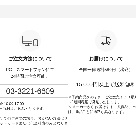
で、 汗ばむ季節にも心地
を添えてくれる一枚です。 モデ
ぜひ参考にしてみてく
 単品でもセットアップで
ル身長：164cm --------------------
ね。 ＝＝＝＝＝＝＝＝＝＝＝
める2つのアイテムです。
--------- HEAVENLY ----------------
8/10（月）AM9:59まで
-------------------- so -------
------------- ■チェックシャーリン
いリネン服ウィーク開
----------- ■コットンリ
グフリルネックプルオーバー
対象のリネン100％アイ
ナマクロス 2wayTライ
¥12,650（税込） ・ホワイト×ブ
計5,000円以上ご購入い
ス ¥7,590（税込） ・グ
ラック ・ネイビー ・オフ [ 注文
使える【送料無料】ク
・タータンチェック ・ナチ
番号：DLW-263T-30714 ] --------
プレゼント中◎ ＝＝＝
 ・チャコール [ 注文番
--------------------- ▶️ お買い物は
＝＝＝＝ ▼今週の「スタッフコ
63T-31348 ] ■コット
写真のタグをタップ またはプロ
ーディネート」着用アイテ
ンパナマクロス イージ
フィール（@natulan_official）か
もっと選べるリネンの
ードパンツ ¥7,590（税
らどうぞ 「ナチュラン」で 注文
パンツ ¥9,900（税込）
ご注文方法について
お届けについて
・グレー ・タータンチェッ
番号や商品名を検索してみてく
・コーヒー ・クロマメ [
ナチュラル ・チャコール [
ださいね。 #lifewear #fashion
号：IIR-262P-29223 ] -------------
PC、スマートフォンにて
全国一律送料580円（税込）
CSO-263P-31349 ] --
#natulan #今日のコーデ #コーデ
---------------- ①スタッフ
---------------- ▶️ お買い
ィネート #ファッション #ナチュ
/ 身長155cm ▼スタッフコメン
24時間ご注文可能。
真のタグをタップ または
ラル #日々の暮らし #暮らしを楽
ト 上ほどよい厚みのリ
15,000円以上で送料無
ロフィール
しむ #シンプルライフ #シンプル
いのに透けないのは嬉
03-3221-6609
ulan_official）からどうぞ
コーデ #大人女子 #シャツ #シャ
す。 暑い夏もこれだっ
ュラン」で 注文番号や商
ツコーデ #フリルシャツ #チェッ
く過ごせますね♪ ピンク
※予約商品をのぞき、ご注文完了より最
検索してみてください
クシャツ #チェックシャツコー
の組み合わせにしたか
～1週間程度で発送いたします。
 10:00-17:00
デ #夏コーデ #HEAVENLY #ヘブ
で、 ピンクのボーダー
※メーカーからお届けする「別配送」
日祝日はお休みとなります。
のコーデ #コーディネート
ンリー #natulan #ナチュラン
ブラウスのインナーに
は、商品ごとに送料が異なります。
ッション #ナチュラル #
#natulan_official.
みました。 --------------------------
話でのご注文の場合、お支払い方法はク
暮らし #暮らしを楽しむ #
--- ②スタッフ：sk / 身長
ットカードまたは代金引換のみとなりま
ルライフ #シンプルコー
▼スタッフコメント ウ
人女子 #ブラウス #パンツ
ゴムでしっかりと留ま
トンリネン #パマナクロス
ので、 安心してはくこ