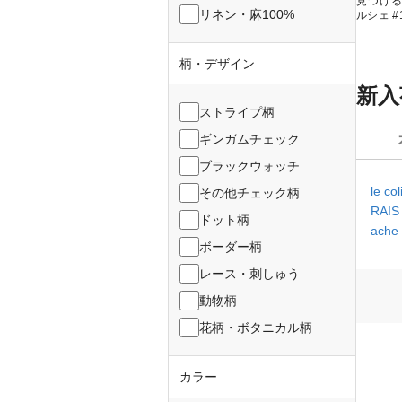
見つけ
リネン・麻100%
ルシェ #
柄・デザイン
新入
ストライプ柄
ギンガムチェック
ブラックウォッチ
le co
その他チェック柄
RAI
ドット柄
ache
ボーダー柄
レース・刺しゅう
動物柄
花柄・ボタニカル柄
カラー