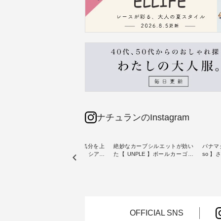
ナチュランのInstagram
【わた
猛暑日が続く毎日に、気分を上
絶妙なカーブシルエットが効い
パナマ
クワン
げてくれるブラウスを。 シアー
た【 UNPLE 】ボールカーゴイ
so 
素材、レースやフリルなど、 ト
ージーパンツ ・ ありそうでなか
・ 毎日の“とっても”になれる、
夏のお
レンドを抑えた季節のおすすめ
ったシンプルな服を提案する「
スタン
ブラウスをピックアップ！ リネ
UNPLE 」より、 軽やかなはき
「so（エ
ょっと
ンやコットンなど快適な天然素
心地ときれいなシルエットを両
独特の
し気な
材も豊富で、 次の夏まで長く楽
立した、 ボールカーゴイージー
持つ 
しみたくなるアイテムが揃って
パンツのご紹介。 ハリのあるコ
2wa
ぴった
います。 ぜひ、この夏のコーデ
ットン素材が立体的なフォルム
ードパ
OFFICIAL SNS
の参考に♪ ---------------------
を描く、 カジュアルながらも大
ットン