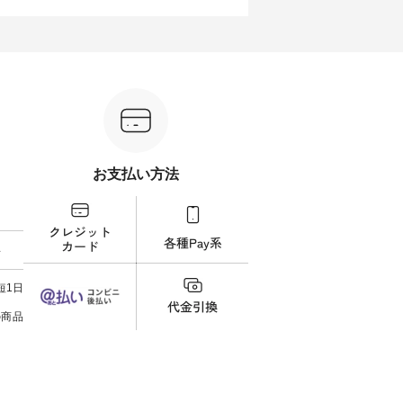
ださい
ナチュラルとブラックのサロペ
（@chocochop2）による 描き下
--------
ットに、 ブルー・ピンク・ブラ
ろしイラストをプリントした ナ
-------------
 ＼涼し
ックのプルオーバーを組み合わ
チュランだけの特別なバッグで
イドボ
催中⏰／
せた、 全6セットを展開しま
す。 2026年8月1日（土）0:00よ
込） 
テムを合
す。 販売は8月10日までの期間
り、 12,000円（税込）以上ご購
文番号：IS
ただくと
限定です。 ぜひお早めにご覧く
入いただいたお客様へもれなく
-----------
ーポンを
ださい。 モデル身長：
プレゼント。 ※ 数量限定のた
写真の
＝＝＝＝
160cm/164cm ----------------------
め、なくなり次第終了となりま
フィール（
------- &yarn ------------------------
す。 この機会に、ぜひお買い物
らどうぞ 「ナチュラン
ム ■
----- ■【迷わず決まる】ボーダー
をお楽しみください。 ------------
番号
よくばり
T×サロペットセット
----------------- ▶️ お買い物は写真
ださいね。 #life
 ・モモ
¥19,161（税込） ＜8月10日
のタグをタップ またはプロフィ
#nat
お支払い方法
 注文番
AM9:59まで上記【10％OFF】タ
ール（@natulan_official）からど
ィネー
イムセール価格＞ ・ブルー×ナ
うぞ 「ナチュラン」で 注文番号
ラル 
：koishi
チュラル ・ピンク×ナチュラル
や商品名を検索してみてくださ
しむ 
・ブラック×ナチュラル ・ブル
いね。 #lifewear #fashion
コーデ
ネンで軽
ー×ブラック ・ピンク×ブラック
#natulan #今日のコーデ #コーデ
ン #
料
しいで
・ブラック×ブラック [ 注文番
ィネート #ファッション #ナチュ
#夏コー
たら涼し
号：MTO-263J-31965 ] -----------
ラル #日々の暮らし #暮らしを楽
ィロウ #natulan #
×ピンク
------------------ ▶️ お買い物は写
しむ #シンプルライフ #シンプル
#natula
短1日
ったの
真のタグをタップ またはプロフ
コーデ #大人女子 #15周年 #ノベ
をシアー
ィール（@natulan_official）から
ルティ #コットンバッグ #よしい
の商品
合わせて
どうぞ 「ナチュラン」で 注文番
ちひろ #イラストレーター #コラ
号や商品名を検索してみてくだ
ボ #natulan #ナチュラン
150cm
さいね。 #lifewear #fashion
#natulan_official.
エストが
#natulan #今日のコーデ #コーデ
っている
ィネート #ファッション #ナチュ
とができ
ラル #日々の暮らし #暮らしを楽