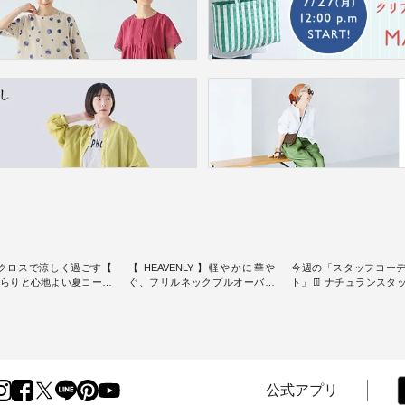
クロスで涼しく過ごす【
【 HEAVENLY 】軽やかに華や
今週の「スタッフコー
】さらりと心地よい夏コーデ
ぐ、フリルネックプルオーバー
ト」👖 ナチュランスタッフのリ
・ 天然素材を生かしたナチュラ
アルなコーディネート
ダードな服を提案する
ルスタイルで人気の
します♪ 今回は、8/1に再入荷
スオー）」。 今回は、
「HEAVENLY」から、 新作プル
し、 すでに残りわずか
凹凸と軽やかな風合いを
オーバーが届きました。 ほんの
いる大人気の ナチュラン
パナマ織で仕立てた、
り透け感のある涼やかな生地
記念アイテム 「もっと
yブラウスとイージーテーパ
に、 ふんわりとしたフリルをあ
ネンのよくばりパンツ」
ンツをご紹介します。 コ
しらった襟元が印象的。 シンプ
ッフが着用してみました🌿 
公式アプリ
リネンのさらりとした肌
ルな装いに、 さりげない華やぎ
ごとのサイズ感や着用