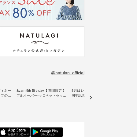
@natulan_official
ディネー
&yarn 9th Birthday【 期間限定 】
8月はレモン柄！ ナチュラン15
リネン
プルオーバー×サロペットセット
周年記念ノベルティバッグ【第2
blue
をご紹介
・ ナチュランオリジナルブラン
弾】 ８月プレゼント用デザイン
ックベスト ・
ド「&yarn」は、 おかげさまで9
が新登場♪ よしいちひろさん描
こだわ
となって
周年を迎えました。 「サロペッ
き下ろし オリジナルコットンバ
にした
15周年
トを着てみたいけれど、 合わせ
ッグをプレゼント！ ・ 日頃の感
wil
選べるリ
るインナーが難しい」というお
謝の気持ちを込めて ナチュラン
きました。 夏の
 をスタ
客様の声にお応えして、 人気の
15周年を記念した限定バッグを
加えた
身長
リネンサロペットとボーダープ
ご用意しました。 人気イラスト
る一枚
感など、
ルオーバーをセットでご用意。
レーター、よしいちひろさん
デル身長：160cm