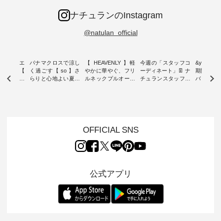
ナチュランのInstagram
@natulan_official
ーブシルエ
パナマクロスで涼し
【 HEAVENLY 】軽
今週の「スタッフコ
&yarn 9th
効いた【
く過ごす【 so 】さ
やかに華やぐ、フリ
ーディネート」👖 ナ
期間限定 
 】ボールカ
らりと心地よい夏コ
ルネックプルオーバ
チュランスタッフの
バー×サ
ジーパンツ
ーデ ・ 毎日の“とっ
ー ・ 天然素材を生
リアルなコーディネ
ット ・ ナチュラン
ても”になれる、 ス
かしたナチュラルス
ートをご紹介します
オリジナ
ルな服を提
タンダードな服を提
タイルで人気の
♪ 今回は、8/1に再入
「&yarn
NPLE 」
案する「so（エスオ
「HEAVENLY」か
荷し、 すでに残りわ
げさまで
やかなはき
ー）」。 今回は、独
ら、 新作プルオーバ
ずかとなっている大
えました。 「サ
れいなシル
特の凹凸と軽やかな
ーが届きました。 ほ
人気の ナチュラン
ットを着
OFFICIAL SNS
両立した、
風合いを持つ パナマ
んのり透け感のある
15周年記念アイテム
れど、 合
ーゴイージ
織で仕立てた、
涼やかな生地に、 ふ
「もっと選べるリネ
ナーが難
のご紹介。
2wayブラウスとイ
んわりとしたフリル
ンのよくばりパン
うお客様
るコットン
ージーテーパードパ
をあしらった襟元が
ツ」 をスタッフが着
えして、 
体的なフォ
ンツをご紹介しま
印象的。 シンプルな
用してみました🌿 身
ンサロペ
公式アプリ
、 カジュ
す。 コットンリネン
装いに、 さりげない
長ごとのサイズ感や
ダープル
らも大人ら
のさらりとした肌ざ
華やぎを添えてくれ
着用感など、 ぜひ参
セットでご
テムです。
わりで、 汗ばむ季節
る一枚です。 モデル
考にしてみてくださ
チュラル
：165cm
にも心地よく、 単品
身長：164cm --------
いね。 ＝＝＝＝＝＝
のサロペッ
------------
でもセットアップで
---------------------
＝＝＝＝＝
ルー・ピ
-----------
も楽しめる2つのア
HEAVENLY -----------
8/10（月）AM9:59ま
ックのプ
----- ■ボ
イテムです。 --------
------------------ ■チ
で🎫 ＼涼しいリネン
を組み合わ