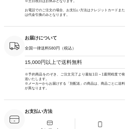
※土日祝日はお休みとなります。
n #ナチュラ
#lifewear #fashion
ャツコーデ #夏コー
ので、 ピンクのボー
（@natulan
official.
#natulan #今日のコ
デ #HEAVENLY #ヘ
ダーをシアーブラウ
からどうぞ 「ナ
お電話でのご注文の場合、お支払い方法はクレジットカードまた
ーデ #コーディネー
ブンリー #natulan #
スのインナーに合わ
ラン」で 
は代金引換のみとなります。
ト #ファッション #
ナチュラン
せてみました。 -----
商品名を
ナチュラル #日々の
#natulan_official.
------------------------
てくだ
暮らし #暮らしを楽
②スタッフ：sk / 身
#lifewear
しむ #シンプルライ
長150cm ▼スタッフ
#natula
フ #シンプルコーデ
コメント ウエストが
ーデ #コ
お届けについて
#大人女子 #ブラウ
ゴムでしっかりと留
ト #ファ
ス #パンツ #コット
まっているので、 安
ナチュラル
全国一律送料580円（税込）
ンリネン #パマナク
心してはくことがで
暮らし #
ロス #パマナ織り #
きます♪ ボトムスが
しむ #シ
セットアップ #涼コ
ちょっと暗い色味な
フ #シン
15,000円以上で送料無料
ーデ #夏コーデ #so
のでトップスは明る
#大人女子
#エスオー #natulan
い色を。 シンプルに
ットコーデ
#ナチュラン
なりすぎないよう
ーコーデ 
※予約商品をのぞき、ご注文完了より最短1日～1週間程度で発
#natulan_official.
に、 ビスチェを重ね
ト #サロ
送いたします。
てトレンド感をプラ
ツ #ボー
※メーカーからお届けする「別配送」の商品は、商品ごとに送料
スしました。 --------
#夏コーデ #
が異なります。
--------------------- ③
#アン
スタッフ：uruma /
#natula
身長160cm ▼スタッ
ン #natulan_
フコメント カジュア
ルなイメージでした
お支払い方法
が、 きれいめにもマ
ッチするという意外
な一面を発見できま
した！ 腰周りが気に