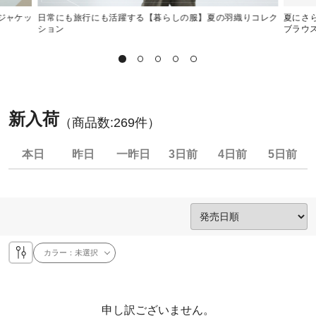
ジャケッ
日常にも旅行にも活躍する【暮らしの服】夏の羽織りコレク
夏にさ
ション
ブラウ
新入荷
（商品数:
269
件）
本日
昨日
一昨日
3日前
4日前
5日前
カラー：
未選択
申し訳ございません。
