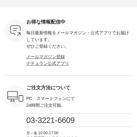
ゴイージー
--------------------- so
ェックシャーリング
服ウィーク開催中⏰
6セット
1,550（税
-------------------------
フリルネックプルオ
／ 対象のリネン
す。 販売は8月10日
ーキ ・ブ
---- ■コットンリネ
ーバー ¥12,650（税
100％アイテムを合
までの期
ベージュ [
ンパナマクロス
込） ・ホワイト×ブ
計5,000円以上ご購
す。 ぜひ
お得な情報配信中
：UNL-
2wayTラインブラウ
ラック ・ネイビー
入いただくと 使える
覧ください。 
------
ス ¥7,590（税込）
・オフ [ 注文番号：
【送料無料】クーポ
身長：160c
毎日最新情報をメールマガジン・
公式アプリでお届け
-------- ▶️
・グレー ・タータン
DLW-263T-30714 ] --
ンをプレゼント中◎
-------------
は写真のタ
チェック ・ナチュラ
-------------------------
＝＝＝＝＝＝＝＝＝
---- &yarn 
しています。
 またはプ
ル ・チャコール [ 注
-- ▶️ お買い物は写真
＝＝ ▼今週の「スタ
---------------
ぜひご登録ください。
ィール
文番号：CSO-263T-
のタグをタップ また
ッフコーディネー
わず決ま
_official）
31348 ] ■コットンリ
はプロフィール
ト」着用アイテム ■
ーT×サロ
メールマガジン登録
チュ
ネンパナマクロス
（@natulan_official）
もっと選べるリネン
ト ¥19,
ナチュラン公式アプリ
注文番号や
イージーテーパード
からどうぞ 「ナチュ
のよくばりパンツ
＜8月10日 
検索してみ
パンツ ¥7,590（税
ラン」で 注文番号や
¥9,900（税込） ・モ
で上記【1
さいね。
込） ・グレー ・タ
商品名を検索してみ
モ ・コーヒー ・ク
タイムセ
 #fashion
ータンチェック ・ナ
てくださいね。
ロマメ [ 注文番号：
・ブルー
n #今日のコ
チュラル ・チャコー
#lifewear #fashion
IIR-262P-29223 ] ----
ル ・ピン
ご注文方法について
ーディネー
ル [ 注文番号：
#natulan #今日のコ
-------------------------
ラル ・ブ
ッション #
CSO-263P-31349 ] -
ーデ #コーディネー
①スタッフ：koishi /
チュラル 
 #日々の
-------------------------
ト #ファッション #
身長155cm ▼スタッ
ブラック 
PC、スマートフォンにて
暮らしを楽
--- ▶️ お買い物は写
ナチュラル #日々の
フコメント 上ほどよ
ブラック 
24時間ご注文可能。
ンプルライ
真のタグをタップ ま
暮らし #暮らしを楽
い厚みのリネンで軽
×ブラック
プルコーデ
たはプロフィール
しむ #シンプルライ
いのに透けないのは
号：MTO
 #パンツ
（@natulan_official）
フ #シンプルコーデ
嬉しいです。 暑い夏
31965 ] ---------------
03-3221-6609
カーゴパン
からどうぞ 「ナチュ
#大人女子 #シャツ #
もこれだったら涼し
-------------- ▶️
ゴパンツコ
ラン」で 注文番号や
シャツコーデ #フリ
く過ごせますね♪ ピ
い物は写
夏コーデ
商品名を検索してみ
ルシャツ #チェック
ンク×ピンクの組み
タップ ま
月～金 10:00-17:00
 #アンプル
てくださいね。
シャツ #チェックシ
合わせにしたかった
ィ