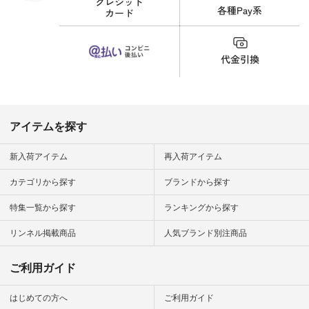
なってスカートをは
くことが多いのです
が、 これなら自然に
体型もカバーしてく
れるので スカート派
の方にもおすすめし
たい一本です。 -----
------------------------
▶️商品詳細やお買い
物は写真のタグをタ
ップ またはプロフィ
アイテムを探す
ール
（@natulan_official）
から 「ナチュラン」
新入荷アイテム
再入荷アイテム
のサイトにアクセス
して 注文番号や商品
カテゴリから探す
ブランドから探す
名を検索してみてく
ださいね。 #lifewear
特集一覧から探す
ランキングから探す
#fashion #natulan #
今日のコーデ #コー
ディネート #ファッ
リンネル掲載商品
人気ブランド別注商品
ション #ナチュラル
#ナチュラン #日々
の暮らし #暮らしを
ご利用ガイド
楽しむ #シンプルラ
イフ #シンプルコー
デ #大人女子 #スタ
はじめての方へ
ご利用ガイド
ッフ着用 #大人カジ