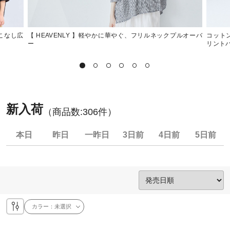
着こなし広
【 HEAVENLY 】軽やかに華やぐ、フリルネックプルオーバ
コットン
ー
リント
新入荷
（商品数:
306
件）
本日
昨日
一昨日
3日前
4日前
5日前
カラー：
未選択