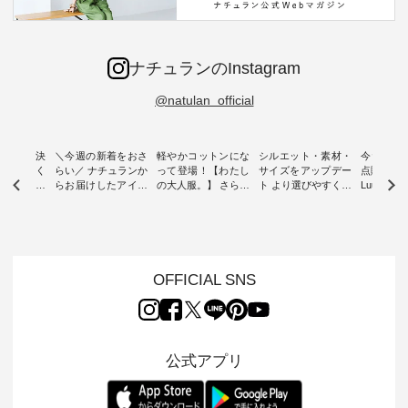
ナチュランのInstagram
@natulan_official
ー再入荷決
＼今週の新着をおさ
軽やかコットンにな
シルエット・素材・
今だけフ
-ire | よく
らい／ ナチュランか
って登場！【わたし
サイズをアップデー
点購入で1
ツ】予約販
らお届けしたアイテ
の大人服。】 さらり
ト より選びやすく【
Luuna m
ムから スタッフが気
と涼し気なシアーカ
D*g*y 】別注リブデ
用ノーカ
もに大きな
になるものをピック
ーディガン ・ 人気
ニムワンピース ・
ット ・ 身に纏うだ
だき、 一
アップ👆 ・ [ This
のシアーカーディガ
心地よく着られるデ
けでほっ
は早々に完
week's NEW
ンが軽くて、 お手入
イリーウェアが人気
地を大切に
 15周年
ARRIVAL ] //
れも簡単なコットン
の 「D*g*y」 より、
ーマル服
くばりパン
2026/07/26 -
素材になりました。
毎年大人気のナチュ
ルブランド「
OFFICIAL SNS
2026/08/01 // ✨✨ナ
ほんのり透ける生地
ラン別注 リブデニム
miu 」か
き、 この
チュラン15周年記念
が、女性らしさを演
ワンピースが登場。
フォーマ
の再入荷が
✨✨ 8月より、
出し、 羽織るだけで
シルエットや素材を
トが仲間入り
。 今回
12,000円（税込）以
今年らしい装いに。
見直し、 さらに魅力
ピースと
10色のカ
上ご購入いただいた
レイヤードスタイル
的になったアイテム
を考え、 
公式アプリ
改めて詳し
お客様へ 人気イラス
が楽しめて、 季節の
を 詳しくご紹介いた
エット、
ます。 限
トレーター、よしい
変わり目に重宝する
します。 モデル身
丁寧に設計。 
を手に入れ
ちひろさん
アイテムです。 モデ
長：164cm / 着用サ
日を心地
だけのチャ
（@chocochop2）
ル身長：168cm -----
イズ：PLUS ---------
る一着に