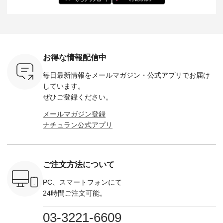
ひこの機会
描き下ろし 【第2
------------------------
--------------------
た。 モデル身長：
なく！ ▼
弾】レモン柄コット
&yarn -----------------
D*g*y -----------------
164cm ----------------
荷したカラ
ンバッグをプレゼン
------------ ■コットン
------------ ■リブ使い
---------
色） ・コ
ト中です💓 8月にな
シアーVネックカー
デニムワンピース
miu --------
トマト ・
りました☀ 旅行や帰
ディガン ¥7,500（税
¥9,680（税込） ・ネ
--------- ■【慶弔両
モモ ・グ
省、レジャーなど楽
込） ・スモークブル
イビー ・ブラック [
用】ノー
ー ・スミ
しい予定を計画され
ー ・ブラック ・ネ
注文番号：DCO-
ーマルジ
お得な情報配信中
マメ ・レ
ている方も多いかと
イビー [ 注文番号：
264W-30707 ] -------
¥16,50
ルーベリー
思います🌿 今週は、
GRE-263T-30614 ] -
---------------------- ▶️
注文番号
毎日最新情報をメールマガジン・
公式アプリでお届け
----
暑さ本番のこれから
-------------------------
お買い物は写真のタ
262O-31095 
--------
にぴったりな 涼し気
--- ▶️ お買い物は写
グをタップ またはプ
弔両用】
しています。
-------------
なセットアップやワ
真のタグをタップ ま
ロフィール
ボタンフ
ぜひご登録ください。
っと
ンピース、ブラウス
たはプロフィール
（@natulan_official）
ース ¥18
ネンのよく
などが新登場！ そし
（@natulan_official）
からどうぞ 「ナチュ
込） [ 
メールマガジン登録
パンツ
て、大人気「よくば
からどうぞ 「ナチュ
ラン」で 注文番号や
KOA-252W
ナチュラン公式アプリ
込） [ 注
りパンツ」予約販売
ラン」で 注文番号や
商品名を検索してみ
■【慶弔
R-262P-
がスタートしていま
商品名を検索してみ
てくださいね。
な日のボ
す♪ お見逃しなく！
てくださいね。
#lifewear #fashion
インワ
 お買
-------------------------
#lifewear #fashion
#natulan #今日のコ
¥18,70
真のタグを
---- 今週のご紹介ア
#natulan #今日のコ
ーデ #コーディネー
注文番号
ご注文方法について
たはプロフ
イテム ----------------
ーデ #コーディネー
ト #ファッション #
252W-22369 ] -
ール
------------- ＜1枚目
ト #ファッション #
ナチュラル #日々の
--------------
_official）
右・2枚目＞ ■ista-
ナチュラル #日々の
暮らし #暮らしを楽
お買い物
PC、スマートフォンにて
チュ
ire もっと選べるリ
暮らし #暮らしを楽
しむ #シンプルライ
グをタップ
24時間ご注文可能。
注文番号や
ネンのよくばりパン
しむ #シンプルライ
フ #シンプルコーデ
ロフ
検索してみ
ツ ¥9,900（税込） [
フ #シンプルコーデ
#大人女子 #ワンピ
（@natulan
さいね。
注文番号：IIR-262P-
#大人女子 #カーデ
ース #デニム #デニ
からどうぞ 「ナ
03-3221-6609
 #fashion
29223 ] ＜1枚目左・
ィガン #羽織り #シ
ムワンピ #別注 #夏
ラン」で 