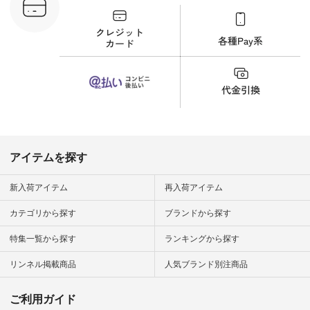
30689 ] ---------------
-------------- ▶️商品詳
細やお買い物は写真
のタグをタップ また
はプロフィール
（@natulan_official）
から 「ナチュラン」
のサイトにアクセス
して 注文番号や商品
名を検索してみてく
ださいね。 #lifewear
#fashion #natulan #
今日のコーデ #コー
ディネート #ファッ
アイテムを探す
ション #ナチュラル
#ナチュラン #日々
の暮らし #暮らしを
新入荷アイテム
再入荷アイテム
楽しむ #シンプルラ
イフ #シンプルコー
カテゴリから探す
ブランドから探す
デ #大人女子 #夏コ
ーデ #真夏コーデ #
特集一覧から探す
ランキングから探す
暑さ対策 #コーデ #
リネン
#natulan_official.
リンネル掲載商品
人気ブランド別注商品
ご利用ガイド