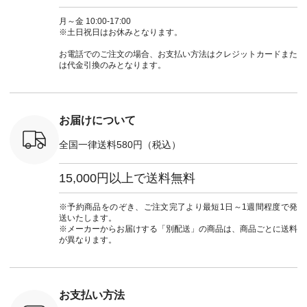
n #今日のコ
3～4枚目＞ ■so コ
アーカーデ #コット
コーデ #D*g*y #ディ
商品名を
ーディネー
ットンリネンパナマ
ン #夏の羽織 #夏コ
ージーワイ #natulan
てくだ
月～金 10:00-17:00
ッション #
クロス 2wayTライ
ーデ #andyarn #アン
#ナチュラン
#lifewear
※土日祝日はお休みとなります。
 #日々の
ンブラウス
ドヤーン #オリジナ
#natulan_official.
#natula
暮らしを楽
¥7,590（税込） [ 注
ルブランド #natulan
ーデ #コ
お電話でのご注文の場合、お支払い方法はクレジットカードまた
ンプルライ
文番号：CSO-263T-
#ナチュラン
ト #ファ
は代金引換のみとなります。
プルコーデ
31348 ] コットンリ
#natulan_official.
ナチュラル
#パンツ #
ネンパナマクロス
暮らし #
ツ #よく
イージーテーパード
しむ #シ
 #テーパ
パンツ ¥7,590（税
フ #シン
 #限定カ
込） [ 注文番号：
#大人女子
お届けについて
荷 #15周
CSO-263P-31349 ]
マル #ブ
#夏コーデ
＜5～6枚目＞
ーマル #
全国一律送料580円（税込）
re #イスタイ
■&yarn ピンタック
#ワンピー
#natulan
ワンピース
葬祭 #Luu
ュラン
¥12,900（税込） [
ウナミウ 
15,000円以上で送料無料
ficial.
注文番号：MTO-
ルブランド #natu
263W-29752 ] ＜7～
#ナチ
8枚目＞ ■UNPLE ボ
#natulan_of
※予約商品をのぞき、ご注文完了より最短1日～1週間程度で発
ールカーゴイージー
送いたします。
パンツ ¥11,550（税
※メーカーからお届けする「別配送」の商品は、商品ごとに送料
込） [ 注文番号：
が異なります。
UNL-254P-18377 ]
＜9枚目＞ ■Lintu
Laulu 立体フラワー
刺繍ブラウス
¥8,800（税込） [ 注
お支払い方法
文番号：YCC-263T-