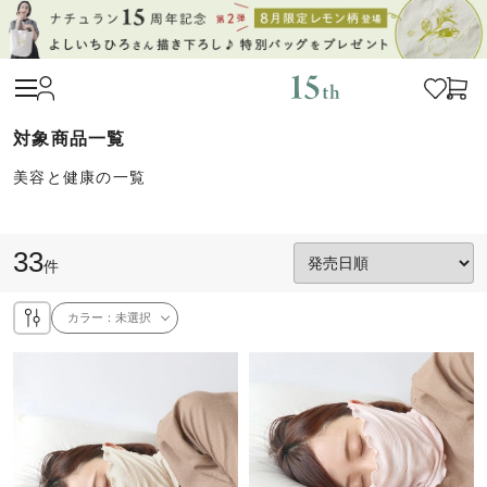
美容と健康の一覧
33
件
カラー：
未選択