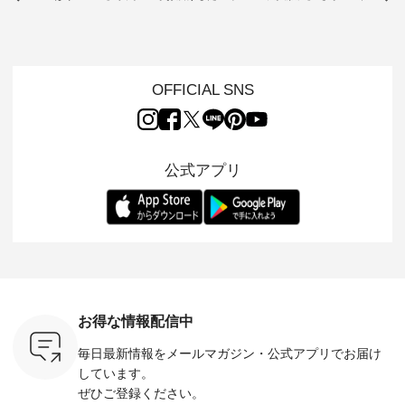
ックベスト
売開始 ・ 6月の販売
ムから スタッフが気
と涼し気なシアーカ
D*g*y 
開始とともに大きな
になるものをピック
ーディガン ・ 人気
ニムワン
 着心地の
反響をいただき、 一
アップ👆 ・ [ This
のシアーカーディガ
心地よく
切にした服
部カラーは早々に完
week's NEW
ンが軽くて、 お手入
イリーウ
行う 「
売となった 15周年
ARRIVAL ] //
れも簡単なコットン
の 「D*g*y」 より、
low 」から新
記念のよくばりパン
2026/08/02 -
素材になりました。
毎年大人
OFFICIAL SNS
トが届きま
ツ。 たくさんのご要
2026/08/08 // ✨✨ナ
ほんのり透ける生地
ラン別注 
望をいただき、 この
チュラン15周年記念
が、女性らしさを演
ワンピー
たい、 レ
たび待望の再入荷が
✨✨ 12,000円（税
出し、 羽織るだけで
シルエッ
が楽しめる
実現しました。 今回
込）以上ご購入いた
今年らしい装いに。
見直し、 
紹介いたし
再入荷する10色のカ
だいたお客様へ 人気
レイヤードスタイル
的になっ
公式アプリ
ラーを、 改めて詳し
イラストレーター、
が楽しめて、 季節の
を 詳しく
くご紹介します。 限
よしいちひろさん
変わり目に重宝する
します。 モデル
---- blue
定カラーを手に入れ
（@chocochop2）
アイテムです。 モデ
長：164cm / 
------------
られる今だけのチャ
描き下ろし 【第2
ル身長：168cm -----
イズ：PLUS -----
ンス、 ぜひこの機会
弾】レモン柄コット
------------------------
-------------
イドボタン
をお見逃しなく！ ▼
ンバッグをプレゼン
&yarn -----------------
D*g*y -----
2,650（税
今回再入荷したカラ
ト中です💓 そろそろ
------------ ■コットン
------------ ■リブ使い
ラック ・
ー（計10色） ・コ
お盆休みの方も多い
シアーVネックカー
デニムワ
[ 注文番
ーヒー ・トマト ・
のではないでしょう
ディガン ¥7,500（税
¥9,680
-264T-
セサミ ・モモ ・グ
か。 まだまだ暑さが
込） ・スモークブル
イビー ・
リーンティー ・スミ
続きそうですが 今週
ー ・ブラック ・ネ
注文番号
お得な情報配信中
 お買
レ ・クロマメ ・レ
の新作では、今すぐ
イビー [ 注文番号：
264W-30707 ] -
真のタグを
モン ・ブルーベリー
着られて初秋まで活
GRE-263T-30614 ] -
--------------
毎日最新情報をメールマガジン・
公式アプリでお届け
たはプロフ
・ラズベリー --------
躍する シアーカーデ
-------------------------
お買い物
ール
---------------------
ィガンやベスト、デ
--- ▶️ お買い物は写
グをタップ
しています。
_official）
ista-ire ----------------
ニムワンピースなど
真のタグをタップ ま
ロフ
ぜひご登録ください。
チュ
------------- ■もっと
が登場です！ スタイ
たはプロフィール
（@natulan