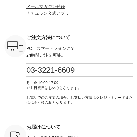
注文番号や
選べるリネンのよく
リスト山口
（@natulan_official）
からどうぞ 「ナ
メールマガジン登録
検索してみ
ばりパンツ
(@natulan_stylist_yama)
からどうぞ 「ナチュ
ラン」で 
ナチュラン公式アプリ
さいね。
¥9,900（税込） [ 注
からの 最新の撮影シ
ラン」で 注文番号や
商品名を
 #fashion
文番号：IIR-262P-
ョット📷では、ニッ
商品名を検索してみ
てくだ
n #今日のコ
29223 ] ---------------
トなどの秋アイテム
てくださいね。
#lifewear
ーディネー
-------------- ▶️ お買
も登場🫶 楽しみにお
#lifewear #fashion
#natula
ッション #
い物は写真のタグを
待ちくださいね。 --
#natulan #今日のコ
ーデ #コ
ご注文方法について
 #日々の
タップ またはプロフ
-------------------------
ーデ #コーディネー
ト #ファ
暮らしを楽
ィール
-- 今週のご紹介アイ
ト #ファッション #
ナチュラル
ンプルライ
（@natulan_official）
テム -------------------
ナチュラル #日々の
暮らし #
PC、スマートフォンにて
プルコーデ
からどうぞ 「ナチュ
---------- ＜1枚目
暮らし #暮らしを楽
しむ #シ
24時間ご注文可能。
#ベスト #
ラン」で 注文番号や
右・2～3枚目＞
しむ #シンプルライ
フ #シン
重ね着 #着
商品名を検索してみ
■&yarn コットンシ
フ #シンプルコーデ
#大人女子
ネック #夏
てくださいね。
アーVネックカーデ
#大人女子 #カーデ
ース #デ
03-3221-6609
ewillow #
#lifewear #fashion
ィガン ¥7,500（税
ィガン #羽織り #シ
ムワンピ 
ウィロウ
#natulan #今日のコ
込） [ 注文番号：
アーカーデ #コット
コーデ #D*
n #ナチュラ
ーデ #コーディネー
GRE-263T-30614 ]
ン #夏の羽織 #夏コ
ージーワイ #natu
月～金 10:00-17:00
official.
ト #ファッション #
＜1枚目左・4～5枚
ーデ #andyarn #アン
#ナチ
※土日祝日はお休みとなります。
ナチュラル #日々の
目＞ ■Cassure
ドヤーン #オリジナ
#natulan_of
暮らし #暮らしを楽
2wayドットブラウ
ルブランド #natulan
お電話でのご注文の場合、お支払い方法はクレジットカードまた
しむ #シンプルライ
ス ¥11,990（税込）
#ナチュラン
は代金引換のみとなります。
フ #シンプルコーデ
[ 注文番号：SHG-
#natulan_official.
#大人女子 #パンツ #
263T-30580 ] ＜6～7
リネンパンツ #よく
枚目＞ ■D*g*y リブ
ばりパンツ #テーパ
使いデニムワンピー
ードパンツ #限定カ
ス ¥9,680（税込） [
お届けについて
ラー #再入荷 #15周
注文番号：DCO-
年記念 #夏コーデ
264W-30707 ] ＜8～