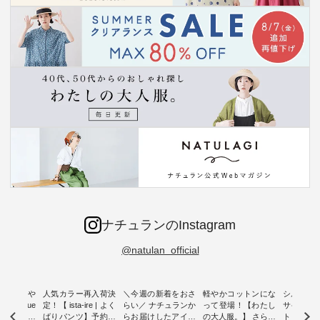
ナチュランのInstagram
@natulan_official
0％の涼や
人気カラー再入荷決
＼今週の新着をおさ
軽やかコットンにな
シルエッ
 blue
定！【 ista-ire | よく
らい／ ナチュランか
って登場！【わたし
サイズを
 】夏にぴった
ばりパンツ】予約販
らお届けしたアイテ
の大人服。】 さらり
ト より選