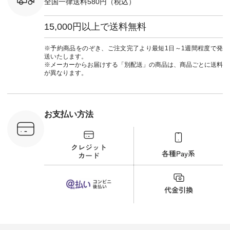
全国一律送料580円（税込）
#ista-ire #イスタイ
9枚目＞ ■blue willow
ーレ #別注 #natulan
リネンVネックサイ
#ナチュラン
ドボタンベスト
15,000円以上で送料無料
#natulan_official.
¥12,650（税込） [
注文番号：ISW-
264T-30716 ] --------
※予約商品をのぞき、ご注文完了より最短1日～1週間程度で発
--------------------- ▶️
送いたします。
商品詳細やお買い物
※メーカーからお届けする「別配送」の商品は、商品ごとに送料
は写真のタグをタッ
が異なります。
プ またはプロフィー
ル
（@natulan_official）
から 「ナチュラン」
のサイトにアクセス
お支払い方法
して 注文番号や商品
名を検索してみてく
ださいね。 #lifewear
#fashion #natulan #
今日のコーデ #コー
ディネート #ファッ
ション #ナチュラル
#ナチュラン #日々
の暮らし #暮らしを
楽しむ #シンプルラ
イフ #シンプルコー
デ #大人女子 #夏コ
ーデ #真夏コーデ #
暑さ対策 #コーデ #