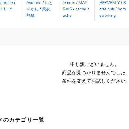
/
perche
/
Ayatorie
/
いと
le colis
/
MAF
HEAVENLY
/
S
U+LILY
をかし
/
天衣
RAIS
/
cache c
orte cuff
/
hom
無縫
ache
eworking
申し訳ございません。

  商品が見つかりませんでした。

  条件を変えてお試しください
メのカテゴリ一覧