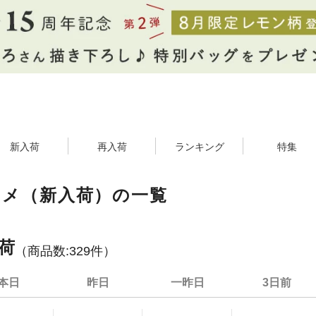
新入荷
再入荷
ランキング
特集
スメ（新入荷）の一覧
荷
（商品数:
329
件）
本日
昨日
一昨日
3日前