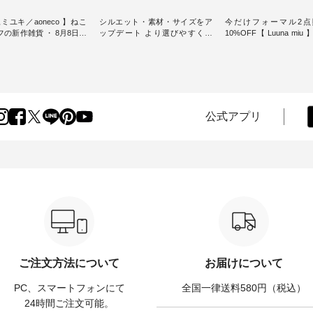
ミユキ／aoneco 】ねこ
シルエット・素材・サイズをア
今だけフォーマル2点
新作雑貨 ・ 8月8日の
ップデート より選びやすく【
10%OFF【 Luuna miu
猫の日」を前に、 愛らし
D*g*y 】別注リブデニムワンピ
用ノーカラージャケット ・ 
モチーフのアイテムを特
ース ・ 心地よく着られるデイリ
纏うだけでほっとする
ーウェアが人気の 「D*g*y」 よ
大切にした フォーマル
m（松尾ミユキ）」と
り、毎年大人気のナチュラン別
ジナルブランド「 Luuna 
eco」から、 持っているだ
注 リブデニムワンピースが登
から、 新たにフォーマ
分が上がる バッグや雑貨
場。 シルエットや素材を見直
ットが仲間入り。 ワンピースと
----------------
し、 さらに魅力的になったアイ
のバランスを考え、 丈
公式アプリ
----- 松尾ミユキ -------------
テムを 詳しくご紹介いたしま
エット、着心地まで丁
-- ■松尾ミユキ シア
す。 モデル身長：164cm / 着用
計。 特別な日を心地よく過ごせ
グ ¥3,080（税込） ・
サイズ：PLUS ---------------------
る一着に仕上げました。 モデ
Leo ・Maron ・Stella [
-------- D*g*y ------------------------
身長：164cm -----------------------
EMW-263B-31376 ] ■
----- ■リブ使いデニムワンピース
------ Luuna miu -----------
ユキ キャットヘアクリ
¥9,680（税込） ・ネイビー ・ブ
--------- ■【慶弔両用】ノーカラ
,320（税込） ・Noisettes
ラック [ 注文番号：DCO-264W-
ーフォーマルジャ
er ・Chloe [ 注文番号：
30707 ] -----------------------------
¥16,500（税込） [ 
-31375 ] ■松尾ミユ
▶️ お買い物は写真のタグをタッ
KOA-262O-31095 ] ■【慶弔両
ャットハンドルマグ ¥
プ またはプロフィール
用】大切な日のボタン
50（税込） ・Pumpkin ・
（@natulan_official）からどうぞ
ンピース ¥18,700（税込）
tes ・Pepper ・Chloe [ 注
「ナチュラン」で 注文番号や商
番号：KOA-252W-22368 ] ■
W-262K-31378 ] -----
品名を検索してみてください
弔両用】大切な日のボウ
ご注文方法について
お届けについて
---------------- aoneco ------
ね。 #lifewear #fashion #natulan
インワンピース ¥18,7
----------- ■がま口 ロン
#今日のコーデ #コーディネート
込） [ 注文番号：KOA-
PC、スマートフォンにて
全国一律送料580円（税込）
ット ¥19,690（税込）
#ファッション #ナチュラル #
22369 ] -----------------------------
ージュ ・ブルーグリーン
日々の暮らし #暮らしを楽しむ #
▶️ お買い物は写真のタ
24時間ご注文可能。
ザイエロー ・シルエット
シンプルライフ #シンプルコー
プ またはプロフ