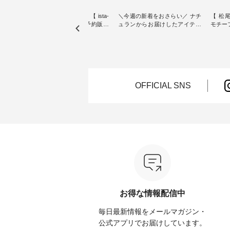
素材【
人気カラー再入荷決定！【 ista-
＼今週の新着をおさらい／ ナチ
【 松尾
たりのVネ
ire | よくばりパンツ】予約販売
ュランからお届けしたアイテム
モチーフの
開始 ・ 6月の販売開始とともに
から スタッフが気になるものを
「世界
を大切
大きな反響をいただき、 一部カ
ピックアップ👆 ・ [ This week's
いネコ
blue
ラーは早々に完売となった 15周
NEW ARRIVAL ] // 2026/07/26 -
集。 ナチュランでも人気の
ストが届
年記念のよくばりパンツ。 たく
2026/08/01 // ✨✨ナチュラン15周
「m.
さんのご要望をいただき、 この
年記念✨✨ 8月より、12,000円
「aon
楽しめ
たび待望の再入荷が実現しまし
（税込）以上ご購入いただいた
けで気
。 モ
た。 今回再入荷する10色のカラ
お客様へ 人気イラストレータ
をご紹介します。 -
OFFICIAL SNS
ーを、 改めて詳しくご紹介しま
ー、よしいちひろさん
-------
--------
す。 限定カラーを手に入れられ
（@chocochop2）描き下ろし
--------------
る今だけのチャンス、 ぜひこの
【第2弾】レモン柄コットンバッ
ーバッ
50（税
機会をお見逃しなく！ ▼今回再
グをプレゼント中です💓 8月に
Momo ・
 [ 注
入荷したカラー（計10色） ・コ
なりました☀ 旅行や帰省、レジ
注文番号：
--
ーヒー ・トマト ・セサミ ・モ
ャーなど楽しい予定を計画され
松尾ミ
モ ・グリーンティー ・スミレ
ている方も多いかと思います🌿
ップ ¥1
はプロ
・クロマメ ・レモン ・ブルーベ
今週は、暑さ本番のこれからに
・Pepp
ial）か
リー ・ラズベリー -----------------
ぴったりな 涼し気なセットアッ
EMW-262A
------------ ista-ire ------------------
プやワンピース、ブラウスなど
キ キ
みてく
----------- ■もっと選べるリネン
が新登場！ そして、大人気「よ
¥1,6
のよくばりパンツ ¥9,900（税
くばりパンツ」予約販売がスタ
Noiset
 #コーデ
込） [ 注文番号：IIR-262P-
ートしています♪ お見逃しな
文番号：EM
お得な情報配信中
#ナチュ
29223 ] -----------------------------
く！ ----------------------------- 今
--------
らしを楽
▶️ お買い物は写真のタグをタッ
週のご紹介アイテム ---------------
------------
毎日最新情報をメールマガジン・
シンプル
プ またはプロフィール
-------------- ＜1枚目右・2枚目＞
グウォレ
 #リネ
（@natulan_official）からどうぞ
■ista-ire もっと選べるリネンの
・グレ
公式アプリでお届けしています。
Vネック
「ナチュラン」で 注文番号や商
よくばりパンツ ¥9,900（税込）
・ミモ