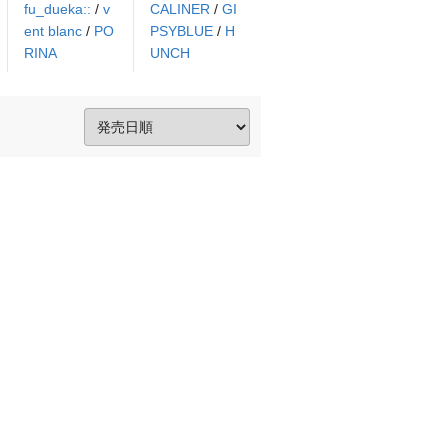
fu_dueka::
/
v
CALINER
/
GI
ent blanc
/
PO
PSYBLUE
/
H
RINA
UNCH
。