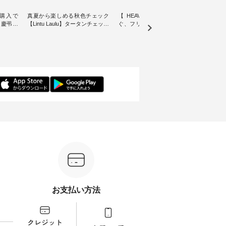
購入で
真夏から楽しめる秋色チェック
【 HEAVENLY 】軽やかに華や
今週
 】慶弔両
【Lintu Laulu】タータンチェック
ぐ、フリルネックプルオーバー
ト」👖 ナチュランスタッフ
身に
ギャザースカート ・ ゆったりと
・ 天然素材を生かしたナチュラ
アル
着心地を
した着心地の大人の日常着を提
ルスタイルで人気の
します♪ 今回は、8/
服のオリ
案する、 ナチュランオリジナル
「HEAVENLY」から、 新作プル
し、 
miu 」
ブランド「 Lintu Laulu 」から、
オーバーが届きました。 ほんの
いる大
ルジャケ
季節をまたいで穿けるチェック
り透け感のある涼やかな生地
記念ア
スカートが新登場。 真夏にうれ
に、 ふんわりとしたフリルをあ
ネンの
感やシル
しい涼やかさと、 秋を先取りで
しらった襟元が印象的。 シンプ
ッフが
寧に設
きる落ち着いた色合いを兼ね備
ルな装いに、 さりげない華やぎ
ごと
えたアイテムを、 詳しくご紹介
を添えてくれる一枚です。 モデ
ぜひ
ル
します。 モデル身長：164cm ---
ル身長：164cm --------------------
ね。 ＝＝＝＝＝＝＝＝＝＝＝
-------------------------- Lintu Laulu
--------- HEAVENLY ----------------
8/10
---------
----------------------------- ■タータ
------------- ■チェックシャーリン
いリ
ンチェックギャザースカート
グフリルネックプルオーバー
対象の
ケット
¥9,900（税込） ・レッド系 ・グ
¥12,650（税込） ・ホワイト×ブ
計5,
注文番号：
リーン系 [ 注文番号：MTO-
ラック ・ネイビー ・オフ [ 注文
使え
263S-27183 ] -----------------------
番号：DLW-263T-30714 ] --------
プレゼ
フレアワ
------ ▶️ お買い物は写真のタグを
--------------------- ▶️ お買い物は
＝＝＝＝ ▼今週の「
 [ 注文
タップ またはプロフィール
写真のタグをタップ またはプロ
ーディ
【慶
（@natulan_official）からどうぞ
フィール（@natulan_official）か
もっ
タイAラ
「ナチュラン」で 注文番号や商
らどうぞ 「ナチュラン」で 注文
パンツ
お支払い方法
00（税
品名を検索してみてください
番号や商品名を検索してみてく
・コー
252W-
ね。 #lifewear #fashion #natulan
ださいね。 #lifewear #fashion
号：IIR-262
#今日のコーデ #コーディネート
#natulan #今日のコーデ #コーデ
------
グをタッ
#ファッション #ナチュラル #
ィネート #ファッション #ナチュ
/ 身長155cm
ィール
日々の暮らし #暮らしを楽しむ #
ラル #日々の暮らし #暮らしを楽
ト 上